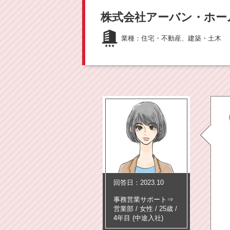
株式会社アーバン・ホー
業種：
住宅・不動産、建築・土木
回答日：2023.10
事務営業サポート⇒
営業部
/
女性 /
25歳
/
4年目
(中途入社)