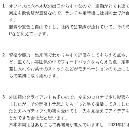
1．
オフィスは六本木駅の出口からすぐなので、通勤がとても楽
周辺も飲食店が豊富なので、ランチや定時後に社員同士で外
す。
服装や髪色も自由ですし、社内では有線が流れていて、その時
Pなど変えています。
2．
資格や能力・出来高でわかりやすく評価をしてもらえる点や
ど、重くない雰囲気の中でフィードバックをもらえる点、定
差し入れやお菓子のストックなどがモチベーションの向上に
ちで業務に取り組めます。
3．
外国籍のクライアントも多いので、今回のコロナで少し影響
ましたが、その部署も予想よりもずっと早く復活してきまし
たとえネガティブな影響を受けても、先を見据えてアイデア
とができる会社だと思います。
六本木周辺はあちこちで再開発が進んでいますし、2021年に