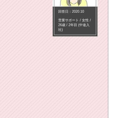
回答日：2020.10
営業サポート
/
女性 /
26歳
/
2年目
(中途入
社)