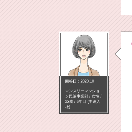
回答日：2020.10
マンスリーマンショ
ン民泊事業部
/
女性 /
32歳
/
6年目
(中途入
社)