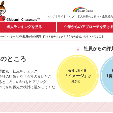
ヘルプ
｜
サイトマップ
｜
求人掲載のご案内＜企業様
求人ランキングを見る
企業からのアプローチを受け
アーバン・ホームズの社員からの評判・口コミをチェック！「うちの会社」のホントのところ
社員からの評
ト
のところ
会社に対する
雰囲気・社風をチェック！
「イメージ」
1
会社の印象」や「会社の良いとこ
が
分かる！
るところ」の3つをヒアリング。
コミを転職先の検討に活かしてくだ