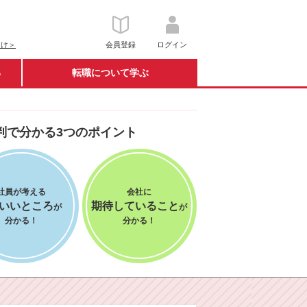
向け＞
会員登録
ログイン
る
転職について学ぶ
判で分かる3つのポイント
社員が考える
会社に
番いいところ
期待していること
が
が
分かる！
分かる！