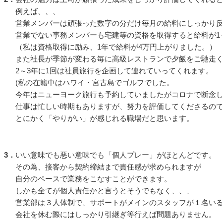
例えば、、、
営業メンバーは頑張った数字の分だけ毎月の給料にしっかり
営業でない事務メンバーも宅建等の資格を取得すると給料が1
（私は資格取得に励み、1年で給料が4万円上がりました。）
また社長が季節が変わる毎に高級レストランで夕飯をご馳走
2～3年に1回は社員旅行を企画して連れていってくれます。
(私の在籍中はハワイ・宮古島でゴルフでした。
今年はニューヨーク旅行も予約していましたがコロナで断念し
仕事は忙しい時期もありますが、努力を評価してくださるの
とにかく「やりがい」が感じれる職場だと思います。
3．
いい意味でも悪い意味でも「個人プレー」がほとんどです。
その為、接客から契約締結まで責任感が求められますが
自分のペースで業務をこなすことができます。
しかも全てが個人責任かと言うとそうでもなく、、、
営業部は３人体制で、サポートがメインのスタッフが１名い
会社を休む際にはしっかり引継ぎ等行えば問題ありません。