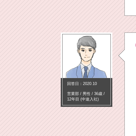
回答日：2020.10
営業部
/
男性 /
36歳
/
12年目
(中途入社)