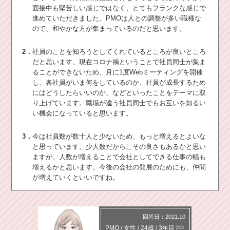
面接中も堅苦しい感じではなく、とてもフランクな感じで
進めていただきました。PMOは人との調整が多い職種な
ので、和やかな方が集まっているのだと思います。
2．
社員のことを知ろうとしてくれているところが良いところ
だと思います。現在コロナ禍ということで社員同士が集ま
ることができないため、月に1度Webミーティングを開催
し、各社員がいま何をしているのか、社員が成長するため
にはどうしたらいいのか、などといったことをテーマに取
り上げています。職場が違う社員同士でもお互いを知るい
い機会になっていると思います。
3．
今は社員数が数十人と少ないため、もっと増えるとよいな
と思っています。少人数だからこその良さもあるかと思い
ますが、人数が増えることで会社としてできる仕事の幅も
増えるかと思います。今後の会社の発展のためにも、仲間
が増えていくといいですね。
回答日：2021.10
PMO
/
女性 /
24歳
/
3年目
(中