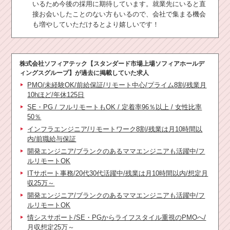
いるため今後の採用に期待しています。就業先にいると直
接お会いしたことのない方もいるので、会社で集まる機会
も増やしていただけるとより嬉しいです！
株式会社ソフィアテック【スタンダード市場上場ソフィアホールデ
ィングスグループ】
が過去に掲載していた求人
PMO/未経験OK/前給保証/リモート中心/プライム8割/残業月
10hほど/年休125日
SE・PG / フルリモートもOK / 定着率96％以上 / 女性比率
50％
インフラエンジニア/リモートワーク8割/残業は月10時間以
内/前職給与保証
開発エンジニア/ブランクのあるママエンジニアも活躍中/フ
ルリモートOK
ITサポート事務/20代30代活躍中/残業は月10時間以内/想定月
収25万～
開発エンジニア/ブランクのあるママエンジニアも活躍中/フ
ルリモートOK
情シスサポート/SE・PGからライフスタイル重視のPMOへ/
月収想定25万～