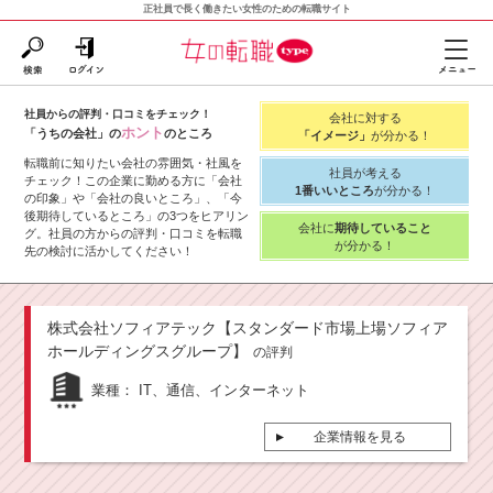
正社員で長く働きたい女性のための転職サイト
社員からの評判・口コミをチェック！
会社に対する
ホント
「うちの会社」の
のところ
「イメージ」
が分かる！
転職前に知りたい会社の雰囲気・社風を
社員が考える
チェック！この企業に勤める方に「会社
1番いいところ
が分かる！
の印象」や「会社の良いところ」、「今
後期待しているところ」の3つをヒアリン
会社に
期待していること
グ。社員の方からの評判・口コミを転職
が分かる！
先の検討に活かしてください！
株式会社ソフィアテック【スタンダード市場上場ソフィア
ホールディングスグループ】
の評判
業種：
IT、通信、インターネット
企業情報を見る