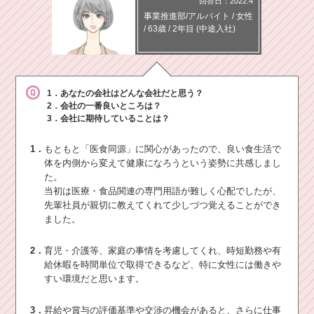
回答日：2022.4
事業推進部/アルバイト
/
女性
/
63歳
/
2年目
(中途入社)
1．あなたの会社はどんな会社だと思う？
2．会社の一番良いところは？
3．会社に期待していることは？
1．
もともと「医食同源」に関心があったので、良い食生活で
体を内側から変えて健康になろうという姿勢に共感しまし
た。
当初は医療・食品関連の専門用語が難しく心配でしたが、
先輩社員が親切に教えてくれて少しづつ覚えることができ
ました。
2．
育児・介護等、家庭の事情を考慮してくれ、時短勤務や有
給休暇を時間単位で取得できるなど、特に女性には働きや
すい環境だと思います。
3．
昇給や賞与の評価基準や交渉の機会があると、さらに仕事