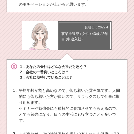
のモチベーションが上がると思います。
回答日：2022.4
事業推進部
/
女性 /
43歳
/
2年
目
(中途入社)
1．あなたの会社はどんな会社だと思う？
2．会社の一番良いところは？
3．会社に期待していることは？
1．
平均年齢が割と高めなので、落ち着いた雰囲気です。人間
的にも落ち着いた方が多いので、リラックスして仕事に取
り組めます。
セミナーや勉強会にも積極的に参加させてもらえるので、
とても勉強になり、日々の生活にも役立つことが多いで
す。
2．
まず自分が、その後は家族や周りの友人たちも健康にでき