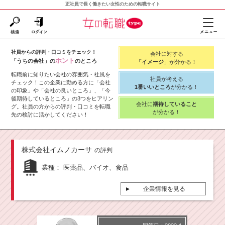
正社員で長く働きたい女性のための転職サイト
社員からの評判・口コミをチェック！
会社に対する
ホント
「うちの会社」の
のところ
「イメージ」
が分かる！
転職前に知りたい会社の雰囲気・社風を
社員が考える
チェック！この企業に勤める方に「会社
1番いいところ
が分かる！
の印象」や「会社の良いところ」、「今
後期待しているところ」の3つをヒアリン
会社に
期待していること
グ。社員の方からの評判・口コミを転職
が分かる！
先の検討に活かしてください！
株式会社イムノカーサ
の評判
業種：
医薬品、バイオ、食品
企業情報を見る