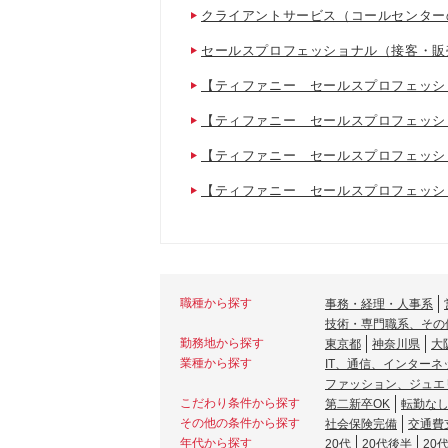
クライアントサービス（コールセンター
セールスプロフェッショナル（接客・販
【ティファニー セールスプロフェッシ
【ティファニー セールスプロフェッシ
【ティファニー セールスプロフェッシ
【ティファニー セールスプロフェッシ
職種から探す
事務・経理・人事系
技術・専門職系、その
勤務地から探す
東京都
神奈川県
大
業種から探す
IT、通信、インターネ
ファッション、ジュエ
こだわり条件から探す
第二新卒OK
転勤な
その他の条件から探す
社会保険完備
交通費
年代から探す
20代
20代後半
20