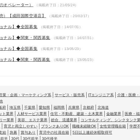
のオペレーター）
（掲載終了日：21/05/24）
売）【成田国際空港店】
（掲載終了日：20/02/17）
ョナル】◆全国募集
（掲載終了日：14/07/31）
ョナル】◆関東・関西募集
（掲載終了日：14/07/31）
ョナル】◆全国募集
（掲載終了日：13/05/23）
ョナル】◆関東・関西募集
（掲載終了日：13/05/23）
営業・企画・マーケティング系
サービス・販売系
ITエンジニア系
介護・医療・
他
阪府
埼玉県
千葉県
愛知県
福岡県
兵庫県
京都府
北海道
ット業界
人材サービス業界
住宅・不動産、建築・土木業界
金融業界
医療・福
リー業界
美容、エステ業界
総合、流通業界
コンサルティング、シンクタンク
し
育児と両立しやすい
ブランクありOK
職種未経験OK
女性管理職在籍
学歴
支給
急募
賞与あり
育児中の社員在籍
5日以上連続休暇取得可
代前半
30代
30代前半
30代後半