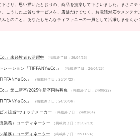
て下さり、思い描いたとおりの、商品を提案して下さいました。まさにテ
き。こうした上質なサービスを、店舗だけでなく、お電話対応やメンテナ
強みとのこと。あなたもそんなティファニーの一員として活躍しませんか
&Co.」未経験者も活躍中
（掲載終了日：26/04/23）
ーション『TIFFANY&Co.』
（掲載終了日：26/04/23）
FFANY&Co.』
（掲載終了日：26/04/23）
Co.』第二新卒/2025年新卒同時募集
（掲載終了日：24/08/22）
FANY&Co.』
（掲載終了日：24/06/06）
ビス担当*ウォッチメーカー
（掲載終了日：24/01/04）
物流業務）コーディネーター
（掲載終了日：23/07/13）
ン業務）コーディネーター
（掲載終了日：22/11/24）