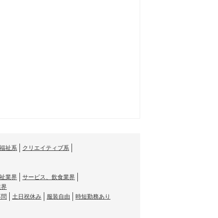
福祉系
クリエイティブ系
祉業界
サービス、飲食業界
業界
不問
土日祝休み
服装自由
時短勤務あり