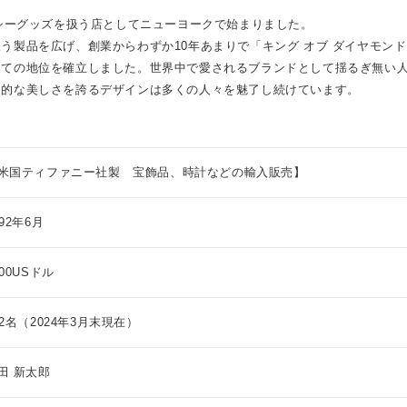
ンシーグッズを扱う店としてニューヨークで始まりました。
う製品を広げ、創業からわずか10年あまりで「キング オブ ダイヤモン
しての地位を確立しました。世界中で愛されるブランドとして揺るぎ無い
遍的な美しさを誇るデザインは多くの人々を魅了し続けています。
米国ティファニー社製 宝飾品、時計などの輸入販売】
992年6月
500USドル
92名（2024年3月末現在）
田 新太郎