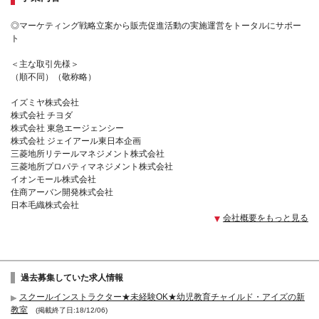
◎マーケティング戦略立案から販売促進活動の実施運営をトータルにサポー
ト
＜主な取引先様＞
（順不同）（敬称略）
イズミヤ株式会社
株式会社 チヨダ
株式会社 東急エージェンシー
株式会社 ジェイアール東日本企画
三菱地所リテールマネジメント株式会社
三菱地所プロパティマネジメント株式会社
イオンモール株式会社
住商アーバン開発株式会社
日本毛織株式会社
会社概要をもっと見る
過去募集していた求人情報
スクールインストラクター★未経験OK★幼児教育チャイルド・アイズの新
教室
(掲載終了日:18/12/06)