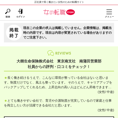
正社員で長く働きたい女性のための転職サイト
現在この企業の求人は掲載していません。企業情報は、掲載当
時の内容です。現在は内容が変更されている場合がありますの
でご注意下さい。
大樹生命保険株式会社 東京南支社 南蒲田営業部
社員からの評判・口コミをチェック！
長く働き続けるうえで、こんなに環境が整っている会社はないと思いま
す。制度だけでなく、風土も整っています。 そのうえで、キャリアアップを
バックアップしてくれるため、上昇志向の高い人はどんどん昇格できます
し、反対に子育て中など、仕事より家庭を重視したい時期は、その環境にあ
(女性/
中途)
わせた働き方も可能です。
とても働きやすい会社で、育児や介護制度が充実しているので家庭と仕事
を両立したい方が活躍できる会社だと思います。
(女性/
中途)