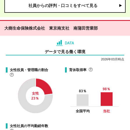
社員からの評判・口コミをすべて見る
大樹生命保険株式会社 東京南支社 南蒲田営業部
データで見る働く環境
2026年03月時点
女性役員・管理職の割合
育休取得率
98
％
83
％
女性
23
％
全国平均
当社
女性社員の平均勤続年数