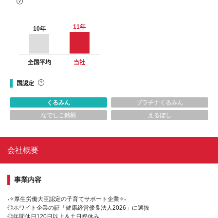
11
年
10
年
全国平均
当社
国認定
くるみん
プラチナくるみん
なでしこ銘柄
えるぼし
会社概要
事業内容
˖✧厚生労働大臣認定の子育てサポート企業✧˖
◎ホワイト企業の証「健康経営優良法人2026」に選抜
◎年間休日120日以上＆土日祝休み