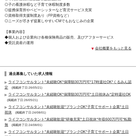
◎子の看護休暇など子育て休暇制度多数
◎提携保育所やベビーシッターなど育児サービス充実
◎資格取得支援制度あり（FP資格など）
◎ニーズが尽きず提案しやすいCMでもおなじみの企業
【事業内容】
◆個人および企業向け各種保険商品の販売、及びアフターサービス
◆受託資産の運用
会社概要をもっと見る
過去募集していた求人情報
ライフコンサルタント*未経験OK*保障額30万円可*17時退社OK*くるみん認
定
(掲載終了日:26/05/21)
ライフコンサルタント*未経験OK*保障額30万円可*土日祝休み*定時退社OK
(掲載終了日:26/05/21)
ライフコンサルタント*未経験歓迎*ブランクOK*子育てサポート企業*土日
祝休
(掲載終了日:24/08/01)
ライフコンサルタント*未経験歓迎*研修充実*土日祝休*年収600万円可*転勤
無
(掲載終了日:24/08/01)
ライフコンサルタント*未経験歓迎*ブランクOK*子育てサポート企業*土日