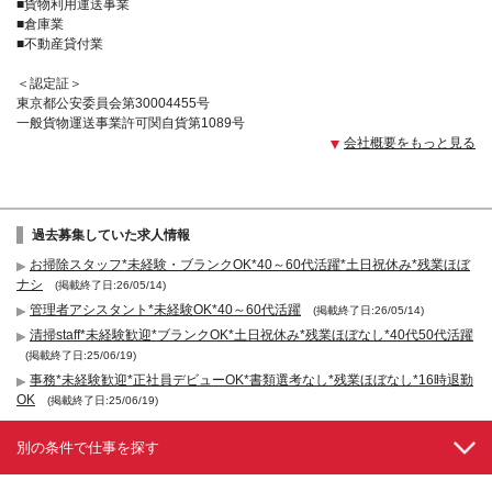
■貨物利用運送事業
■倉庫業
■不動産貸付業
＜認定証＞
東京都公安委員会第30004455号
一般貨物運送事業許可関自貨第1089号
会社概要をもっと見る
過去募集していた求人情報
お掃除スタッフ*未経験・ブランクOK*40～60代活躍*土日祝休み*残業ほぼ
ナシ
(掲載終了日:26/05/14)
管理者アシスタント*未経験OK*40～60代活躍
(掲載終了日:26/05/14)
清掃staff*未経験歓迎*ブランクOK*土日祝休み*残業ほぼなし*40代50代活躍
(掲載終了日:25/06/19)
事務*未経験歓迎*正社員デビューOK*書類選考なし*残業ほぼなし*16時退勤
OK
(掲載終了日:25/06/19)
別の条件で仕事を探す