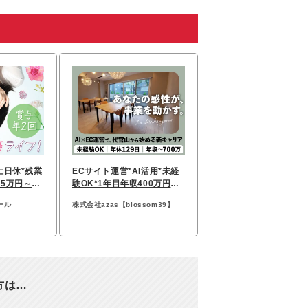
土日休*残業
ECサイト運営*AI活用*未経
5万円～*
験OK*1年目年収400万円～*
年休129日*残業ゼロ
ール
株式会社azas【blossom39】
方は…