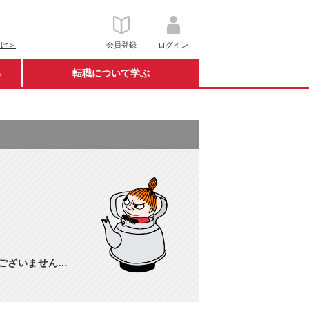
向け＞
会員登録
ログイン
る
転職について学ぶ
訳ございません…