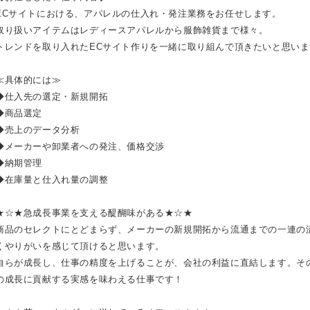
ECサイトにおける、アパレルの仕入れ・発注業務をお任せします。
取り扱いアイテムはレディースアパレルから服飾雑貨まで様々。
トレンドを取り入れたECサイト作りを一緒に取り組んで頂きたいと思いま
≪具体的には≫
◆仕入先の選定・新規開拓
◆商品選定
◆売上のデータ分析
◆メーカーや卸業者への発注、価格交渉
◆納期管理
◆在庫量と仕入れ量の調整
★☆★急成長事業を支える醍醐味がある★☆★
商品のセレクトにとどまらず、メーカーの新規開拓から流通までの一連の
くやりがいを感じて頂けると思います。
自らが成長し、仕事の精度を上げることが、会社の利益に直結します。そ
の成長に貢献する実感を味わえる仕事です！