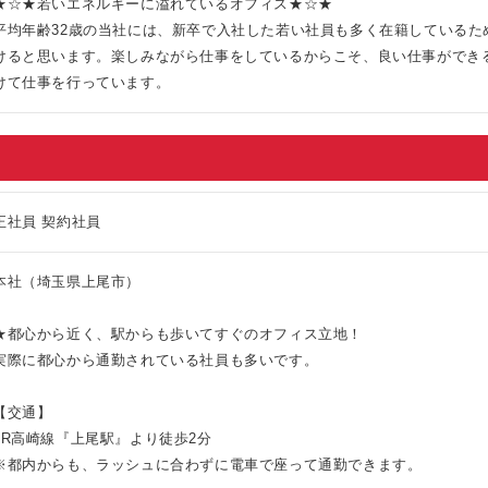
★☆★若いエネルギーに溢れているオフィス★☆★
平均年齢32歳の当社には、新卒で入社した若い社員も多く在籍しているた
けると思います。楽しみながら仕事をしているからこそ、良い仕事ができ
けて仕事を行っています。
正社員 契約社員
本社（埼玉県上尾市）
★都心から近く、駅からも歩いてすぐのオフィス立地！
実際に都心から通勤されている社員も多いです。
【交通】
JR高崎線『上尾駅』より徒歩2分
※都内からも、ラッシュに合わずに電車で座って通勤できます。