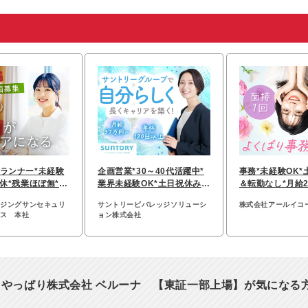
ランナー*未経験
企画営業*30～40代活躍中*
事務*未経験OK*
祝休*残業ほぼ無*賞
業界未経験OK*土日祝休み*
＆転勤なし*月給2
月給30万～
年収520万円～
髪服ネイル自由
イジングサンセキュリ
サントリービバレッジソリューシ
株式会社アールイコ
ビス 本社
ョン株式会社
、やっぱり株式会社 ベルーナ 【東証一部上場】が気になる