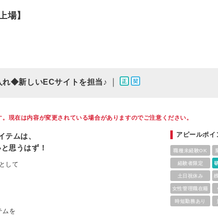
上場】
｜
れ◆新しいECサイトを担当♪
す。現在は内容が変更されている場合がありますのでご注意ください。
アピールポイ
イテムは、
いと思うはず！
職種未経験OK
として
経験者限定
土日祝休み
！
女性管理職在籍
時短勤務あり
テムを