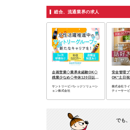
総合、流通業界の求人
企画営業◇業界未経験OK◇
安全管理プ
残業少なめ◇年休120日以上
OK*土日
◇30～40代活躍
与年2回*
サントリービバレッジソリューシ
株式会社ラ
ョン株式会社
ティーサー
でも