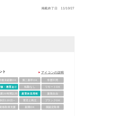
掲載終了日 11/10/27
ント
アイコンの説明
業種未経験OK
第二新卒OK
学歴不問
研修・教育あり
転勤なし
リモートOK
残業20時間以内
産育休活用有
服装自由
休日120日～
育児と両立
ブランクOK
資格取得支援
副業OK
国認定取得