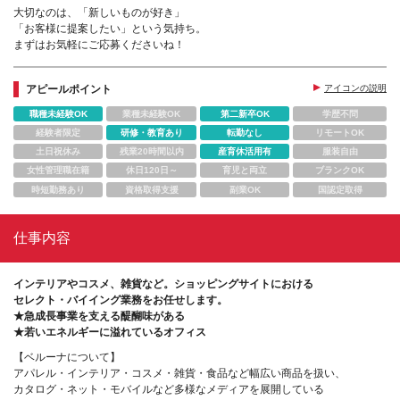
大切なのは、「新しいものが好き」
「お客様に提案したい」という気持ち。
まずはお気軽にご応募くださいね！
アピールポイント
アイコンの説明
職種未経験OK
業種未経験OK
第二新卒OK
学歴不問
経験者限定
研修・教育あり
転勤なし
リモートOK
土日祝休み
残業20時間以内
産育休活用有
服装自由
女性管理職在籍
休日120日～
育児と両立
ブランクOK
時短勤務あり
資格取得支援
副業OK
国認定取得
仕事内容
インテリアやコスメ、雑貨など。ショッピングサイトにおける
セレクト・バイイング業務をお任せします。
★急成長事業を支える醍醐味がある
★若いエネルギーに溢れているオフィス
【ベルーナについて】
アパレル・インテリア・コスメ・雑貨・食品など幅広い商品を扱い、
カタログ・ネット・モバイルなど多様なメディアを展開している