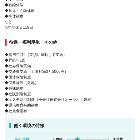
◆有給休暇
◆育児・介護休暇
◆半休制度
など
※年間休日118日
待遇・福利厚生・その他
◆賞与年2回（業績に連動して支給）
◆昇給年1回
◆社会保険完備
◆交通費支給（上限月額3万5000円）
◆団体保険制度
◆保養施設（各地）
◆持株制度
◆社販割引制度
◆エステ割引制度（子会社株式会社オージオ：銀座）
◆通信教育補助制度
◆社員食堂有
働く環境の特徴