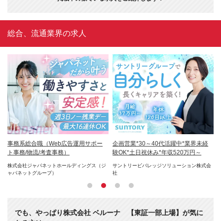
総合、流通業界の求人
め*
事務系総合職（Web広告運用サポー
企画営業*30～40代活躍中*業界未経
安
日
ト事務/物流/考査事務）
験OK*土日祝休み*年収520万円～
祝
～
株式会社ジャパネットホールディングス（ジ
サントリービバレッジソリューション株式会
株
ャパネットグループ）
社
ビ
でも、やっぱり株式会社 ベルーナ 【東証一部上場】が気に