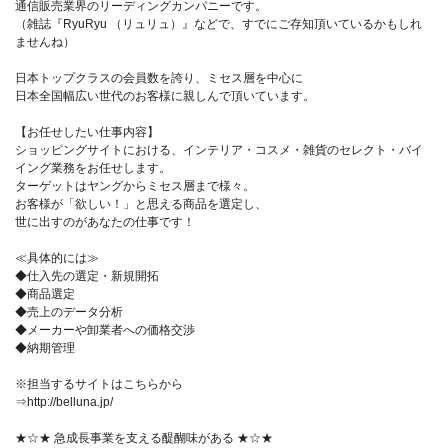
通信販売業界のリーディングカンパニーです。
（雑誌『RyuRyu （リュリュ）』などで、すでにご存知頂いているかもしれ
ませんね）
日本トップクラスの会員数を誇り、ミセス層を中心に
日本全国幅広い世代のお客様に親しんで頂いています。
【お任せしたい仕事内容】
ショッピングサイトにおける、インテリア・コスメ・雑貨のセレクト・バイ
イング業務をお任せします。
ターゲットはヤングからミセス層まで様々。
お客様が「欲しい！」と思える商品を選定し、
世に出すのがあなたの仕事です！
≪具体的には≫
◆仕入先の選定・新規開拓
◆商品選定
◆売上のデータ分析
◆メーカーや卸業者への価格交渉
◆納期管理
※担当するサイトはこちらから
⇒http://belluna.jp/
★☆★ 急成長事業を支える醍醐味がある ★☆★