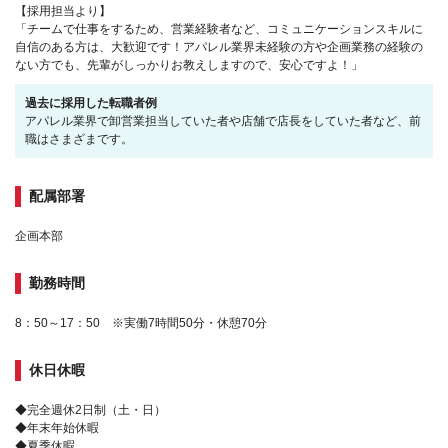
【採用担当より】
「チームで仕事をするため、営業経験者など、コミュニケーションスキルに
自信のある方は、大歓迎です！アパレル業界未経験の方や企画業務の経験の
ない方でも、先輩がしっかりお教えしますので、安心ですよ！」
過去に採用した転職者例
アパレル業界で卸営業担当していた者や店舗で店長をしていた者など、前
職はさまざまです。
配属部署
企画本部
勤務時間
8：50～17：50 ※実働7時間50分・休憩70分
休日休暇
◆完全週休2日制（土・日）
◆年末年始休暇
◆夏季休暇