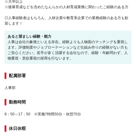
☆大卒以上
☆後輩育成などを含めたなんらかの人材育成業務に関わったご経験のある方
◎人事経験者はもちろん、人材企業や教育系企業での業務経験のある方も歓
迎します！
あると望ましい経験・能力
人事は会社の象徴といえる存在。経験よりも人物面のマッチングを重視し
ます。評価制度やジョブローテーションなど仕組み作りの経験がない方も
ご安心ください。若手が多く活躍する会社なので、経験・年齢問わず、人
物重視・意欲重視の採用を行ないます。
配属部署
人事部
勤務時間
8：50～17：50 ※実働7時間50分・休憩70分
休日休暇