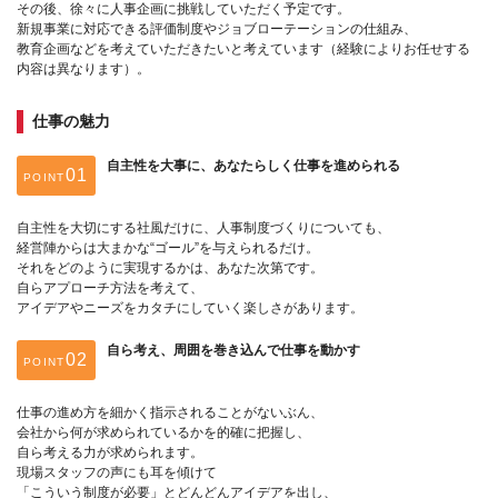
その後、徐々に人事企画に挑戦していただく予定です。
新規事業に対応できる評価制度やジョブローテーションの仕組み、
教育企画などを考えていただきたいと考えています（経験によりお任せする
内容は異なります）。
仕事の魅力
自主性を大事に、あなたらしく仕事を進められる
POINT
自主性を大切にする社風だけに、人事制度づくりについても、
経営陣からは大まかな“ゴール”を与えられるだけ。
それをどのように実現するかは、あなた次第です。
自らアプローチ方法を考えて、
アイデアやニーズをカタチにしていく楽しさがあります。
自ら考え、周囲を巻き込んで仕事を動かす
POINT
仕事の進め方を細かく指示されることがないぶん、
会社から何が求められているかを的確に把握し、
自ら考える力が求められます。
現場スタッフの声にも耳を傾けて
「こういう制度が必要」とどんどんアイデアを出し、