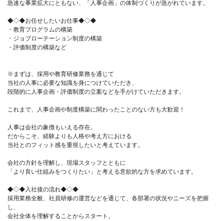
急速な事業拡大にともない、「人事企画」の体制づくりが急がれています。
◆◇◆お任せしたいお仕事◆◇◆
・教育プログラムの構築
・ジョブローテーション制度の構築
・評価制度の構築など
※まずは、採用や教育研修業務を通じて
当社の人事に必要な知識を身につけていただき、
段階的に人事企画・評価制度の立案などを手がけていただきます。
これまで、人事企画や制度構築に関わったことのない方も大歓迎！
人事は会社の象徴もいえる存在。
だからこそ、経験よりも人格や考え方における
当社とのフィット感を重視したいと考えています。
会社の方針を理解し、現場スタッフとともに
「より良い仕組みをつくりたい」と考える意欲的な方を求めています。
◆◇◆入社後の流れ◆◇◆
採用業務全般、社員研修の運営などを通じて、各部署の状況やニーズを把握
し、
会社全体を理解することからスタート。