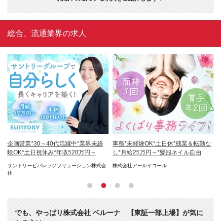
総合、流通業界の求人
日
企画営業*30～40代活躍中*業界未経
事務*未経験OK*土日休*残業＆転勤な
E
0万
験OK*土日祝休み*年収520万円～
し*月給25万円～*髪服ネイル自由
目
ロ
サー
サントリービバレッジソリューション株式会
株式会社アールイコール
株式
社
でも、やっぱり株式会社 ベルーナ 【東証一部上場】が気に