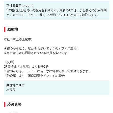
正社員登用について
1年後には正社員への登用もあります。最初の1年は、少し長めの試用期間
とイメージして下さい。長くご活躍していただける方を歓迎します。
勤務地
本社（埼玉県上尾市）
★都心から近く、駅からも歩いてすぐのオフィス立地！
実際に都心から通勤されている社員も多いです。
【交通】
JR高崎線『上尾駅』より徒歩2分
※都内からも、ラッシュに合わずに電車で座って通勤できます。
「池袋駅」より「湘南新宿ライン」で約30分
勤務地エリア
埼玉県
応募資格