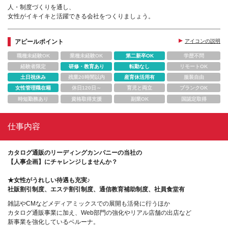
人・制度づくりを通し、
女性がイキイキと活躍できる会社をつくりましょう。
アピールポイント
アイコンの説明
職種未経験OK
業種未経験OK
第二新卒OK
学歴不問
経験者限定
研修・教育あり
転勤なし
リモートOK
土日祝休み
残業20時間以内
産育休活用有
服装自由
女性管理職在籍
休日120日～
育児と両立
ブランクOK
時短勤務あり
資格取得支援
副業OK
国認定取得
仕事内容
カタログ通販のリーディングカンパニーの当社の
【人事企画】にチャレンジしませんか？
★女性がうれしい待遇も充実♪
社販割引制度、エステ割引制度、通信教育補助制度、社員食堂有
雑誌やCMなどメディアミックスでの展開も活発に行うほか
カタログ通販事業に加え、Web部門の強化やリアル店舗の出店など
新事業を強化しているベルーナ。