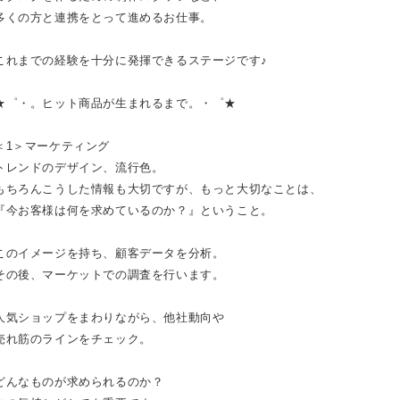
多くの方と連携をとって進めるお仕事。
これまでの経験を十分に発揮できるステージです♪
★゜・。ヒット商品が生まれるまで。・゜★
＜1＞マーケティング
トレンドのデザイン、流行色。
もちろんこうした情報も大切ですが、もっと大切なことは、
『今お客様は何を求めているのか？』ということ。
このイメージを持ち、顧客データを分析。
その後、マーケットでの調査を行います。
人気ショップをまわりながら、他社動向や
売れ筋のラインをチェック。
どんなものが求められるのか？