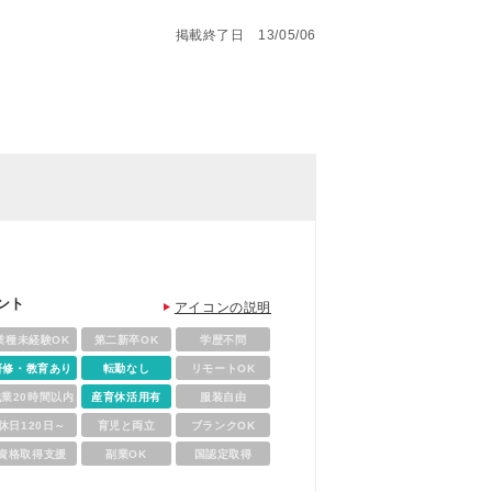
掲載終了日 13/05/06
ント
アイコンの説明
業種未経験OK
第二新卒OK
学歴不問
研修・教育あり
転勤なし
リモートOK
残業20時間以内
産育休活用有
服装自由
休日120日～
育児と両立
ブランクOK
資格取得支援
副業OK
国認定取得