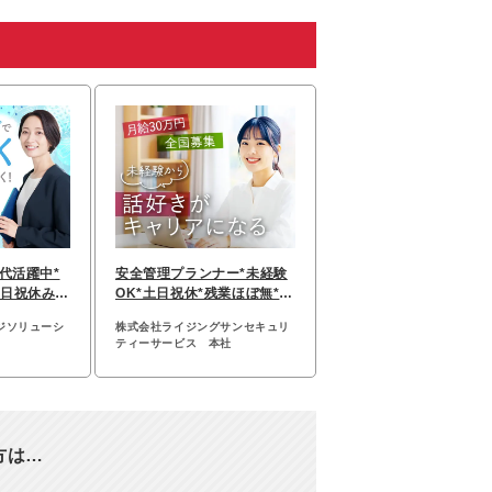
0代活躍中*
安全管理プランナー*未経験
土日祝休み*
OK*土日祝休*残業ほぼ無*賞
与年2回*月給30万～
ジソリューシ
株式会社ライジングサンセキュリ
ティーサービス 本社
方は…