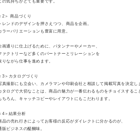
この気持ちがとても重要です。
＜2＞ 商品づくり
トレンドのデザインを押さえつつ、商品を企画。
カラーバリエーションも豊富に用意。
企画通りに仕上げるために、パタンナーやメーカー、
ファクトリーなど多くのパートナーとリレーションを
取りながら仕事を進めます。
＜3＞カタログづくり
写真撮影にも立会い、カメラマンや印刷会社と相談して掲載写真を決定し
カタログで大切なことは、商品の魅力が一番伝わるものをチョイスするこ
もちろん、キャッチコピーやレイアウトにもこだわります。
＜4＞結果分析
商品の売れ行きによってお客様の反応がダイレクトに分かるのが、
通販ビジネスの醍醐味。