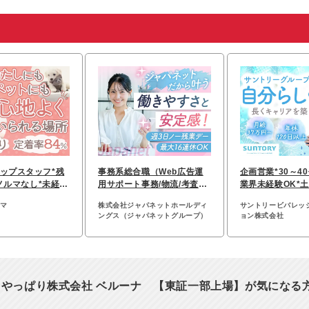
ップスタッフ*残
事務系総合職（Web広告運
企画営業*30～4
ノルマなし*未経験
用サポート事務/物流/考査事
業界未経験OK*
週休2日
務）
年収520万円～
ジマ
株式会社ジャパネットホールディ
サントリービバレッ
ングス（ジャパネットグループ）
ョン株式会社
、やっぱり株式会社 ベルーナ 【東証一部上場】が気になる