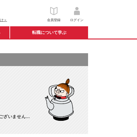
向け＞
会員登録
ログイン
る
転職について学ぶ
訳ございません…