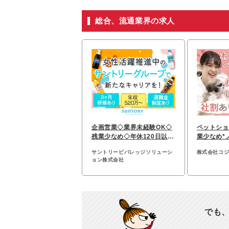
総合、流通業界の求人
企画営業◇業界未経験OK◇
ペットショ
残業少なめ◇年休120日以上
業少なめ*
◇30～40代活躍
歓迎*完全
サントリービバレッジソリューシ
株式会社コ
ョン株式会社
でも