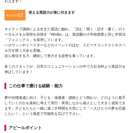
わえます！
使える英語力が身に付きます
POINT
ネイティブ講師による生きた英語に触れ、「読む・聞く・話す・書く」のト
ータルスキル習得を目指す『WinBe』は、英語圏の小学校授業と同じ学習法
「フォニックス」を採用しています。
ハロウィンやイースターなどのイベントのほか、スピーチコンテストやスペ
ル力を競う大会も実施。
自ら発信する力、継続して努力する姿勢を養っています。
多くのスタッフが、日常のコミュニケーションの中で入社当時より英語力を
伸ばしています！
この仕事で磨ける経験・能力
夢や目標達成に向け、子ども・保護者・講師とどう関わり、どのように着手
していくのかを真剣に考えて実行・実現しながら個人として大きく成長でき
ます。子どもたちと一緒に過ごす時間を大切にして「一人ひとりの夢を応援
したい！」という熱意で可能性を広げて下さい。
アピールポイント