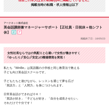
現在この求人は女の転職typeに掲載していません。
掲載当時の転職・求人情報は以下
アークネット株式会社
英会話講師兼マネージャーサポート【正社員・日祝休＋他シフト
休】
掲載終了日：16/05/23
女性社長ならではの気配りと心遣いで女性が働きやすく
｢ゆったり｣｢安心｣｢安定｣の職場環境を実現！
私たち『WinBe』は英語圏の小学校と同じ教育法で教える
子ども向け英会話スクールです。
子どもたちと遊びながら、レッスンを通じて夢を広げ
「英語力」と「人間力」を身につけられます。
日常英会話ができればＯＫ！
「英語が好き」「子どもが好き」「自分を成長させたい」
それだけで十分です！