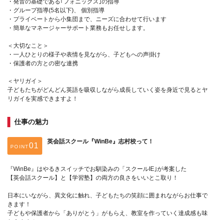
・発音の基礎である｢フォニックス｣の指導
・グループ指導(5名以下)、 個別指導
・プライベートから小集団まで、ニーズに合わせて行います
・簡単なマネージャーサポート業務もお任せします。
＜大切なこと＞
・一人ひとりの様子や表情を見ながら、子どもへの声掛け
・保護者の方との密な連携
＜ヤリガイ＞
子どもたちがどんどん英語を吸収しながら成長していく姿を身近で見るとヤ
リガイを実感できますよ！
仕事の魅力
英会話スクール『WinBe』志村校って！
POINT
『WinBe』はやるきスイッチでお馴染みの「スクールIE｣が考案した
【英会話スクール】と【学習塾】の両方の良さをいいとこ取り！
日本にいながら、異文化に触れ、子どもたちの笑顔に囲まれながらお仕事で
きます！
子どもや保護者から「ありがとう」がもらえ、教室を作っていく達成感も味