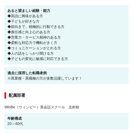
あると望ましい経験・能力
◆英語に興味がある方
◆子どもが好きな方
◆前向きで、積極的に行動できる方
◆責任感と向上心のある方
◆営業力・サービス精神のある方
◆柔軟な対応力で機転がきく方
◆コミュニケーションがとれる方
◆人の話をしっかり聞ける方
◆子どもの変化に敏感に対応できる方
過去に採用した転職者例
※異業種・異職種の方が多数活躍しています！
配属部署
WinBe（ウィンビー）英会話スクール 志村校
年齢構成
20～40代