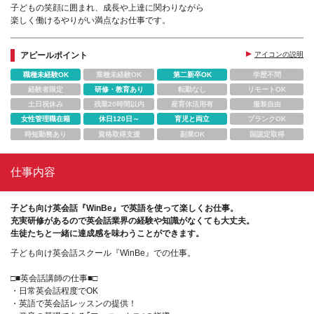
子どもの笑顔に囲まれ、成長や上達に関わりながら
楽しく働けるやりがい満点なお仕事です。
アピールポイント
アイコンの説明
職種未経験OK
業種未経験OK
第二新卒OK
学歴不問
経験者限定
研修・教育あり
転勤なし
リモートOK
土日祝休み
残業20時間以内
産育休活用有
服装自由
女性管理職在籍
休日120日～
育児と両立
ブランクOK
時短勤務あり
資格取得支援
副業OK
国認定取得
仕事内容
子ども向け英会話『WinBe』で英語を使って楽しくお仕事。
充実研修があるので英会話業界の経験や知識がなくても大丈夫。
生徒たちと一緒に達成感を味わうことができます。
子ども向け英会話スクール『WinBe』での仕事。
□■英会話講師の仕事■□
・日常英会話程度でOK
・英語で英会話レッスンの提供！