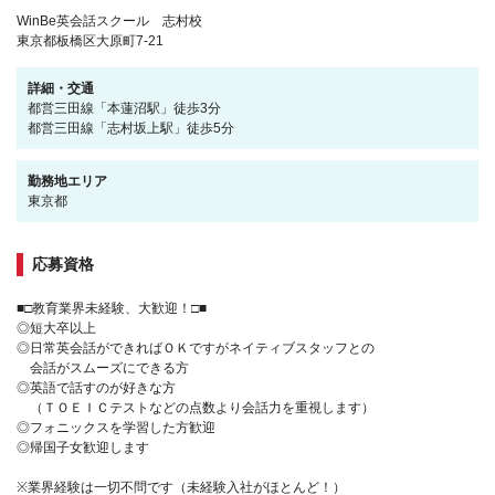
WinBe英会話スクール 志村校
東京都板橋区大原町7-21
詳細・交通
都営三田線「本蓮沼駅」徒歩3分
都営三田線「志村坂上駅」徒歩5分
勤務地エリア
東京都
応募資格
■□教育業界未経験、大歓迎！□■
◎短大卒以上
◎日常英会話ができればＯＫですがネイティブスタッフとの
会話がスムーズにできる方
◎英語で話すのが好きな方
（ＴＯＥＩＣテストなどの点数より会話力を重視します）
◎フォニックスを学習した方歓迎
◎帰国子女歓迎します
※業界経験は一切不問です（未経験入社がほとんど！）