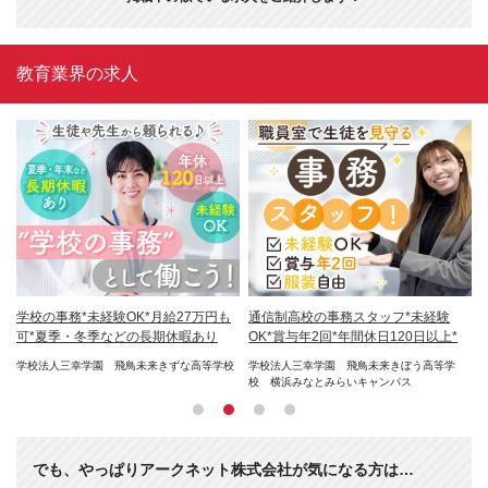
教育業界の求人
2
学校の事務*未経験OK*月給27万円も
通信制高校の事務スタッフ*未経験
英
優
可*夏季・冬季などの長期休暇あり
OK*賞与年2回*年間休日120日以上*
ク
活
学校法人三幸学園 飛鳥未来きずな高等学校
学校法人三幸学園 飛鳥未来きぼう高等学
９
校 横浜みなとみらいキャンパス
でも、やっぱりアークネット株式会社が気になる方は…