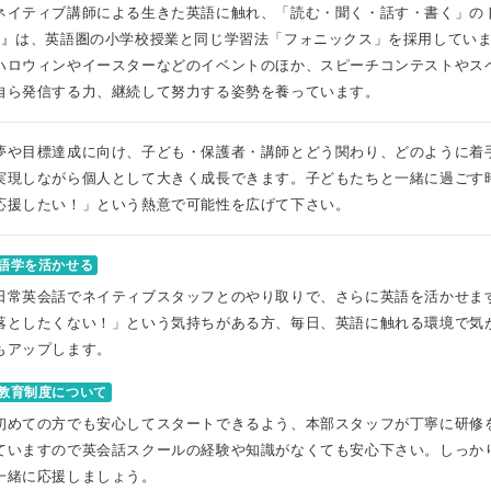
ネイティブ講師による生きた英語に触れ、「読む・聞く・話す・書く」のト
e』は、英語圏の小学校授業と同じ学習法「フォニックス」を採用してい
ハロウィンやイースターなどのイベントのほか、スピーチコンテストやス
自ら発信する力、継続して努力する姿勢を養っています。
夢や目標達成に向け、子ども・保護者・講師とどう関わり、どのように着
実現しながら個人として大きく成長できます。子どもたちと一緒に過ごす
応援したい！」という熱意で可能性を広げて下さい。
語学を活かせる
日常英会話でネイティブスタッフとのやり取りで、さらに英語を活かせま
落としたくない！」という気持ちがある方、毎日、英語に触れる環境で気
もアップします。
教育制度について
初めての方でも安心してスタートできるよう、本部スタッフが丁寧に研修
ていますので英会話スクールの経験や知識がなくても安心下さい。しっか
一緒に応援しましょう。