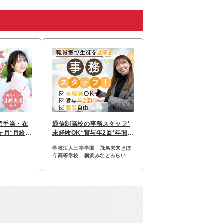
宅手当・在
通信制高校の事務スタッフ*
ヶ月*月給2
未経験OK*賞与年2回*年間休
迎
日120日以上*
学校法人三幸学園 飛鳥未来きぼ
う高等学校 横浜みなとみらいキ
ャンパス