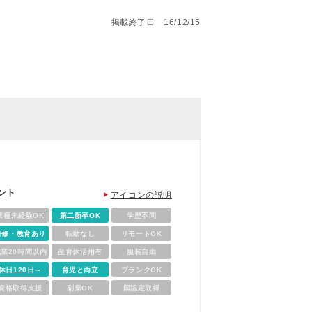
掲載終了日 16/12/15
ント
アイコンの説明
業種未経験OK
第二新卒OK
学歴不問
研修・教育あり
転勤なし
リモートOK
残業20時間以内
産育休活用有
服装自由
休日120日～
育児と両立
ブランクOK
資格取得支援
副業OK
国認定取得