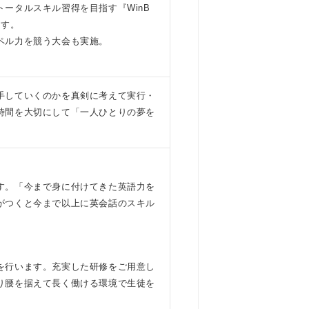
ータルスキル習得を目指す『WinB
ます。
ペル力を競う大会も実施。
手していくのかを真剣に考えて実行・
時間を大切にして「一人ひとりの夢を
す。「今まで身に付けてきた英語力を
がつくと今まで以上に英会話のスキル
を行います。充実した研修をご用意し
り腰を据えて長く働ける環境で生徒を