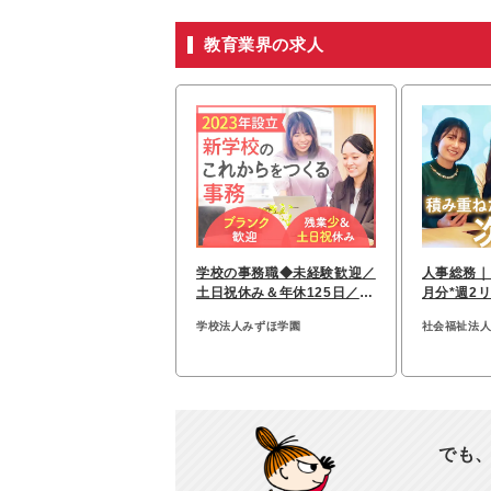
教育業界の求人
学校の事務職◆未経験歓迎／
人事総務｜
土日祝休み＆年休125日／残
月分*週2
業月10ｈ未満♪
5日*事務
学校法人みずほ学園
社会福祉法
でも