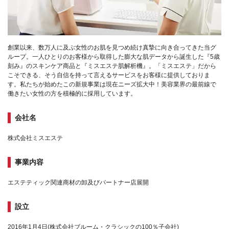
創業以来、数万人に及ぶ女性のお肌を見つめ続け真摯に向き合ってきた当グ
ループ。一人ひとりのお客様から取得した膨大な肌データから誕生した『5歳
刻み』のスキンケア商品と『ミスエステ肌解析機』。「ミスエステ」だから
こそできる、そう自信を持って言えるサービスをお客様に提供しておりま
す。私たちが始めたこの新規事業は現在ニーズ拡大中！美容業界の最前線で
働きたい女性の方を積極的に採用しています。
会社名
株式会社ミスエステ
事業内容
エステティック関連商材の卸及びパートナー店展開
設立
2016年1月4日(株式会社ブルーム・クラシックの100％子会社)