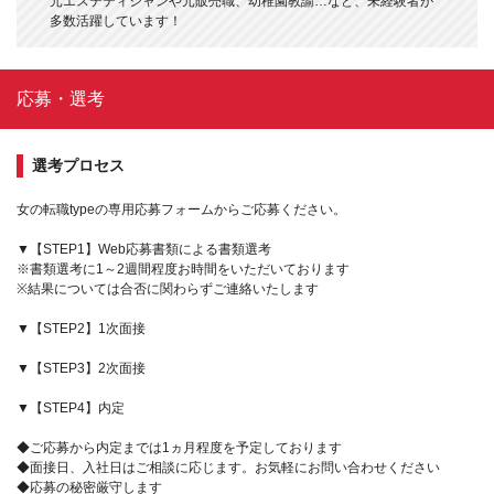
元エステティシャンや元販売職、幼稚園教諭…など、未経験者が
多数活躍しています！
応募・選考
選考プロセス
女の転職typeの専用応募フォームからご応募ください。
▼【STEP1】Web応募書類による書類選考
※書類選考に1～2週間程度お時間をいただいております
※結果については合否に関わらずご連絡いたします
▼【STEP2】1次面接
▼【STEP3】2次面接
▼【STEP4】内定
◆ご応募から内定までは1ヵ月程度を予定しております
◆面接日、入社日はご相談に応じます。お気軽にお問い合わせください
◆応募の秘密厳守します