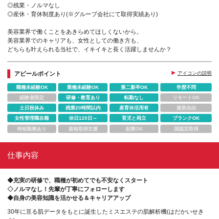
◎残業・ノルマなし
◎産休・育休制度あり(※グループ会社にて取得実績あり)
美容業界で働くことをあきらめてほしくないから。
美容業界でのキャリアも、女性としての働き方も、
どちらも叶えられる当社で、イキイキと長く活躍しませんか？
アピールポイント
アイコンの説明
職種未経験OK
業種未経験OK
第二新卒OK
学歴不問
経験者限定
研修・教育あり
転勤なし
リモートOK
土日祝休み
残業20時間以内
産育休活用有
服装自由
女性管理職在籍
休日120日～
育児と両立
ブランクOK
時短勤務あり
資格取得支援
副業OK
国認定取得
仕事内容
◆充実の研修で、職種が初めてでも不安なくスタート
◇ノルマなし！先輩が丁寧にフォローします
◆自身の美容知識を活かせる＆キャリアアップ
30年に亘る肌データをもとに誕生したミスエステの肌解析機(はだかいせき