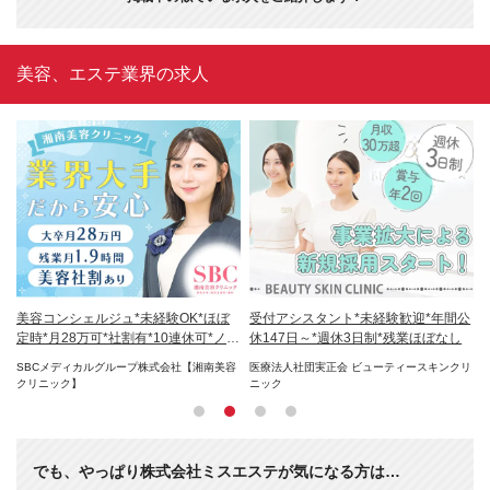
美容、エステ業界の求人
円
美容コンシェルジュ*未経験OK*ほぼ
受付アシスタント*未経験歓迎*年間公
受
日
定時*月28万可*社割有*10連休可*ノル
休147日～*週休3日制*残業ほぼなし
多
マ無
O／
SBCメディカルグループ株式会社【湘南美容
医療法人社団実正会 ビューティースキンクリ
株式
クリニック】
ニック
でも、やっぱり株式会社ミスエステが気になる方は…