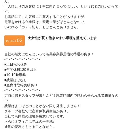
ん。
一人ひとりのお客様に丁寧に向き合ってほしい、という代表の想いからで
す。
お電話にて、お客様にご案内することがありますが、
電話をかける企業様は、安定企業がほとんどなので、
いわゆる「ガチャ切り」もほとんどありません。
★女性が長く働きやすい環境を整えています
POINT
当社の魅力はなんといっても美容業界屈指の待遇の良さ！
- * - * - * - * - * - * - * - * -
■土日祝お休み
■年間休日120日以上
■10-19時勤務
■残業ほぼなし
■産育休取得実績あり
- * - * - * - * - * - * - * - * -
定時に帰るスタッフがほとんど！就業時間内で終わらせられる業務量なの
で、
残業はよっぽどのことがない限り発生しません！
グループ会社では産育休取得実績があり、
当社でも同様の環境を用意しています。
さらにオフィスは赤坂の一等地♪
通勤の便利さもさることながら、