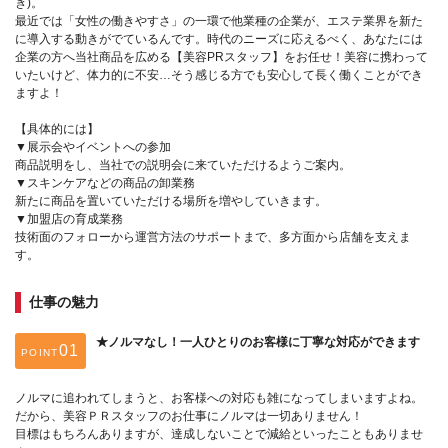
き)。
最近では「女性の働きやすさ」の一環で他業種の企業が、エステ業界を新た
に導入する動きがでているんです。時代のニーズに応えるべく、あなたには
企業の方へ当社商品を広める【美容PRスタッフ】をお任せ！美容に携わって
いたいけど、体力的に不安…そう感じる方でも安心して長く働くことができ
ますよ！
【具体的には】
▼展示会やイベントへの参加
商品説明をし、当社での説明会に来ていただけるようご案内。
▼スキンケアなどの商品の卸業務
新たに商品を置いていただける場所を増やしていきます。
▼加盟店の育成業務
技術面のフォローから運営方法のサポートまで、多方面から店舗を支えま
す。
仕事の魅力
★ノルマなし！一人ひとりのお客様に丁寧な対応ができます
POINT
ノルマに追われてしまうと、お客様への対応も雑になってしまいますよね。
だから、美容ＰＲスタッフのお仕事にノルマは一切ありません！
目標はもちろんありますが、達成しないことで減給といったこともありませ