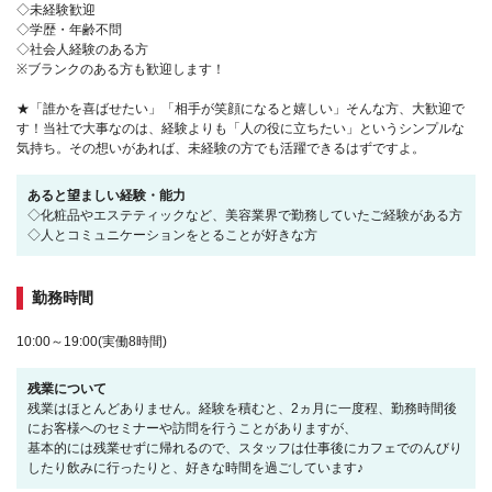
◇未経験歓迎
◇学歴・年齢不問
◇社会人経験のある方
※ブランクのある方も歓迎します！
★「誰かを喜ばせたい」「相手が笑顔になると嬉しい」そんな方、大歓迎で
す！当社で大事なのは、経験よりも「人の役に立ちたい」というシンプルな
気持ち。その想いがあれば、未経験の方でも活躍できるはずですよ。
あると望ましい経験・能力
◇化粧品やエステティックなど、美容業界で勤務していたご経験がある方
◇人とコミュニケーションをとることが好きな方
勤務時間
10:00～19:00(実働8時間)
残業について
残業はほとんどありません。経験を積むと、2ヵ月に一度程、勤務時間後
にお客様へのセミナーや訪問を行うことがありますが、
基本的には残業せずに帰れるので、スタッフは仕事後にカフェでのんびり
したり飲みに行ったりと、好きな時間を過ごしています♪