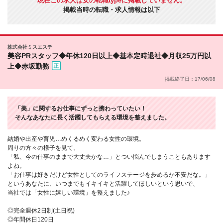
現在この求人は女の転職typeに掲載していません。
掲載当時の転職・求人情報は以下
株式会社ミスエステ
美容PRスタッフ◆年休120日以上◆基本定時退社◆月収25万円以
上◆赤坂勤務
掲載終了日：17/06/08
「美」に関するお仕事にずっと携わっていたい！
そんなあなたに長く活躍してもらえる環境を整えました。
結婚や出産や育児…めくるめく変わる女性の環境。
周りの方々の様子を見て、
「私、今の仕事のままで大丈夫かな…」とつい悩んでしまうこともあります
よね。
「お仕事は好きだけど女性としてのライフステージを歩めるか不安だな。」
というあなたに、いつまでもイキイキと活躍してほしいという思いで、
当社では「女性に嬉しい環境」を整えました♪
◎完全週休2日制(土日祝)
◎年間休日120日