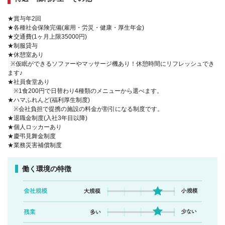
★賞与年2回
★各種社会保険完備(雇用・労災・健康・厚生年金)
★交通費(1ヶ月上限35000円)
★制服貸与
★休憩室あり
※仮眠ができるソファーやマッサージ機あり！休憩時間にリフレッシュでき
ます♪
★社員食堂あり
※1食200円で日替わり4種類のメニューから選べます。
★ハマふれんど(福利厚生制度)
※会社負担で提携の施設の料金が割引になる制度です。
★退職金制度(入社3年目以降)
★個人ロッカーあり
★慶弔見舞金制度
★業務災害補償制度
働く環境の特徴