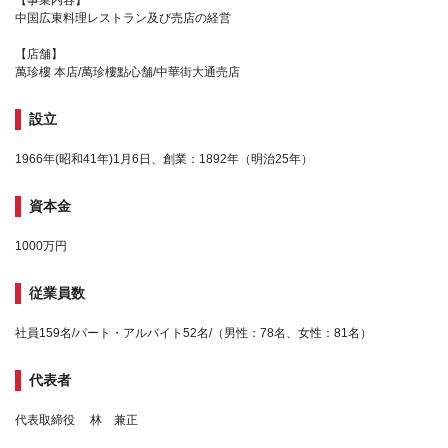
中国広東料理レストラン及び売店の経営
【店舗】
萬珍樓 本店/萬珍樓點心舗/中華街大通売店
設立
1966年(昭和41年)1月6日、創業：1892年（明治25年）
資本金
1000万円
従業員数
社員159名/パート・アルバイト52名/（男性：78名、女性：81名）
代表者
代表取締役 林 兼正