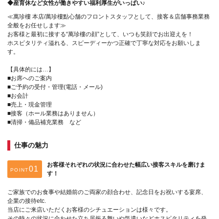
◆産育休など女性が働きやすい福利厚生がいっぱい♪
≪萬珍樓 本店/萬珍樓點心舗のフロントスタッフとして、接客＆店舗事務業務
全般をお任せします≫
お客様と最初に接する“萬珍樓の顔”として、いつも笑顔でお出迎えを！
ホスピタリティ溢れる、スピーディーかつ正確で丁寧な対応をお願いしま
す。
【具体的には…】
■お席へのご案内
■ご予約の受付・管理(電話・メール)
■お会計
■売上・現金管理
■接客（ホール業務はありません）
■清掃・備品補充業務 など
仕事の魅力
お客様それぞれの状況に合わせた幅広い接客スキルを磨けま
POINT
す！
ご家族でのお食事や結婚前のご両家の顔合わせ、記念日をお祝いする宴席、
企業の接待etc.
当店にご来店いただくお客様のシチュエーションは様々です。
その時々の状況に合わせた立ち居振る舞いや気遣いなどホスピタリティを発