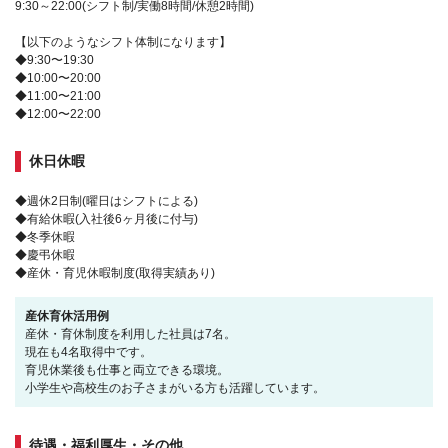
9:30～22:00(シフト制/実働8時間/休憩2時間)
【以下のようなシフト体制になります】
◆9:30〜19:30
◆10:00〜20:00
◆11:00〜21:00
◆12:00〜22:00
休日休暇
◆週休2日制(曜日はシフトによる)
◆有給休暇(入社後6ヶ月後に付与)
◆冬季休暇
◆慶弔休暇
◆産休・育児休暇制度(取得実績あり)
産休育休活用例
産休・育休制度を利用した社員は7名。
現在も4名取得中です。
育児休業後も仕事と両立できる環境。
小学生や高校生のお子さまがいる方も活躍しています。
待遇・福利厚生・その他