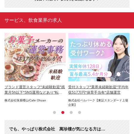
サービス、飲食業界の求人
残業
ブランド運営スタッフ*未経験歓迎*残
受付スタッフ*業界未経験歓迎*平均年
E
業月5h以下*SNS運用などあり*転勤
収517万円*保育手当有*店舗運営
賞
なし
株式会社珠屋櫻山/Cafe Ohzan
株式会社ベルパーク【東証スタンダード上場
株
企業】
でも、やっぱり株式会社 萬珍樓が気になる方は…