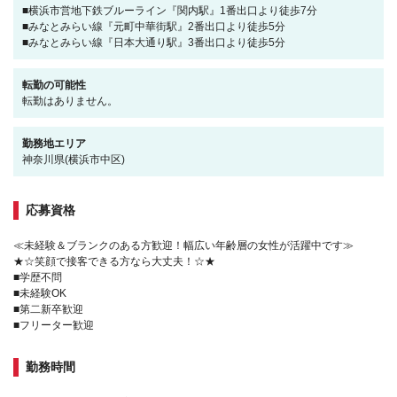
■横浜市営地下鉄ブルーライン『関内駅』1番出口より徒歩7分
■みなとみらい線『元町中華街駅』2番出口より徒歩5分
■みなとみらい線『日本大通り駅』3番出口より徒歩5分
転勤の可能性
転勤はありません。
勤務地エリア
神奈川県(横浜市中区)
応募資格
≪未経験＆ブランクのある方歓迎！幅広い年齢層の女性が活躍中です≫
★☆笑顔で接客できる方なら大丈夫！☆★
■学歴不問
■未経験OK
■第二新卒歓迎
■フリーター歓迎
勤務時間