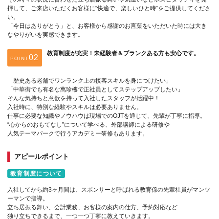
揮して、ご来店いただくお客様に“快適で、楽しいひと時”をご提供してくださ
い。
「今日はありがとう」と、お客様から感謝のお言葉をいただいた時には大き
なやりがいを実感できます。
教育制度が充実！未経験者＆ブランクある方も安心です。
POINT
「歴史ある老舗でワンランク上の接客スキルを身につけたい」
「中華街でも有名な萬珍樓で正社員としてステップアップしたい」
そんな気持ちと意欲を持って入社したスタッフが活躍中！
入社時に、特別な経験やスキルは必要ありません。
仕事に必要な知識やノウハウは現場でのOJTを通じて、先輩が丁寧に指導。
“心からのおもてなし”について学べる、外部講師による研修や
人気テーマパークで行うアカデミー研修もあります。
アピールポイント
教育制度について
入社してから約3ヶ月間は、スポンサーと呼ばれる教育係の先輩社員がマンツ
ーマンで指導。
立ち居振る舞い、会計業務、お客様の案内の仕方、予約対応など
独り立ちできるまで、一つ一つ丁寧に教えていきます。