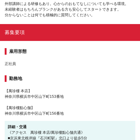
外部講師による研修もあり。心からのおもてなしについても学べる環境。
未経験者はもちろんブランクがある方も安心してスタートできます。
分からないことは何でも積極的に質問してください。
募集要項
雇用形態
正社員
勤務地
【萬珍樓 本店】
神奈川県横浜市中区山下町153番地
【萬珍樓點心舗】
神奈川県横浜市中区山下町156番地
詳細・交通
《アクセス 萬珍樓 本店/萬珍樓點心舗共通》
■京浜東北根岸線『石川町駅』北口より徒歩5分