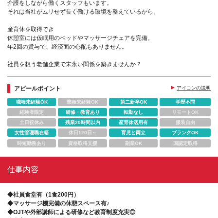
介護をしながら働くスタッフもいます。
それは当社がムリせず長く働ける環境を整えているから。
産育休を取得でき
休憩室には仮眠用のベッドやマッサージチェアを完備。
年2回の賞与で、経済面の心配もありません。
社員を想う老舗企業で末永い関係を築きませんか？
アピールポイント
アイコンの説明
職種未経験OK
業種未経験OK
第二新卒OK
学歴不問
経験者限定
研修・教育あり
転勤なし
リモートOK
土日祝休み
残業20時間以内
産育休活用有
服装自由
女性管理職在籍
休日120日～
育児と両立
ブランクOK
時短勤務あり
資格取得支援
副業OK
国認定取得
仕事内容
◆社員食堂有（1食200円）
◆マッサージ機完備の休憩スペース有♪
◆OJTや外部講師による研修など教育制度充実◎