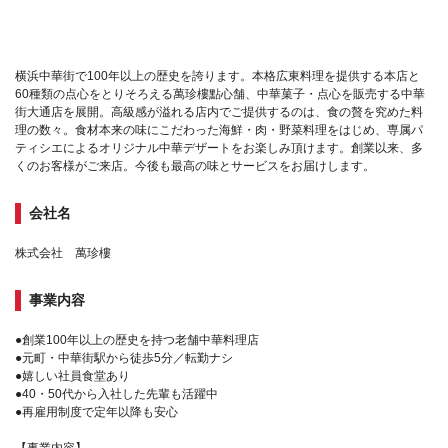
横浜中華街で100年以上の歴史を誇ります。本格広東料理を提供する本店と
60種類の点心をとりそろえる萬珍樓點心舗、中華菓子・点心を販売する中華
街大通店を展開。高級感が溢れる店内でご提供するのは、食の贅を究めた料
理の数々。食材本来の味にこだわった海鮮・肉・野菜料理をはじめ、専属パ
ティシエによるオリジナル中華デザートをお楽しみ頂けます。創業以来、多
くのお客様がご来店。今後も最高の味とサービスをお届けします。
会社名
株式会社 萬珍樓
事業内容
●創業100年以上の歴史を持つ老舗中華料理店
●元町・中華街駅から徒歩5分／転勤ナシ
●嬉しい社員食堂あり
●40・50代から入社した先輩も活躍中
●再雇用制度で定年以降も安心
【事業内容】