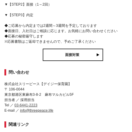
▼【STEP2】面接（1～2回）
▼【STEP3】内定
◆ご応募から内定までは2週間～3週間を予定しております
◆面接日、入社日はご相談に応じます。お気軽にお問い合わせください
◆応募の秘密厳守します
※応募書類はご返却できませんので、予めご了承ください
面接対策
問い合わせ
株式会社スリーピース【デイジー保育園】
〒 106-0044
東京都港区東麻布3-8-2 麻布マルカビル5F
担当者 ／ 採用担当
Tel ／
03-6441-2223
E-mail ／
info@threepeace.life
関連リンク