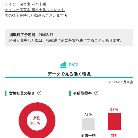
デイジー保育園 麻布十番
デイジー保育園 麻布十番フォレスト
園の様子を映した動画もございます★
掲載終了予定日：
26/08/17
応募が集中した際は、掲載終了前に募集を終了することがあります。
データで見る働く環境
2026年06月時点
女性社員の割合
有給取得率
98
％
72
％
女性
100
％
全国平均
当社