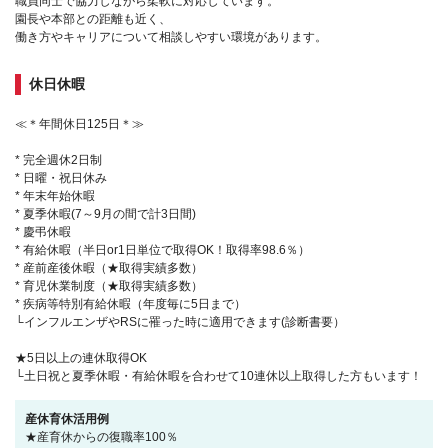
職員同士で協力しながら柔軟に対応しています。
園長や本部との距離も近く、
働き方やキャリアについて相談しやすい環境があります。
休日休暇
≪＊年間休日125日＊≫
* 完全週休2日制
* 日曜・祝日休み
* 年末年始休暇
* 夏季休暇(7～9月の間で計3日間)
* 慶弔休暇
* 有給休暇（半日or1日単位で取得OK！取得率98.6％）
* 産前産後休暇（★取得実績多数）
* 育児休業制度（★取得実績多数）
* 疾病等特別有給休暇（年度毎に5日まで）
└インフルエンザやRSに罹った時に適用できます(診断書要）
★5日以上の連休取得OK
└土日祝と夏季休暇・有給休暇を合わせて10連休以上取得した方もいます！
産休育休活用例
★産育休からの復職率100％