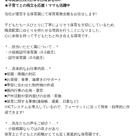
★年間休日125日＆半日有休もOK!
★子育てとの両立を応援！ママも活躍中
当社が運営する保育園にて保育業務全般をお任せします!
子どもたち一人ひとりに丁寧によりそう保育を大切にしているため、
職員配置にゆとりを持たせる増員を行うことになりました。
心に余裕を持って子どもたちと向き合える環境です。
＊…担当いただく園について…＊
・小規模認可保育園（0-2歳児）
・認可保育園（0-5歳児）
＊…具体的なお仕事内容…＊
■登園・降園の対応
■お昼寝、食事、歯磨きのサポート
■季節に合わせた制作物の作成
■園内行事の企画・運営
■戸外活動や室内遊びの企画・実施
■保育に関する事務(連絡帳、週案、日案など)
※ICTシステムを導入しているので、フォーマットに沿って簡単・効率的に作
成できます!
＊…先生たちの声をご紹介！…＊
・小規模園ならではの良さがあり、
保育士と子どもとの距離がとても近く家庭的な保育園です。