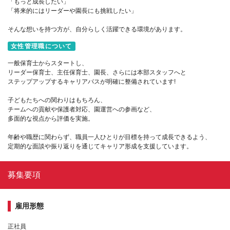
「もっと成長したい」
「将来的にはリーダーや園長にも挑戦したい」
そんな想いを持つ方が、自分らしく活躍できる環境があります。
女性管理職について
一般保育士からスタートし、
リーダー保育士、主任保育士、園長、さらには本部スタッフへと
ステップアップするキャリアパスが明確に整備されています!
子どもたちへの関わりはもちろん、
チームへの貢献や保護者対応、園運営への参画など、
多面的な視点から評価を実施。
年齢や職歴に関わらず、職員一人ひとりが目標を持って成長できるよう、
定期的な面談や振り返りを通じてキャリア形成を支援しています。
募集要項
雇用形態
正社員