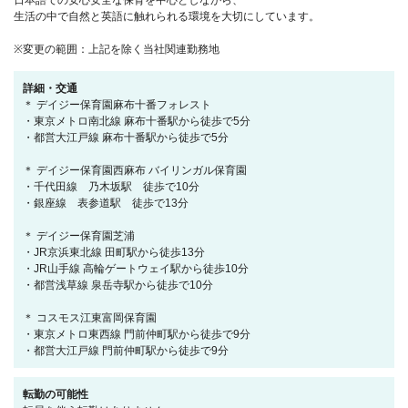
日本語での安心安全な保育を中心としながら、
生活の中で自然と英語に触れられる環境を大切にしています。
※変更の範囲：上記を除く当社関連勤務地
詳細・交通
＊ デイジー保育園麻布十番フォレスト
・東京メトロ南北線 麻布十番駅から徒歩で5分
・都営大江戸線 麻布十番駅から徒歩で5分
＊ デイジー保育園西麻布 バイリンガル保育園
・千代田線 乃木坂駅 徒歩で10分
・銀座線 表参道駅 徒歩で13分
＊ デイジー保育園芝浦
・JR京浜東北線 田町駅から徒歩13分
・JR山手線 高輪ゲートウェイ駅から徒歩10分
・都営浅草線 泉岳寺駅から徒歩で10分
＊ コスモス江東富岡保育園
・東京メトロ東西線 門前仲町駅から徒歩で9分
・都営大江戸線 門前仲町駅から徒歩で9分
転勤の可能性