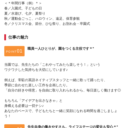
＜＊年間行事（例）＊＞
春／入園式、子どもの日
夏／水遊び、七夕、夏祭り
秋／運動会ごっこ、ハロウィン、遠足、保育参観
冬／クリスマス会、節分、ひな祭り、お別れ会・卒園式
仕事の魅力
職員一人ひとりが、園をつくる主役です＊*
POINT
当園では、先生たちの「これやってみたら楽しそう！」という
ワクワクした気持ちを大切にしています♪
例えば、常駐の英語ネイティブスタッフと一緒に歌って踊ったり、
季節に合わせた楽しい工作を企画したり。
「自分の好きや得意」を自由に取り入れられるから、毎日楽しく働けます◎
もちろん「アイデアを出さなきゃ」と
身構える必要は一切ナシ♪
あなたのペースで、子どもたちと一緒に笑顔になれる時間を過ごしましょ
う！
先生自身の働きやすさも。ライフステージの変化も安心＊*