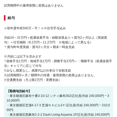
試用期間中の雇用形態に差異はありません
給与
≪初年度年収500万～可！≫※住宅手当込み
月給24～31万円＋処遇改善手当・経験加算あり＋賞与2ヶ月以上（実績賞
与）＋社宅補助（8.2万円～11.2万円 ※地域によって異なる）
＊賞与昨年度実績：賞与2ヶ月分＋期末一時金支給
※月給には以下を含みます
└資格手当1万円・地域手当1万円・調整手当3万円～・職務手当（処遇改善手
当）キャリアに応じて付与
※みなし残業なし。残業代は1分単位で全額支給
※試用期間3ヶ月／期間中の待遇・雇用形態の差異はありません。
※交通費支給（月上限2万円・実費支給）
【勤務地別給与】
・東京都港区麻布十番3-10-12 シティ麻布302/正社員/月給 240,000円 ~ 3
10,000円
・東京都港区芝浦4-17-3 芝浦ＮＡビル3Ｆ/正社員/月給 240,000円 ~ 310,0
00円
・東京都港区西麻布2-2-2 Dash Living Aoyama 1F/正社員/月給 240,000円