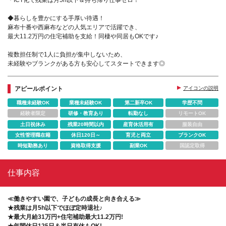
＊ICT化で残業は月5h以下＆持ち帰り仕事ゼロ！
◆暮らしを豊かにする手厚い待遇！
麻布十番や西麻布などの人気エリアで活躍でき、
最大11.2万円の住宅補助を支給！同棲や同居もOKです♪
複数担任制で1人に負担が集中しないため、
未経験やブランクがある方も安心してスタートできます◎
アピールポイント
アイコンの説明
職種未経験OK
業種未経験OK
第二新卒OK
学歴不問
経験者限定
研修・教育あり
転勤なし
リモートOK
土日祝休み
残業20時間以内
産育休活用有
服装自由
女性管理職在籍
休日120日～
育児と両立
ブランクOK
時短勤務あり
資格取得支援
副業OK
国認定取得
仕事内容
≪働きやすい園で、子どもの成長と向き合える≫
★残業は月5h以下でほぼ定時退社♪
★最大月給31万円+住宅補助最大11.2万円!