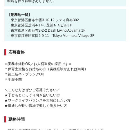
転居を伴う転勤はありません。
【勤務地一覧】
・東京都港区麻布十番3-10-12 シティ麻布302
・東京都港区芝浦4-17-3 芝浦ＮＡビル3Ｆ
・東京都港区西麻布2-2-2 Dash Living Aoyama 1F
・東京都江東区富岡2-9-11 Tokyo Monnaka Village 3F
応募資格
≪実務未経験OK／お人柄重視の採用です≫
＊保育士資格をお持ちの方（実務経験があれば尚可）
＊第二新卒・ブランクOK
＊学歴不問
＼こんな方はぜひご応募ください／
★子どもとじっくり向き合いたい方
★ワークライフバランスを大切にしたい方
★風通しが良い職場で楽しく働きたい方
勤務時間