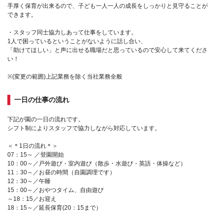
手厚く保育が出来るので、子ども一人一人の成長をしっかりと見守ることが
できます。
・スタッフ同士協力しあって仕事をしています。
1人で困っているということがないように話し合い、
「助けてほしい」と声に出せる職場だと思っているので安心して来てくださ
い！
※(変更の範囲)上記業務を除く当社業務全般
一日の仕事の流れ
下記が園の一日の流れです。
シフト制によりスタッフで協力しながら対応しています。
＜＊1日の流れ＊＞
07：15～ ／登園開始
10：00～／戸外遊び・室内遊び（散歩・水遊び・英語・体操など）
11：30～／お昼の時間（自園調理です）
12：30～／午睡
15：00～／おやつタイム、自由遊び
～18：15／お迎え
18：15～／延長保育(20：15まで）