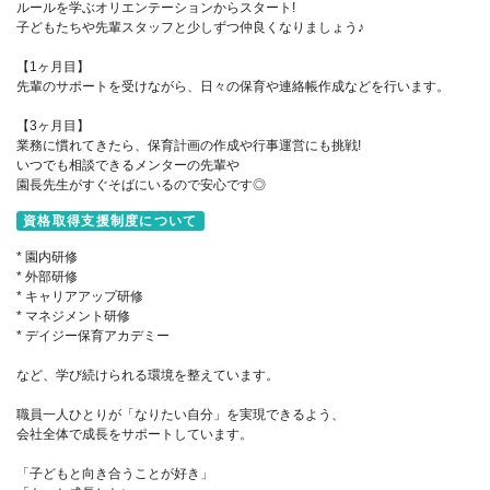
ルールを学ぶオリエンテーションからスタート!
子どもたちや先輩スタッフと少しずつ仲良くなりましょう♪
【1ヶ月目】
先輩のサポートを受けながら、日々の保育や連絡帳作成などを行います。
【3ヶ月目】
業務に慣れてきたら、保育計画の作成や行事運営にも挑戦!
いつでも相談できるメンターの先輩や
園長先生がすぐそばにいるので安心です◎
資格取得支援制度について
* 園内研修
* 外部研修
* キャリアアップ研修
* マネジメント研修
* デイジー保育アカデミー
など、学び続けられる環境を整えています。
職員一人ひとりが「なりたい自分」を実現できるよう、
会社全体で成長をサポートしています。
「子どもと向き合うことが好き」