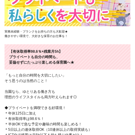
実務未経験・ブランクをお持ちの方も大歓迎★
働きやすい環境で、大好きな保育のお仕事を！
【有休取得率98.6％×残業月5h】
プライベートも自分の時間も、
妥協せずにたっぷり楽しめる保育園へ★
「もっと自分の時間を大切にしたい」
そう思うのは当然のこと！
当園なら、ゆとりある働き方も
理想のライフスタイルも両方叶えられます◎
◆プライベートを満喫できる好環境！
＊年休125日に加え
＊有休取得率は98.6％！
＊半休OKで急な予定や趣味の時間も楽しめる！
＊5日以上の連休取得OK（10連休以上の取得実績も）