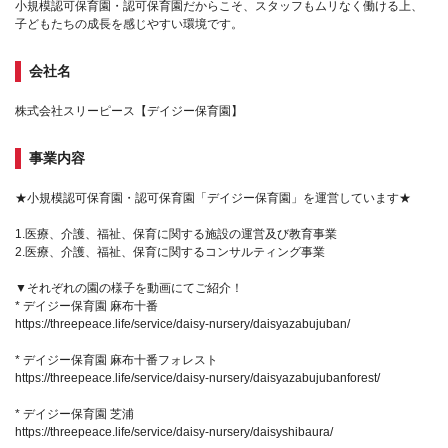
小規模認可保育園・認可保育園だからこそ、スタッフもムリなく働ける上、
子どもたちの成長を感じやすい環境です。
会社名
株式会社スリーピース【デイジー保育園】
事業内容
★小規模認可保育園・認可保育園「デイジー保育園」を運営しています★
1.医療、介護、福祉、保育に関する施設の運営及び教育事業
2.医療、介護、福祉、保育に関するコンサルティング事業
▼それぞれの園の様子を動画にてご紹介！
* デイジー保育園 麻布十番
https://threepeace.life/service/daisy-nursery/daisyazabujuban/
* デイジー保育園 麻布十番フォレスト
https://threepeace.life/service/daisy-nursery/daisyazabujubanforest/
* デイジー保育園 芝浦
https://threepeace.life/service/daisy-nursery/daisyshibaura/