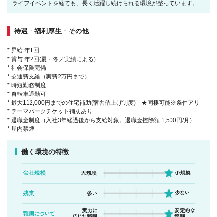
ライフイベントを経ても、長く活躍し続けられる環境が整っています。
待遇・福利厚生・その他
* 昇給 年1回
* 賞与 年2回(夏・冬／実績による）
* 社会保険完備
* 交通費支給（実費2万円まで）
* 時短勤務制度
* 自転車通勤可
* 最大112,000円までの住宅補助(宿舎借上げ制度) ★同棲可能※条件アリ
* テーマパークチケット補助あり
* 退職金制度（入社3年経過後から支給対象。退職金控除額 1,500円/月）
* 屋内禁煙
働く環境の特徴