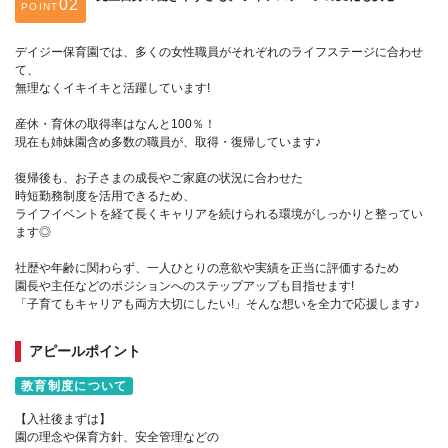
POINT
デイジー保育園では、多くの女性職員がそれぞれのライフステージに合わせ
て、
無理なくイキイキと活躍しています!
産休・育休の取得率はなんと100％！
現在も姉妹園含め多数の職員が、取得・復帰しています♪
復帰後も、お子さまの成長やご家庭の状況に合わせた
時短勤務制度を活用できるため、
ライフイベントを経て長くキャリアを続けられる環境がしっかりと整ってい
ます◎
社歴や年齢に関わらず、一人ひとりの意欲や実績を正当に評価するため
園長や主任などのポジションへのステップアップも目指せます!
「子育てもキャリアも両方大切にしたい!」そんな想いを全力で応援します♪
アピールポイント
教育制度について
【入社後まずは】
園の理念や保育方針、安全管理などの