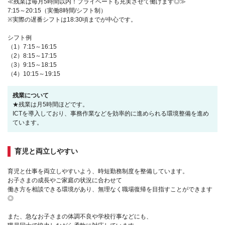
≪残業は毎月5時間以内！プライベートも充実させて働けます◎≫
7:15～20:15（実働8時間/シフト制）
※実際の遅番シフトは18:30頃までが中心です。
シフト例
（1）7:15～16:15
（2）8:15～17:15
（3）9:15～18:15
（4）10:15～19:15
残業について
★残業は月5時間ほどです。
ICTを導入しており、事務作業などを効率的に進められる環境整備を進め
ています。
育児と両立しやすい
育児と仕事を両立しやすいよう、時短勤務制度を整備しています。
お子さまの成長やご家庭の状況に合わせて
働き方を相談できる環境があり、無理なく職場復帰を目指すことができます
◎
また、急なお子さまの体調不良や学校行事などにも、