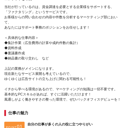
当社が行っているのは、資金調達を必要とする企業様をサポートする、
「ファクタリング」というサービスです。
お客様からの問い合わせの内容や件数を分析するマーケティング部におい
て、
あなたにはサポート事務のポジションをお任せします！
＜具体的な仕事内容＞
◆集計作業（広告費用の計算や成約件数の集計）
◆資料作成
◆稟議書作成
◆納品書の取り交わし など
上記の業務がメインになります。
現在新たなサービス展開も考えているので、
ゆくゆくは広告サイトの立ち上げに関わる可能性も！
イチから学べる環境があるので、マーケティングの知識は一切不要です。
基本的なPCスキルがあれば、すぐに活躍いただけます！
風通しがよく働きやすさの整った環境で、ぜひバックオフィスデビューを！
仕事の魅力
自分の仕事が多くの人の役に立つやりがい
POINT