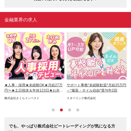
金融業界の求人
社
★人事・採用★未経験OK★月給27万
サポート事務*未経験歓迎*月給25万円
金
円〜★土日祝休＆年休123日★お弁当
～*服装・ネイル自由*賞与年2回
職
支給
可
株式会社さくらインベスト
スターリンク株式会社
株
でも、やっぱり株式会社ビートレーディングが気になる方