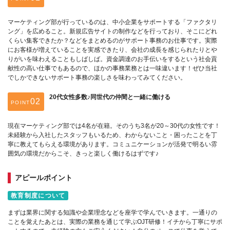
マーケティング部が行っているのは、中小企業をサポートする「ファクタリ
ング」を広めること。新規広告サイトの制作などを行っており、そこにどれ
くらい集客できたか？などをまとめるのがサポート事務のお仕事です。実際
にお客様が増えていることを実感できたり、会社の成長を感じられたりとや
りがいを味わえることもしばしば。資金調達のお手伝いをするという社会貢
献性の高い仕事でもあるので、ほかの事務業務とは一味違います！ぜひ当社
でしかできないサポート事務の楽しさを味わってみてください。
20代女性多数♪同世代の仲間と一緒に働ける
POINT
現在マーケティング部では4名が在籍。そのうち3名が20～30代の女性です！
未経験から入社したスタッフもいるため、わからないこと・困ったことを丁
寧に教えてもらえる環境があります。コミュニケーションが活発で明るい雰
囲気の環境だからこそ、きっと楽しく働けるはずです♪
アピールポイント
教育制度について
まずは業界に関する知識や企業理念などを座学で学んでいきます。一通りの
ことを覚えたあとは、実際の業務を通じて学ぶOJT研修！イチから丁寧にサポ