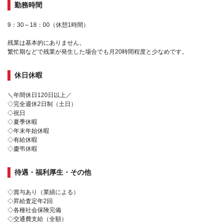
勤務時間
9：30～18：00（休憩1時間）
残業は基本的にありません。
繁忙期などで残業が発生した場合でも月20時間程度と少なめです。
休日休暇
＼年間休日120日以上／
◇完全週休2日制（土日）
◇祝日
◇夏季休暇
◇年末年始休暇
◇有給休暇
◇慶弔休暇
待遇・福利厚生・その他
◇賞与あり（業績による）
◇昇給査定年2回
◇各種社会保険完備
◇交通費支給（全額）