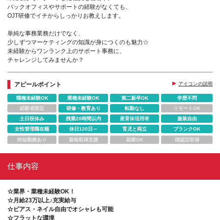
バックオフィスやサポートの経験がなくても、
OJT研修でイチからしっかりお教えします。
単純な事務業務だけでなく、
少しずつマーケティングの知識が身につくのも魅力☆
未経験からワンランク上のサポート事務に、
チャレンジしてみませんか？
アピールポイント
アイコンの説明
職種未経験OK
業種未経験OK
第二新卒OK
学歴不問
経験者限定
研修・教育あり
転勤なし
リモートOK
土日祝休み
残業20時間以内
産育休活用有
服装自由
女性管理職在籍
休日120日～
育児と両立
ブランクOK
時短勤務あり
資格取得支援
副業OK
国認定取得
仕事内容
☆業界・業種未経験OK！
☆月給23万以上♪充実給与
☆ピアス・ネイル自由でオシャレも可能
☆フラットな環境