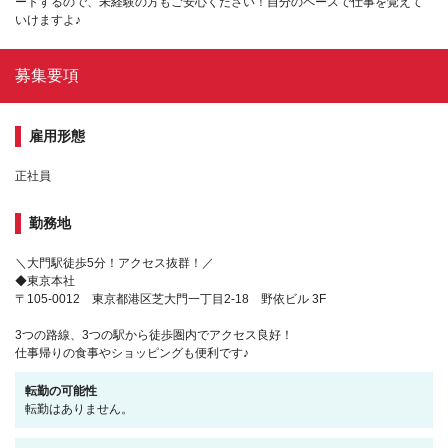
ートするので、未経験の方もご安心ください！自分のペースで仕事を覚えて
いけますよ♪
募集要項
雇用形態
正社員
勤務地
＼大門駅徒歩5分！アクセス抜群！／
◆東京本社
〒105-0012 東京都港区芝大門一丁目2-18 野依ビル 3F
3つの路線、3つの駅から徒歩圏内でアクセス良好！
仕事帰りの食事やショッピングも便利です♪
転勤の可能性
転勤はありません。