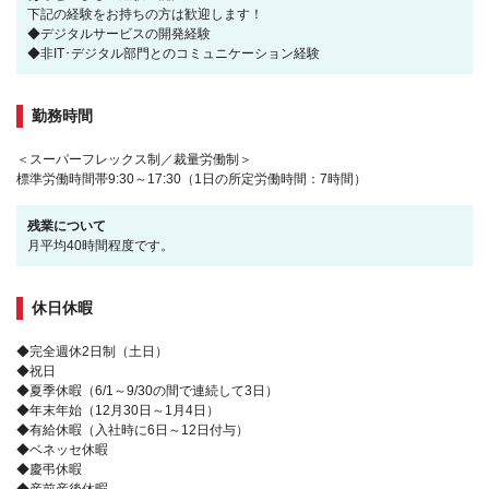
下記の経験をお持ちの方は歓迎します！
◆デジタルサービスの開発経験
◆非IT･デジタル部門とのコミュニケーション経験
勤務時間
＜スーパーフレックス制／裁量労働制＞
標準労働時間帯9:30～17:30（1日の所定労働時間：7時間）
残業について
月平均40時間程度です。
休日休暇
◆完全週休2日制（土日）
◆祝日
◆夏季休暇（6/1～9/30の間で連続して3日）
◆年末年始（12月30日～1月4日）
◆有給休暇（入社時に6日～12日付与）
◆ベネッセ休暇
◆慶弔休暇
◆産前産後休暇