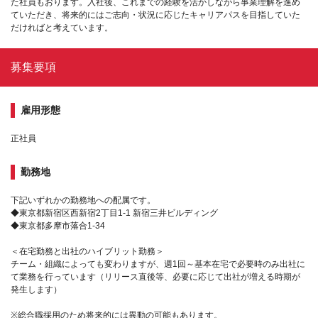
た社員もおります。入社後、これまでの経験を活かしながら事業理解を進め
ていただき、将来的にはご志向・状況に応じたキャリアパスを目指していた
だければと考えています。
募集要項
雇用形態
正社員
勤務地
下記いずれかの勤務地への配属です。
◆東京都新宿区西新宿2丁目1-1 新宿三井ビルディング
◆東京都多摩市落合1-34
＜在宅勤務と出社のハイブリット勤務＞
チーム・組織によっても変わりますが、週1回～基本在宅で必要時のみ出社に
て業務を行っています（リリース直後等、必要に応じて出社が増える時期が
発生します）
※総合職採用のため将来的には異動の可能もあります。