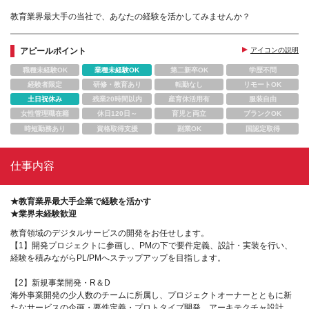
教育業界最大手の当社で、あなたの経験を活かしてみませんか？
アピールポイント
アイコンの説明
職種未経験OK
業種未経験OK
第二新卒OK
学歴不問
経験者限定
研修・教育あり
転勤なし
リモートOK
土日祝休み
残業20時間以内
産育休活用有
服装自由
女性管理職在籍
休日120日～
育児と両立
ブランクOK
時短勤務あり
資格取得支援
副業OK
国認定取得
仕事内容
★教育業界最大手企業で経験を活かす
★業界未経験歓迎
教育領域のデジタルサービスの開発をお任せします。
【1】開発プロジェクトに参画し、PMの下で要件定義、設計・実装を行い、
経験を積みながらPL/PMへステップアップを目指します。
【2】新規事業開発・R＆D
海外事業開発の少人数のチームに所属し、プロジェクトオーナーとともに新
たなサービスの企画・要件定義・プロトタイプ開発、アーキテクチャ設計