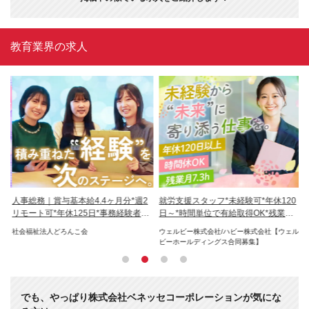
教育業界の求人
ッ
人事総務｜賞与基本給4.4ヶ月分*週2
就労支援スタッフ*未経験可*年休120
通
代
リモート可*年休125日*事務経験者優
日～*時間単位で有給取得OK*残業ほ
O
遇
ぼ無
社会福祉法人どろんこ会
ウェルビー株式会社/ハビー株式会社【ウェル
学
ビーホールディングス合同募集】
校
でも、やっぱり株式会社ベネッセコーポレーションが気にな