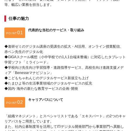
等、幅広い業務を担当します。
仕事の魅力
代表的な当社のサービス・取り組み
POINT
◆進研ゼミのデジタル講座の受講生の拡大・AI活用、オンライン授業配信、
赤ペン先生のデジタル化
◆GIGAスクール構想（小中学校での1人1台端末整備）に対応したタブレット
学習ソフト「ミライシード」
◆学校向け先生向け学習指導・進路指導サービス、高校生向け進路支援メデ
ィア「Benesseマナビジョン」
◆こどもちゃれんじのデジタルサービス新規立ち上げ
◆たまひよ等の生活事業領域のデジタルサービスの拡充
◆国内･海外の新たな教育サービスの企画･開発
キャリアパスについて
POINT
「組織マネジメント」とスペシャリストである「エキスパート」の2つのキャ
リアパスをご用意しています。
また、社内公募制度等を活用してIT/デジタル開発部門から事業部門へ異動し