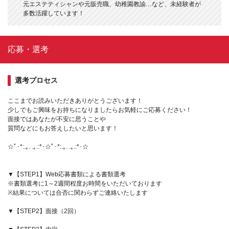
元エステティシャンや元販売職、幼稚園教諭…など、未経験者が
多数活躍しています！
応募・選考
選考プロセス
ここまでお読みいただきありがとうございます！
少しでもご興味をお持ちになりましたらお気軽にご応募ください！
面接ではあなたが不安に思うことや
質問などにもお答えしたいと思います！
☆ﾟ･*:.｡. .｡.:*･☆ﾟ･*:.｡. .｡.:*･☆
▼【STEP1】Web応募書類による書類選考
※書類選考に1～2週間程度お時間をいただいております
※結果については合否に関わらずご連絡いたします
▼【STEP2】面接（2回）