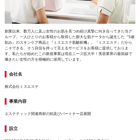
創業以来、数万人に及ぶ女性のお肌を見つめ続け真摯に向き合ってきた当グ
ループ。一人ひとりのお客様から取得した膨大な肌データから誕生した『5歳
刻み』のスキンケア商品と『ミスエステ肌解析機』。「ミスエステ」だから
こそできる、そう自信を持って言えるサービスをお客様に提供しておりま
す。私たちが始めたこの新規事業は現在ニーズ拡大中！美容業界の最前線で
働きたい女性の方を積極的に採用しています。
会社名
株式会社ミスエステ
事業内容
エステティック関連商材の卸及びパートナー店展開
設立