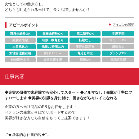
女性としての働き方も、
どちらも叶えられる当社で、長く活躍しませんか？
アピールポイント
アイコンの説明
職種未経験OK
業種未経験OK
第二新卒OK
学歴不問
経験者限定
研修・教育あり
転勤なし
リモートOK
土日祝休み
残業20時間以内
産育休活用有
服装自由
女性管理職在籍
休日120日～
育児と両立
ブランクOK
時短勤務あり
資格取得支援
副業OK
国認定取得
仕事内容
◆充実の研修で未経験でも安心してスタート ◆ノルマなし！先輩が丁寧にフ
ォローします ◆美容の知識を身に付け、働きながらキレイになれる
企業の方へ当社商品のPRをお任せします！
ベテランの先輩がそばでサポートするので
美容が好きな方なら自信をもってご提案できます！
━━━━━━━━━━━━━
.:*★具体的な仕事内容★*:.