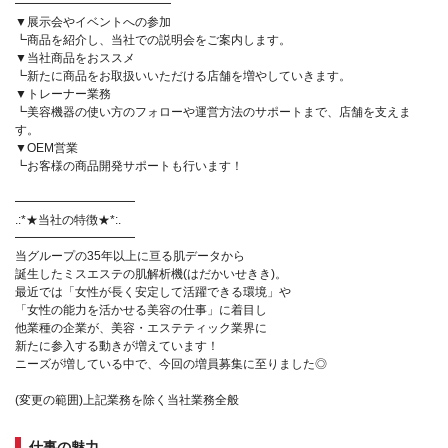
━━━━━━━━━━━━━
▼展示会やイベントへの参加
┗商品を紹介し、当社での説明会をご案内します。
▼当社商品をおススメ
┗新たに商品をお取扱いいただける店舗を増やしていきます。
▼トレーナー業務
┗美容機器の使い方のフォローや運営方法のサポートまで、店舗を支えま
す。
▼OEM営業
┗お客様の商品開発サポートも行います！
━━━━━━━━━━
.:*★当社の特徴★*:.
━━━━━━━━━━
当グループの35年以上に亘る肌データから
誕生したミスエステの肌解析機(はだかいせきき)。
最近では「女性が長く安定して活躍できる環境」や
「女性の能力を活かせる美容の仕事」に着目し
他業種の企業が、美容・エステティック業界に
新たに参入する動きが増えています！
ニーズが増している中で、今回の増員募集に至りました◎
(変更の範囲)上記業務を除く当社業務全般
仕事の魅力