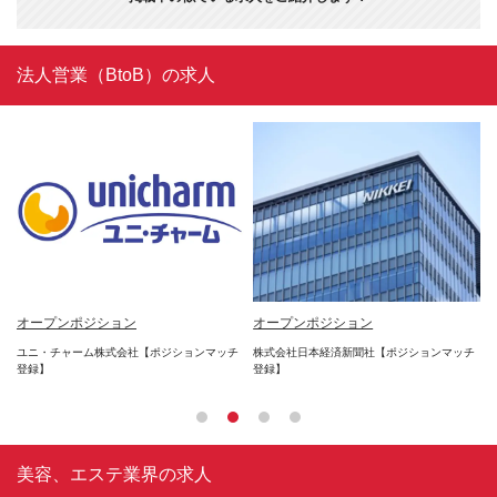
法人営業（BtoB）の求人
*
オープンポジション
オープンポジション
オ
年2
ユニ・チャーム株式会社【ポジションマッチ
株式会社日本経済新聞社【ポジションマッチ
楽
登録】
登録】
登
美容、エステ業界の求人