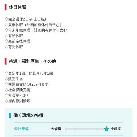
休日休暇
◇完全週休2日制(土日祝)
◇夏季休暇（計画的有休付与含む）
◇年末年始休暇（計画的有休付与含む）
◇有給休暇
◇産前産後休暇
◇育児休暇
待遇・福利厚生・その他
◇査定年1回、他見直し年1回
◇販売手当
◇交通費支給(月2万円まで)
◇社会保険完備
◇社員割引あり
◇屋内原則禁煙
働く環境の特徴