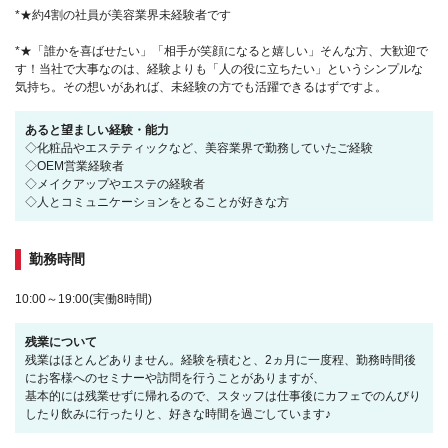
*★約4割の社員が美容業界未経験者です
*★「誰かを喜ばせたい」「相手が笑顔になると嬉しい」そんな方、大歓迎で
す！当社で大事なのは、経験よりも「人の役に立ちたい」というシンプルな
気持ち。その想いがあれば、未経験の方でも活躍できるはずですよ。
あると望ましい経験・能力
◇化粧品やエステティックなど、美容業界で勤務していたご経験
◇OEM営業経験者
◇メイクアップやエステの経験者
◇人とコミュニケーションをとることが好きな方
勤務時間
10:00～19:00(実働8時間)
残業について
残業はほとんどありません。経験を積むと、2ヵ月に一度程、勤務時間後
にお客様へのセミナーや訪問を行うことがありますが、
基本的には残業せずに帰れるので、スタッフは仕事後にカフェでのんびり
したり飲みに行ったりと、好きな時間を過ごしています♪