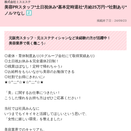
株式会社ミスエステ
美容PRスタッフ*土日祝休み*基本定時退社*月給25万円~*社割あり*
ノルマなし
掲載終了日：24/09/23
元販売スタッフ・元エステティシャンなど未経験の方が活躍中！
美容業界で長く働こう♪
◎産休・育休制度あり(※グループ会社にて取得実績あり)
◎土日祝お休み＆完全週休2日制！
◎残業ほぼなし！定時で帰れちゃう♪
◎お給料をもらいながら美容のお勉強できる
◎社割でお得にきれいに♪
★☆*:;;;:*☆★☆*:;;;:*☆★
「美」に関するお仕事につきたい！
こうした憧れをお持ち方はぜひご応募ください！
当社では社員みんなに
いつまでもイキイキと活躍してほしいという思いで、
「女性に嬉しい環境」を整えました♪
美容業界でのキャリアも、