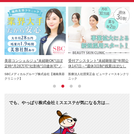
円
美容コンシェルジュ*未経験OK*ほぼ
受付アシスタント*未経験歓迎*年間公
受
日
定時*月28万可*社割有*10連休可*ノル
休147日～*週休3日制*残業ほぼなし
多
マ無
O／
SBCメディカルグループ株式会社【湘南美容
医療法人社団実正会 ビューティースキンクリ
株式
クリニック】
ニック
でも、やっぱり株式会社ミスエステが気になる方は…