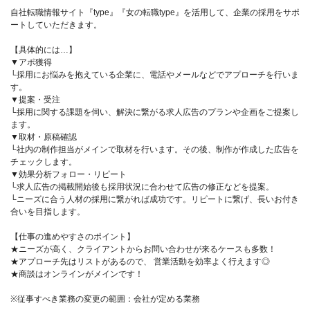
自社転職情報サイト『type』『女の転職type』を活用して、企業の採用をサポ
ートしていただきます。
【具体的には…】
▼アポ獲得
└採用にお悩みを抱えている企業に、電話やメールなどでアプローチを行いま
す。
▼提案・受注
└採用に関する課題を伺い、解決に繋がる求人広告のプランや企画をご提案し
ます。
▼取材・原稿確認
└社内の制作担当がメインで取材を行います。その後、制作が作成した広告を
チェックします。
▼効果分析フォロー・リピート
└求人広告の掲載開始後も採用状況に合わせて広告の修正などを提案。
└ニーズに合う人材の採用に繋がれば成功です。リピートに繋げ、長いお付き
合いを目指します。
【仕事の進めやすさのポイント】
★ニーズが高く、クライアントからお問い合わせが来るケースも多数！
★アプローチ先はリストがあるので、 営業活動を効率よく行えます◎
★商談はオンラインがメインです！
※従事すべき業務の変更の範囲：会社が定める業務