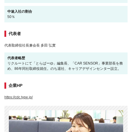
中途入社の割合
50％
代表者
代表取締役社長兼会長 多田 弘實
代表者略歴
リクルートにて「とらばーゆ」編集長、「CAR SENSOR」事業部長を務
め、86年同社取締役就任。のち退社、キャリアデザインセンター設立。
企業HP
https://cdc.type.jp/