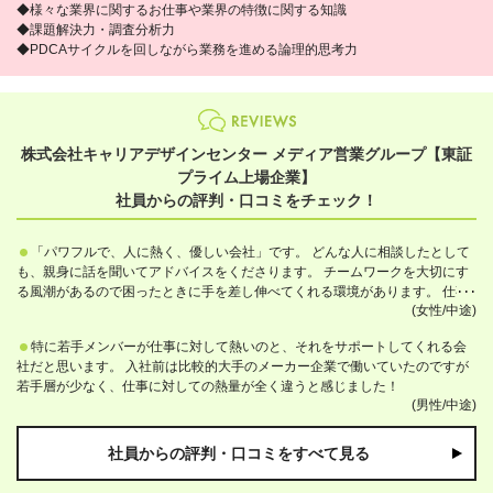
◆様々な業界に関するお仕事や業界の特徴に関する知識
◆課題解決力・調査分析力
◆PDCAサイクルを回しながら業務を進める論理的思考力
株式会社キャリアデザインセンター メディア営業グループ【東証
プライム上場企業】
社員からの評判・口コミをチェック！
「パワフルで、人に熱く、優しい会社」です。 どんな人に相談したとして
も、親身に話を聞いてアドバイスをくださります。 チームワークを大切にす
る風潮があるので困ったときに手を差し伸べてくれる環境があります。 仕事
(女性/中途)
熱心な人が多く、個性が豊かなので、良い刺激をもらえる環境だと思いま
す。
特に若手メンバーが仕事に対して熱いのと、それをサポートしてくれる会
社だと思います。 入社前は比較的大手のメーカー企業で働いていたのですが
若手層が少なく、仕事に対しての熱量が全く違うと感じました！
(男性/中途)
社員からの評判・口コミをすべて見る