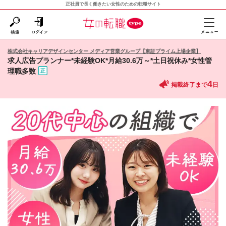
正社員で長く働きたい女性のための転職サイト
株式会社キャリアデザインセンター メディア営業グループ【東証プライム上場企業】
求人広告プランナー*未経験OK*月給30.6万～*土日祝休み*女性管
理職多数
4
掲載終了まで
日