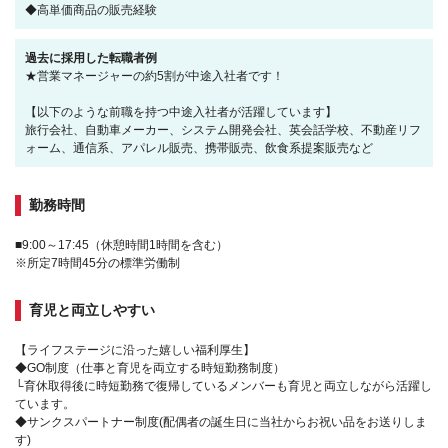
◆高単価商品の販売経験
過去に採用した転職者例
★営業マネージャーの約5割が中途入社者です！
【以下のような前職を持つ中途入社者が活躍しています】
旅行会社、自動車メーカー、システム開発会社、英会話学校、不動産リフ
ォーム、通信系、アパレル販売、携帯販売、飲食系提案販売など
勤務時間
■9:00～17:45（休憩時間1時間を含む）
※所定7時間45分の標準労働制
育児と両立しやすい
【ライフステージに沿った嬉しい福利厚生】
◆GO制度（仕事と育児を両立する時短勤務制度）
└育休取得後に時短勤務で復帰しているメンバーも育児と両立しながら活躍し
ています。
◆サンクスパートナー制度(配偶者の誕生日に当社からお祝い品をお送りしま
す)