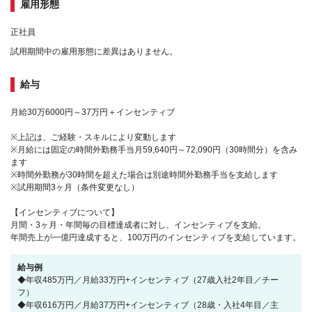
雇用形態
正社員
試用期間中の雇用形態に差異はありません。
給与
月給30万6000円～37万円＋インセンティブ
※上記は、ご経験・スキルにより変動します
※月給には固定の時間外勤務手当月59,640円～72,090円（30時間分）を含み
ます
※時間外勤務が30時間を超えた場合は別途時間外勤務手当を支給します
※試用期間3ヶ月（条件変更なし）
【インセンティブについて】
月間・3ヶ月・年間毎の目標達成者に対し、インセンティブを支給。
年間売上が一億円達成すると、100万円のインセンティブを支給しています。
給与例
◆年収485万円／月給33万円+インセンティブ（27歳入社2年目／チー
フ）
◆年収616万円／月給37万円+インセンティブ（28歳・入社4年目／主