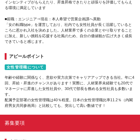
インセンティブがもらえたり、昇進昇格できたりと頑張りを評価してもらえ
る環境に満足しています
■前職：エンジニア⇒現在：本人希望で営業企画課へ異動
「女の転職type」を運営しており、社内でも女性社員が長く活躍していると
ころに惹かれ入社を決めました。人材業界で多くの企業とやり取りすること
に加え、新しい挑戦を応援する社風のため、自分の価値観が広げ大きく成長
できていると感じます。
アピールポイント
女性管理職について
年齢や経験に関係なく、意欲や実力次第でキャリアアップできる当社。年に4
回、昇給・昇進のチャンスがあります！実際に、人材業界未経験でも20代で
マネージャに昇進した女性社員や、30代で部長を務める女性社員も多数いま
す。
配属予定部署の女性管理職は40％程度。日本の女性管理職比率11.2％（内閣
府男女共同参画局）と比較しても、突出して高い数値です！
募集要項