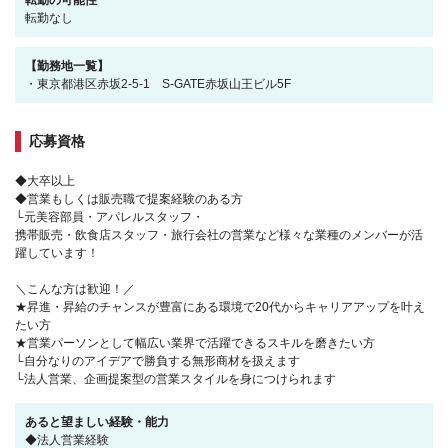
転勤の可能性
転勤なし
【勤務地一覧】
・東京都港区赤坂2-5-1 S-GATE赤坂山王ビル5F
応募資格
◆大卒以上
◆営業もしくは販売職で提案経験のある方
└元美容部員・アパレルスタッフ・
携帯販売・飲食店スタッフ・旅行会社の営業など様々な業種のメンバーが活
躍しています！
＼こんな方は歓迎！／
★昇進・昇給のチャンスが豊富にある環境で20代からキャリアアップを叶え
たい方
★営業パーソンとして幅広い業界で活躍できるスキルを磨きたい方
└自分なりのアイデアで勝負する無形商材を扱えます
└法人営業、企画提案型の営業スタイルを身につけられます
あると望ましい経験・能力
◆法人営業経験