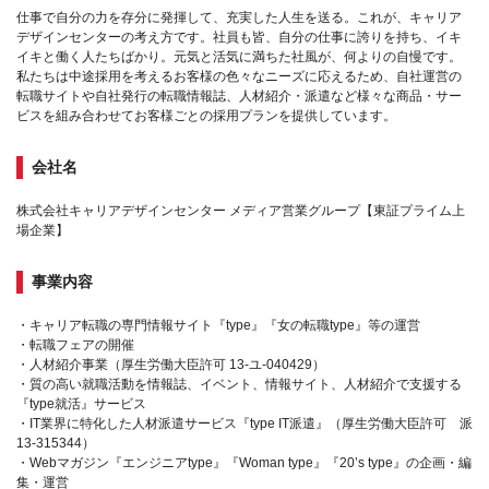
仕事で自分の力を存分に発揮して、充実した人生を送る。これが、キャリア
デザインセンターの考え方です。社員も皆、自分の仕事に誇りを持ち、イキ
イキと働く人たちばかり。元気と活気に満ちた社風が、何よりの自慢です。
私たちは中途採用を考えるお客様の色々なニーズに応えるため、自社運営の
転職サイトや自社発行の転職情報誌、人材紹介・派遣など様々な商品・サー
ビスを組み合わせてお客様ごとの採用プランを提供しています。
会社名
株式会社キャリアデザインセンター メディア営業グループ【東証プライム上
場企業】
事業内容
・キャリア転職の専門情報サイト『type』『女の転職type』等の運営
・転職フェアの開催
・人材紹介事業（厚生労働大臣許可 13-ユ-040429）
・質の高い就職活動を情報誌、イベント、情報サイト、人材紹介で支援する
『type就活』サービス
・IT業界に特化した人材派遣サービス『type IT派遣』（厚生労働大臣許可 派
13-315344）
・Webマガジン『エンジニアtype』『Woman type』『20’s type』の企画・編
集・運営