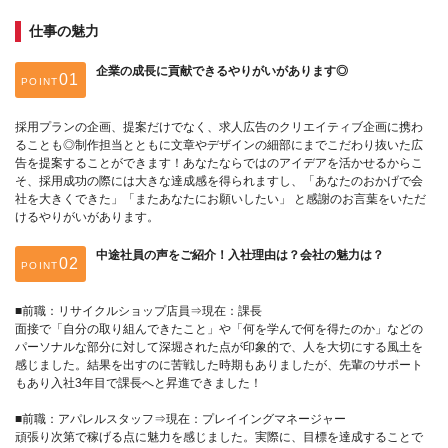
仕事の魅力
企業の成長に貢献できるやりがいがあります◎
POINT
採用プランの企画、提案だけでなく、求人広告のクリエイティブ企画に携わ
ることも◎制作担当とともに文章やデザインの細部にまでこだわり抜いた広
告を提案することができます！あなたならではのアイデアを活かせるからこ
そ、採用成功の際には大きな達成感を得られますし、「あなたのおかげで会
社を大きくできた」「またあなたにお願いしたい」 と感謝のお言葉をいただ
けるやりがいがあります。
中途社員の声をご紹介！入社理由は？会社の魅力は？
POINT
■前職：リサイクルショップ店員⇒現在：課長
面接で「自分の取り組んできたこと」や「何を学んで何を得たのか」などの
パーソナルな部分に対して深堀された点が印象的で、人を大切にする風土を
感じました。結果を出すのに苦戦した時期もありましたが、先輩のサポート
もあり入社3年目で課長へと昇進できました！
■前職：アパレルスタッフ⇒現在：プレイイングマネージャー
頑張り次第で稼げる点に魅力を感じました。実際に、目標を達成することで