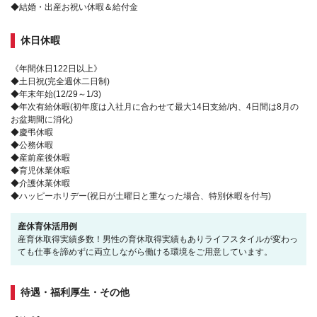
◆結婚・出産お祝い休暇＆給付金
休日休暇
《年間休日122日以上》
◆土日祝(完全週休二日制)
◆年末年始(12/29～1/3)
◆年次有給休暇(初年度は入社月に合わせて最大14日支給/内、4日間は8月の
お盆期間に消化)
◆慶弔休暇
◆公務休暇
◆産前産後休暇
◆育児休業休暇
◆介護休業休暇
◆ハッピーホリデー(祝日が土曜日と重なった場合、特別休暇を付与)
産休育休活用例
産育休取得実績多数！男性の育休取得実績もありライフスタイルが変わっ
ても仕事を諦めずに両立しながら働ける環境をご用意しています。
待遇・福利厚生・その他