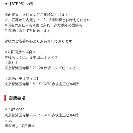
▼【STEP5】内定
※面接日、入社日などご相談に応じます
※ご応募から内定まで、2～3週間程とお考えください
※現在のお仕事も考慮に入れ、夕方以降の面接も、
ご希望に応じて対応致します
皆様のご応募を心よりお待ちしております
※対面面接の場合※
本社もしくは、赤坂山王オフィス
【本社】
東京都港区赤坂3-21−20 赤坂ロングビーチビル
【赤坂山王オフィス】
東京都港区赤坂2-5-1 S-GATE赤坂山王ビル6階
面接会場
〒 107-0052
東京都港区赤坂2-5-1 S-GATE赤坂山王ビル6階
[map]
担当者 ／ 採用担当