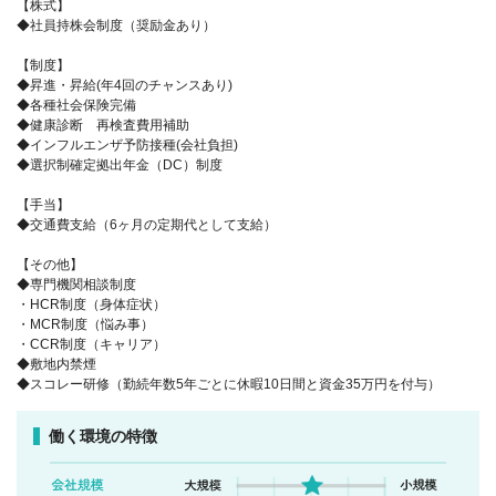
【株式】
◆社員持株会制度（奨励金あり）
【制度】
◆昇進・昇給(年4回のチャンスあり)
◆各種社会保険完備
◆健康診断 再検査費用補助
◆インフルエンザ予防接種(会社負担)
◆選択制確定拠出年金（DC）制度
【手当】
◆交通費支給（6ヶ月の定期代として支給）
【その他】
◆専門機関相談制度
・HCR制度（身体症状）
・MCR制度（悩み事）
・CCR制度（キャリア）
◆敷地内禁煙
◆スコレー研修（勤続年数5年ごとに休暇10日間と資金35万円を付与）
働く環境の特徴