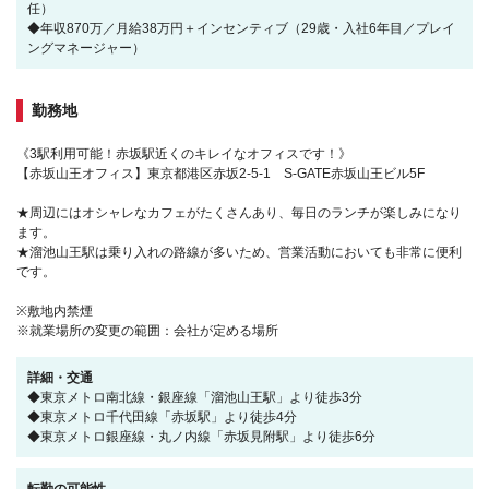
任）
◆年収870万／月給38万円＋インセンティブ（29歳・入社6年目／プレイ
ングマネージャー）
勤務地
《3駅利用可能！赤坂駅近くのキレイなオフィスです！》
【赤坂山王オフィス】東京都港区赤坂2-5-1 S-GATE赤坂山王ビル5F
★周辺にはオシャレなカフェがたくさんあり、毎日のランチが楽しみになり
ます。
★溜池山王駅は乗り入れの路線が多いため、営業活動においても非常に便利
です。
※敷地内禁煙
※就業場所の変更の範囲：会社が定める場所
詳細・交通
◆東京メトロ南北線・銀座線「溜池山王駅」より徒歩3分
◆東京メトロ千代田線「赤坂駅」より徒歩4分
◆東京メトロ銀座線・丸ノ内線「赤坂見附駅」より徒歩6分