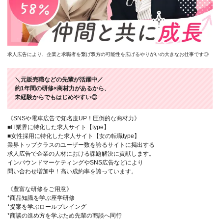
求人広告により、企業と求職者を繋げ双方の可能性を広げるやりがいの大きなお仕事です◎
＼元販売職などの先輩が活躍中／
約1年間の研修×商材力があるから、
未経験からでもはじめやすい◎
《SNSや電車広告で知名度UP！圧倒的な商材力》
■IT業界に特化した求人サイト【type】
■女性採用に特化した求人サイト【女の転職type】
業界トップクラスのユーザー数を誇るサイトに掲出する
求人広告で企業の人材における課題解決に貢献します。
インバウンドマーケティングやSNS広告などにより
問い合わせ増加中！高い成約率を誇っています。
《豊富な研修をご用意》
*商品知識を学ぶ座学研修
*提案を学ぶロールプレイング
*商談の進め方を学ぶため先輩の商談へ同行