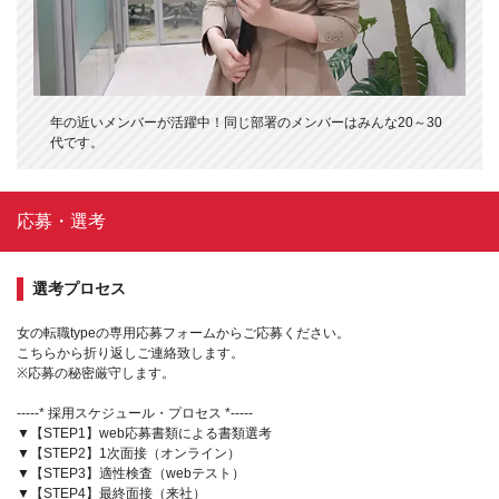
年の近いメンバーが活躍中！同じ部署のメンバーはみんな20～30
代です。
応募・選考
選考プロセス
女の転職typeの専用応募フォームからご応募ください。
こちらから折り返しご連絡致します。
※応募の秘密厳守します。
-----* 採用スケジュール・プロセス *-----
▼【STEP1】web応募書類による書類選考
▼【STEP2】1次面接（オンライン）
▼【STEP3】適性検査（webテスト）
▼【STEP4】最終面接（来社）