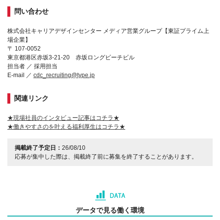
問い合わせ
株式会社キャリアデザインセンター メディア営業グループ【東証プライム上
場企業】
〒 107-0052
東京都港区赤坂3-21-20 赤坂ロングビーチビル
担当者 ／ 採用担当
E-mail ／
cdc_recruiting@type.jp
関連リンク
★現場社員のインタビュー記事はコチラ★
★働きやすさのを叶える福利厚生はコチラ★
掲載終了予定日：
26/08/10
応募が集中した際は、掲載終了前に募集を終了することがあります。
データで見る働く環境