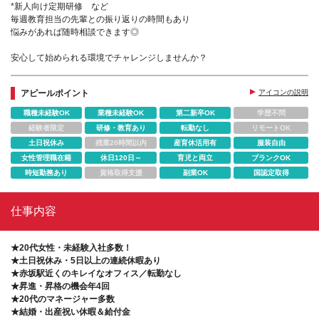
*新人向け定期研修 など
毎週教育担当の先輩との振り返りの時間もあり
悩みがあれば随時相談できます◎
安心して始められる環境でチャレンジしませんか？
アピールポイント
アイコンの説明
職種未経験OK
業種未経験OK
第二新卒OK
学歴不問
経験者限定
研修・教育あり
転勤なし
リモートOK
土日祝休み
残業20時間以内
産育休活用有
服装自由
女性管理職在籍
休日120日～
育児と両立
ブランクOK
時短勤務あり
資格取得支援
副業OK
国認定取得
仕事内容
★20代女性・未経験入社多数！
★土日祝休み・5日以上の連続休暇あり
★赤坂駅近くのキレイなオフィス／転勤なし
★昇進・昇格の機会年4回
★20代のマネージャー多数
★結婚・出産祝い休暇＆給付金