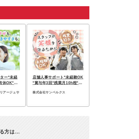
ター*未経
店舗人事サポート*未経験OK
有休OK*7
*賞与年3回*残業月10h程*マ
割
イカー通勤OK/22
マリアージュサ
株式会社サンベルクス
なる方は…