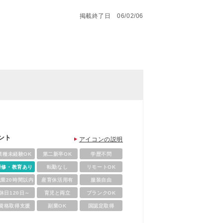
掲載終了日 06/02/06
ント
アイコンの説明
業種未経験OK
第二新卒OK
学歴不問
研修・教育あり
転勤なし
リモートOK
残業20時間以内
産育休活用有
服装自由
休日120日～
育児と両立
ブランクOK
資格取得支援
副業OK
国認定取得