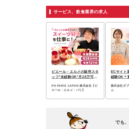
サービス、飲食業界の求人
ピエール・エルメの販売スタ
ECサイト
ッフ*未経験OK*月28万可*
経験OK＊
賞与2回*年休121日
ぼし･くる
PH PARIS JAPON 株式会社【ピ
株式会社ダ
エール・エルメ・パリ】
ム
でも、