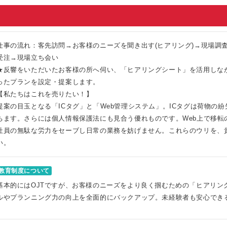
仕事の流れ：客先訪問→お客様のニーズを聞き出す(ヒアリング)→現場調
受注→現場立ち会い
★反響をいただいたお客様の所へ伺い、「ヒアリングシート」を活用しな
ったプランを設定・提案します。
【私たちはこれを売りたい！】
提案の目玉となる「ICタグ」と「Web管理システム」。ICタグは荷物の
ちます。さらには個人情報保護法にも見合う優れものです。Web上で移転
社員の無駄な労力をセーブし日常の業務を妨げません。これらのウリを、
い。
教育制度について
基本的にはOJTですが、お客様のニーズをより良く掴むための「ヒアリン
ルやプランニング力の向上を全面的にバックアップ。未経験者も安心でき