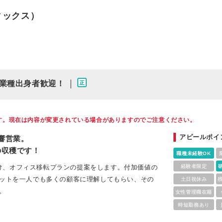
フィックス）
｜
業種出身者歓迎！
す。現在は内容が変更されている場合がありますのでご注意ください。
アピールポイ
響営業。
の収穫です！
職種未経験OK
け、オフィス移転プランの提案をします。付加価値の
経験者限定
リットを一人でも多くの顧客に理解してもらい、その
土日祝休み
。
女性管理職在籍
時短勤務あり