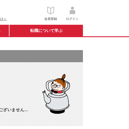
向け＞
会員登録
ログイン
る
転職について学ぶ
訳ございません…