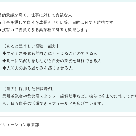
目的意識が高く、仕事に対して貪欲な人
★仕事を通して自分を成長させたい等、目的は何でも結構です
★接客力で勝負できる異業種出身者も歓迎します
【あると望ましい経験・能力】
◆マイナス要素も前向きにとらえることのできる人
◆周囲に気配りをしながら自分の業務を遂行できる人
◆人間力のある温かみを感じさせる人
【過去に採用した転職者例】
元引越業者や飲食店スタッフ、歯科助手など。彼らは今までに培ってき
ら、日々自分の活躍できるフィールドを広げています。
ソリューション事業部