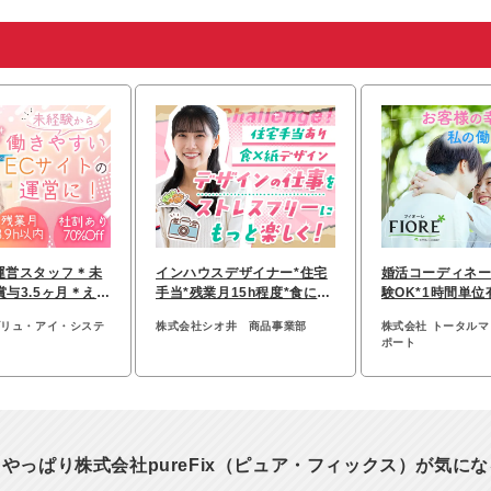
運営スタッフ＊未
インハウスデザイナー*住宅
婚活コーディネー
賞与3.5ヶ月＊える
手当*残業月15h程度*食に関
験OK*1時間単位
みん認定
する紙媒体制作
連休あり*女性8
ブリュ・アイ・システ
株式会社シオ井 商品事業部
株式会社 トータル
ポート
やっぱり株式会社pureFix（ピュア・フィックス）が気に