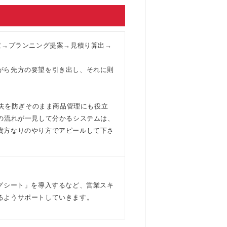
査→プランニング提案→見積り算出→
がら先方の要望を引き出し、それに則
紛失を防ぎそのまま商品管理にも役立
の流れが一見して分かるシステムは、
貴方なりのやり方でアピールして下さ
グシート」を導入するなど、営業スキ
るようサポートしていきます。