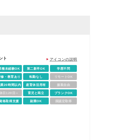
ント
アイコンの説明
業種未経験OK
第二新卒OK
学歴不問
研修・教育あり
転勤なし
リモートOK
残業20時間以内
産育休活用有
服装自由
休日120日～
育児と両立
ブランクOK
資格取得支援
副業OK
国認定取得