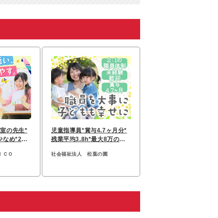
室の先生*
児童指導員*賞与4.7ヶ月分*
なめ*20~
残業平均3.8h*最大8万の家
年2回
賃補助
ＩＣＯ
社会福祉法人 松葉の園