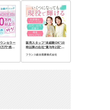
カウンセラー
販売スタッフ*未経験OK*10
0万円*残業
時以降の出社*賞与年2回*入
上可
社2年で490万円も可能
フランス総合医療株式会社