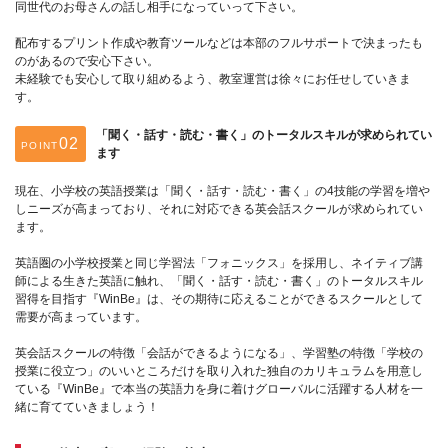
同世代のお母さんの話し相手になっていって下さい。
配布するプリント作成や教育ツールなどは本部のフルサポートで決まったも
のがあるので安心下さい。
未経験でも安心して取り組めるよう、教室運営は徐々にお任せしていきま
す。
「聞く・話す・読む・書く」のトータルスキルが求められてい
POINT
ます
現在、小学校の英語授業は「聞く・話す・読む・書く」の4技能の学習を増や
しニーズが高まっており、それに対応できる英会話スクールが求められてい
ます。
英語圏の小学校授業と同じ学習法「フォニックス」を採用し、ネイティブ講
師による生きた英語に触れ、「聞く・話す・読む・書く」のトータルスキル
習得を目指す『WinBe』は、その期待に応えることができるスクールとして
需要が高まっています。
英会話スクールの特徴「会話ができるようになる」、学習塾の特徴「学校の
授業に役立つ」のいいところだけを取り入れた独自のカリキュラムを用意し
ている『WinBe』で本当の英語力を身に着けグローバルに活躍する人材を一
緒に育てていきましょう！