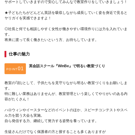
サポートしていきますので安心してみんなで教室作りをしていきましょう！
★子どもたちがどんどん英語を吸収しながら成長していく姿を身近で見ると
ヤリガイを実感できますよ！
◎社長と何でも相談しやすく女性が働きやすい環境作りには力を入れていま
す。
将来に渡って長く働きたいという方、お待ちしています。
仕事の魅力
英会話スクール『WinBe』で明るい教室づくり
POINT
教室の｢顔｣として、子供たちを見守りながら明るい教室づくりをお願いしま
す。
特に難しい業務はありませんが、教室管理という楽しくてやりがいのある内
容がたくさん！
ハロウィンやイースターなどのイベントのほか、スピーチコンテストやスペ
ル力を競う大会も実施。
自ら発信する力、継続して努力する姿勢を養っています。
生徒さんだけでなく保護者の方と接することも多くありますが