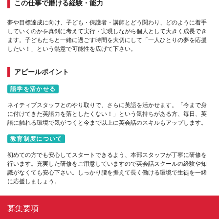
この仕事で磨ける経験・能力
夢や目標達成に向け、子ども・保護者・講師とどう関わり、どのように着手
していくのかを真剣に考えて実行・実現しながら個人として大きく成長でき
ます。子どもたちと一緒に過ごす時間を大切にして「一人ひとりの夢を応援
したい！」という熱意で可能性を広げて下さい。
アピールポイント
語学を活かせる
ネイティブスタッフとのやり取りで、さらに英語を活かせます。「今まで身
に付けてきた英語力を落としたくない！」という気持ちがある方、毎日、英
語に触れる環境で気がつくと今まで以上に英会話のスキルもアップします。
教育制度について
初めての方でも安心してスタートできるよう、本部スタッフが丁寧に研修を
行います。充実した研修をご用意していますので英会話スクールの経験や知
識がなくても安心下さい。しっかり腰を据えて長く働ける環境で生徒を一緒
に応援しましょう。
募集要項