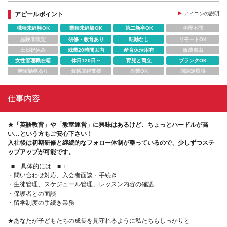
アピールポイント
アイコンの説明
職種未経験OK
業種未経験OK
第二新卒OK
学歴不問
経験者限定
研修・教育あり
転勤なし
リモートOK
土日祝休み
残業20時間以内
産育休活用有
服装自由
女性管理職在籍
休日120日～
育児と両立
ブランクOK
時短勤務あり
資格取得支援
副業OK
国認定取得
仕事内容
★「英語教育」や「教室運営」に興味はあるけど、ちょっとハードルが高
い…という方もご安心下さい！
入社後は初期研修と継続的なフォロー体制が整っているので、少しずつステ
ップアップが可能です。
□■ 具体的には ■□
・問い合わせ対応、入会者面談・手続き
・生徒管理、スケジュール管理、レッスン内容の確認
・保護者との面談
・留学制度の手続き業務
★あなたが子どもたちの成長を見守れるように私たちもしっかりと