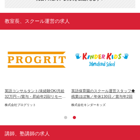
教室長、スクール運営の求人
英語コンサルタント/未経験OK/月給
英語保育園のスクール運営スタッフ◆
ス
32万円～/賞与・昇給年2回/リモート
残業ほぼ無／年休130日／賞与年2回
日
OK
回
株式会社プログリット
株式会社キンダーキッズ
株
イ
講師、塾講師の求人