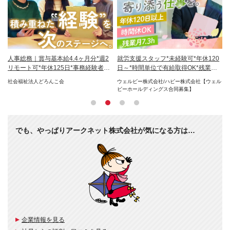
ッ
人事総務｜賞与基本給4.4ヶ月分*週2
就労支援スタッフ*未経験可*年休120
通
代
リモート可*年休125日*事務経験者優
日～*時間単位で有給取得OK*残業ほ
O
遇
ぼ無
社会福祉法人どろんこ会
ウェルビー株式会社/ハビー株式会社【ウェル
学
ビーホールディングス合同募集】
校
でも、やっぱりアークネット株式会社が気になる方は…
企業情報を見る