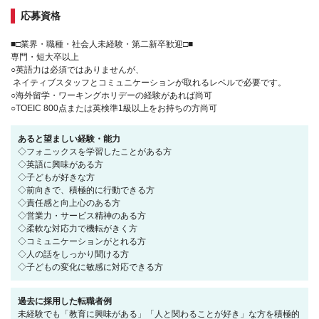
応募資格
■□業界・職種・社会人未経験・第二新卒歓迎□■
専門・短大卒以上
○英語力は必須ではありませんが、
ネイティブスタッフとコミュニケーションが取れるレベルで必要です。
○海外留学・ワーキングホリデーの経験があれば尚可
○TOEIC 800点または英検準1級以上をお持ちの方尚可
あると望ましい経験・能力
◇フォニックスを学習したことがある方
◇英語に興味がある方
◇子どもが好きな方
◇前向きで、積極的に行動できる方
◇責任感と向上心のある方
◇営業力・サービス精神のある方
◇柔軟な対応力で機転がきく方
◇コミュニケーションがとれる方
◇人の話をしっかり聞ける方
◇子どもの変化に敏感に対応できる方
過去に採用した転職者例
未経験でも「教育に興味がある」「人と関わることが好き」な方を積極的