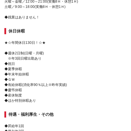
火曜～金曜／12:00～21:00(実働8Ｈ・休憩1Ｈ)
土曜／9:00～18:00(実働8Ｈ・休憩1Ｈ)
◆残業はありません！
休日休暇
★☆年間休日130日！☆★
◆週休2日制(日曜・月曜)
※年3回日曜出勤あり
◆祝日
◆夏季休暇
◆年末年始休暇
◆ＧＷ
◆有給休暇(消化率90％以上※昨年実績)
◆慶弔休暇
◆産休制度
◆ほか特別休暇あり
待遇・福利厚生・その他
◆昇給年1回