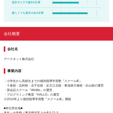
会社概要
会社名
アークネット株式会社
事業内容
・小学生から高校生までの個別指導学習塾『スクールIE』
十条校・志村校・北千住校・足立江北校・東池袋大塚校・白山校の運営
・英会話スクール『WinBe』の運営
・プログラミング教室『HALLO』の運営
※2010年より個別指導学習塾『スクールIE』開校
■本社所在地■
本社・十条校／東京都北区上十条3-21-3