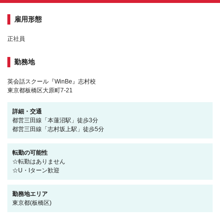
雇用形態
正社員
勤務地
英会話スクール『WinBe』志村校
東京都板橋区大原町7-21
詳細・交通
都営三田線「本蓮沼駅」徒歩3分
都営三田線「志村坂上駅」徒歩5分
転勤の可能性
☆転勤はありません
☆U・Iターン歓迎
勤務地エリア
東京都(板橋区)