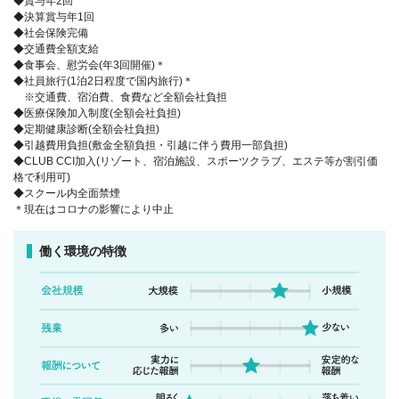
◆賞与年2回
◆決算賞与年1回
◆社会保険完備
◆交通費全額支給
◆食事会、慰労会(年3回開催)＊
◆社員旅行(1泊2日程度で国内旅行)＊
※交通費、宿泊費、食費など全額会社負担
◆医療保険加入制度(全額会社負担)
◆定期健康診断(全額会社負担)
◆引越費用負担(敷金全額負担・引越に伴う費用一部負担)
◆CLUB CCI加入(リゾート、宿泊施設、スポーツクラブ、エステ等が割引価
格で利用可)
◆スクール内全面禁煙
＊現在はコロナの影響により中止
働く環境の特徴