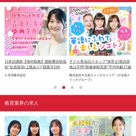
未経
日本語講師【海外勤務】渡航費全額負
子ども英会話スタッフ*保育士/英語資
学
担*住居提供(上限あり)*残業月10h以
格は不問*研修体制充実*平均年齢27歳
日
下
Ｅ共済株式会社
株式会社やる気スイッチキャリア（やる気ス
株
イッチグループ）
教育業界の求人