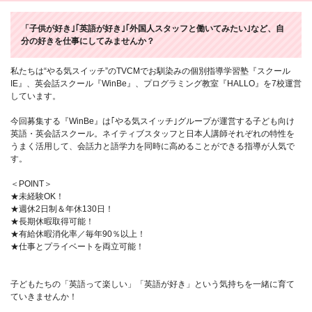
「子供が好き｣｢英語が好き｣｢外国人スタッフと働いてみたい｣など、自
分の好きを仕事にしてみませんか？
私たちは“やる気スイッチ”のTVCMでお馴染みの個別指導学習塾『スクール
IE』、英会話スクール『WinBe』、プログラミング教室『HALLO』を7校運営
しています。
今回募集する『WinBe』は｢やる気スイッチ｣グループが運営する子ども向け
英語・英会話スクール。ネイティブスタッフと日本人講師それぞれの特性を
うまく活用して、会話力と語学力を同時に高めることができる指導が人気で
す。
＜POINT＞
★未経験OK！
★週休2日制＆年休130日！
★長期休暇取得可能！
★有給休暇消化率／毎年90％以上！
★仕事とプライベートを両立可能！
子どもたちの「英語って楽しい」「英語が好き」という気持ちを一緒に育て
ていきませんか！