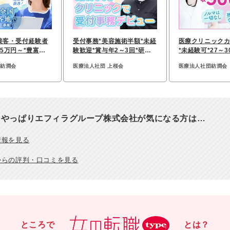
接客・受付経験者
受付事務*美容施術半額*未経
医療クリニック
25万円～*豊富な
験歓迎*賞与年2～3回*研修
*未経験可*27～3
スで年収UP
充実*20代管理職活躍
無*年収500万以
団紡潤会
医療法人社団 上桜会
医療法人社団紡潤会
、やっぱりエフィラグループ株式会社が気になる方は…
情報を見る
からの評判・口コミを見る
ところで
とは？