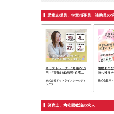
児童支援員、学童指導員、補助員の
キッズトレーナー*月給27万
運動あそび
円～*実働6h勤務可*住宅手
持ち帰りナ
当2万円（全世帯対象）
平日10時
株式会社ドットラインホールディ
株式会社リ
ングス
保育士、幼稚園教諭の求人