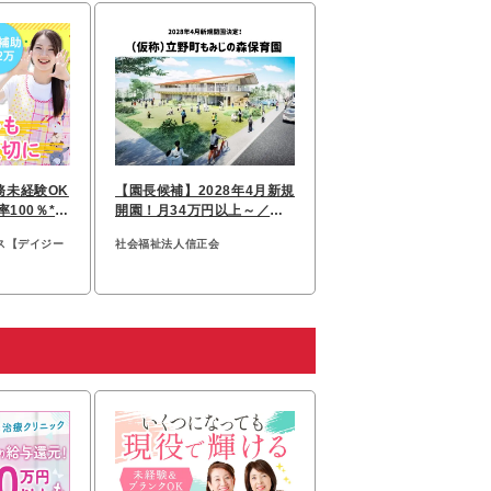
務未経験OK
【園長候補】2028年4月新規
率100％*1
開園！月34万円以上～／賞
り
与5.1ヶ月／年休121日
ス【デイジー
社会福祉法人信正会