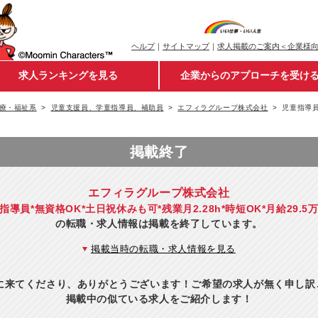
ヘルプ
｜
サイトマップ
｜
求人掲載のご案内＜企業様
求人ランキングを見る
企業からのアプローチを受け
療・福祉系
児童支援員、学童指導員、補助員
エフィラグループ株式会社
児童指導員
掲載終了
エフィラグループ株式会社
指導員*無資格OK*土日祝休みも可*残業月2.28h*時短OK*月給29.5
の転職・求人情報は掲載を終了しています。
掲載当時の転職・求人情報を見る
eに来てくださり、ありがとうございます！ご希望の求人が無く申し
掲載中の似ている求人をご紹介します！