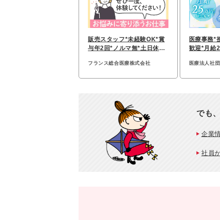
販売スタッフ*未経験OK*賞
医療事務*
与年2回*ノルマ無*土日休み
歓迎*月給
や週休3日OK
キャリアパ
フランス総合医療株式会社
医療法人社
でも
企業
社員