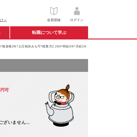
向け＞
会員登録
ログイン
る
転職について学ぶ
*無資格OK*土日祝休みも可*残業月2.28h*時短OK*月給29.
万円可
訳ございません…