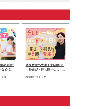
室の先生*
幼児教室の先生｜未経験OK
なめ*20~
｜外遊び・持ち帰りなし｜資
年2回
格不要｜月給30万～
ＩＣＯ
株式会社ジャック