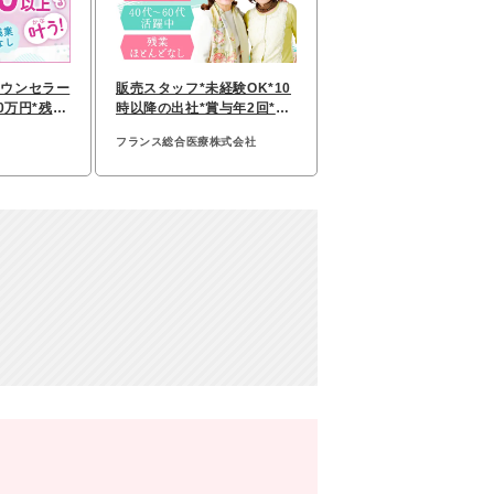
カウンセラー
販売スタッフ*未経験OK*10
0万円*残業
時以降の出社*賞与年2回*入
上可
社2年で490万円も可能
フランス総合医療株式会社