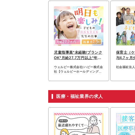
児童指導員*未経験/ブランク
保育士（ケ
OK*月給27.7万円以上*年休
与4.7ヶ月
120日以上*賞与年2回
も1人に職
ウェルビー株式会社/ハビー株式会
社会福祉法
社【ウェルビーホールディングス
合同募集】
医療・福祉業界の求人