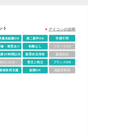
ント
アイコンの説明
業種未経験OK
第二新卒OK
学歴不問
研修・教育あり
転勤なし
リモートOK
残業20時間以内
産育休活用有
服装自由
休日120日～
育児と両立
ブランクOK
資格取得支援
副業OK
国認定取得