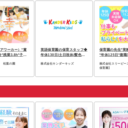
アワーカー）*賞
英語保育園の保育スタッフ◆
保育園の先生*実
分*残業3.8h*子ど
年休130日/土日祝休/髪色・
*年休125日*復職
員2人体制
ネイル自由/未経験OK
0連休取得実績あ
人 松葉の園
株式会社キンダーキッズ
株式会社スリーピー
保育園】