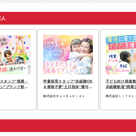
求人
スタッフ*残業・
学童保育スタッフ*未経験OK
子ども向け発達教
シ*ブランク歓迎*
＆資格不要*土日祝休*賞与年
未経験歓迎*残業少
出社
2回*残業少なめ
30代活躍中*賞与
ィ
株式会社ＢｕｎＢｕＫｉｄｓ
株式会社ＬＩＴＡＬ