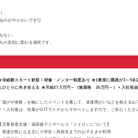
！
るのがやりがいです◎
もない。
ちの笑顔に変わる場所です。
★未経験スタート歓迎！研修・メンター制度あり ★1教室に職員が3～5
人ひとりに向き合える ★月給27.5万円～（無資格 26万円～）＋入社祝金 
「遊びや体験」を軸にしたイベントを通して、発達障がいなどを抱えるお
す！入社後は、先輩がOJTでイチからサポートしますので、ご安心くださ
【児童発達支援・放課後デイサービス『トイロ』について】
・発達が気になる主に小学生～高校生までのお子さまが利用