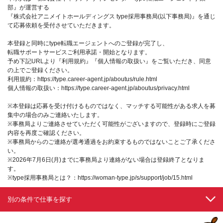
部』が運営する
『株式会社アニメイトホールディングス type採用事務局(以下事務局)』を通じ
て応募依頼を受付させていただきます。
本登録と同時にtype転職エージェントへのご登録が完了し、
転職サポートサービスご利用承諾・開始となります。
予め下記URLより『利用規約』『個人情報の取扱い』をご覧いただき、同意
の上でご登録ください。
利用規約：https://type.career-agent.jp/aboutus/rule.html
個人情報の取扱い：https://type.career-agent.jp/aboutus/privacy.html
※本登録は応募を受け付けるものではなく、マッチする可能性がある求人を募
集中の場合のみご連絡いたします。
※事務局よりご連絡させていただく可能性がございますので、登録時にご登録
内容を再度ご確認ください。
※事務局からのご連絡が選考通過をお約束するものではないことご了承くださ
い。
※2026年7月6日(月)までに事務局より連絡がない場合は登録終了となりま
す。
※type採用事務局とは？：https://woman-type.jp/s/support/job/15.html
別の条件で仕事を探す