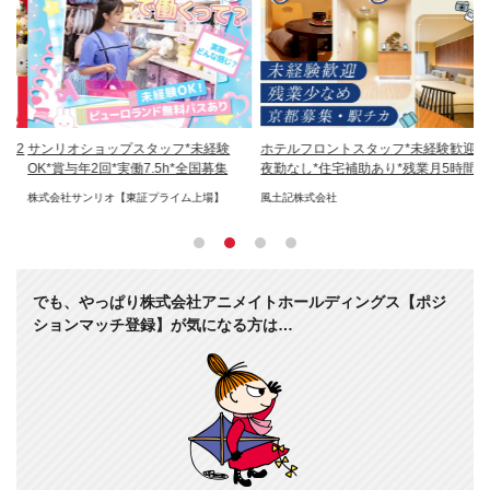
年2
サンリオショップスタッフ*未経験
ホテルフロントスタッフ*未経験歓迎*
【
OK*賞与年2回*実働7.5h*全国募集
夜勤なし*住宅補助あり*残業月5時間
株
F
株式会社サンリオ【東証プライム上場】
風土記株式会社
録
でも、やっぱり株式会社アニメイトホールディングス【ポジ
ションマッチ登録】が気になる方は…