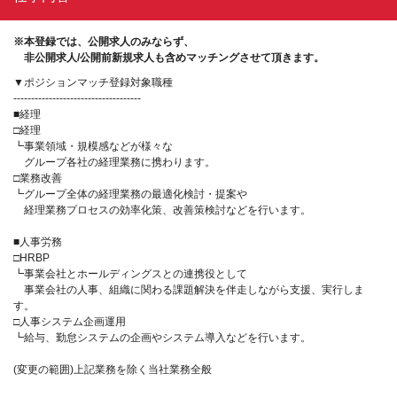
※本登録では、公開求人のみならず、
非公開求人/公開前新規求人も含めマッチングさせて頂きます。
▼ポジションマッチ登録対象職種
------------------------------------
■経理
□経理
┗事業領域・規模感などが様々な
グループ各社の経理業務に携わります。
□業務改善
┗グループ全体の経理業務の最適化検討・提案や
経理業務プロセスの効率化策、改善策検討などを行います。
■人事労務
□HRBP
┗事業会社とホールディングスとの連携役として
事業会社の人事、組織に関わる課題解決を伴走しながら支援、実行しま
す。
□人事システム企画運用
┗給与、勤怠システムの企画やシステム導入などを行います。
(変更の範囲)上記業務を除く当社業務全般