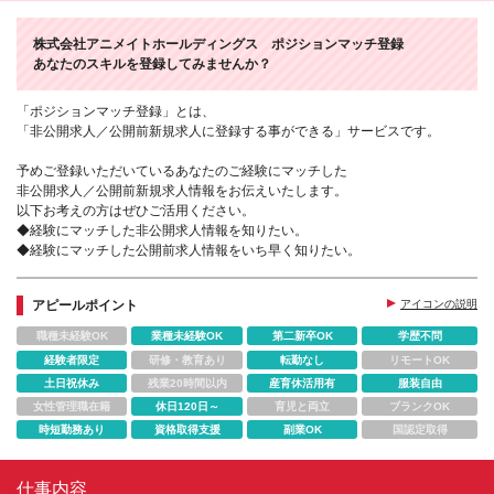
株式会社アニメイトホールディングス ポジションマッチ登録
あなたのスキルを登録してみませんか？
「ポジションマッチ登録」とは、
「非公開求人／公開前新規求人に登録する事ができる」サービスです。
予めご登録いただいているあなたのご経験にマッチした
非公開求人／公開前新規求人情報をお伝えいたします。
以下お考えの方はぜひご活用ください。
◆経験にマッチした非公開求人情報を知りたい。
◆経験にマッチした公開前求人情報をいち早く知りたい。
アピールポイント
アイコンの説明
職種未経験OK
業種未経験OK
第二新卒OK
学歴不問
経験者限定
研修・教育あり
転勤なし
リモートOK
土日祝休み
残業20時間以内
産育休活用有
服装自由
女性管理職在籍
休日120日～
育児と両立
ブランクOK
時短勤務あり
資格取得支援
副業OK
国認定取得
仕事内容