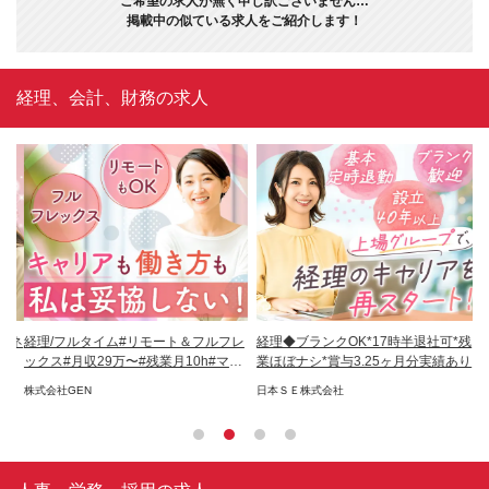
ご希望の求人が無く申し訳ございません…
掲載中の似ている求人をご紹介します！
経理、会計、財務の求人
・ネ
経理/フルタイム#リモート＆フルフレ
経理◆ブランクOK*17時半退社可*残
経
ックス#月収29万〜#残業月10h#ママ
業ほぼナシ*賞与3.25ヶ月分実績あり
時
8割
株式会社GEN
日本ＳＥ株式会社
エ
ド