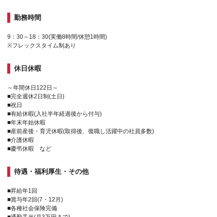
勤務時間
9：30～18：30(実働8時間/休憩1時間)
※フレックスタイム制あり
休日休暇
～年間休日122日～
■完全週休2日制(土日)
■祝日
■有給休暇(入社半年経過後から付与)
■年末年始休暇
■産前産後・育児休暇(取得後、復職し活躍中の社員多数)
■介護休暇
■慶弔休暇 など
待遇・福利厚生・その他
■昇給年1回
■賞与年2回(7・12月)
■各種社会保険完備