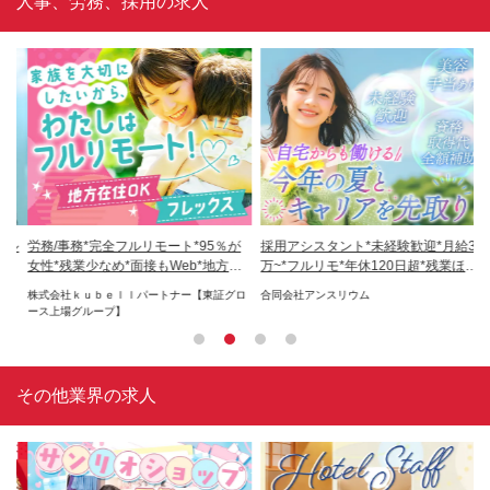
人事、労務、採用の求人
ル
労務/事務*完全フルリモート*95％が
採用アシスタント*未経験歓迎*月給30
採
女性*残業少なめ*面接もWeb*地方在
万~*フルリモ*年休120日超*残業ほぼ
ス
住OK
無
O
株式会社ｋｕｂｅｌｌパートナー【東証グロ
合同会社アンスリウム
株式
ース上場グループ】
その他業界の求人