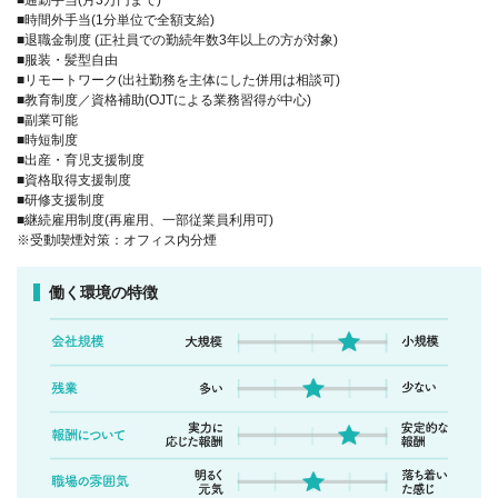
■通勤手当(月3万円まで)
■時間外手当(1分単位で全額支給)
■退職金制度 (正社員での勤続年数3年以上の方が対象)
■服装・髪型自由
■リモートワーク(出社勤務を主体にした併用は相談可)
■教育制度／資格補助(OJTによる業務習得が中心)
■副業可能
■時短制度
■出産・育児支援制度
■資格取得支援制度
■研修支援制度
■継続雇用制度(再雇用、一部従業員利用可)
※受動喫煙対策：オフィス内分煙
働く環境の特徴