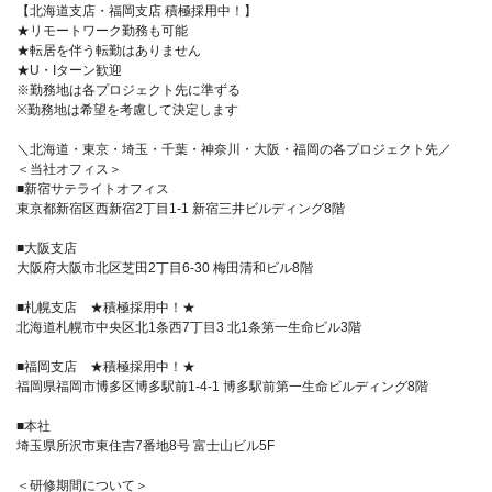
【北海道支店・福岡支店 積極採用中！】
★リモートワーク勤務も可能
★転居を伴う転勤はありません
★U・Iターン歓迎
※勤務地は各プロジェクト先に準ずる
※勤務地は希望を考慮して決定します
＼北海道・東京・埼玉・千葉・神奈川・大阪・福岡の各プロジェクト先／
＜当社オフィス＞
■新宿サテライトオフィス
東京都新宿区西新宿2丁目1-1 新宿三井ビルディング8階
■大阪支店
大阪府大阪市北区芝田2丁目6-30 梅田清和ビル8階
■札幌支店 ★積極採用中！★
北海道札幌市中央区北1条西7丁目3 北1条第一生命ビル3階
■福岡支店 ★積極採用中！★
福岡県福岡市博多区博多駅前1-4-1 博多駅前第一生命ビルディング8階
■本社
埼玉県所沢市東住吉7番地8号 富士山ビル5F
＜研修期間について＞