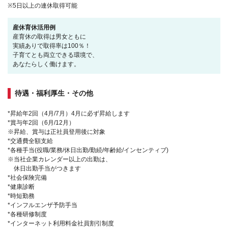
※5日以上の連休取得可能
産休育休活用例
産育休の取得は男女ともに
実績ありで取得率は100％！
子育てとも両立できる環境で、
あなたらしく働けます。
待遇・福利厚生・その他
*昇給年2回（4月/7月）4月に必ず昇給します
*賞与年2回（6月/12月）
※昇給、賞与は正社員登用後に対象
*交通費全額支給
*各種手当(役職/業務/休日出勤/勤続/年齢給/インセンティブ)
※当社企業カレンダー以上の出勤は、
休日出勤手当がつきます
*社会保険完備
*健康診断
*時短勤務
*インフルエンザ予防手当
*各種研修制度
*インターネット利用料金社員割引制度