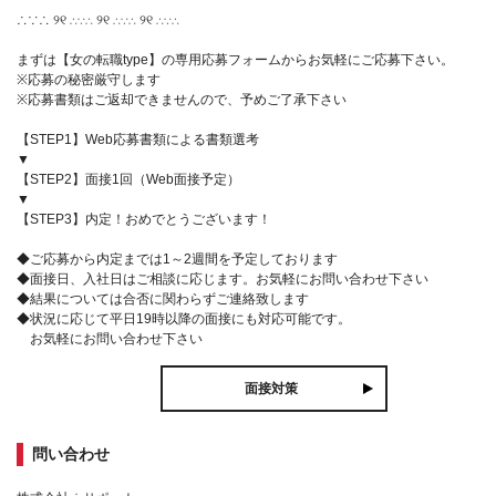
∴∵∴ ୨୧ ∴∵∴ ୨୧ ∴∵∴ ୨୧ ∴∵∴
まずは【女の転職type】の専用応募フォームからお気軽にご応募下さい。
※応募の秘密厳守します
※応募書類はご返却できませんので、予めご了承下さい
【STEP1】Web応募書類による書類選考
▼
【STEP2】面接1回（Web面接予定）
▼
【STEP3】内定！おめでとうございます！
◆ご応募から内定までは1～2週間を予定しております
◆面接日、入社日はご相談に応じます。お気軽にお問い合わせ下さい
◆結果については合否に関わらずご連絡致します
◆状況に応じて平日19時以降の面接にも対応可能です。
お気軽にお問い合わせ下さい
面接対策
問い合わせ