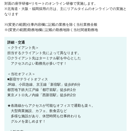
対面の座学研修×リモートのオンライン研修で実施します。
※北海道・大阪・福岡採用の方は、主にリアルタイムのオンラインでの実施と
なります
※(変更の範囲)仕事内容欄に記載の業務を除く当社業務全般
※(変更の範囲)勤務地欄に記載の勤務地除く当社関連勤務地
詳細・交通
＜クライアント先＞
担当するクライアント先によって異なります。
◎クライアント先はターミナル駅を中心とした
アクセスのよい勤務先が多いです！
＜当社オフィス＞
■新宿サテライトオフィス
JR線、小田急線、京王線「新宿駅」徒歩約6分
都営地下鉄大江戸線「都庁前駅」徒歩約1分
東京メトロ丸ノ内線「西新宿駅」徒歩約2分
★各路線からアクセスが可能なオフィスで通勤も楽々。
大型商業施設、カフェ、飲食店など
多様な施設があり、休憩時間も仕事終わりも
グルメを楽しめます！