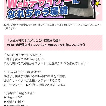
20代～30代が活躍中＆女性管理職多数！手に職を付けて新しいキャリアを歩みたい方にぴっ
たりです◎
＊お金も時間もムダにしない転職を応援＊
98％が未経験入社！コスパよくWEBスキルを身につけよう◎
「WEBデザイナーになりたい」
「将来も役立つスキルがほしい」
そんな想いで未経験からスタートした先輩が98％を占めています！
＊コスパよく"手に職"が叶う＊
基礎から実践まで学べる約1年間の研修をご用意。
現役クリエイターが直接レクチャーするので、
約半年でサイト・LP制作に挑戦できるレベルに♪
＊定着率90％超の環境＊
◆リモートOK
◆残業月5h以下