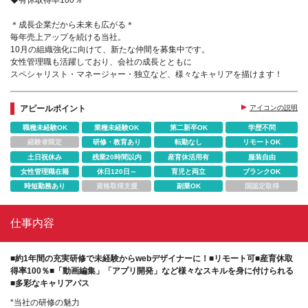
◆有休取得率100％
＊成長企業だから未来も広がる＊
毎年売上アップを続ける当社。
10月の組織強化に向けて、新たな仲間を募集中です。
女性管理職も活躍しており、会社の成長とともに
スペシャリスト・マネージャー・独立など、様々なキャリアを描けます！
アピールポイント
アイコンの説明
職種未経験OK
業種未経験OK
第二新卒OK
学歴不問
経験者限定
研修・教育あり
転勤なし
リモートOK
土日祝休み
残業20時間以内
産育休活用有
服装自由
女性管理職在籍
休日120日～
育児と両立
ブランクOK
時短勤務あり
資格取得支援
副業OK
国認定取得
仕事内容
■約1年間の充実研修で未経験からwebデザイナーに！■リモート可■産育休取
得率100％■「動画編集」「アプリ開発」など様々なスキルを身に付けられる
■多彩なキャリアパス
*当社の研修の魅力