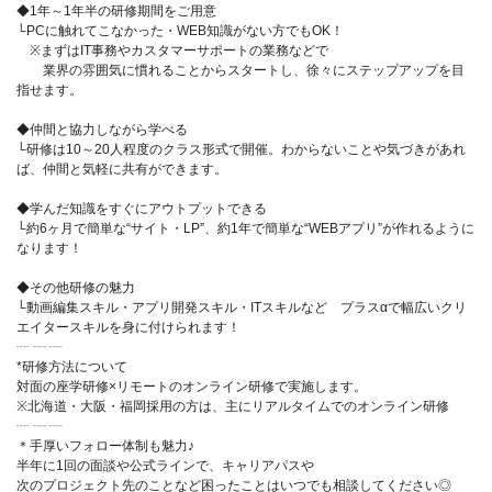
◆1年～1年半の研修期間をご用意
└PCに触れてこなかった・WEB知識がない方でもOK！
※まずはIT事務やカスタマーサポートの業務などで
業界の雰囲気に慣れることからスタートし、徐々にステップアップを目
指せます。
◆仲間と協力しながら学べる
└研修は10～20人程度のクラス形式で開催。わからないことや気づきがあれ
ば、仲間と気軽に共有ができます。
◆学んだ知識をすぐにアウトプットできる
└約6ヶ月で簡単な“サイト・LP”、約1年で簡単な“WEBアプリ”が作れるように
なります！
◆その他研修の魅力
└動画編集スキル・アプリ開発スキル・ITスキルなど プラスαで幅広いクリ
エイタースキルを身に付けられます！
┈ ┈ ┈
*研修方法について
対面の座学研修×リモートのオンライン研修で実施します。
※北海道・大阪・福岡採用の方は、主にリアルタイムでのオンライン研修
┈ ┈ ┈
＊手厚いフォロー体制も魅力♪
半年に1回の面談や公式ラインで、キャリアパスや
次のプロジェクト先のことなど困ったことはいつでも相談してください◎