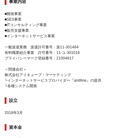
事業内容
■開発事業
■SES事業
■ITコンサルティング事業
■販売支援事業
■インターネットサービス事業
一般派遣業務 派遣許可番号：派11-301464
有料職業紹介事業 許可番号：11-ユ-301016
プライバシーマーク登録番号：21004817
＜関連会社＞
株式会社アイキューブ・マーケティング
└インターネットサービスプロバイダー『andline』の提供
└各種システム開発
設立
2018年3月
資本金