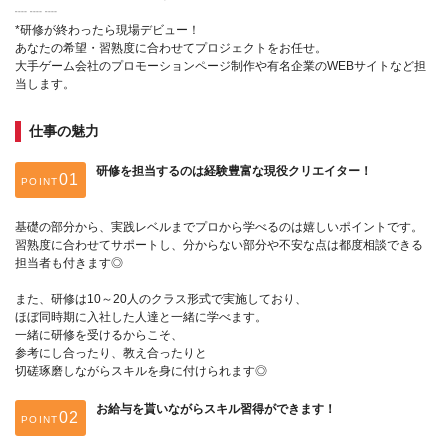
┈ ┈ ┈
*研修が終わったら現場デビュー！
あなたの希望・習熟度に合わせてプロジェクトをお任せ。
大手ゲーム会社のプロモーションページ制作や有名企業のWEBサイトなど担
当します。
仕事の魅力
研修を担当するのは経験豊富な現役クリエイター！
POINT
基礎の部分から、実践レベルまでプロから学べるのは嬉しいポイントです。
習熟度に合わせてサポートし、分からない部分や不安な点は都度相談できる
担当者も付きます◎
また、研修は10～20人のクラス形式で実施しており、
ほぼ同時期に入社した人達と一緒に学べます。
一緒に研修を受けるからこそ、
参考にし合ったり、教え合ったりと
切磋琢磨しながらスキルを身に付けられます◎
お給与を貰いながらスキル習得ができます！
POINT