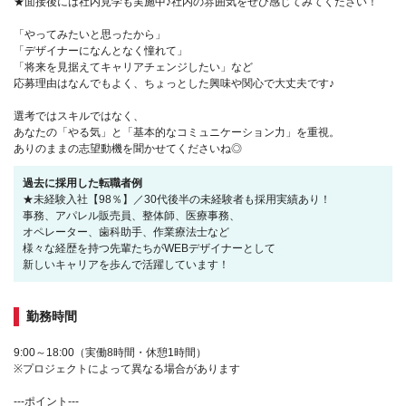
★面接後には社内見学も実施中♪社内の雰囲気をぜひ感じてみてください！
「やってみたいと思ったから」
「デザイナーになんとなく憧れて」
「将来を見据えてキャリアチェンジしたい」など
応募理由はなんでもよく、ちょっとした興味や関心で大丈夫です♪
選考ではスキルではなく、
あなたの「やる気」と「基本的なコミュニケーション力」を重視。
ありのままの志望動機を聞かせてくださいね◎
過去に採用した転職者例
★未経験入社【98％】／30代後半の未経験者も採用実績あり！
事務、アパレル販売員、整体師、医療事務、
オペレーター、歯科助手、作業療法士など
様々な経歴を持つ先輩たちがWEBデザイナーとして
新しいキャリアを歩んで活躍しています！
勤務時間
9:00～18:00（実働8時間・休憩1時間）
※プロジェクトによって異なる場合があります
---ポイント---