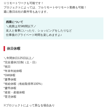
☆リモートワークも可能です！
プロジェクトによっては、フルリモートやリモート勤務も可能！
週に数日出社の案件等もあります。
残業について
＼残業は月5時間以下／
友人と食事にいったり、ショッピングをしたりなど
仕事後のプライベート時間を楽しめますよ♪
休日休暇
＼年間休日125日以上／
*完全週休2日制（土・日）
*祝日
*年末年始休暇
*GW休暇
*夏季休暇
*有給休暇（有給取得率100%）
*慶弔休暇
*産前・産後休暇
*育児休暇
※プロジェクトによって異なる場合あり