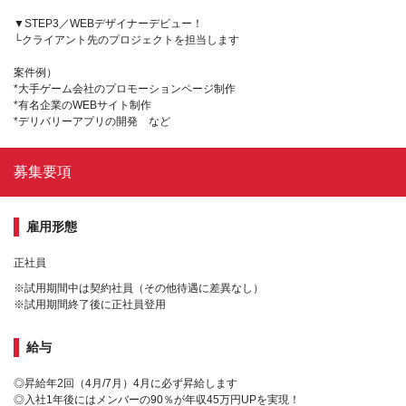
▼STEP3／WEBデザイナーデビュー！
└クライアント先のプロジェクトを担当します
案件例）
*大手ゲーム会社のプロモーションページ制作
*有名企業のWEBサイト制作
*デリバリーアプリの開発 など
募集要項
雇用形態
正社員
※試用期間中は契約社員（その他待遇に差異なし）
※試用期間終了後に正社員登用
給与
◎昇給年2回（4月/7月）4月に必ず昇給します
◎入社1年後にはメンバーの90％が年収45万円UPを実現！