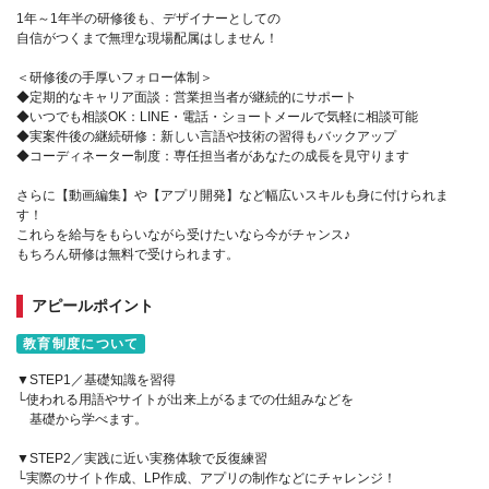
1年～1年半の研修後も、デザイナーとしての
自信がつくまで無理な現場配属はしません！
＜研修後の手厚いフォロー体制＞
◆定期的なキャリア面談：営業担当者が継続的にサポート
◆いつでも相談OK：LINE・電話・ショートメールで気軽に相談可能
◆実案件後の継続研修：新しい言語や技術の習得もバックアップ
◆コーディネーター制度：専任担当者があなたの成長を見守ります
さらに【動画編集】や【アプリ開発】など幅広いスキルも身に付けられま
す！
これらを給与をもらいながら受けたいなら今がチャンス♪
もちろん研修は無料で受けられます。
アピールポイント
教育制度について
▼STEP1／基礎知識を習得
└使われる用語やサイトが出来上がるまでの仕組みなどを
基礎から学べます。
▼STEP2／実践に近い実務体験で反復練習
└実際のサイト作成、LP作成、アプリの制作などにチャレンジ！