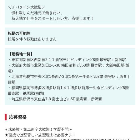
＼U・Iターン大歓迎／
慣れ親しんだ地元で働きたい、
新天地で仕事をスタートしたい方、応援します！
転勤の可能性
転居を伴う転勤はありません
【勤務地一覧】
・東京都新宿区西新宿2-1-1 新宿三井ビルディング8階 最寄駅：新宿駅
・大阪府大阪市北区芝田2-6-30 梅田清和ビル8階 最寄駅：大阪梅田駅(阪
急)
・北海道札幌市中央区北1条西7-3 北1条第一生命ビル3階 最寄駅：西８丁
目駅
・福岡県福岡市博多区博多駅前1-4-1 博多駅前第一生命ビルディング8階
最寄駅：祇園駅(福岡)
・埼玉県所沢市東住吉7-8 富士山ビル5F 最寄駅：所沢駅
応募資格
≪未経験・第二新卒大歓迎！学歴不問≫
★面接では堅苦しい志望理由は必要ナシ！