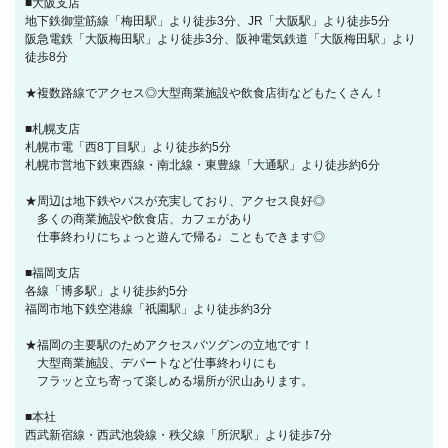
■大阪支店
地下鉄御堂筋線「梅田駅」より徒歩3分、JR「大阪駅」より徒歩5分
阪急電鉄「大阪梅田駅」より徒歩3分、阪神電気鉄道「大阪梅田駅」より
徒歩8分
★複数路線でアクセス◎大型商業施設や飲食店街などもたくさん！
■札幌支店
札幌市電「西8丁目駅」より徒歩約5分
札幌市営地下鉄東西線・南北線・東豊線「大通駅」より徒歩約6分
★周辺は地下鉄やバスが充実しており、アクセス良好◎
多くの商業施設や飲食店、カフェがあり
仕事終わりにちょっと遊んで帰る♩こともできます◎
■福岡支店
各線「博多駅」より徒歩約5分
福岡市地下鉄空港線「祇園駅」より徒歩約3分
★福岡の主要駅のためアクセスバツグンの立地です！
大型商業施設、デパートなど仕事終わりにも
フラッと立ち寄って楽しめる場所が沢山あります。
■本社
西武新宿線・西武池袋線・秩父線「所沢駅」より徒歩7分