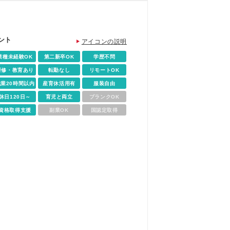
ント
アイコンの説明
業種未経験OK
第二新卒OK
学歴不問
研修・教育あり
転勤なし
リモートOK
残業20時間以内
産育休活用有
服装自由
休日120日～
育児と両立
ブランクOK
資格取得支援
副業OK
国認定取得