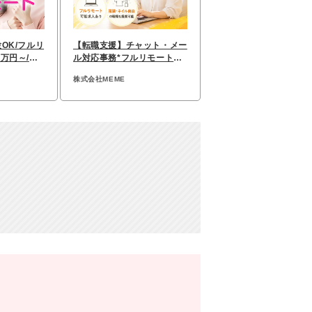
験OK/フルリ
【転職⽀援】チャット・メー
5万円～/有
ル対応事務*フルリモートOK
*未経験可*服装自由
株式会社MEME