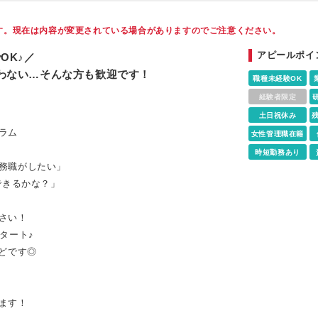
す。現在は内容が変更されている場合がありますのでご注意ください。
アピールポイ
OK♪／
わない…そんな方も歓迎です！
職種未経験OK
経験者限定
土日祝休み
ラム
女性管理職在籍
時短勤務あり
務職がしたい」
できるかな？」
さい！
タート♪
どです◎
ます！