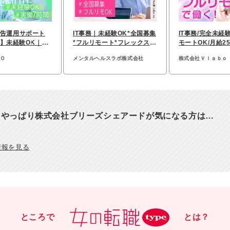
n広告運用サポート
IT事務｜未経験OK*全国募集
IT事務/完全未経
】未経験OK｜実
*フルリモート*フレックス*
モートOK/月給2
125日以上
全国募集*研修約7カ月
給取得率95％
＆Ｏ
メンタルヘルスラボ株式会社
株式会社Ｖｌａｂｏ
、やっぱり株式会社ブリーズシェアードが気になる方は…
情報を見る
ところで
とは？