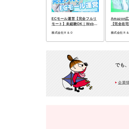
ECモール運営【完全フルリ
Amazo
モート】未経験OK｜Web面
【完全在宅
接｜実働7h｜土日祝休み
働7h｜年休
株式会社Ｒ＆Ｏ
株式会社Ｒ
でも
企業