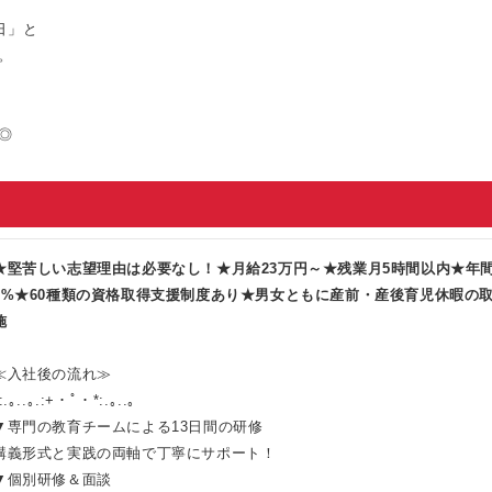
日」と
。
◎
★堅苦しい志望理由は必要なし！★月給23万円～★残業月5時間以内★年間
3%★60種類の資格取得支援制度あり★男女ともに産前・産後育児休暇の
施
≪入社後の流れ≫
:.｡..｡.:+・ﾟ・*:.｡..｡
▼専門の教育チームによる13日間の研修
講義形式と実践の両軸で丁寧にサポート！
▼個別研修＆面談