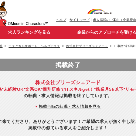
ヘルプ
｜
サイトマップ
｜
求人掲載のご案内＜企業様
求人ランキングを見る
企業からのアプローチを受け
系
テクニカルサポート、ヘルプデスク
株式会社ブリーズシェアード
IT事務*未経験
掲載終了
株式会社ブリーズシェアード
務*未経験OK*文系OK*個別研修でITスキルget！*残業月5h以下*リ
の転職・求人情報は掲載を終了しています。
掲載当時の転職・求人情報を見る
eに来てくださり、ありがとうございます！ご希望の求人が無く申し
掲載中の似ている求人をご紹介します！