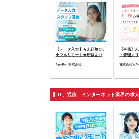
【データ入力】★未経験OK
【事務】未
★フルリモート★研修あり
ト管理／リ
給30万円
Apollon株式会社
株式会社WA
IT、通信、インターネット業界の求