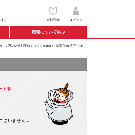
向け＞
会員登録
ログイン
る
転職について学ぶ
OK*文系OK*個別研修でITスキルget！*残業月5h以下*リモ
モート有
訳ございません…