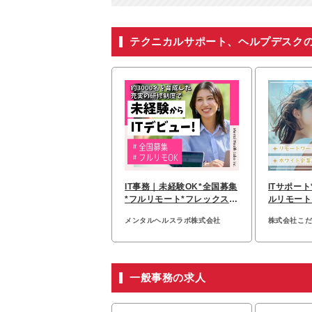
テクニカルサポート、ヘルプデスク
IT事務｜未経験OK*全国募集
ITサポート
*フルリモート*フレックス*
ルリモートO
全国募集*研修約7カ月
3％*未経
メンタルヘルスラボ株式会社
株式会社こ
一般事務の求人