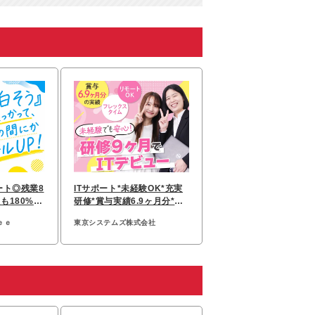
ート◎残業8
ITサポート*未経験OK*充実
も180%成
研修*賞与実績6.9ヶ月分*フ
も運営
レックス*定着率95％
ｅｅ
東京システムズ株式会社