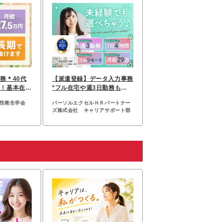
務＊40代
【派遣登録】データ入力事務
中！基本在宅
*フル在宅や週3日勤務も可*
以上
未経験OK*全国採用
母性衛生学会
パーソルエクセルＨＲパートナー
ズ株式会社 キャリアサポート部