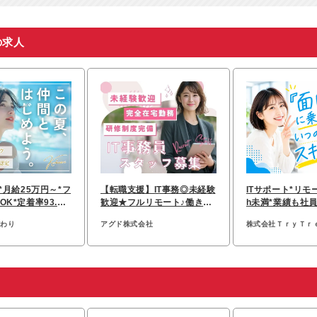
の求人
*月給25万円～*フ
【転職支援】IT事務◎未経験
ITサポート*リモ
K*定着率93.
歓迎★フルリモート♪働きや
h未満*業績も社員
験歓迎*残業少
すい環境◎
長！自社保育園
だわり
アグド株式会社
株式会社ＴｒｙＴｒ