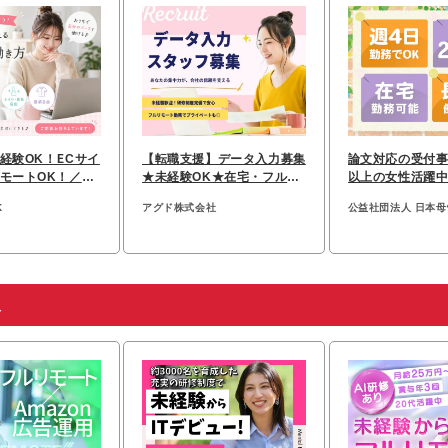
経験OK！ECサイ
【転職支援】データ入力募集
論文対応の受付事
モートOK！／月
★未経験OK★在宅・フルリ
以上の女性活躍
以上
モートも可能♪
◇月給27.5万円
K
アグド株式会社
公益社団法人 日本
人