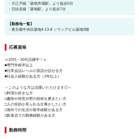
・大江戸線「築地市場駅」より徒歩5分
・日比谷線「築地駅」より徒歩7分
【勤務地一覧】
・東京都中央区築地4-13-8 ソラシアビル築地5階
応募資格
≪20代～30代活躍中！≫
■専門学校卒以上
■日常会話レベルの英語が話せる方
■社会人経験がある方（3年以上）
～このような方は活躍いただけます◎～
□料理が好きな方
□趣味や得意分野の技術を磨きたい方
□人の笑顔が見られる仕事がしたい方
□海外での生活や留学経験がある方
□飲食店での勤務経験がある方
勤務時間