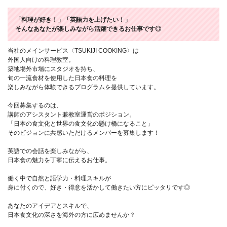
「料理が好き！」「英語力を上げたい！」
そんなあなたが楽しみながら活躍できるお仕事です◎
当社のメインサービス〈TSUKIJI COOKING〉は
外国人向けの料理教室。
築地場外市場にスタジオを持ち、
旬の一流食材を使用した日本食の料理を
楽しみながら体験できるプログラムを提供しています。
今回募集するのは、
講師のアシスタント兼教室運営のポジション。
「日本の食文化と世界の食文化の懸け橋になること」
そのビジョンに共感いただけるメンバーを募集します！
英語での会話を楽しみながら、
日本食の魅力を丁寧に伝えるお仕事。
働く中で自然と語学力・料理スキルが
身に付くので、好き・得意を活かして働きたい方にピッタリです◎
あなたのアイデアとスキルで、
日本食文化の深さを海外の方に広めませんか？