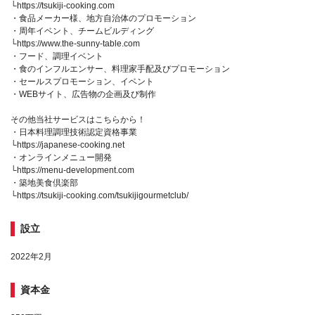
└https://tsukiji-cooking.com
・食品メーカー様、地方自治体のプロモーション
・周年イベント、チームビルディング
└https://www.the-sunny-table.com
・フード、調理イベント
・食のインフルエンサー、料理家手配及びプロモーション
・セールスプロモーション、イベント
・WEBサイト、広告物の企画及び制作
その他当社サービスはこちらから！
・日本料理調理技術認定資格事業
└https://japanese-cooking.net
・オンラインメニュー開発
└https://menu-development.com
・築地美食倶楽部
└https://tsukiji-cooking.com/tsukijigourmetclub/
設立
2022年2月
資本金