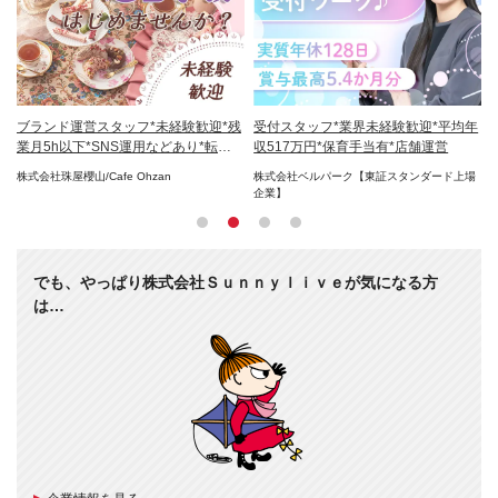
残業
ブランド運営スタッフ*未経験歓迎*残
受付スタッフ*業界未経験歓迎*平均年
E
業月5h以下*SNS運用などあり*転勤
収517万円*保育手当有*店舗運営
賞
なし
株式会社珠屋櫻山/Cafe Ohzan
株式会社ベルパーク【東証スタンダード上場
株
企業】
でも、やっぱり株式会社Ｓｕｎｎｙｌｉｖｅが気になる方
は…