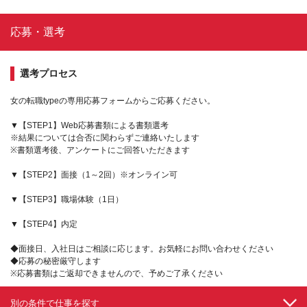
応募・選考
選考プロセス
女の転職typeの専用応募フォームからご応募ください。
▼【STEP1】Web応募書類による書類選考
※結果については合否に関わらずご連絡いたします
※書類選考後、アンケートにご回答いただきます
▼【STEP2】面接（1～2回）※オンライン可
▼【STEP3】職場体験（1日）
▼【STEP4】内定
◆面接日、入社日はご相談に応じます。お気軽にお問い合わせください
◆応募の秘密厳守します
※応募書類はご返却できませんので、予めご了承ください
別の条件で仕事を探す