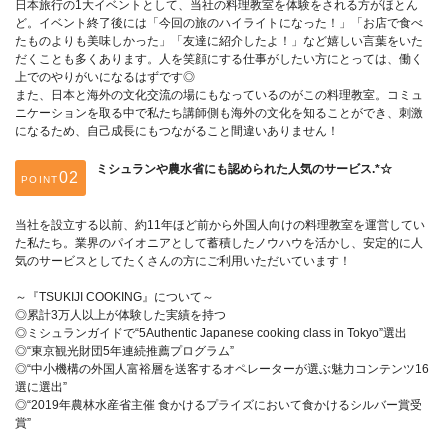
日本旅行の1大イベントとして、当社の料理教室を体験をされる方がほとん
ど。イベント終了後には「今回の旅のハイライトになった！」「お店で食べ
たものよりも美味しかった」「友達に紹介したよ！」など嬉しい言葉をいた
だくことも多くあります。人を笑顔にする仕事がしたい方にとっては、働く
上でのやりがいになるはずです◎
また、日本と海外の文化交流の場にもなっているのがこの料理教室。コミュ
ニケーションを取る中で私たち講師側も海外の文化を知ることができ、刺激
になるため、自己成長にもつながること間違いありません！
ミシュランや農水省にも認められた人気のサービス.*☆
POINT
当社を設立する以前、約11年ほど前から外国人向けの料理教室を運営してい
た私たち。業界のパイオニアとして蓄積したノウハウを活かし、安定的に人
気のサービスとしてたくさんの方にご利用いただいています！
～『TSUKIJI COOKING』について～
◎累計3万人以上が体験した実績を持つ
◎ミシュランガイドで“5Authentic Japanese cooking class in Tokyo”選出
◎“東京観光財団5年連続推薦プログラム”
◎“中小機構の外国人富裕層を送客するオペレーターが選ぶ魅力コンテンツ16
選に選出”
◎“2019年農林水産省主催 食かけるプライズにおいて食かけるシルバー賞受
賞”