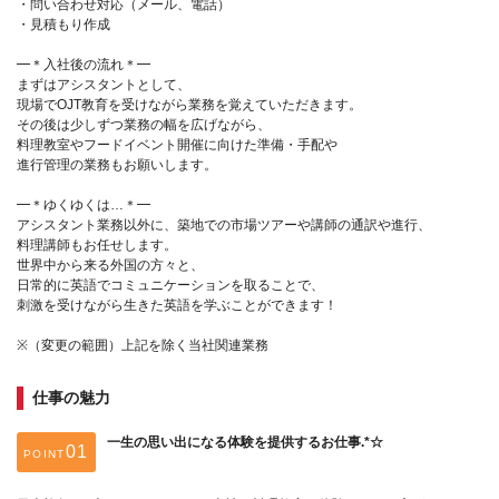
・問い合わせ対応（メール、電話）
・見積もり作成
━＊入社後の流れ＊━
まずはアシスタントとして、
現場でOJT教育を受けながら業務を覚えていただきます。
その後は少しずつ業務の幅を広げながら、
料理教室やフードイベント開催に向けた準備・手配や
進行管理の業務もお願いします。
━＊ゆくゆくは…＊━
アシスタント業務以外に、築地での市場ツアーや講師の通訳や進行、
料理講師もお任せします。
世界中から来る外国の方々と、
日常的に英語でコミュニケーションを取ることで、
刺激を受けながら生きた英語を学ぶことができます！
※（変更の範囲）上記を除く当社関連業務
仕事の魅力
一生の思い出になる体験を提供するお仕事.*☆
POINT