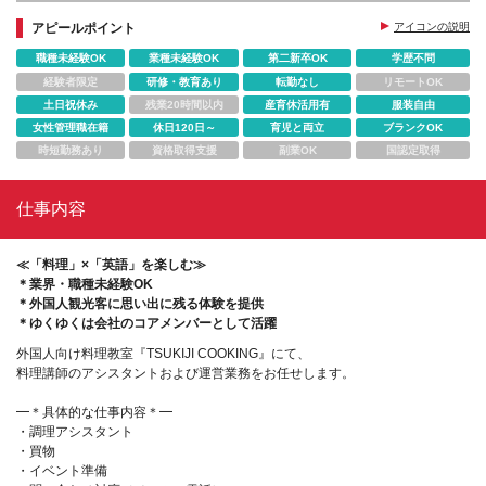
アピールポイント
アイコンの説明
職種未経験OK
業種未経験OK
第二新卒OK
学歴不問
経験者限定
研修・教育あり
転勤なし
リモートOK
土日祝休み
残業20時間以内
産育休活用有
服装自由
女性管理職在籍
休日120日～
育児と両立
ブランクOK
時短勤務あり
資格取得支援
副業OK
国認定取得
仕事内容
≪「料理」×「英語」を楽しむ≫
＊業界・職種未経験OK
＊外国人観光客に思い出に残る体験を提供
＊ゆくゆくは会社のコアメンバーとして活躍
外国人向け料理教室『TSUKIJI COOKING』にて、
料理講師のアシスタントおよび運営業務をお任せします。
━＊具体的な仕事内容＊━
・調理アシスタント
・買物
・イベント準備