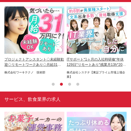
ー
プロジェクトアシスタント◇未経験歓
ITサポート*1ヶ月の入社時研修*年休
プ
日
迎◇リモートワークあり◇月給31万
129日*リモートあり*残業月13h*20代
O
円～
多数
株式会社ワーキテクノ 技術部
株式会社システナ【東証プライム市場上場企
フ
業】
サービス、飲食業界の求人