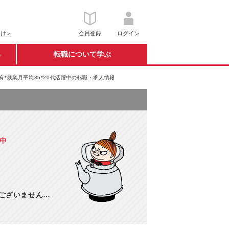
向け＞
会員登録
ログイン
る
転職について学ぶ
有*残業月平均8h*20代活躍中の転職・求人情報
躍中
訳ございません…