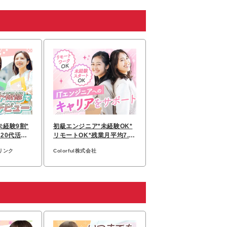
未経験9割*
初級エンジニア*未経験OK*
20代活躍*
リモートOK*残業月平均7.5
H*キャリア支援チーム有
リンク
Colorful株式会社