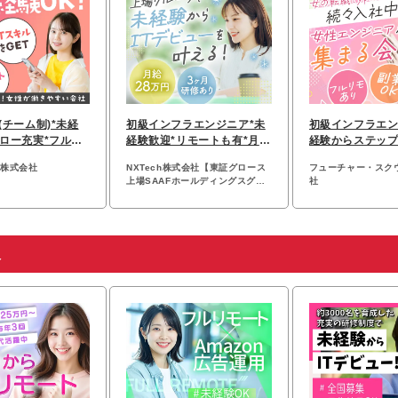
(チーム制)*未経
初級インフラエンジニア*未
初級インフラエン
ォロー充実*フルリ
経験歓迎*リモートも有*月給
経験からステップ
モート有り
28.3万~*虎ノ門勤務
前給保証*リモー
ン株式会社
NXTech株式会社【東証グロース
フューチャー・スク
上場SAAFホールディングスグル
社
ープ】
人