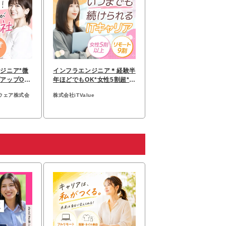
ジニア*微
インフラエンジニア＊経験半
アップOK*
年ほどでもOK*女性5割超*副
ト有
業OK*リモート9割
ウェア株式会
株式会社iTValue