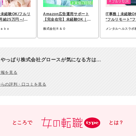
全未経験OK/フルリ
Amazon広告運用サポート
IT事務｜未経験O
月給25万円～/有
【完全在宅】未経験OK｜実
*フルリモート*フ
5％
働7h｜年休125日以上
全国募集*研修約
ｌａｂｏ
株式会社Ｒ＆Ｏ
メンタルヘルスラボ
、やっぱり株式会社グロースが気になる方は…
情報を見る
からの評判・口コミを見る
ところで
とは？