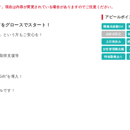
す。現在は内容が変更されている場合がありますのでご注意ください。
アピールポイ
アをグロースでスタート！
職種未経験OK
」という方もご安心を！
経験者限定
土日祝休み
女性管理職在籍
取得支援等
時短勤務あり
ift”を導入！
ルです！