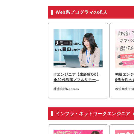
Web系プログラマの求人
ITエンジニア【未経験OK】
初級エンジ
◆20代活躍／フルリモート
0代女性の
案件多数／地方在住多数
り*リモー
株式会社Necmos
株式会社ITS
インフラ・ネットワークエンジニア