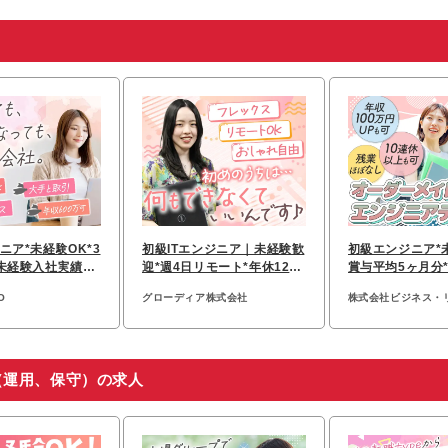
ニア*未経験OK*3
初級ITエンジニア｜未経験歓
初級エンジニア*
未経験入社実績あ
迎*週4日リモート*年休128
賞与平均5ヶ月分*
ト可
日*フレックス
残業ほぼなし
O
グローディア株式会社
株式会社ビジネス・
（運用、保守）の求人