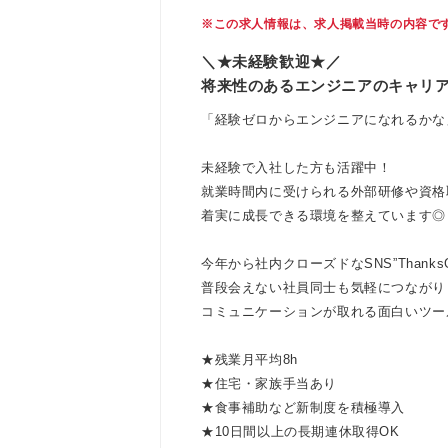
※この求人情報は、求人掲載当時の内容で
＼★未経験歓迎★／
将来性のあるエンジニアのキャリ
「経験ゼロからエンジニアになれるかな
未経験で入社した方も活躍中！
就業時間内に受けられる外部研修や資格
着実に成長できる環境を整えています◎
今年から社内クローズドなSNS”ThanksG
普段会えない社員同士も気軽につながり
コミュニケーションが取れる面白いツー
★残業月平均8h
★住宅・家族手当あり
★食事補助など新制度を積極導入
★10日間以上の長期連休取得OK