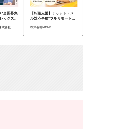
K*全国募集
【転職⽀援】チャット・メー
レックス*
ル対応事務*フルリモートOK
7カ月
*未経験可*服装自由
株式会社
株式会社MEME