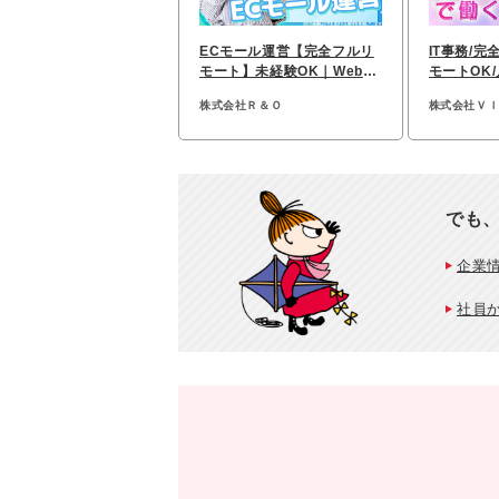
ECモール運営【完全フルリ
IT事務/完
モート】未経験OK｜Web面
モートOK/
接｜実働7h｜土日祝休み
給取得率9
株式会社Ｒ＆Ｏ
株式会社Ｖ
でも
企業
社員