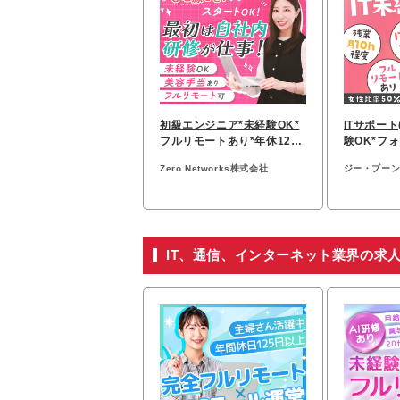
初級エンジニア*未経験OK*
ITサポート
フルリモートあり*年休125
験OK*フ
日*残業月5h*面接1回
モート＆リ
Zero Networks株式会社
ジー・ブー
IT、通信、インターネット業界の求