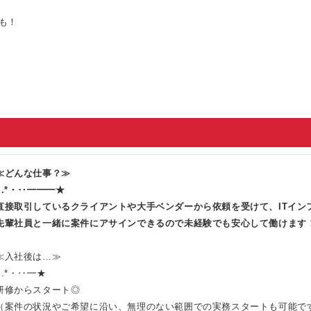
も！
≪どんな仕事？≫
+.*・‥━━━★
直接取引しているクライアントや大手ベンダーから依頼を受けて、ITイン
先輩社員と一緒に案件にアサインできるので未経験でも安心して働けます
≪入社後は…≫
+.*・‥━★
研修からスタート◎
（案件の状況やご希望に沿い、無理のない範囲での実務スタートも可能で