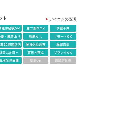
ント
アイコンの説明
業種未経験OK
第二新卒OK
学歴不問
研修・教育あり
転勤なし
リモートOK
残業20時間以内
産育休活用有
服装自由
休日120日～
育児と両立
ブランクOK
資格取得支援
副業OK
国認定取得