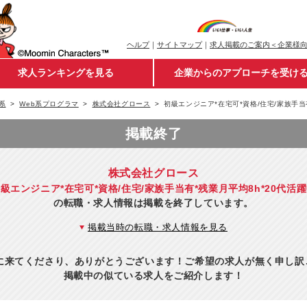
ヘルプ
｜
サイトマップ
｜
求人掲載のご案内＜企業様
求人ランキングを見る
企業からのアプローチを受け
系
Web系プログラマ
株式会社グロース
初級エンジニア*在宅可*資格/住宅/家族手当
掲載終了
株式会社グロース
級エンジニア*在宅可*資格/住宅/家族手当有*残業月平均8h*20代活
の転職・求人情報は掲載を終了しています。
掲載当時の転職・求人情報を見る
eに来てくださり、ありがとうございます！ご希望の求人が無く申し
掲載中の似ている求人をご紹介します！