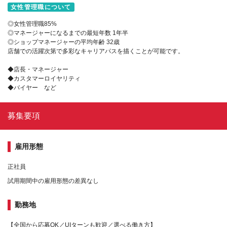
女性管理職について
◎女性管理職85%
◎マネージャーになるまでの最短年数 1年半
◎ショップマネージャーの平均年齢 32歳
店舗での活躍次第で多彩なキャリアパスを描くことが可能です。
◆店長・マネージャー
◆カスタマーロイヤリティ
◆バイヤー など
募集要項
雇用形態
正社員
試用期間中の雇用形態の差異なし
勤務地
【全国から応募OK／UIターンも歓迎／選べる働き方】