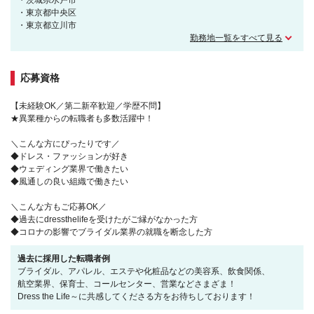
・茨城県水戸市
・東京都中央区
・東京都立川市
勤務地一覧をすべて見る
応募資格
【未経験OK／第二新卒歓迎／学歴不問】
★異業種からの転職者も多数活躍中！
＼こんな方にぴったりです／
◆ドレス・ファッションが好き
◆ウェディング業界で働きたい
◆風通しの良い組織で働きたい
＼こんな方もご応募OK／
◆過去にdressthelifeを受けたがご縁がなかった方
◆コロナの影響でブライダル業界の就職を断念した方
過去に採用した転職者例
ブライダル、アパレル、エステや化粧品などの美容系、飲食関係、
航空業界、保育士、コールセンター、営業などさまざま！
Dress the Life～に共感してくださる方をお待ちしております！