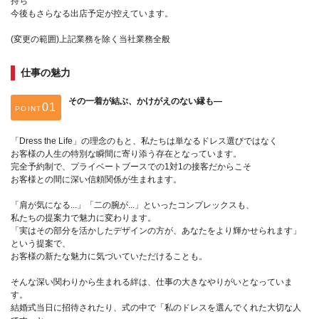
持ち
今後もさらなる出店予定が控えています。
(変更の範囲)上記業務を除く当社業務全般
仕事の魅力
その一着が結ぶ、かけがえのない縁も―
POINT
「Dress the Life」の理念のもと、私たちは単なるドレス選びではなく
お客様の人生の特別な瞬間に寄り添う存在となっています。
完全予約制で、プライベートブースでの1対1の接客だからこそ
お客様との間に深い信頼関係が生まれます。
「肩が気になる...」「二の腕が...」といったコンプレックスも、
私たちの提案力で魅力に変わります。
「実はその部分を活かしたデザインの方が、あなたをより輝かせられます」
という提案で、
お客様の新たな魅力に気づいていただけることも。
そんな深い関わりから生まれる絆は、仕事の大きなやりがいとなっていま
す。
結婚式当日に招待されたり、式の中で「私のドレスを選んでくれた大切な人