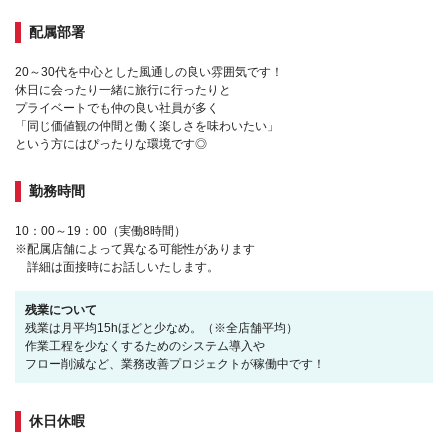
配属部署
20～30代を中心とした風通しの良い雰囲気です！
休日に会ったり一緒に旅行に行ったりと
プライベートでも仲の良い社員が多く
「同じ価値観の仲間と働く楽しさを味わいたい」
という方にはぴったりな環境です◎
勤務時間
10：00～19：00（実働8時間）
※配属店舗によって異なる可能性があります
詳細は面接時にお話しいたします。
残業について
残業は月平均15hほどと少なめ。（※全店舗平均）
作業工程を少なくするためのシステム導入や
フロー削減など、業務改善プロジェクトが稼働中です！
休日休暇