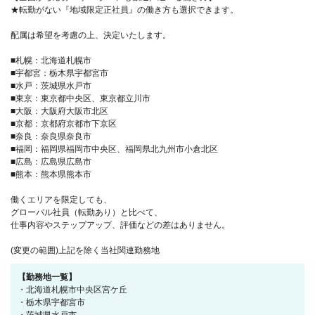
★転勤がない『地域限定正社員』の働き方も選択できます。
配属は希望を考慮の上、決定いたします。
■札幌：北海道札幌市
■宇都宮：栃木県宇都宮市
■水戸：茨城県水戸市
■東京：東京都中央区、東京都立川市
■大阪：大阪府大阪市北区
■京都：京都府京都市下京区
■奈良：奈良県奈良市
■福岡：福岡県福岡市中央区、福岡県北九州市小倉北区
■広島：広島県広島市
■熊本：熊本県熊本市
働くエリアを限定しても、
グローバル社員（転勤あり）と比べて、
仕事内容やステップアップ、評価などの差はありません。
(変更の範囲)上記を除く当社関連勤務地
【勤務地一覧】
・北海道札幌市中央区宮ケ丘
・栃木県宇都宮市