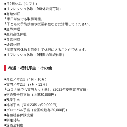
■月9日休み（シフト）
■リフレッシュ休暇（9連休取得可能）
■有給休暇
└半日単位でも取得可能。
└子どもの予防接種や授業参観などに活用してください。
■慶弔休暇
■産前産後休暇
■育児休暇
■妊婦休暇
└産前産後休暇を前倒して休暇に入ることができます。
■リフレッシュ休暇（9日間の連続休暇）
待遇・福利厚生・その他
■昇給／年2回（4月・10月）
■賞与／年2回 （7月・12月）
└コロナ禍でも賞与カット無し（2022年夏季賞与実績）
■交通費全額支給（上限30,000円）
■残業手当
■地域手当（東京23区内/20,000円）
■グローバル手当（全国転勤有/20,000円）
■各種社会保険完備
■制服貸与
■退職金制度