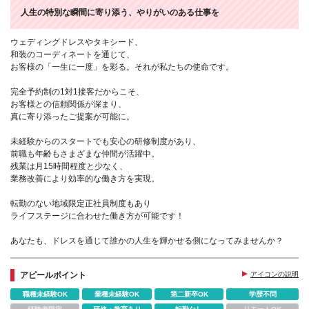
人生の特別な瞬間に寄り添う、やりがいのある仕事を
ウェディングドレスやタキシード、
和装のコーディネートを通じて、
お客様の「一生に一度」を彩る。それが私たちの使命です。
完全予約制の1対1接客だからこそ、
お客様との信頼関係が深まり、
真に寄り添ったご提案が可能に。
未経験からのスタートでも安心の研修制度があり、
前職も年齢もさまざまな仲間が活躍中。
残業は月15時間程度と少なく、
業務改善により効率的な働き方を実現。
転勤のない地域限定正社員制度もあり
ライフステージに合わせた働き方が可能です！
あなたも、ドレスを通じて誰かの人生を輝かせる側になってみませんか？
アピールポイント
アイコンの説明
職種未経験OK
業種未経験OK
第二新卒OK
学歴不問