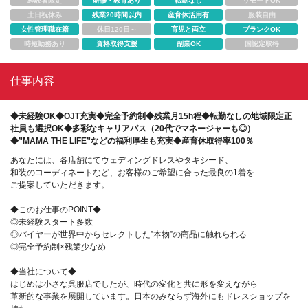
経験者限定
研修・教育あり
転勤なし
リモートOK
土日祝休み
残業20時間以内
産育休活用有
服装自由
女性管理職在籍
休日120日～
育児と両立
ブランクOK
時短勤務あり
資格取得支援
副業OK
国認定取得
仕事内容
◆未経験OK◆OJT充実◆完全予約制◆残業月15h程◆転勤なしの地域限定正
社員も選択OK◆多彩なキャリアパス（20代でマネージャーも◎）
◆”MAMA THE LIFE”などの福利厚生も充実◆産育休取得率100％
あなたには、各店舗にてウェディングドレスやタキシード、
和装のコーディネートなど、お客様のご希望に合った最良の1着を
ご提案していただきます。
◆このお仕事のPOINT◆
◎未経験スタート多数
◎バイヤーが世界中からセレクトした”本物”の商品に触れられる
◎完全予約制×残業少なめ
◆当社について◆
はじめは小さな呉服店でしたが、時代の変化と共に形を変えながら
革新的な事業を展開しています。日本のみならず海外にもドレスショップを