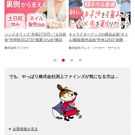
.5
バックオフィス*月収27万円～*土日祝
キャラクターグッズの商品企画*ネイ
販
休*年間休日127日*残業少なめ*横浜勤
ル/服装/髪色自由*年休125日*経験者
サ
務
募集
回
株式会社フジコウ
株式会社グレイ・パーカー・サービス
Un
でも、やっぱり株式会社渕上ファインズが気になる方は…
企業情報を見る