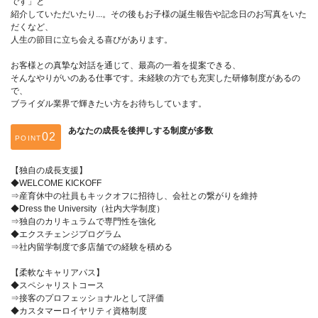
です」と
紹介していただいたり...。その後もお子様の誕生報告や記念日のお写真をいた
だくなど、
人生の節目に立ち会える喜びがあります。
お客様との真摯な対話を通じて、最高の一着を提案できる、
そんなやりがいのある仕事です。未経験の方でも充実した研修制度があるの
で、
ブライダル業界で輝きたい方をお待ちしています。
あなたの成長を後押しする制度が多数
POINT
【独自の成長支援】
◆WELCOME KICKOFF
⇒産育休中の社員もキックオフに招待し、会社との繋がりを維持
◆Dress the University（社内大学制度）
⇒独自のカリキュラムで専門性を強化
◆エクスチェンジプログラム
⇒社内留学制度で多店舗での経験を積める
【柔軟なキャリアパス】
◆スペシャリストコース
⇒接客のプロフェッショナルとして評価
◆カスタマーロイヤリティ資格制度