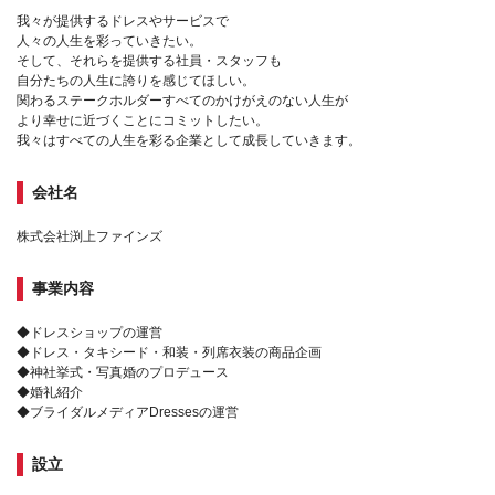
我々が提供するドレスやサービスで
人々の人生を彩っていきたい。
そして、それらを提供する社員・スタッフも
自分たちの人生に誇りを感じてほしい。
関わるステークホルダーすべてのかけがえのない人生が
より幸せに近づくことにコミットしたい。
我々はすべての人生を彩る企業として成長していきます。
会社名
株式会社渕上ファインズ
事業内容
◆ドレスショップの運営
◆ドレス・タキシード・和装・列席衣装の商品企画
◆神社挙式・写真婚のプロデュース
◆婚礼紹介
◆ブライダルメディアDressesの運営
設立