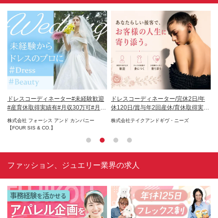
・美
ドレスコーディネーター#未経験歓迎
ドレスコーディネーター/完休2日/年
ド
#産育休取得実績有#月収30万可#月8
休120日/賞与年2回産休/育休取得実績
休
～9休
有
有
株式会社 フォーシス アンド カンパニー
株式会社テイクアンドギヴ・ニーズ
株
【FOUR SIS & CO.】
ファッション、ジュエリー業界の求人