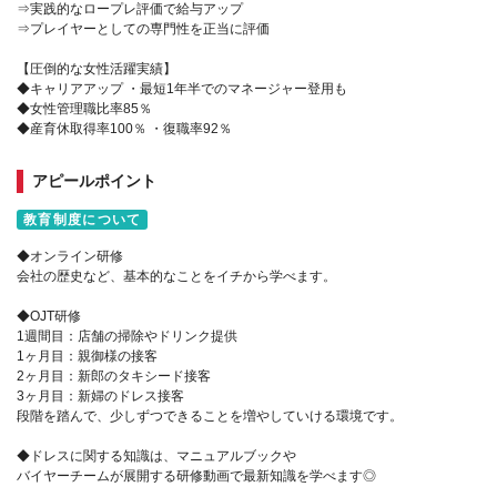
⇒実践的なロープレ評価で給与アップ
⇒プレイヤーとしての専門性を正当に評価
【圧倒的な女性活躍実績】
◆キャリアアップ ・最短1年半でのマネージャー登用も
◆女性管理職比率85％
◆産育休取得率100％ ・復職率92％
アピールポイント
教育制度について
◆オンライン研修
会社の歴史など、基本的なことをイチから学べます。
◆OJT研修
1週間目：店舗の掃除やドリンク提供
1ヶ月目：親御様の接客
2ヶ月目：新郎のタキシード接客
3ヶ月目：新婦のドレス接客
段階を踏んで、少しずつできることを増やしていける環境です。
◆ドレスに関する知識は、マニュアルブックや
バイヤーチームが展開する研修動画で最新知識を学べます◎