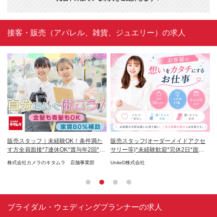
接客・販売（アパレル、雑貨、ジュエリー）の求人
年2
販売スタッフ｜未経験OK！条件満た
販売スタッフ(オーダーメイドアクセ
セ
す方全員面接*7連休OK*賞与年2回*残
サリー等)*未経験歓迎*完休2日*面接1
残
業少
回
株式会社カメラのキタムラ 店舗事業部
UniteD株式会社
有
Fe
ブライダル・ウェディングプランナーの求人