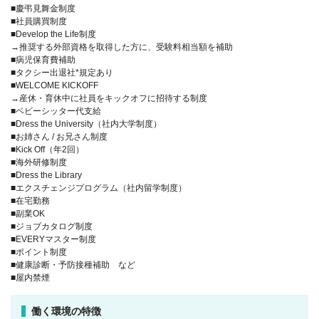
■慶弔見舞金制度
■社員購買制度
■Develop the Life制度
→推奨する外部資格を取得した方に、受験料相当額を補助
■病児保育費補助
■タクシー出退社*規定あり
■WELCOME KICKOFF
→産休・育休中に社員をキックオフに招待する制度
■ベビーシッター代支給
■Dress the University（社内大学制度）
■お姉さん / お兄さん制度
■Kick Off（年2回）
■海外研修制度
■Dress the Library
■エクスチェンジプログラム（社内留学制度）
■在宅勤務
■副業OK
■ジョブカタログ制度
■EVERYマスター制度
■ポイント制度
■健康診断・予防接種補助 など
■屋内禁煙
働く環境の特徴