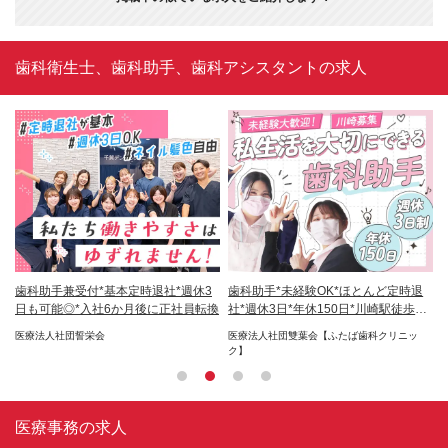
歯科衛生士、歯科助手、歯科アシスタントの求人
資
歯科助手兼受付*基本定時退社*週休3
歯科助手*未経験OK*ほとんど定時退
歯
転換
日も可能◎*入社6か月後に正社員転換
社*週休3日*年休150日*川崎駅徒歩2
休
分
医療法人社団誓栄会
医療法人社団雙葉会【ふたば歯科クリニッ
医
ク】
ク
医療事務の求人