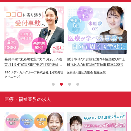
未
受付事務*未経験歓迎*大卒月28万*残
健診事務*未経験歓迎*時短勤務OK*土
医
定経
業月1.9H*家賃補助*美容社割*研修充
日祝休み*⾯接1回*有給取得率100％
あ
実
SBCメディカルグループ株式会社【湘南美容
医療法人財団湖聖会 銀座医院
ク
クリニック】
医療・福祉業界の求人