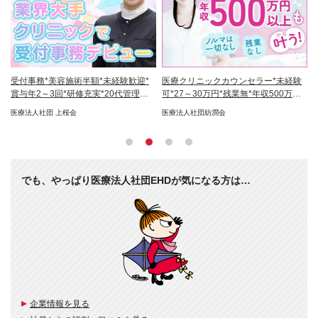
月給
受付事務*美容施術半額*未経験歓迎*
医療クリニックカウンセラー*未経験
販
収
賞与年2～3回*研修充実*20代管理職
可*27～30万円*残業無*年収500万以
出
活躍
上可
可
医療法人社団 上桜会
医療法人社団紡潤会
フ
でも、やっぱり医療法人社団EHDが気になる方は…
企業情報を見る