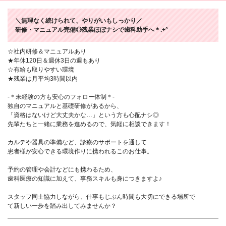
＼無理なく続けられて、やりがいもしっかり／
研修・マニュアル完備◎残業ほぼナシで歯科助手へ＊.+°
☆社内研修＆マニュアルあり
★年休120日＆週休3日の週もあり
☆有給も取りやすい環境
★残業は月平均3時間以内
-＊未経験の方も安心のフォロー体制＊-
独自のマニュアルと基礎研修があるから、
「資格はないけど大丈夫かな…」という方も心配ナシ◎
先輩たちと一緒に業務を進めるので、気軽に相談できます！
カルテや器具の準備など、診療のサポートを通して
患者様が安心できる環境作りに携われるこのお仕事。
予約の管理や会計などにも携わるため、
歯科医療の知識に加えて、事務スキルも身につきますよ♪
スタッフ同士協力しながら、仕事もじぶん時間も大切にできる場所で
て新しい一歩を踏み出してみませんか？