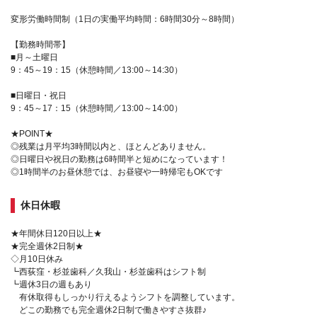
変形労働時間制（1日の実働平均時間：6時間30分～8時間）
【勤務時間帯】
■月～土曜日
9：45～19：15（休憩時間／13:00～14:30）
■日曜日・祝日
9：45～17：15（休憩時間／13:00～14:00）
★POINT★
◎残業は月平均3時間以内と、ほとんどありません。
◎日曜日や祝日の勤務は6時間半と短めになっています！
◎1時間半のお昼休憩では、お昼寝や一時帰宅もOKです
休日休暇
★年間休日120日以上★
★完全週休2日制★
◇月10日休み
┗西荻窪・杉並歯科／久我山・杉並歯科はシフト制
┗週休3日の週もあり
有休取得もしっかり行えるようシフトを調整しています。
どこの勤務でも完全週休2日制で働きやすさ抜群♪