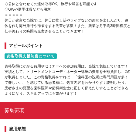
◇公休と合わせての連休取得OK。旅行や帰省も可能です！
◇GWや夏季休暇なども用意
＝＝＝＝＝
休日が豊富な当院では、休日に推し活やライブなどの趣味を楽しんだり、連
休を作り海外旅行や帰省をする先輩が多数！また、残業は月平均3時間程度と
仕事終わりの時間も充実させることができます！
アピールポイント
資格取得支援制度について
資格取得にかかる費用やセミナーへの参加費用は、当院で負担しています！
実績として、トリートメントコーディネーター講座の費用を全額負担し、2名
が取得しました。この資格取得をすれば、「歯科医の説明は専門用語が多く
て難しい…」と感じている患者様に、処置内容をわかりやすく説明したり、
患者さまの要望を歯科医師や歯科衛生士に正しく伝えたりすることができる
ようになり、スキルアップにも繋がります！
募集要項
雇用形態