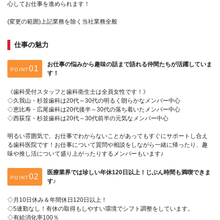
心してお仕事を進められます！
(変更の範囲)上記業務を除く当社業務全般
仕事の魅力
お仕事の悩みから趣味の話まで語れる仲間たちが活躍していま
POINT
す！
《歯科受付スタッフと歯科衛生士は全員女性です！》
◇久我山・杉並歯科は20代～30代の明るく朗らかなメンバー中心
◇恵比寿・広尾歯科は20代後半～30代の落ち着いたメンバー中心
◇西荻窪・杉並歯科は20代～30代前半の元気なメンバー中心
明るい雰囲気で、お仕事でわからないことがあってもすぐにサポートし合え
る歯科医院です！お仕事について質問や相談をしながら一緒に帰ったり、趣
味や推し活について盛り上がったりするメンバーもいます♪
医療業界では珍しい年休120日以上！じぶん時間も満喫できま
POINT
す♪
◇月10日休み＆年間休日120日以上！
◇5連勤なし！有休の取得もしやすい環境でシフト調整をしています。
◇有給消化率100％