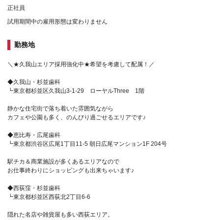
正社員
試用期間中の雇用形態は変わりません
勤務地
＼★久我山エリア採用強化中★希望を考慮して配属！／
◆久我山・杉並歯科
┗東京都杉並区久我山3-1-29 ローヤルThree 1階
静かな住宅街で落ち着いた雰囲気ながら
カフェや公園も多く、のんびり過ごせるエリアです♪
◆恵比寿・広尾歯科
┗東京都渋谷区広尾1丁目11-5 朝日広尾マンション1F 204号
駅チカ＆商業施設が多くあるエリアなので
お仕事終わりにショッピングも出来ちゃいます♪
◆西荻窪・杉並歯科
┗東京都杉並区西荻北2丁目6-6
隠れた名店や雑貨屋も多い西荻エリア。