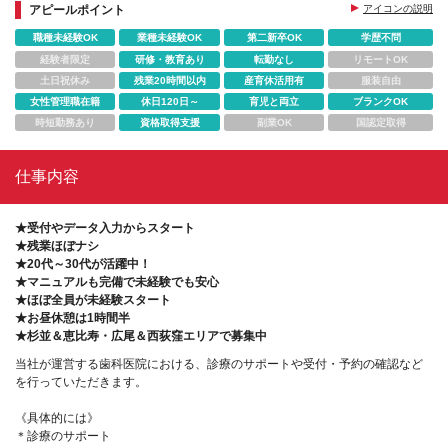
アピールポイント
アイコンの説明
職種未経験OK
業種未経験OK
第二新卒OK
学歴不問
経験者限定
研修・教育あり
転勤なし
リモートOK
土日祝休み
残業20時間以内
産育休活用有
服装自由
女性管理職在籍
休日120日～
育児と両立
ブランクOK
時短勤務あり
資格取得支援
副業OK
国認定取得
仕事内容
★受付やデータ入力からスタート
★残業ほぼナシ
★20代～30代が活躍中！
★マニュアルも完備で未経験でも安心
★ほぼ全員が未経験スタート
★お昼休憩は1時間半
★杉並＆恵比寿・広尾＆西荻窪エリアで募集中
当社が運営する歯科医院における、診療のサポートや受付・予約の確認など
を行っていただきます。
《具体的には》
＊診療のサポート