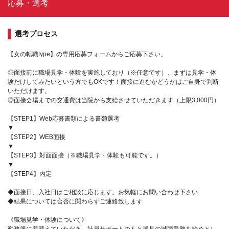
応募・選考
選考プロセス
【女の転職type】の専用応募フォームからご応募下さい。
◎面接前に職場見学・体験を実施しており（※任意です）、まずは見学・体
験だけしてみたいという方でもOKです！面接に進むかどうかはご自身で判断
いただけます。
◎面接会場までの交通費は当院から支給させていただきます（上限3,000円）
【STEP1】Web応募書類による書類選考
▼
【STEP2】WEB面接
▼
【STEP3】対面面接（※職場見学・体験も可能です。）
▼
【STEP4】内定
◆面接日、入社日はご相談に応じます。お気軽にお問い合わせ下さい
◆結果については合否に関わらずご連絡致します
《職場見学・体験について》
勤務服に着替えていただき、社員サポートのもと器具の滅菌業務を始めとし