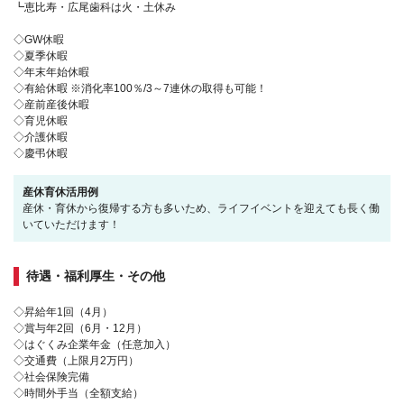
┗恵比寿・広尾歯科は火・土休み
◇GW休暇
◇夏季休暇
◇年末年始休暇
◇有給休暇 ※消化率100％/3～7連休の取得も可能！
◇産前産後休暇
◇育児休暇
◇介護休暇
◇慶弔休暇
産休育休活用例
産休・育休から復帰する方も多いため、ライフイベントを迎えても長く働
いていただけます！
待遇・福利厚生・その他
◇昇給年1回（4月）
◇賞与年2回（6月・12月）
◇はぐくみ企業年金（任意加入）
◇交通費（上限月2万円）
◇社会保険完備
◇時間外手当（全額支給）