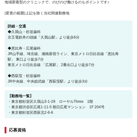
地域密着型のクリニックで、のびのび働けるのもポイントです♪
(変更の範囲)上記を除く当社関連勤務地
詳細・交通
◆久我山・杉並歯科
京王電鉄井の頭線「久我山駅」より徒歩6分
◆恵比寿・広尾歯科
JR山手線、埼京線、湘南新宿ライン、東京メトロ日比谷線「恵比寿
駅」 東口より徒歩7分
東京メトロ日比谷線 「広尾駅」 2番出口より徒歩7分
◆西荻窪・杉並歯科
JR中央線、中央総武線「西荻窪駅」より徒歩3分
【勤務地一覧】
・東京都杉並区久我山3-1-29 ローヤルThree 1階
・東京都渋谷区広尾1-11-5 朝日広尾マンション 1F 204号
・東京都杉並区西荻北2-6-6
応募資格