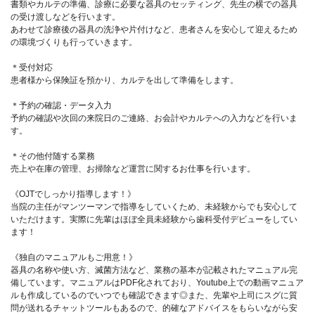
書類やカルテの準備、診療に必要な器具のセッティング、先生の横での器具
の受け渡しなどを行います。
あわせて診療後の器具の洗浄や片付けなど、患者さんを安心して迎えるため
の環境づくりも行っていきます。
＊受付対応
患者様から保険証を預かり、カルテを出して準備をします。
＊予約の確認・データ入力
予約の確認や次回の来院日のご連絡、お会計やカルテへの入力などを行いま
す。
＊その他付随する業務
売上や在庫の管理、お掃除など運営に関するお仕事を行います。
《OJTでしっかり指導します！》
当院の主任がマンツーマンで指導をしていくため、未経験からでも安心して
いただけます。実際に先輩はほぼ全員未経験から歯科受付デビューをしてい
ます！
《独自のマニュアルもご用意！》
器具の名称や使い方、滅菌方法など、業務の基本が記載されたマニュアル完
備しています。マニュアルはPDF化されており、Youtube上での動画マニュア
ルも作成しているのでいつでも確認できます◎また、先輩や上司にスグに質
問が送れるチャットツールもあるので、的確なアドバイスをもらいながら安