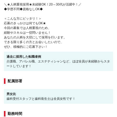
＼★人柄重視採用★未経験OK！20～30代が活躍中！／
◆学歴不問◆資格なしOK◆
＜こんな方にピッタリ！＞
応募のきっかけは何でもOK★
今回の募集では人柄重視のため、
経験やスキルは一切問いません！
あなたの人柄を大切にして採用を行います。
できる限り多くの方とお会いしたいので、
ぜひ、積極的にご応募下さい！
過去に採用した転職者例
介護職、アパレル職、エステティシャンなど、ほぼ全員が未経験からスタ
ートしています！
配属部署
男女比
歯科受付スタッフと歯科衛生士は全員女性です！
勤務時間