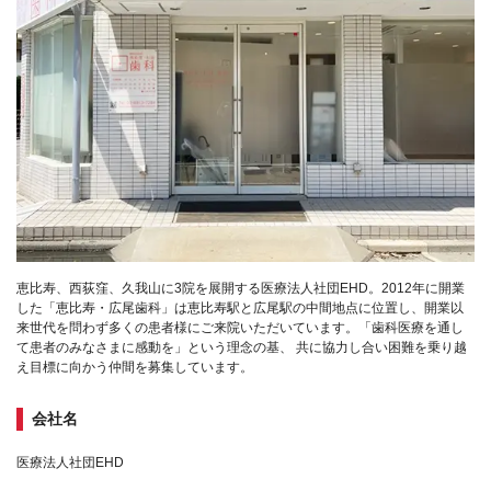
恵比寿、西荻窪、久我山に3院を展開する医療法人社団EHD。2012年に開業
した「恵比寿・広尾歯科」は恵比寿駅と広尾駅の中間地点に位置し、開業以
来世代を問わず多くの患者様にご来院いただいています。「歯科医療を通し
て患者のみなさまに感動を」という理念の基、 共に協力し合い困難を乗り越
え目標に向かう仲間を募集しています。
会社名
医療法人社団EHD