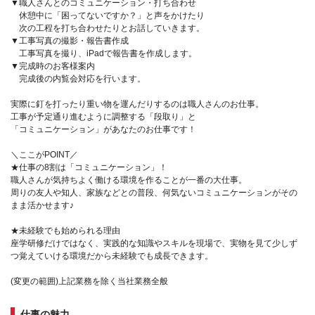
▼職人さんとのコミュニケーション・打ち合わせ
休憩中に「困ってないですか？」と声をかけたり
次の工程を打ち合わせたりとお話していきます。
▼工事写真の撮影・報告書作成
工事写真を撮り、iPadで報告書を作成します。
▼完成時のお客様案内
完成後の内覧会対応を行います。
実際に釘を打ったり重い物を運んだりするのは職人さんのお仕事。
工事が予定通り進むように調整する「段取り」と
「コミュニケーション」があなたのお仕事です！
＼ここがPOINT／
★仕事の8割は「コミュニケーション」！
職人さんが気持ちよく働ける環境を作ることが一番の大仕事。
周りの友人や知人、家族などとの普段、何気ないコミュニケーションがその
まま活かせます♪
★未経験でも始められる理由
座学研修だけではなく、実践的な知識やスキルを現場で、実物を見て少しず
つ覚えていける環境だから未経験でも成長できます。
(変更の範囲)上記業務を除く当社業務全般
仕事の魅力