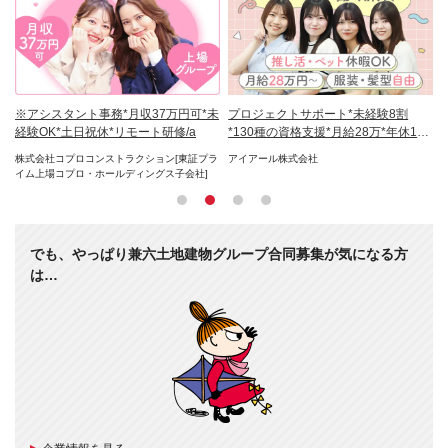
カ
※アシスタント事務*月収37万円可*未
プロジェクトサポート*未経験8割
C
経験OK*土日祝休*リモート研修/a
*130種の資格支援*月給28万*年休125
モ
日
ルー
株式会社コプロコンストラクション[東証プラ
アイアール株式会社
株
イム上場コプロ・ホールディングス子会社]
でも、やっぱり兼六土地建物グループ合同募集が気になる方
は…