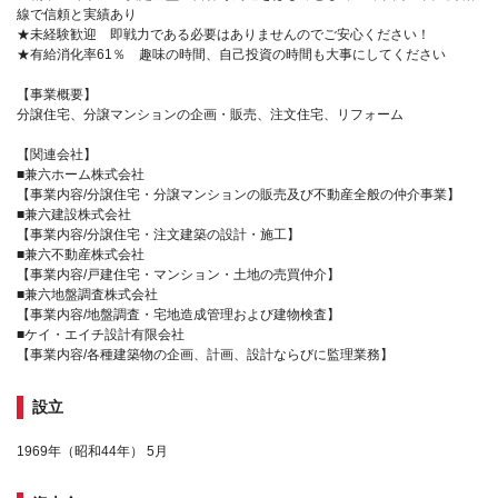
線で信頼と実績あり
★未経験歓迎 即戦力である必要はありませんのでご安心ください！
★有給消化率61％ 趣味の時間、自己投資の時間も大事にしてください
【事業概要】
分譲住宅、分譲マンションの企画・販売、注文住宅、リフォーム
【関連会社】
■兼六ホーム株式会社
【事業内容/分譲住宅・分譲マンションの販売及び不動産全般の仲介事業】
■兼六建設株式会社
【事業内容/分譲住宅・注文建築の設計・施工】
■兼六不動産株式会社
【事業内容/戸建住宅・マンション・土地の売買仲介】
■兼六地盤調査株式会社
【事業内容/地盤調査・宅地造成管理および建物検査】
■ケイ・エイチ設計有限会社
【事業内容/各種建築物の企画、計画、設計ならびに監理業務】
設立
1969年（昭和44年） 5月