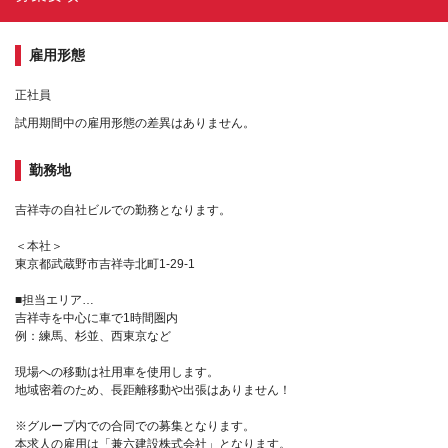
雇用形態
正社員
試用期間中の雇用形態の差異はありません。
勤務地
吉祥寺の自社ビルでの勤務となります。
＜本社＞
東京都武蔵野市吉祥寺北町1-29-1
■担当エリア…
吉祥寺を中心に車で1時間圏内
例：練馬、杉並、西東京など
現場への移動は社用車を使用します。
地域密着のため、長距離移動や出張はありません！
※グループ内での合同での募集となります。
本求人の雇用は「兼六建設株式会社」となります。