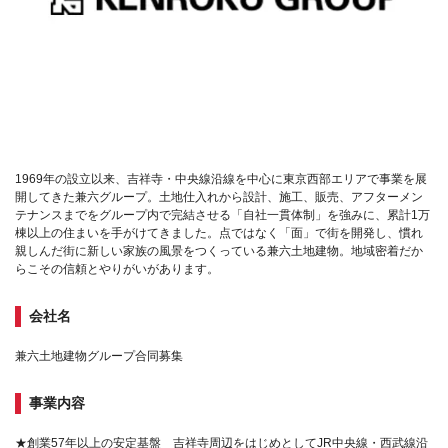
1969年の設立以来、吉祥寺・中央線沿線を中心に東京西部エリアで事業を展
開してきた兼六グループ。土地仕入れから設計、施工、販売、アフターメン
テナンスまでをグループ内で完結させる「自社一貫体制」を強みに、累計1万
棟以上の住まいを手がけてきました。点ではなく「面」で街を開発し、慣れ
親しんだ街に新しい家族の風景をつくっている兼六土地建物。地域密着だか
らこその信頼とやりがいがあります。
会社名
兼六土地建物グループ合同募集
事業内容
★創業57年以上の安定基盤 吉祥寺周辺をはじめとしてJR中央線・西武線沿