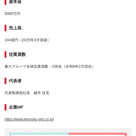
資本金
5000万円
売上高
104億円（2025年3月実績）
従業員数
兼六グループ全体従業員数：106名（令和8年2月現在）
代表者
代表取締役社長 鍵市 佳克
企業HP
https://www.kenroku-grp.co.jp/