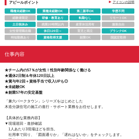
アピールポイント
アイコンの説明
職種未経験OK
業種未経験OK
第二新卒OK
学歴不問
経験者限定
研修・教育あり
転勤なし
リモートOK
土日祝休み
残業20時間以内
産育休活用有
服装自由
女性管理職在籍
休日120日～
育児と両立
ブランクOK
時短勤務あり
資格取得支援
副業OK
国認定取得
仕事内容
★チーム内の57％が女性！性別年齢関係なく働ける
★週休2日制＆年休120日以上
★賞与年2回＋資格手当で収入UPも◎
★未経験OK
★創業57年の安定基盤
「兼六パークタウン」シリーズをはじめとした
木造分譲住宅の施工の進行・サポート業務をお任せします。
【具体的な業務内容】
▼現場巡回・進捗確認
1人あたり3現場ほどを担当。
社用車で回り、「図面通りか」「遅れはないか」をチェックします。