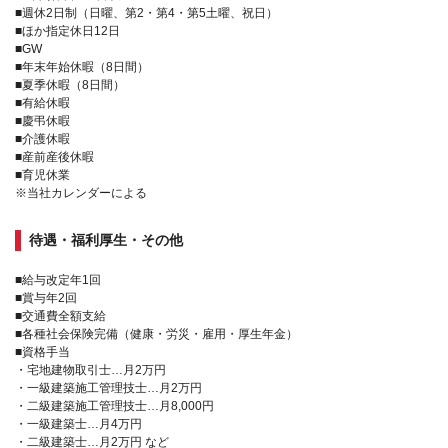
■週休2日制（日曜、第2・第4・第5土曜、祝日）
■ほか指定休日12日
■GW
■年末年始休暇（8日間）
■夏季休暇（8日間）
■有給休暇
■慶弔休暇
■介護休暇
■産前産後休暇
■育児休業
※当社カレンダーによる
待遇・福利厚生・その他
■給与改定年1回
■賞与年2回
■交通費全額支給
■各種社会保険完備（健康・労災・雇用・厚生年金）
■資格手当
・宅地建物取引士…月2万円
・一級建築施工管理技士…月2万円
・二級建築施工管理技士…月8,000円
・一級建築士…月4万円
・二級建築士…月2万円 など