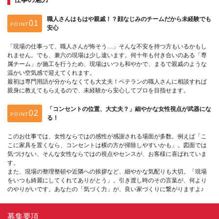
職人さんはもはや親戚！？顔なじみのチームだから未経験でも
POINT
安心
「現場の仕事って、職人さんが怖そう…」そんな不安を持つ方もいるかもし
れません。でも、兼六の現場は少し違います。何十年も付き合いのある「専
属チーム」が施工を行うため、現場はいつも和やかで、まるで親戚のような
温かい空気感で迎えてくれます。
最初は専門用語が分からなくても大丈夫！ベテランの職人さんに相談すれば
親身に教えてもらえるので、未経験から安心してプロを目指せます。
「コンセントの位置、大丈夫？」細やかな女性視点が武器にな
POINT
る！
このお仕事では、女性ならではの感性が感謝される場面が多数。例えば「こ
こに家具を置くなら、コンセントは横の方が掃除しやすいかも」。図面では
気づけない、そんな女性ならではの視点やセンスが、お客様に喜ばれていま
す。
また、現場の整理整頓や近隣への挨拶など、細やかな気配りも大切。「現場
をいつも綺麗にしてくれてありがとう」。引き渡し時のその言葉が、何より
のやりがいです。あなたの「気づく力」が、良い家づくりに繋がりますよ♪
募集要項