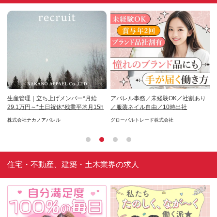
未経
生産管理｜立ち上げメンバー*月給
アパレル事務／未経験OK／社割あり
調
29.1万円～*土日祝休*残業平均月15h
／服装ネイル自由／10時出社
｜
分
ス株
株式会社ナカノアパレル
グローバルトレード株式会社
エ
住宅・不動産、建築・土木業界の求人