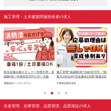
施工管理・土木建築関連技術者の求人
月
防災設備点検スタッフ◇学歴不問・未
施工管理*未経験OK*月給30万円～*残
施
経験OK◇年収600万円も可◇大阪募
業月10h以内*完全週休2日制*面接1回
年
集
有限会社ハンナシステム
千葉住設株式会社
株
生産管理、在庫管理、品質管理、品質保証の求人