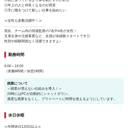
◎机に座っているより体を動かすのが好き
◎年上の人と仲良くなるのが得意
◎手に職をつけて新しい仕事を始めたい
≪女性も多数活躍中！≫
………………………………
現在、チーム内の現場監督の7名中4名が女性！
文系出身や元接客業など、全員が未経験スタートです◎
性別や経験関係なく活躍できますよ♪
勤務時間
9:00～18:00
（実働8時間／休憩1時間）
残業について
＜残業が増えない仕組みを導入！＞
20時にはPCが自動的にシャットダウン。
過度な残業をなくし、プライベートに時間を使えるようにしています。
休日休暇
≪年間休日120日以上≫