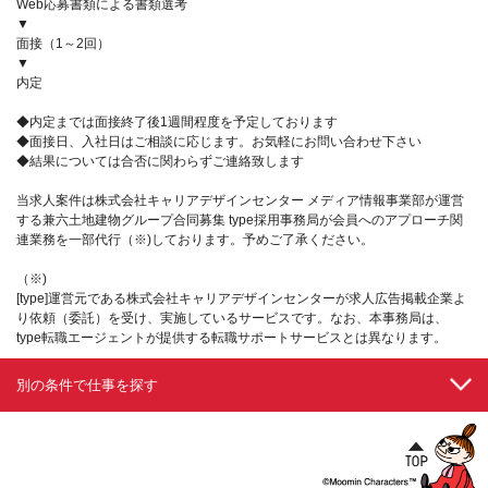
Web応募書類による書類選考
▼
面接（1～2回）
▼
内定
◆内定までは面接終了後1週間程度を予定しております
◆面接日、入社日はご相談に応じます。お気軽にお問い合わせ下さい
◆結果については合否に関わらずご連絡致します
当求人案件は株式会社キャリアデザインセンター メディア情報事業部が運営
する兼六土地建物グループ合同募集 type採用事務局が会員へのアプローチ関
連業務を一部代行（※)しております。予めご了承ください。
（※)
[type]運営元である株式会社キャリアデザインセンターが求人広告掲載企業よ
り依頼（委託）を受け、実施しているサービスです。なお、本事務局は、
type転職エージェントが提供する転職サポートサービスとは異なります。
別の条件で仕事を探す