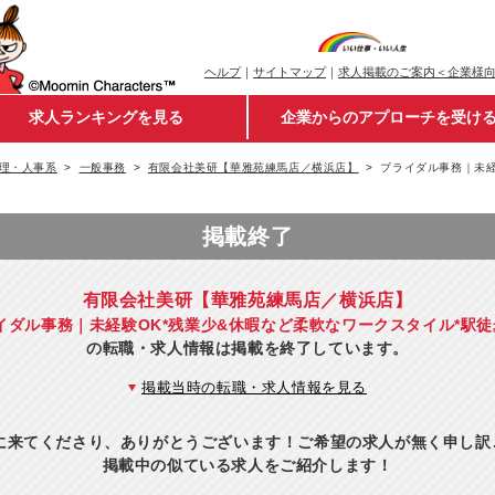
ヘルプ
｜
サイトマップ
｜
求人掲載のご案内＜企業様
求人ランキングを見る
企業からのアプローチを受け
理・人事系
一般事務
有限会社美研【華雅苑練馬店／横浜店】
ブライダル事務｜未経
掲載終了
有限会社美研【華雅苑練馬店／横浜店】
イダル事務｜未経験OK*残業少&休暇など柔軟なワークスタイル*駅徒
の転職・求人情報は掲載を終了しています。
掲載当時の転職・求人情報を見る
eに来てくださり、ありがとうございます！ご希望の求人が無く申し
掲載中の似ている求人をご紹介します！