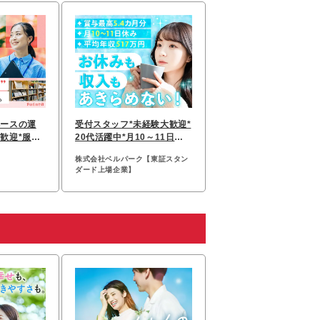
ペースの運
受付スタッフ*未経験大歓迎*
歓迎*服装
20代活躍中*月10～11日休
タイム
み*賞与最高5.4か月分
株式会社ベルパーク【東証スタン
ダード上場企業】