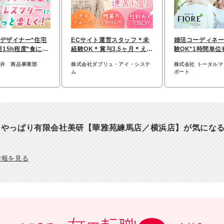
デザイナー*住宅
ECサイト運営スタッフ＊未
婚活コーディネー
月15h程度*食に関
経験OK＊賞与3.5ヶ月＊える
験OK*1時間単位
制作
ぼし･くるみん認定
連休あり*女性8
オ井 商品事業部
株式会社ダブリュ・アイ・システ
株式会社 トータル
ム
ポート
、やっぱり有限会社美研【華雅苑練馬店／横浜店】が気にな
情報を見る