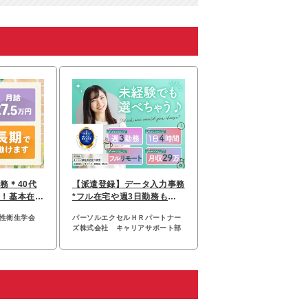
務＊40代
【派遣登録】データ入力事務
中！基本在宅
*フル在宅や週3日勤務も可*
以上
未経験OK*全国採用
母性衛生学会
パーソルエクセルＨＲパートナー
ズ株式会社 キャリアサポート部