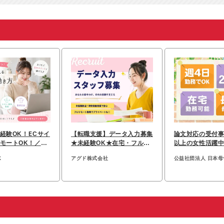
経験OK！ECサイ
【転職支援】データ入力募集
論文対応の受付事
モートOK！／月
★未経験OK★在宅・フルリ
以上の女性活躍
以上
モートも可能♪
◇月給27.5万円
K
アグド株式会社
公益社団法人 日本