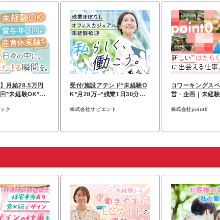
】月給28.5万円
受付/施設アテンド*未経験O
コワーキングス
回*未経験OK*残
K*月28万~*残業1日30分未
営・企画｜未経験
転勤なし
満*土日祝休*大手町直結
自由*フレックス
ャック
株式会社サピエント
株式会社point0