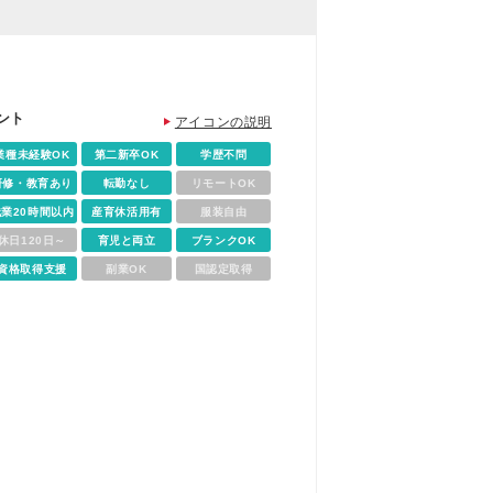
ント
アイコンの説明
業種未経験OK
第二新卒OK
学歴不問
研修・教育あり
転勤なし
リモートOK
残業20時間以内
産育休活用有
服装自由
休日120日～
育児と両立
ブランクOK
資格取得支援
副業OK
国認定取得