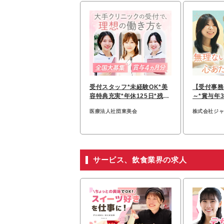
受付スタッフ*未経験OK*美
【受付事務
容特典充実*年休125日*残業
～*賞与年3
基本ナシ*転勤なし
業月10h*
医療法人社団東美会
株式会社ジ
サービス、飲食業界の求人