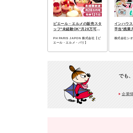
ピエール・エルメの販売スタ
インハウス
ッフ*未経験OK*月28万可*
手当*残業
賞与2回*年休121日
する紙媒体
PH PARIS JAPON 株式会社【ピ
株式会社シ
エール・エルメ・パリ】
でも
企業