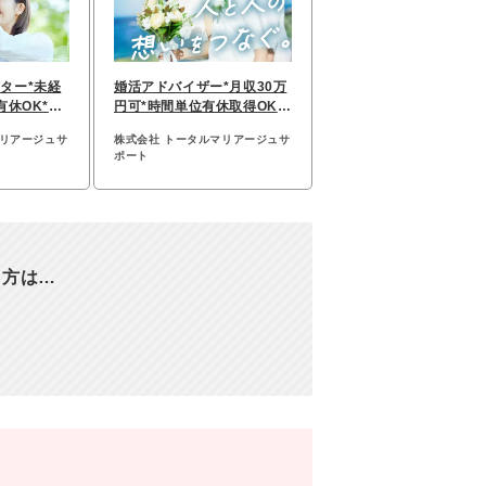
ター*未経
婚活アドバイザー*月収30万
有休OK*7
円可*時間単位有休取得OK*
割
女性スタッフ8割
マリアージュサ
株式会社 トータルマリアージュサ
ポート
る方は…