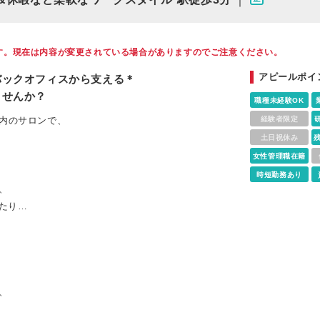
す。現在は内容が変更されている場合がありますのでご注意ください。
アピールポイ
バックオフィスから支える＊
ませんか？
職種未経験OK
』内のサロンで、
経験者限定
土日祝休み
女性管理職在籍
時短勤務あり
、
たり…
、
、