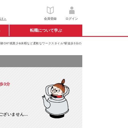
向け＞
会員登録
ログイン
る
転職について学ぶ
験OK*残業少&休暇など柔軟なワークスタイル*駅徒歩3分の
歩3分
訳ございません…