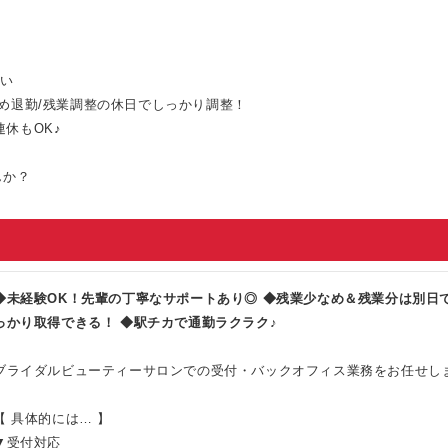
ない
め退勤/残業調整の休日でしっかり調整！
休もOK♪
んか？
◆未経験OK！先輩の丁寧なサポートあり◎ ◆残業少なめ＆残業分は別日
っかり取得できる！ ◆駅チカで通勤ラクラク♪
ブライダルビューティーサロンでの受付・バックオフィス業務をお任せし
【 具体的には… 】
▼受付対応