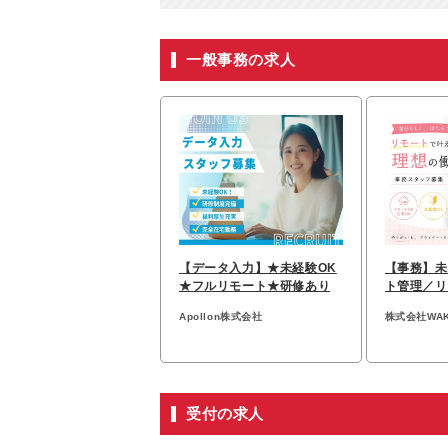
一般事務の求人
【データ入力】★未経験OK
【事務】未
★フルリモート★研修あり
ト管理／リ
給30万円
Apollon株式会社
株式会社WA
受付の求人