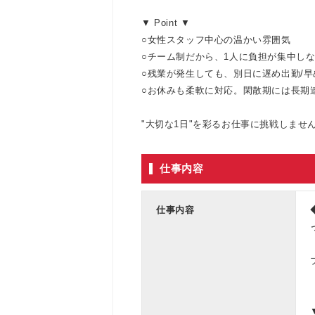
▼ Point ▼
○女性スタッフ中心の温かい雰囲気
○チーム制だから、1人に負担が集中し
○残業が発生しても、別日に遅め出勤/早
○お休みも柔軟に対応。閑散期には長期連
"大切な1日"を彩るお仕事に挑戦しませ
仕事内容
仕事内容