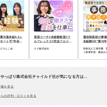
賞与基本給4.4ヶ
英語コーチ#未経験歓迎#フ
通信制高校の事務
リモート可*年休12
ルフレックス#完全フルリモ
未経験OK*賞与年
経験者優遇
ート#20代～30代活躍中
日120日以上*
人どろんこ会
９０株式会社
学校法人三幸学園 
う高等学校 横浜み
ャンパス
、やっぱり株式会社チャイルド社が気になる方は…
情報を見る
からの評判・口コミを見る