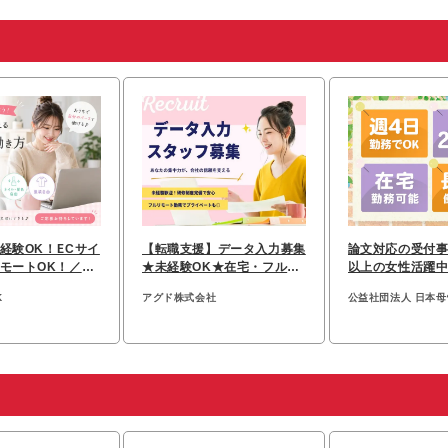
経験OK！ECサイ
【転職支援】データ入力募集
論文対応の受付事
モートOK！／月
★未経験OK★在宅・フルリ
以上の女性活躍
以上
モートも可能♪
◇月給27.5万円
K
アグド株式会社
公益社団法人 日本