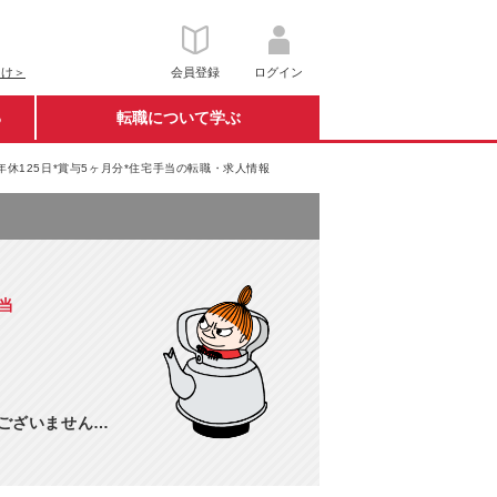
向け＞
会員登録
ログイン
る
転職について学ぶ
年休125日*賞与5ヶ月分*住宅手当の転職・求人情報
当
訳ございません…