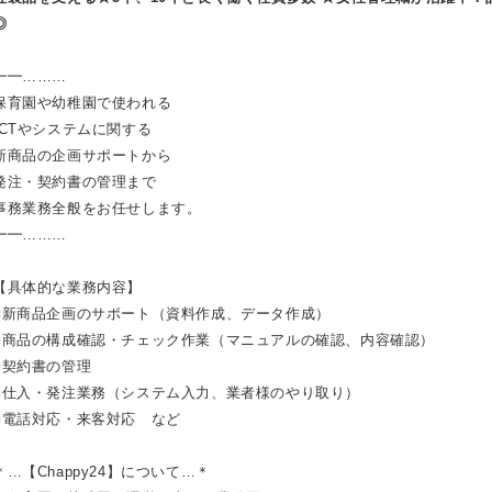
◎
━━………
保育園や幼稚園で使われる
ICTやシステムに関する
新商品の企画サポートから
発注・契約書の管理まで
事務業務全般をお任せします。
━━………
【具体的な業務内容】
■新商品企画のサポート（資料作成、データ作成）
■商品の構成確認・チェック作業（マニュアルの確認、内容確認）
■契約書の管理
■仕入・発注業務（システム入力、業者様のやり取り）
■電話対応・来客対応 など
＊…【Chappy24】について…＊