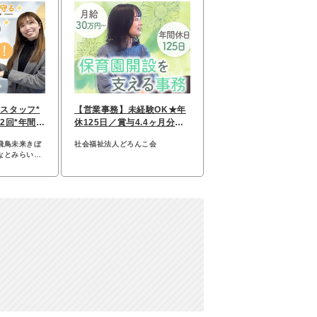
スタッフ*
【営業事務】未経験OK★年
2回*年間休
休125日／賞与4.4ヶ月分／
リモートあり◎
飛鳥未来きぼ
社会福祉法人どろんこ会
なとみらいキ