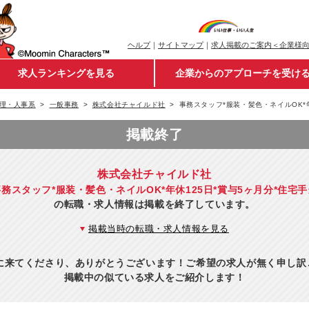
ヘルプ
｜
サイトマップ
｜
求人掲載のご案内＜企業様
求人ランキングを見る
企業からのアプローチを受け
理・人事系
一般事務
株式会社チャイルド社
事務スタッフ*服装・髪色・ネイルOK*
掲載終了
株式会社チャイルド社
事務スタッフ*服装・髪色・ネイルOK*年休125日*賞与5ヶ月分*住宅手
の転職・求人情報は掲載を終了しています。
掲載当時の転職・求人情報を見る
eに来てくださり、ありがとうございます！ご希望の求人が無く申し
掲載中の似ている求人をご紹介します！