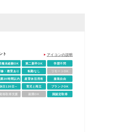
ント
アイコンの説明
業種未経験OK
第二新卒OK
学歴不問
研修・教育あり
転勤なし
リモートOK
残業20時間以内
産育休活用有
服装自由
休日120日～
育児と両立
ブランクOK
資格取得支援
副業OK
国認定取得