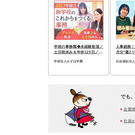
学校の事務職◆未経験歓迎／
人事総務｜
土日祝休み＆年休125日／残
月分*週2
業月10ｈ未満♪
5日*事務
学校法人みずほ学園
社会福祉法
でも
企業
社員