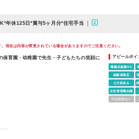
｜
*年休125日*賞与5ヶ月分*住宅手当
す。現在は内容が変更されている場合がありますのでご注意ください。
アピールポイ
以上の保育園・幼稚園で先生・子どもたちの笑顔に
職種未経験OK
経験者限定
土日祝休み
女性管理職在籍
時短勤務あり
……