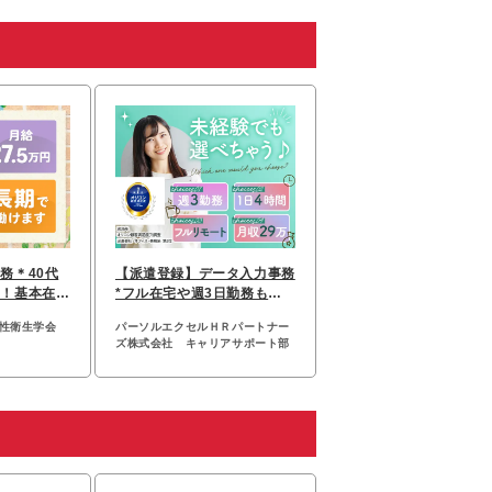
務＊40代
【派遣登録】データ入力事務
中！基本在宅
*フル在宅や週3日勤務も可*
以上
未経験OK*全国採用
母性衛生学会
パーソルエクセルＨＲパートナー
ズ株式会社 キャリアサポート部