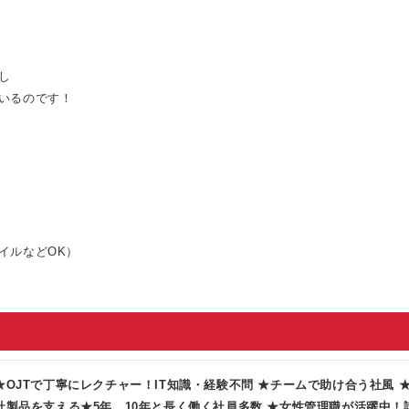
し
いるのです！
イルなどOK）
★OJTで丁寧にレクチャー！IT知識・経験不問 ★チームで助け合う社風
社製品を支える★5年、10年と長く働く社員多数 ★女性管理職が活躍中！