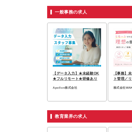
一般事務の求人
【データ入力】★未経験OK
【事務】未
★フルリモート★研修あり
ト管理／リ
給30万円
Apollon株式会社
株式会社WA
教育業界の求人