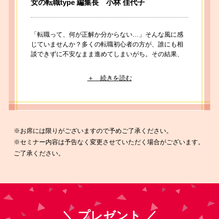
女の転職type 編集長 小林 佳代子
「転職って、何が正解か分からない…」そんな風に感
じていませんか？多くの転職初心者の方が、誰にも相
談できずに不安なまま進めてしまいがち。その結果、
なかなか転職が決まらなかったり、後悔する選択をし
てしまうことも少なくありません。本セミナーでは、
女の転職type20周年記念書籍『働くわたしの仕事地
図』の内容を踏まえながら、転職活動でありがちな失
敗とそこから学ぶ転職成功への秘訣について、本の著
者である小林佳代子（女の転職type編集長）がお伝え
します。
※お席には限りがございますので予めご了承ください。
※セミナー内容は予告なく変更させていただく場合がございます。
ご了承ください。
講演者プロフィール
新卒で(株)キャリアデザインセンター入社。転職情
報誌及び転職サイト「type」、「女の転職type」の
求人広告制作に携わる制作部に配属。1,000社以上
の企業の求人広告制作に携わる。
＼ プレゼント ／
その後、人事(新卒採用担当)、働く女性のための