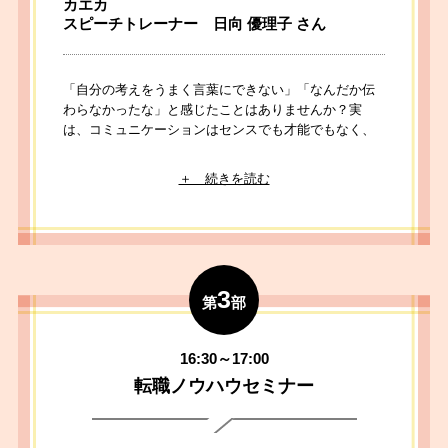
カエカ
スピーチトレーナー 日向 優理子 さん
「自分の考えをうまく言葉にできない」「なんだか伝
わらなかったな」と感じたことはありませんか？実
は、コミュニケーションはセンスでも才能でもなく、
技術です。本セミナーでは、話し方トレーニングサー
ビスを手掛ける「kaeka」がこれまで積み上げてきた知
見とトレーナー自身の経験をもとに、明日からすぐに
実践ができ、自信を持って伝えられるようになるため
の具体的なポイントをお伝えします。自らの言葉で理
想のキャリアを切り拓く。そのための第一歩を、ここ
から踏み出してみませんか？
3
第
部
講演者プロフィール
16:30～17:00
2022年、株式会社カエカに参画。これまでに、機
転職ノウハウセミナー
械系メーカーにてカスタマーサポートおよび研修講
師としてのべ500名に向けて研修を実施。その後、
Edtechベンチャー企業に転職し、営業・カスタマ