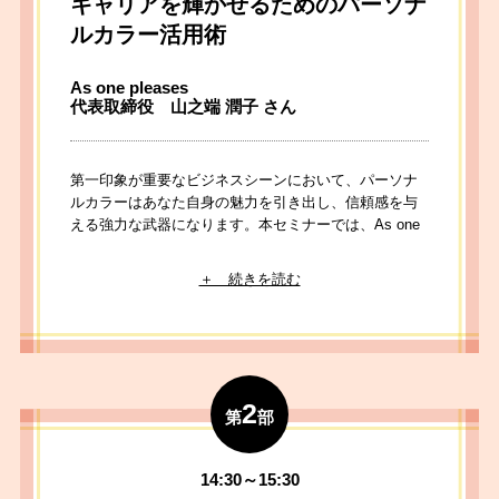
キャリアを輝かせるためのパーソナ
ルカラー活用術
As one pleases
代表取締役 山之端 潤子 さん
第一印象が重要なビジネスシーンにおいて、パーソナ
ルカラーはあなた自身の魅力を引き出し、信頼感を与
える強力な武器になります。本セミナーでは、As one
pleasesの山之端さんに、キャリアアップを後押しする
戦略的な色の活用術を伝授していただきます。単なる
トレンドに流されない、自分を最も印象づける「勝負
色」の見つけ方を解説いただきます。色の力を味方に
つけて、理想のキャリアをさらに輝かせましょう。
2
第
部
講演者プロフィール
イメージコンサルタント。500名以上の診断実績を
もとに、パーソナルカラー・骨格・顔タイプ診断を
14:30～15:30