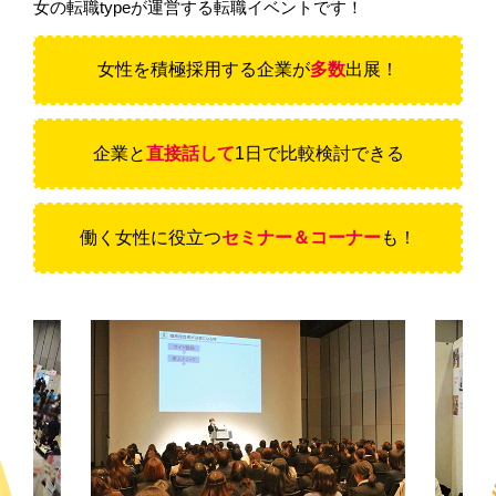
女の転職typeが運営する転職イベントです！
女性を積極採用する
企業が
多数
出展！
企業と
直接話して
1日で比較検討できる
働く女性に役立つ
セミナー＆コーナー
も！