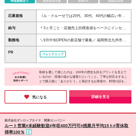
時短勤務あり
資格取得支援
副業OK
国認定取得
応募資格
《ル・クルーゼでは20代、30代、40代の幅広い年代
のスタッフが活躍中》 ◇学歴不問 ◇接客、販売、営
業などお客様対応の経験をお持ちの方 ≪こんな方は
給与
＊3ヶ月ごと・店舗売上目標達成をベースにインセン
ぜひご応募ください≫ ◇「食」に興味がある方 ◇自
ティブ支給あり ＊中には1回あたりの支給で34万円以
分のアイデアで売場を工夫したい方 ◇オープニング
上のインセンティブをもらったスタッフも！ 月給25
勤務地
＼9月中旬OPENの新店舗で募集／ 福岡県北九州市八
メンバーとして働きたい方 ◇年齢を重ねても安心し
万円～30万円 ※試用期間4ヶ月あり。期間中の給与・
幡東区東田4-1-1 ジ アウトレット北九州 ※別店舗で
て働き続けたい方
待遇の差異はありません。 ※月給額は、あなたの年
の研修を調整中です。詳しくは面接時にお聞きくださ
PR
フォトクリップ
齢、経験、能力を考慮の上、優遇いたします。待遇条
い。 ※9/1入社予定です。（入社日は応相談） (変更の
件の詳細については、面接などでご相談ください。 ※
範囲)上記を除く当社関連勤務地
入社後の研修・サポートが充実しているため、経験の
浅い方も歓迎いたします！ ※残業代は実労働時間に応
取材を通して感じたのは、100年の歴史を誇るブランドを支えて
いるのが、現場の温かな接客だということ。丁寧な対応をするこ
じて全額別途支給いたします。
とで購入後に「ありがとう」と再訪するお客様や、料理の話を共
有しに来る方がいるなど、関係が続いていく接客が根付いていま
す。働いていくうちにブランドのファンになるスタッフも多く、
だからこそ心の通う提案ができるのだと実感しました！
詳細を見る
気になる
株式会社ダンロップタイヤ 関東カンパニー
ルート営業#未経験歓迎#年収400万円可#残業月平均15ｈ#育休取
得率100％