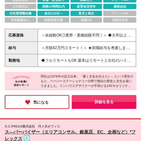
土日祝休み
残業20時間以内
産育休活用有
服装自由
女性管理職在籍
休日120日～
育児と両立
ブランクOK
時短勤務あり
資格取得支援
副業OK
国認定取得
応募資格
＜未経験OK◎業界・業種経験不問！＞ ◆大卒以上 ◆
社会人経験3年以上お持ちの方 【歓迎／優遇条件】
※EC運営の経験やillustrator、Photoshopのを扱える
給与
＜月額42万円スタート！＞ ★前職給与を考慮します
方 ※接客販売・営業経験のある方 ＜TOPIX：このよ
◆年俸500万円～ ※上記金額の1/12を月々支給いたし
うな方を求めています＞ 私たちは、文化を創り出す
ます。 ※2年目以降は勤続年数＋実績査定によって給
勤務地
◆フルリモートもOK 基本はリモートと出社のハイブ
クリエイティブな集団です。 事業拡大に伴い複数領
与を決定します。 ※試用期間6ヶ月あり。試用期間中
リッドを想定しています。 ※6ケ月の試用期間は不可
域を横断して活躍できるマルチワーカーを募集しま
の雇用形態、給与、待遇に変動はありません。 ※残業
＜本社＞ 東京都渋谷区代々木5-48-1 ＜銀座直営店＞
す。 自分で考え、動き、成果を出すことが好きな方
代は別途全額支給します（36協定による）
同社は1979年の設立以来、「書く文化を伝えたい」という理念の
東京都中央区銀座6-5-16 ※(変更の範囲)上記を除く当
であれば大歓迎。 生活に負担がかからないよう、ス
もと、ペーパーステーショナリー分野で独自の歴史と文化を築い
社関連勤務地 ＜TOPIX：なぜ、私たちは銀座に店を構
てきました。インハウスデザイナーが手掛ける100％オリジナル
ーパーフレックス、在宅、直行直帰、育児配慮により
えるのか＞ 世界中のトップブランドが集まる文化の
デザインは、幅広い年代の方が使いやすく、美しい製品です。紙
時短勤務応相談など、ライフステージに合わせて柔軟
発祥地、銀座。 そんな一等地に構える直営店は、
の質感や書き心地にも細かく配慮し、日常の様々なシーンで気持
に働ける環境もご用意しています。
「書く文化」を伝えるための特別な拠点です。 訪れ
ちを伝える製品づくりを追求。細かなこだわりが、お客様から長
詳細を見る
気になる
く愛される理由だと実感しました。
る方にとって、文化に触れるための一歩を体感してい
ただける空間づくりにこだわっています。 もちろん
お店では、こだわりぬいた100％オリジナルデザイン
の商品を展開。 ペーパーステーショナリーブランド
G.C.PRESS株式会社 代々木オフィス
として、銀座の地から時代に合わせた“書く文化”を届
ス―パーバイザー（エリアコンサル、銀座店、EC、企画など）*フ
け続けています。
レックス