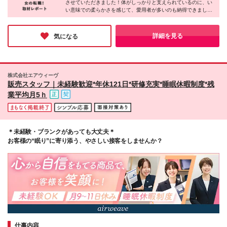
させていただきました！体がしっかりと支えられているのに、い
支給
プラーザ/ジ・アウトレット湘南平塚 等 -------------------
い意味での柔らかさを感じて、愛用者が多いのも納得できまし
-------------------- 全国の百貨店・専門店で募集中！ ※勤
た。ブランド力が高いだけでなく、働いている方々も温かく、居
務地は希望を考慮 ※転居を伴う異動はなし ※ご家族の
心地の良さを感じられるのも同社の魅力。キャリアアップのチャ
転勤や希望のキャリアによって異動可能
ンスもあるので、これからさらに大きくなっていく同社でなら長
詳細を見る
気になる
期的な目線でキャリアが築けそうです。
株式会社エアウィーヴ
販売スタッフ｜未経験歓迎*年休121日*研修充実*睡眠休暇制度*残
業平均月5ｈ
＊未経験・ブランクがあっても大丈夫＊
お客様の“眠り”に寄り添う、やさしい接客をしませんか？
仕事内容