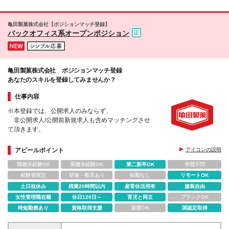
な課題に対して 積極的に自ら課題を発見し、解決
への提案をするのが得意な方 ■プロダクトの開発をエ
ンジニアの立場ではなく、上流に入り込むことでより
亀田製菓株式会社【ポジションマッチ登録】
バックオフィス系オープンポジション
ユーザーのニーズを引き出す事にやりがいを感じる
方 ■外部ベンダー及び社内ステークホルダーとのコミ
ュニケーションが多くなる中で ストレス耐性が強い
方 ■AIを組み込んだプロダクトの起案が得意な方、ま
亀田製菓株式会社 ポジションマッチ登録
たはその領域の知見を伸ばしたい方
あなたのスキルを登録してみませんか？
仕事内容
※本登録では、公開求人のみならず、
非公開求人/公開前新規求人も含めマッチングさせ
て頂きます。
アピールポイント
アイコンの説明
職種未経験OK
業種未経験OK
第二新卒OK
学歴不問
経験者限定
研修・教育あり
転勤なし
リモートOK
土日祝休み
残業20時間以内
産育休活用有
服装自由
女性管理職在籍
休日120日～
育児と両立
ブランクOK
時短勤務あり
資格取得支援
副業OK
国認定取得