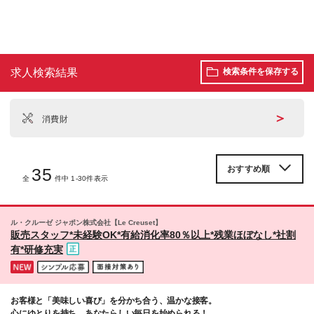
求人検索結果
検索条件を保存する
＞
消費財
35
全
件中 1-30件表示
ル・クルーゼ ジャポン株式会社【Le Creuset】
販売スタッフ*未経験OK*有給消化率80％以上*残業ほぼなし*社割
有*研修充実
お客様と「美味しい喜び」を分かち合う、温かな接客。
心にゆとりを持ち、あなたらしい毎日を始められる！