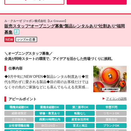
レット店 【栃木】 ◇佐野プレミアム・アウトレット
店 【茨城】 ◇あみプレミアム・アウトレット店 【静
岡】 ◇御殿場プレミアム・アウトレット店 【大阪】
◇りんくうプレミアム・アウトレット店 ◇梅田阪急
ル・クルーゼ ジャポン株式会社【Le Creuset】
店 ◇心斎橋大丸店 【京都】 ◇京都大丸店 ◇京都伊勢
販売スタッフ*オープニング募集*製品レンタルあり*社割あり*福岡
丹店 ◇京都高島屋S.C.店 【兵庫】 ◇神戸三田プレミ
募集
アム・アウトレット店 ◇三井アウトレットパーク マ
リンピア神戸店 【岐阜】 ◇土岐プレミアム・アウト
レット店 【三重】 ◇三井アウトレットパークジャズ
ドリーム 長島店 (変更の範囲)上記を除く当社関連勤務
＼オープニングスタッフ募集／
地
全員が同時スタートの環境で、アイデアを活かした売場づくりに挑戦。
仕事内容
◆9月中旬にNEW OPEN◆製品レンタル制度あり◆世
代を問わずに愛される製品◆目の前のお客様だけでは
なくその先のご家族などにも喜んでもらえる充実感あ
り
アピールポイント
アイコンの説明
職種未経験OK
業種未経験OK
第二新卒OK
学歴不問
経験者限定
研修・教育あり
転勤なし
リモートOK
土日祝休み
残業20時間以内
産育休活用有
服装自由
女性管理職在籍
休日120日～
育児と両立
ブランクOK