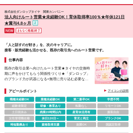
株式会社ダンロップタイヤ 関東カンパニー
法人向けルート営業★未経験OK！育休取得率100％★年休121日
★賞与4.8ヶ月
「人と話すのが好き」を、次のキャリアに。
接客・販売経験も活かせる、既存の取引先へのルート営業です。
仕事内容
既存の取引企業へ向けたルート営業★タイヤの交換時
期に声をかけてもらう関係性づくり★「ダンロップ」
のブランド力が武器になる=無理に売り込む必要なし
★育休復帰後の時短勤務OK★
アピールポイント
アイコンの説明
職種未経験OK
業種未経験OK
第二新卒OK
学歴不問
経験者限定
研修・教育あり
転勤なし
リモートOK
土日祝休み
残業20時間以内
産育休活用有
服装自由
女性管理職在籍
休日120日～
育児と両立
ブランクOK
時短勤務あり
資格取得支援
副業OK
国認定取得