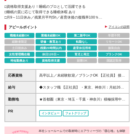
□資格取得支援あり！睡眠のプロとして活躍できる
□睡眠の質に応じて取得できる睡眠休暇 あり
□月9～11日休み／残業月平均5h／産育休後の復職率100％
□新店舗続々オープン！未経験から早期に店長を目指せる
アピールポイント
アイコンの説明
職種未経験OK
業種未経験OK
第二新卒OK
学歴不問
経験者限定
研修・教育あり
転勤なし
リモートOK
土日祝休み
残業20時間以内
産育休活用有
服装自由
女性管理職在籍
休日120日～
育児と両立
ブランクOK
時短勤務あり
資格取得支援
副業OK
国認定取得
応募資格
高卒以上／未経験歓迎／ブランクOK 【正社員】 接客
経験1年以上の方（アルバイトも含） ◎カウンセリン
グ販売や店長としてスタッフを取りまとめたご経験が
給与
◆スタッフ職 【正社員】 ・東京、神奈川：月給26万
ある方は優遇します 【契約社員】 未経験OK ◎接客経
円～ ・千葉、埼玉、愛知：月給25万3000円～ 【契約
験のある方は歓迎します（アルバイト含む） ---- 契約
社員】 ・東京、神奈川：月給25万5000円～ ・千葉、
勤務地
★首都圏（東京・埼玉・千葉・神奈川）積極採用中！
の更新 有（契約期間満了時に判断） 更新上限 有
埼玉、愛知、京都、大阪：月給25万円～ ・北海道、
★新規店舗も続々とオープン中！未経験から早期に店
（通算契約期間の上限5年）
栃木、茨城、群馬、福井、岐阜、広島、福岡：月給23
長を目指せるチャンスも◎ ------------採用強化店舗-----
PR
インタビュー
フォトクリップ
万2000円～ ・その他の地域：月給21万5000円～ ※ス
--------- ■東京都 三越日本橋/松屋銀座/京王新宿/東急吉
キルや経験を考慮の上、優遇します ※試用期間（正社
祥寺/伊勢丹立川/ハンズ北千住 等 ■埼玉県 伊勢丹浦和/
員6ヶ月/契約社員3ヶ月）あり。その間も給与・待遇
イオンモールレイクタウン等 ■千葉県 柏高島屋/プレ
に差異なし ※給与は居住地に伴います ※残業代は全額
本社ショールームでの取材時にエアウィーヴの「寝心地」も体験
ミアム・アウトレット 酒々井 等 ■神奈川県 東急たま