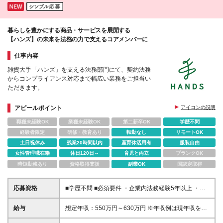
暮らしを豊かにする商品・サービスを展開する
【ハンズ】の未来を法務の力で支えるコアメンバーに
仕事内容
雑貨大手「ハンズ」を支える法務部門にて、契約法務
からコンプライアンス対応まで幅広い業務をご担当い
ただきます。
アピールポイント
アイコンの説明
職種未経験OK
業種未経験OK
第二新卒OK
学歴不問
経験者限定
研修・教育あり
転勤なし
リモートOK
土日祝休み
残業20時間以内
産育休活用有
服装自由
女性管理職在籍
休日120日～
育児と両立
ブランクOK
時短勤務あり
資格取得支援
副業OK
国認定取得
応募資格
■学歴不問 ■必須要件 ・企業内法務経験5年以上 ・基
礎的な法律知識があること ・契約審査、契約書作成
実務経験必須 ・各部門とのコミュニケーションに問
給与
想定年収：550万円～630万円 ※年収例は現年収を考
題がないこと、事案の詳細をヒアリングして課題をみ
慮し、弊社規定により決定いたします。 ■月給38万