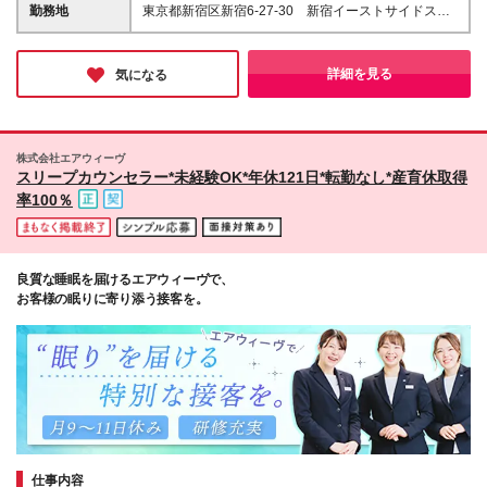
つけ解決する能力がある方 ・ハンズの業態や小売業
8000円～43万9000円＋賞与：年2回（6月／12月支
勤務地
東京都新宿区新宿6-27-30 新宿イーストサイドスク
を理解し、小売業での法務業務に興味がある方
給）※業績連動 ※現年収を考慮し、弊社規定により決
エアWest3階 (変更の範囲)上記を除く当社関連勤務地
定いたします。 ※試用期間3ヶ月間の待遇・給与・福
利厚生の差異はありません。 ※みなし残業なし。残業
詳細を見る
気になる
代は全額別途支給いたします ※昇給：年1回あり
株式会社エアウィーヴ
スリープカウンセラー*未経験OK*年休121日*転勤なし*産育休取得
率100％
良質な睡眠を届けるエアウィーヴで、
お客様の眠りに寄り添う接客を。
仕事内容