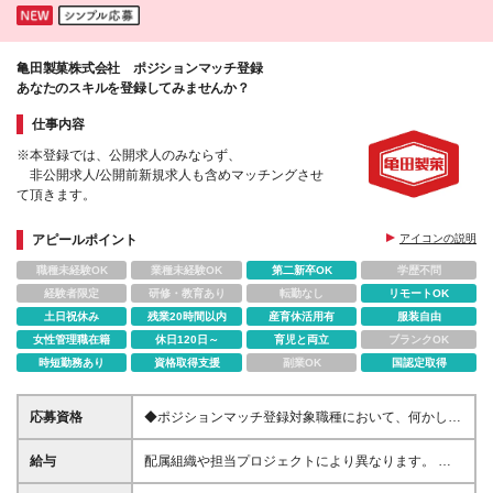
亀田製菓株式会社 ポジションマッチ登録
あなたのスキルを登録してみませんか？
仕事内容
※本登録では、公開求人のみならず、
非公開求人/公開前新規求人も含めマッチングさせ
て頂きます。
アピールポイント
アイコンの説明
職種未経験OK
業種未経験OK
第二新卒OK
学歴不問
経験者限定
研修・教育あり
転勤なし
リモートOK
土日祝休み
残業20時間以内
産育休活用有
服装自由
女性管理職在籍
休日120日～
育児と両立
ブランクOK
時短勤務あり
資格取得支援
副業OK
国認定取得
応募資格
◆ポジションマッチ登録対象職種において、何かしら
の知識・経験を有する方
給与
配属組織や担当プロジェクトにより異なります。 想
定年収：400万円～1000万円 ※ご経験やスキルに応じ