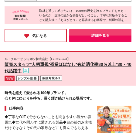
東武店 ◇新宿伊勢丹店 ◇松屋銀座店 ◇日本橋三越店
入社後の研修・サポートが充実しているため、経験の
【神奈川】 ◇テラスモール湘南店 ◇ラゾーナ川崎店
浅い方も歓迎いたします！ ※残業代は実労働時間に応
取材を通して感じたのは、100年の歴史を誇るブランドを支えて
◇そごう横浜店 ◇三井アウトレットパーク 横浜ベイ
いるのが、現場の温かな接客だということ。丁寧な対応をするこ
じて全額別途支給いたします。
サイド店 【埼玉】 ◇そごう大宮店 ◇レイクタウン ア
とで購入後に「ありがとう」と再訪するお客様や、料理の話を共
ウトレット店 ◇三井アウトレットパーク入間店 【千
有しに来る方がいるなど、関係が続いていく接客が根付いていま
葉】 ◇三井アウトレットパーク 幕張店 ◇三井アウト
す。働いていくうちにブランドのファンになるスタッフも多く、
レットパーク 木更津店 ◇酒々井プレミアム・アウト
だからこそ心の通う提案ができるのだと実感しました！
詳細を見る
気になる
レット店 【栃木】 ◇佐野プレミアム・アウトレット
店 【茨城】 ◇あみプレミアム・アウトレット店 【静
岡】 ◇御殿場プレミアム・アウトレット店 【大阪】
◇りんくうプレミアム・アウトレット店 ◇梅田阪急
ル・クルーゼ ジャポン株式会社【Le Creuset】
店 ◇心斎橋大丸店 【京都】 ◇京都大丸店 ◇京都伊勢
販売スタッフ*人柄重視*残業ほぼなし*有給消化率80％以上*30・40
丹店 ◇京都高島屋S.C.店 【兵庫】 ◇神戸三田プレミ
代活躍中
アム・アウトレット店 ◇三井アウトレットパーク マ
リンピア神戸店 【岐阜】 ◇土岐プレミアム・アウト
レット店 【三重】 ◇三井アウトレットパークジャズ
ドリーム 長島店 (変更の範囲)上記を除く当社関連勤務
時代を超えて愛される100年ブランド。
地
心と体にゆとりを持ち、長く輝き続けられる場所です。
仕事内容
◆丁寧なOJTで分からないことも聞きやすい温かい雰
囲気◆世代を問わずに愛される製品◆目の前のお客様
だけではなくその先の家族などにも喜んでもらえる充
実感あり