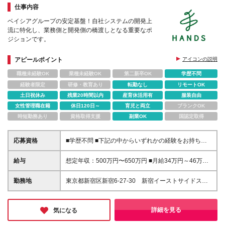
仕事内容
ベイシアグループの安定基盤！自社システムの開発上
流に特化し、業務側と開発側の橋渡しとなる重要なポ
ジションです。
アピールポイント
アイコンの説明
職種未経験OK
業種未経験OK
第二新卒OK
学歴不問
経験者限定
研修・教育あり
転勤なし
リモートOK
土日祝休み
残業20時間以内
産育休活用有
服装自由
女性管理職在籍
休日120日～
育児と両立
ブランクOK
時短勤務あり
資格取得支援
副業OK
国認定取得
応募資格
■学歴不問 ■下記の中からいずれかの経験をお持ちの
方 1、プロジェクトリーダーの経験 システム開発
（規模は問わず）のリーディングを行った経験 例
給与
想定年収：500万円〜650万円 ■月給34万円～46万円
えば、SIerでの立場で顧客要求分析・顧客要件定義か
＋賞与：年2回（6月／12月支給）※業績連動 ※現年
ら携わった経験 2、プロジェクトマネジメントの経験
収を考慮し、弊社規定により決定いたします。 ※想定
勤務地
東京都新宿区新宿6-27-30 新宿イーストサイドスク
システムを1から開発する上でスケジュール工数の
年収：賞与・予算達成報奨・年間プロフィットシェア
エアWest3階 (変更の範囲)上記を除く当社関連勤務地
策定・管理。 システム設計のご経験 単体アプ
リング（いずれも前年ベース）が含まれます。 ※試用
リ・システムの構成図作成ではなく、システムそのも
期間3ヶ月間の待遇・給与・福利厚生の差異はありま
詳細を見る
気になる
のの大まかな設計の経験 【求める人物像】 ■変化の激
せん。 ※みなし残業なし。残業代は全額別途支給いた
しい小売業界の内製システムのリプレイスという大き
します ※昇給：年1回あり