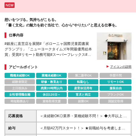
想いをつづる。気持ちがこもる。
「書く文化」の魅力を紡ぐ当社で、心から“やりたい”と思える仕事を。
仕事内容
#銀座に直営店を展開#「ボローニャ国際児童図書展
グランプリ」「ニューヨークタイムズ年間最優秀絵本
賞」受賞#リモート勤務可能#スーパーフレックス#問
屋を介在せず、全て直接取引
アピールポイント
アイコンの説明
職種未経験OK
業種未経験OK
第二新卒OK
学歴不問
経験者限定
研修・教育あり
転勤なし
リモートOK
土日祝休み
残業20時間以内
産育休活用有
服装自由
女性管理職在籍
休日120日～
育児と両立
ブランクOK
時短勤務あり
資格取得支援
副業OK
国認定取得
応募資格
＜未経験OK◎業界・業種経験不問！＞ ◆大卒以上 ◆
社会人経験3年以上お持ちの方 【歓迎／優遇条件】
※EC運営の経験やillustrator、Photoshopのを扱える
給与
＜月額42万円スタート！＞ ★前職給与を考慮します
方 ※接客販売・営業経験のある方 ＜TOPIX：このよ
◆年俸500万円～ ※上記金額の1/12を月々支給いたし