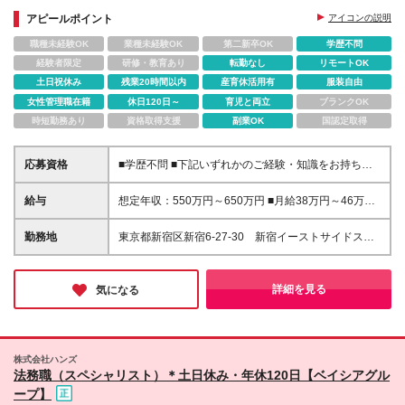
アピールポイント
アイコンの説明
職種未経験OK
業種未経験OK
第二新卒OK
学歴不問
経験者限定
研修・教育あり
転勤なし
リモートOK
土日祝休み
残業20時間以内
産育休活用有
服装自由
女性管理職在籍
休日120日～
育児と両立
ブランクOK
時短勤務あり
資格取得支援
副業OK
国認定取得
応募資格
■学歴不問 ■下記いずれかのご経験・知識をお持ちの
方 ・モバイルアプリの開発経験（設計～実装まで一
連の経験があると可） ・既存システムとの連携する
給与
想定年収：550万円～650万円 ■月給38万円～46万円
プロジェクトマネジメント経験
＋賞与：年2回（6月／12月支給）※業績連動 ※現年
収を考慮し、弊社規定により決定いたします。 ※想定
勤務地
東京都新宿区新宿6-27-30 新宿イーストサイドスク
年収：賞与・予算達成報奨・年間プロフィットシェア
エアWest3階 (変更の範囲)上記を除く当社関連勤務地
リング（いずれも前年ベース）が含まれます。 ※試用
期間3ヶ月間の待遇・給与・福利厚生の差異はありま
詳細を見る
気になる
せん。 ※みなし残業なし。残業代は全額別途支給いた
します ※昇給：年1回あり
株式会社ハンズ
法務職（スペシャリスト）＊土日休み・年休120日【ベイシアグル
ープ】