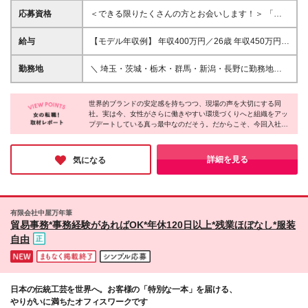
応募資格
＜できる限りたくさんの方とお会いします！＞ 「安
定した企業で働きたい」「営業デビューしたい」「コ
ミュニケーション力を活かしたい」 といった志望動
給与
【モデル年収例】 年収400万円／26歳 年収450万円／
機の方も大歓迎です♪ ◎未経験・第二新卒歓迎 ◎学歴
30歳 ★頑張りは昇給・賞与でしっかり還元する安定
不問 ＼こんな方にピッタリです！／ ★接客や販売の
した給与体系です！ 月給20万円〜30万円＋各種手当
勤務地
＼ 埼玉・茨城・栃木・群馬・新潟・長野に勤務地多
経験を活かして営業に挑戦したい方 ★ガツガツ売り
＋賞与年2回（前年実績4.8ヶ月分） ※経験やスキルな
数！ ／ ※マイカー、バイク、自転車通勤OK！駐車場
込むより、長く深い関係を築きたい方 ★安定した企
どを考慮し、規定により決定します。 ※試用期間3ヶ
完備の拠点がほとんどですので、通勤もラクラクです
業で腰を据えて長く働きたい方
月あり（期間中の待遇に変動はありません） ＜月収
世界的ブランドの安定感を持ちつつ、現場の声を大切にする同
♪ ご希望の勤務地を考慮して決定します。U・Iターン
社。実は今、女性がさらに働きやすい環境づくりへと組織をアッ
例＞ 月収27万円（20代／入社3年目／配偶者・子1
も大歓迎です！ 【積極採用中のエリア】 ◆埼玉県（7
プデートしている真っ最中なのだそう。だからこそ、今回入社さ
人） ┗ 月給22万円＋住宅手当＋時間外手当
拠点）：川口市、狭山市、桶川市、熊谷市、越谷市、
れる方は、これまで以上に風通しが良い、最高のタイミングでス
幸手市、三芳町 ◆茨城県（4拠点）：水戸市、日立
タートを切れます！好待遇に甘んじず、社員ファーストで進化し
市、つくば市、神栖市 ◆栃木県（4拠点）：那須塩原
続ける柔軟な姿勢に、長く安心して働ける確かな魅力を感じまし
詳細を見る
気になる
た！
市、佐野市、小山市、上三川町 ◆群馬県（4拠点）：
前橋市、渋川市、桐生市、太田市 ◆新潟県（5拠
点）：新潟市、上越市、三条市、長岡市、聖籠町 ◆
長野県（4拠点）：長野市、駒ケ根市、東御市、山形
有限会社中屋万年筆
村 【本社】 東京都江東区豊洲3丁目3番3号 ※各拠点
貿易事務*事務経験があればOK*年休120日以上*残業ほぼなし*服装
の詳細な住所については、面接時や内定時に詳しくお
自由
伝えします。 （変更の範囲）上記を除く当社関連勤
務地
日本の伝統工芸を世界へ。お客様の「特別な一本」を届ける、
やりがいに満ちたオフィスワークです