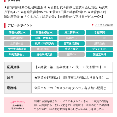
★家賃8割補助の社宅制度あり ★引越し代＆家探し旅費も会社負担 ★残業
月平均4.7h ★有給取得率95.5% ★最大7日間の連休取得OK ★産育休＆時
短制度完備 ★「くるみん」認定企業♪【未経験から正社員デビューOK】
アピールポイント
アイコンの説明
職種未経験OK
業種未経験OK
第二新卒OK
学歴不問
経験者限定
研修・教育あり
転勤なし
リモートOK
土日祝休み
残業20時間以内
産育休活用有
服装自由
女性管理職在籍
休日120日～
育児と両立
ブランクOK
時短勤務あり
資格取得支援
副業OK
国認定取得
応募資格
【未経験・第二新卒歓迎！20代・30代活躍中♪】 ※35
歳以下の方(若年層の長期キャリア形成を図るため) ※
学歴不問 ＼こんな方にピッタリです!／ □新しい出会
給与
★家賃を8割補助！（限度額は地域により異なる） ※
いを楽しみたい方 □一人暮らしを始めたいけど資金に
転勤による引っ越しが発生する場合 ＝＝＝＝＝＝＝
不安がある方 □ワークライフバランスを大切にしたい
＝＝＝＝＝＝＝＝＝＝＝＝＝＝＝＝ 例えば、家賃7.5
勤務地
全国エリアの「カメラのキタムラ」各店舗へ配属とな
方 □人と話すことや、誰かを喜ばせることが好きな方
万円なら6万円は会社で負担。 あなたが支払うのは、
ります♪ ※最初の配属先は希望を最大限考慮した上で
接客、販売、事務、介護士など、様々な前職の先輩が
たったの1.5万円です！ 年間では自己負担額が約72万
決定します ▼詳しい勤務地住所は下記URLをご確認
入社しています！
円ほどお得になります！ ＝＝＝＝＝＝＝＝＝＝＝＝
全国に店舗を構える「カメラのキタムラ」さん。「家賃の8割を
ください。 https://sss.kitamura.jp/ ※店舗により車
会社が負担する」という驚きの社宅制度は、全国のどこの勤務地
＝＝＝＝＝＝＝＝＝＝＝ 月給22万8,700円～26万
通勤・駐車場利用も可 ※将来的には地区社員（契約社
でも平等に、経済的な負担を減らしながら暮らしを楽しめる、他
3,100円＋賞与年2回（初回の支給は当社規定による）
員）という転勤が発生しない選択も可能です（条件あ
に類を見ない魅力的な制度です。残業も少なく有休も取りやすい
＋残業手当 ＜実際の給与例＞ *24歳:月給23万4,700円
り） ※下記に記載の【勤務地一覧】住所につきまして
環境で、仕事もプライベートも全力で楽しめるはず。安定企業×