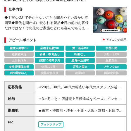
仕事内容
◆丁寧なOJTで分からないことも聞きやすい温かい雰
囲気◆世代を問わずに愛される製品◆目の前のお客様
だけではなくその先のご家族などにも喜んでもらえる
充実感あり
アピールポイント
アイコンの説明
職種未経験OK
業種未経験OK
第二新卒OK
学歴不問
経験者限定
研修・教育あり
転勤なし
リモートOK
土日祝休み
残業20時間以内
産育休活用有
服装自由
女性管理職在籍
休日120日～
育児と両立
ブランクOK
時短勤務あり
資格取得支援
副業OK
国認定取得
応募資格
≪20代、30代、40代の幅広い年代のスタッフが活躍
中≫ ◇学歴不問 ◇未経験OK ≪こんな方はぜひご応募
ください≫ ◇「食」に興味がある方 ◇年齢を重ねて
給与
＊3ヶ月ごと・店舗売上目標達成をベースにインセン
も安心して働き続けたい方 ◇働きやすさのある環境
ティブ支給あり ＊中には1回あたりの支給で34万円以
で働きたい方 ◇流行に左右されない製品を自信をも
上のインセンティブをもらったスタッフも！ 月給23
勤務地
★東京・神奈川・埼玉・千葉・大阪・京都・兵庫で採
って提案したい方
万円～30万円 ※試用期間4ヶ月あり。期間中の給与・
用強化中！★ ＊勤務地は希望を考慮して決定いたし
待遇の差異はありません。 ※月給額は、あなたの年
ます 【東京】 ◇二子玉川ライズ店 ◇北千住マルイ店
PR
フォトクリップ
齢、経験、能力を考慮の上、優遇いたします。待遇条
◇南町田グランベリーパークアウトレット店 ◇池袋
件の詳細については、面接などでご相談ください。 ※