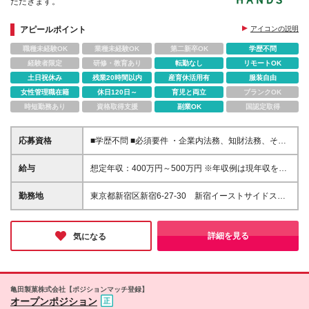
ただきます。
アピールポイント
アイコンの説明
職種未経験OK
業種未経験OK
第二新卒OK
学歴不問
経験者限定
研修・教育あり
転勤なし
リモートOK
土日祝休み
残業20時間以内
産育休活用有
服装自由
女性管理職在籍
休日120日～
育児と両立
ブランクOK
時短勤務あり
資格取得支援
副業OK
国認定取得
応募資格
■学歴不問 ■必須要件 ・企業内法務、知財法務、それ
に類似するリーガル業務の経験3年以上 ・法学部また
は法科大学院出身 ・小売業や「ハンズ」の業態・商
給与
想定年収：400万円～500万円 ※年収例は現年収を考
品に興味・関心がある方 ・法律の専門知識に偏るこ
慮し、弊社規定により決定いたします。 ※試用期間3
となく、各部門（バイヤー、店舗、販促部門等）に寄
ヶ月間の待遇・給与・福利厚生の差異はありません。
勤務地
東京都新宿区新宿6-27-30 新宿イーストサイドスク
り添い、共に解決策を探れるコミュニケーション能
※みなし残業なし。残業代は全額別途支給いたします
エアWest3階 (変更の範囲)上記を除く当社関連勤務地
力・ヒアリング力をお持ちの方 ・基礎的な法律知識
※昇給：年1回あり
があること及び法務実務経験（3年以上）がある方 ・
詳細を見る
気になる
向上心・チャレンジ精神がある方
亀田製菓株式会社【ポジションマッチ登録】
オープンポジション