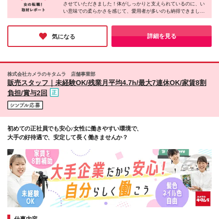
させていただきました！体がしっかりと支えられているのに、い
支給
プラーザ/ジ・アウトレット湘南平塚 等 -------------------
い意味での柔らかさを感じて、愛用者が多いのも納得できまし
-------------------- 全国の百貨店・専門店で募集中！ ※勤
た。ブランド力が高いだけでなく、働いている方々も温かく、居
務地は希望を考慮 ※転居を伴う異動はなし ※ご家族の
心地の良さを感じられるのも同社の魅力。キャリアアップのチャ
転勤や希望のキャリアによって異動可能
ンスもあるので、これからさらに大きくなっていく同社でなら長
詳細を見る
気になる
期的な目線でキャリアが築けそうです。
株式会社カメラのキタムラ 店舗事業部
販売スタッフ｜未経験OK/残業月平均4.7h/最大7連休OK/家賃8割
負担/賞与2回
初めての正社員でも安心♪女性に働きやすい環境で、
大手の好待遇で、安定して長く働きませんか？
仕事内容