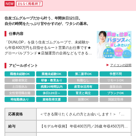
住友ゴムグループだから叶う、年間休日121日。
自分の時間をたっぷり甘やかすのが、ワタシの基本。
仕事内容
「DUNLOP」を扱う住友ゴムグループで、未経験か
ら年収400万円も目指せるルート営業のお仕事です★
グローバルブランド★店舗運営の企画などもできる★
育休復帰後の時短勤務も相談可★女性管理職になるチ
ャンスも
アピールポイント
アイコンの説明
職種未経験OK
業種未経験OK
第二新卒OK
学歴不問
経験者限定
研修・教育あり
転勤なし
リモートOK
土日祝休み
残業20時間以内
産育休活用有
服装自由
女性管理職在籍
休日120日～
育児と両立
ブランクOK
時短勤務あり
資格取得支援
副業OK
国認定取得
応募資格
＜できる限りたくさんの方とお会いします！＞ 「地
元の安定した会社で、普通に生活したい」「求人ペー
ジに出てきてなんとなく」…といった志望動機の方も
給与
【モデル年収例】 年収400万円／26歳 年収450万円／
大歓迎です♪ ☆未経験・第二新卒歓迎 ☆学歴不問 ＼
30歳 ★頑張りは昇給・賞与でしっかり還元する安定