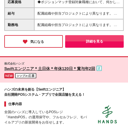
応募資格
◆ポジションマッチ登録対象職種において、何かしら
の知識・経験を有する方
給与
配属組織や担当プロジェクトにより異なります。 想
定年収：450万円～1100万円 ※ご経験やスキルに応じ
て決定します。 ※上記想定年収はあくまでも目安の金
勤務地
配属組織や担当プロジェクトにより異なります。 ◆
額であり、 選考を通じて上下する可能性がありま
新潟本社 新潟県新潟市江南区亀田工業団地3丁目1番1
す。
号 ◆東京オフィス 東京都中央区入船3丁目3番8号
ヒューリック築地イーストビル 東京オフィス (変更の
詳細を見る
気になる
範囲)上記を除く当社関連勤務地
株式会社ハンズ
Swiftエンジニア＊土日休＊年休120日＊賞与年2回
ハンズの未来を創る【Swiftエンジニア】
自社開発POSシステム・アプリで全国店舗を支える！
仕事内容
全国のハンズに導入しているPOSレジ
「HandsPOS」の運用保守や、フルセルフレジ、モバ
イルアプリの新規開発をお任せします。