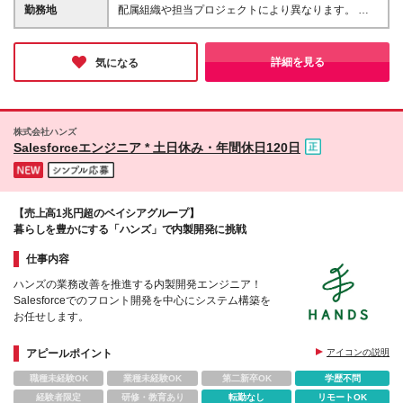
て決定します。 ※上記想定年収はあくまでも目安の金
勤務地
配属組織や担当プロジェクトにより異なります。 ◆
額であり、 選考を通じて上下する可能性がありま
新潟本社 新潟県新潟市江南区亀田工業団地3丁目1番1
す。
号 ◆東京オフィス 東京都中央区入船3丁目3番8号 プ
ライムタワー築地 ▼営業職の方は以下の支店で勤務
詳細を見る
気になる
いただく可能性がございます 北海道・仙台・栃木・
埼玉・新潟・東京・神奈川・愛知・石川・大阪・福
岡・広島 (変更の範囲)上記を除く当社関連勤務地
株式会社ハンズ
Salesforceエンジニア * 土日休み・年間休日120日
【売上高1兆円超のベイシアグループ】
暮らしを豊かにする「ハンズ」で内製開発に挑戦
仕事内容
ハンズの業務改善を推進する内製開発エンジニア！
Salesforceでのフロント開発を中心にシステム構築を
お任せします。
アピールポイント
アイコンの説明
職種未経験OK
業種未経験OK
第二新卒OK
学歴不問
経験者限定
研修・教育あり
転勤なし
リモートOK