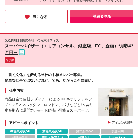
になります。同社では、お客様の要望を丁寧にヒアリングし、職
ニケーションを大切に丁寧に働きたい方を歓迎しま
人と相談しながら「特別な一本」を作り上げています。納品後に
す！
お客様から喜びのメールが届くことも珍しくないそうです。世界
中のファンに最高の製品をお届けする、そんな大きなやりがいを
詳細を見る
気になる
味わえる同社に、ぜひ応募してみてはいかがでしょうか。
G.C.PRESS株式会社 代々木オフィス
スーパーバイザー（エリアコンサル、銀座店、EC、企画）*月収42
万円～
「書く文化」を伝える当社の中核メンバー募集。
簡単な仕事ではないけれど、でも、だからこそ面白い。
仕事内容
商品は全て自社デザイナーによる100%オリジナルデ
ザイン#マンハッタン、ロンドン、パリなどと並ぶ銀
座を拠点に展開#リモート勤務が可能＆スーパーフレ
ックスタイム制#問屋を介在せず、全て直接取引
アピールポイント
アイコンの説明
職種未経験OK
業種未経験OK
第二新卒OK
学歴不問
経験者限定
研修・教育あり
転勤なし
リモートOK