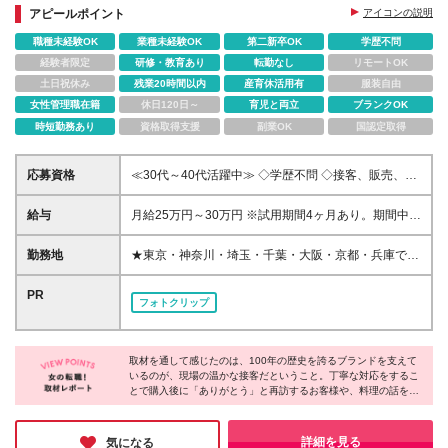
アピールポイント
アイコンの説明
職種未経験OK
業種未経験OK
第二新卒OK
学歴不問
経験者限定
研修・教育あり
転勤なし
リモートOK
土日祝休み
残業20時間以内
産育休活用有
服装自由
女性管理職在籍
休日120日～
育児と両立
ブランクOK
時短勤務あり
資格取得支援
副業OK
国認定取得
応募資格
≪30代～40代活躍中≫ ◇学歴不問 ◇接客、販売、営
業などお客様対応の経験をお持ちの方 ＊人柄を重視
して採用を行っています！ぜひお気軽にご応募くださ
給与
月給25万円～30万円 ※試用期間4ヶ月あり。期間中の
い。 ≪こんな方はぜひご応募ください≫ ◇「食」に
給与・待遇の差異はありません。 ※月給額は、あなた
興味がある方 ◇経験を活かし丁寧な接客に挑戦した
の年齢、経験、能力を考慮の上、優遇いたします。待
勤務地
★東京・神奈川・埼玉・千葉・大阪・京都・兵庫で採
い方 ◇分からないことも聞きやすい温かい環境で働
遇条件の詳細については、面接などでご相談くださ
用強化中！★ ＊勤務地は希望を考慮して決定いたし
きたい方 ◇お客様からの感謝をダイレクトに感じた
い。 ※入社後の研修・サポートが充実しているため、
ます 【東京】 ◇二子玉川ライズ店 ◇北千住マルイ店
PR
い方
フォトクリップ
経験の浅い方も歓迎いたします！ ※残業代は実労働時
◇南町田グランベリーパークアウトレット店 ◇池袋
間に応じて全額別途支給いたします。
東武店 ◇新宿伊勢丹店 ◇松屋銀座店 ◇日本橋三越店
【神奈川】 ◇テラスモール湘南店 ◇ラゾーナ川崎店
取材を通して感じたのは、100年の歴史を誇るブランドを支えて
◇そごう横浜店 ◇三井アウトレットパーク 横浜ベイ
いるのが、現場の温かな接客だということ。丁寧な対応をするこ
サイド店 【埼玉】 ◇そごう大宮店 ◇レイクタウン ア
とで購入後に「ありがとう」と再訪するお客様や、料理の話を共
ウトレット店 ◇三井アウトレットパーク入間店 【千
有しに来る方がいるなど、関係が続いていく接客が根付いていま
葉】 ◇三井アウトレットパーク 幕張店 ◇三井アウト
す。働いていくうちにブランドのファンになるスタッフも多く、
レットパーク 木更津店 ◇酒々井プレミアム・アウト
だからこそ心の通う提案ができるのだと実感しました！
詳細を見る
気になる