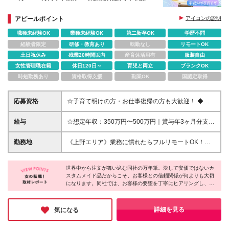
務・ネイルOK◆駅チカオフィス
アピールポイント
アイコンの説明
職種未経験OK
業種未経験OK
第二新卒OK
学歴不問
経験者限定
研修・教育あり
転勤なし
リモートOK
土日祝休み
残業20時間以内
産育休活用有
服装自由
女性管理職在籍
休日120日～
育児と両立
ブランクOK
時短勤務あり
資格取得支援
副業OK
国認定取得
応募資格
☆子育て明けの方・お仕事復帰の方も大歓迎！ ◆基
本的なPC操作・Excel操作ができる方 ◆学歴不問 ※
海外とのメールのやり取りがあるため、英語に抵抗が
給与
☆想定年収：350万円〜500万円｜賞与年3ヶ月分支
ない方であればOKです◎ 《このような方にオススメ
給！ 月給24万円〜33万円＋賞与年2回 ※残業代は発
です》 ◇周囲とコミュニケーションを取りながら業
生した分を別途全額支給します ※経験・スキルを考慮
勤務地
《上野エリア》業務に慣れたらフルリモートOK！転
務を進められる方 ◇腰を据えて長く安定して働きた
の上、当社規定により決定します ※試用期間3ヶ月あ
勤ナシ 【本社】東京都台東区東上野2丁目5-16 ※(変
い方 ◇製品として万年筆を客観的に扱える方 万年筆
り。期間中の給与・待遇の差異はありません
更の範囲)上記を除く当社関連勤務地 ※業務に慣れて
の知識は入社後に学べるため、事前の専門知識やマニ
世界中から注文が舞い込む同社の万年筆。決して安価ではないカ
独り立ちするまでは出社していただく予定ですが、
アックなこだわりは不要です！
スタムメイド品だからこそ、お客様との信頼関係が何よりも大切
独り立ち後は順を追ってリモート、フルリモートも可
になります。同社では、お客様の要望を丁寧にヒアリングし、職
能です。
人と相談しながら「特別な一本」を作り上げています。納品後に
お客様から喜びのメールが届くことも珍しくないそうです。世界
中のファンに最高の製品をお届けする、そんな大きなやりがいを
詳細を見る
気になる
味わえる同社に、ぜひ応募してみてはいかがでしょうか。