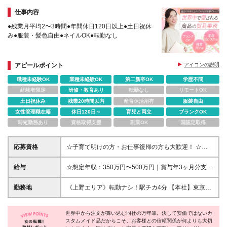
仕事内容
●残業月平均2〜3時間●年間休日120日以上●土日祝休
み●服装・髪色自由●ネイルOK●転勤なし
アピールポイント
アイコンの説明
職種未経験OK
業種未経験OK
第二新卒OK
学歴不問
経験者限定
研修・教育あり
転勤なし
リモートOK
土日祝休み
残業20時間以内
産育休活用有
服装自由
女性管理職在籍
休日120日～
育児と両立
ブランクOK
時短勤務あり
資格取得支援
副業OK
国認定取得
応募資格
☆子育て明けの方・お仕事復帰の方も大歓迎！ ☆貿
易実務の経験は不問！ ◆何らかの事務経験をお持ち
の方（年数・業界不問） ◆学歴不問 ※海外とのメー
給与
☆想定年収：350万円〜500万円｜賞与年3ヶ月分支
ルのやり取りがあるため、英語に抵抗がない方であれ
給！ 月給24万円〜33万円＋賞与年2回 ※残業代は発
ばOKです◎ 《このような方にオススメです》 ◇周囲
生した分を別途全額支給します ※経験・スキルを考慮
勤務地
《上野エリア》転勤ナシ！駅チカ4分 【本社】東京都
とコミュニケーションを取りながら業務を進められる
の上、当社規定により決定します ※試用期間3ヶ月あ
台東区東上野2丁目5-16 ※(変更の範囲)上記を除く当
方 ◇丁寧で正確な作業が得意な方 ◇製品として万年
り。期間中の給与・待遇の差異はありません
社関連勤務地
筆を客観的に扱える方 お客様の大切な商品を取り扱
世界中から注文が舞い込む同社の万年筆。決して安価ではないカ
うため、「万年筆が大好き」という方よりも、コミュ
スタムメイド品だからこそ、お客様との信頼関係が何よりも大切