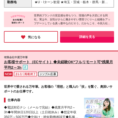
こんな方にピッタリです！／ ★安定企業で腰を据え
した給与体系です！ 月給20万円〜30万円＋各種手当
勤務地
★U・Iターン歓迎 ★埼玉・茨城・栃木・群馬・新
て、長く働きたい方 ★オンオフのメリハリをつけ
＋賞与年2回（前年実績4.8ヶ月分） ※経験やスキルな
潟・長野で募集！ ★マイカー、バイク、自転車通勤
て、プライベートも大切にしたい方 ★ガツガツ売る
どを考慮し、規定により決定します。 ※試用期間3ヶ
OK！駐車場完備の拠点がほとんど ★ご希望の勤務地
より、誠実な関係構築を大切にしたい方 ★世界的ブ
月あり（期間中の待遇に変動はありません） ＜月収
世界的ブランドの安定感を持ちつつ、現場の声を大切にする同
を考慮して決定します 【積極採用中のエリア】 ◆埼
ランドの信頼を背に、自信を持って働きたい方
社。実は今、女性がさらに働きやすい環境づくりへと組織をアッ
例＞ 月収27万円（20代／入社3年目／配偶者・子1
玉県（7拠点）：川口市、狭山市、桶川市、熊谷市、
プデートしている真っ最中なのだそう。だからこそ、今回入社さ
人） ┗ 月給22万円＋住宅手当＋時間外手当
越谷市、幸手市、三芳町 ◆茨城県（4拠点）：水戸
れる方は、これまで以上に風通しが良い、最高のタイミングでス
市、日立市、つくば市、神栖市 ◆栃木県（4拠点）：
タートを切れます！好待遇に甘んじず、社員ファーストで進化し
那須塩原市、佐野市、小山市、上三川町 ◆群馬県（4
続ける柔軟な姿勢に、長く安心して働ける確かな魅力を感じまし
詳細を見る
気になる
た！
拠点）：前橋市、渋川市、桐生市、太田市 ◆新潟県
（5拠点）：新潟市、上越市、三条市、長岡市、聖籠
町 ◆長野県（4拠点）：長野市、駒ケ根市、東御市、
山形村 【本社】 東京都江東区豊洲3丁目3番3号 ※各
有限会社中屋万年筆
拠点の詳細な住所については、面接時や内定時に詳し
お客様サポート（ECサイト）◆未経験OK*フルリモート可*残業月
くお伝えします。 （変更の範囲）上記を除く当社関
平均2～3h
連勤務地
世界中で愛される万年筆。お客様の「理想」と職人の「技」を繋ぐ、奥深いサ
ポートのお仕事です。
仕事内容
◆電話対応ナシ（メールで完結）◆残業月平均2～
3h◆年間休日120日以上（土日祝休み）◆想定年収
350万～500万円◆中抜け・時短勤務相談可◆私服勤