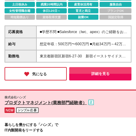
土日祝休み
残業20時間以内
産育休活用有
服装自由
女性管理職在籍
休日120日～
育児と両立
ブランクOK
時短勤務あり
資格取得支援
副業OK
国認定取得
応募資格
■学歴不問 ■Salesforce（lwc、apex）のご経験をお持
ちの方 【求める人物像】 ・コミュニケーション力が
ある方（業務部門とお話しができる、したい方） ・
給与
想定年収：500万円〜600万円 ■月給34万円～42万円
技術的な向上心をお持ちの方（現在のスキルが不足し
＋賞与：年2回（6月／12月支給）※業績連動 ※現年
ていても、継続的に学べる方） ・責任感がある方
収を考慮し、弊社規定により決定いたします。 ※想定
勤務地
東京都新宿区新宿6-27-30 新宿イーストサイドスク
（期限内にタスクをやりきる気持ちがある方）
年収：賞与・予算達成報奨・年間プロフィットシェア
エアWest3階 (変更の範囲)上記を除く当社関連勤務地
リング（いずれも前年ベース）が含まれます。 ※試用
期間3ヶ月間の待遇・給与・福利厚生の差異はありま
詳細を見る
気になる
せん。 ※みなし残業なし。残業代は全額別途支給いた
します ※昇給：年1回あり
株式会社ハンズ
プロダクトマネジメント(業務部門経験者）
暮らしを豊かにする「ハンズ」で
IT内製開発をリードする