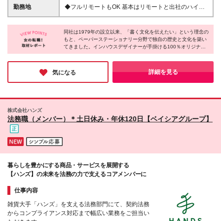
うな方を求めています＞ 私たちは、文化を創り出す
ます。 ※2年目以降は勤続年数＋実績査定によって給
勤務地
◆フルリモートもOK 基本はリモートと出社のハイブ
クリエイティブな集団です。 事業拡大に伴い複数領
与を決定します。 ※試用期間6ヶ月あり。試用期間中
リッドを想定しています。 ※6ケ月の試用期間は不可
域を横断して活躍できるマルチワーカーを募集しま
の雇用形態、給与、待遇に変動はありません。 ※残業
＜本社＞ 東京都渋谷区代々木5-48-1 ＜銀座直営店＞
す。 自分で考え、動き、成果を出すことが好きな方
代は別途全額支給します（36協定による）
同社は1979年の設立以来、「書く文化を伝えたい」という理念の
東京都中央区銀座6-5-16 ※(変更の範囲)上記を除く当
であれば大歓迎。 生活に負担がかからないよう、ス
もと、ペーパーステーショナリー分野で独自の歴史と文化を築い
社関連勤務地 ＜TOPIX：なぜ、私たちは銀座に店を構
てきました。インハウスデザイナーが手掛ける100％オリジナル
ーパーフレックス、在宅、直行直帰、育児配慮により
えるのか＞ 世界中のトップブランドが集まる文化の
デザインは、幅広い年代の方が使いやすく、美しい製品です。紙
時短勤務応相談など、ライフステージに合わせて柔軟
発祥地、銀座。 そんな一等地に構える直営店は、
の質感や書き心地にも細かく配慮し、日常の様々なシーンで気持
に働ける環境もご用意しています。
「書く文化」を伝えるための特別な拠点です。 訪れ
ちを伝える製品づくりを追求。細かなこだわりが、お客様から長
詳細を見る
気になる
く愛される理由だと実感しました。
る方にとって、文化に触れるための一歩を体感してい
ただける空間づくりにこだわっています。 もちろん
お店では、こだわりぬいた100％オリジナルデザイン
の商品を展開。 ペーパーステーショナリーブランド
株式会社ハンズ
として、銀座の地から時代に合わせた“書く文化”を届
法務職（メンバー）＊土日休み・年休120日【ベイシアグループ】
け続けています。
暮らしを豊かにする商品・サービスを展開する
【ハンズ】の未来を法務の力で支えるコアメンバーに
仕事内容
雑貨大手「ハンズ」を支える法務部門にて、契約法務
からコンプライアンス対応まで幅広い業務をご担当い