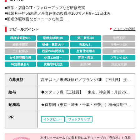
■座学・店舗OJT・フォローアップなど研修充実
■残業月平均5h未満／産育休後の復職率100％／月9～11日休み
■睡眠休暇制度などユニークな制度
■新店舗が続々オープン！未経験から早期に店長を目指せる
アピールポイント
アイコンの説明
職種未経験OK
業種未経験OK
第二新卒OK
学歴不問
経験者限定
研修・教育あり
転勤なし
リモートOK
土日祝休み
残業20時間以内
産育休活用有
服装自由
女性管理職在籍
休日120日～
育児と両立
ブランクOK
時短勤務あり
資格取得支援
副業OK
国認定取得
応募資格
高卒以上／未経験歓迎／ブランクOK 【正社員】 接客
経験1年以上の方（アルバイトも含） ◎カウンセリン
グ販売や店長としてスタッフを取りまとめたご経験が
給与
◆スタッフ職 【正社員】 ・東京、神奈川：月給26万
ある方は優遇します 【契約社員】 未経験OK ◎接客経
円～ ・千葉、埼玉、愛知：月給25万3000円～ 【契約
験のある方は歓迎します（アルバイト含む） ---- 契約
社員】 ・東京、神奈川：月給25万5000円～ ・千葉、
勤務地
★首都圏（東京・埼玉・千葉・神奈川）積極採用中！
の更新 有（契約期間満了時に判断） 更新上限 有
埼玉、愛知、京都、大阪：月給25万円～ ・北海道、
★新規店舗も続々とオープン中！未経験から早期に店
（通算契約期間の上限5年）
栃木、茨城、群馬、福井、岐阜、広島、福岡：月給23
長を目指せるチャンスも◎ ------------採用強化店舗-----
PR
インタビュー
フォトクリップ
万2000円～ ・その他の地域：月給21万5000円～ ※ス
--------- ■東京都 三越日本橋/松屋銀座/京王新宿/東急吉
キルや経験を考慮の上、優遇します ※試用期間（正社
祥寺/伊勢丹立川/ハンズ北千住 等 ■埼玉県 伊勢丹浦和/
員6ヶ月/契約社員3ヶ月）あり。その間も給与・待遇
イオンモールレイクタウン等 ■千葉県 柏高島屋/プレ
に差異なし ※給与は居住地に伴います ※残業代は全額
本社ショールームでの取材時にエアウィーヴの「寝心地」も体験
ミアム・アウトレット 酒々井 等 ■神奈川県 東急たま