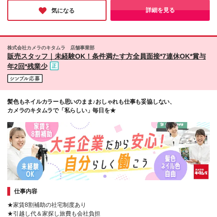
＋賞与年2回（初回の支給は当社規定による）＋残業
は、全国の拠点から一部抜粋したものになります (変
正社員、そして安心できる住まいを見つけて働くという、新しい
詳細を見る
気になる
手当＋諸手当 ※上記はあくまで参考月給です。ご経
ワークスタイルを手に入れたい方に、ぜひおすすめです!
更の範囲)全国の店舗
歴・年齢を考慮し、当社規定により決定します ※評価
により昇給あり ※残業代は別途支給あり ※試用期間2
ヶ月あり（期間中の給与・待遇に差異はありません）
株式会社カメラのキタムラ 店舗事業部
【実在する社員の年収モデル】 年収530万円（30歳）
販売スタッフ｜未経験OK！条件満たす方全員面接*7連休OK*賞与
年収820万円（40歳） 【入社時の想定年収】 330万円
年2回*残業少
～900万円
髪色もネイルカラーも思いのまま♪おしゃれも仕事も妥協しない、
カメラのキタムラで「私らしい」毎日を★
仕事内容
★家賃8割補助の社宅制度あり
★引越し代＆家探し旅費も会社負担