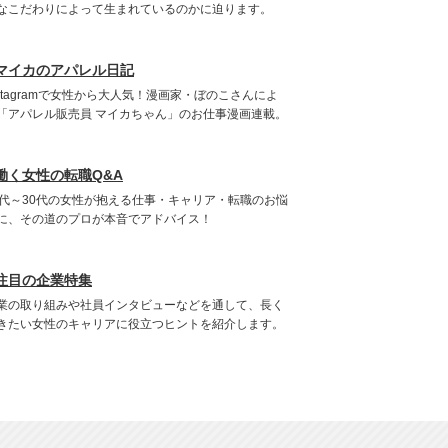
なこだわりによって生まれているのかに迫ります。
マイカのアパレル日記
nstagramで女性から大人気！漫画家・ぼのこさんによ
「アパレル販売員 マイカちゃん」のお仕事漫画連載。
働く女性の転職Q&A
0代～30代の女性が抱える仕事・キャリア・転職のお悩
に、その道のプロが本音でアドバイス！
注目の企業特集
業の取り組みや社員インタビューなどを通して、長く
きたい女性のキャリアに役立つヒントを紹介します。