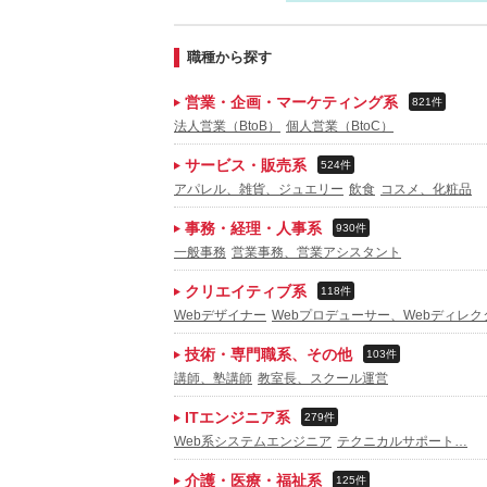
職種から探す
営業・企画・マーケティング系
821件
法人営業（BtoB）
個人営業（BtoC）
サービス・販売系
524件
アパレル、雑貨、ジュエリー
飲食
コスメ、化粧品
事務・経理・人事系
930件
一般事務
営業事務、営業アシスタント
クリエイティブ系
118件
Webデザイナー
Webプロデューサー、Webディレク
技術・専門職系、その他
103件
講師、塾講師
教室長、スクール運営
ITエンジニア系
279件
Web系システムエンジニア
テクニカルサポート…
介護・医療・福祉系
125件