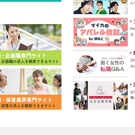
ん
I
る
2
み
企
働