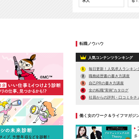
求人
る！
事
転職ノウハウ
人気コンテンツランキング
毎日更新！人気求人ランキン
職務経歴書の書き方講座
自己PRの書き方講座
女の転職“実例”カタログ
社員からの評判・口コミをチ
働く女のワーク＆ライフマガジン Wo
多