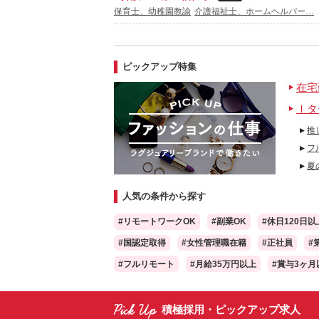
保育士、幼稚園教諭
介護福祉士、ホームヘルパー…
ピックアップ特集
在宅
Ｉタ
推
フ
夏
人気の条件から探す
#リモートワークOK
#副業OK
#休日120日以
#国認定取得
#女性管理職在籍
#正社員
#
#フルリモート
#月給35万円以上
#賞与3ヶ月
積極採用・ピックアップ求人