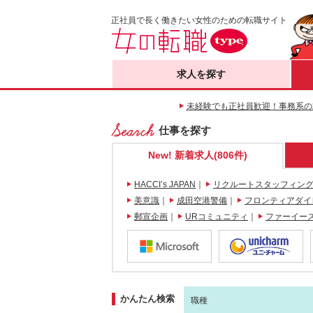
正社員で長く働きたい女性のための転職サイト
求人を探す
未経験でも正社員歓迎！事務系の
仕事を探す
New! 新着求人(806件)
HACCI’s JAPAN
｜
リクルートスタッフィン
美意識
｜
成田空港警備
｜
フロンティアダイ
郵宣企画
｜
URコミュニティ
｜
ファーイー
かんたん検索
職種