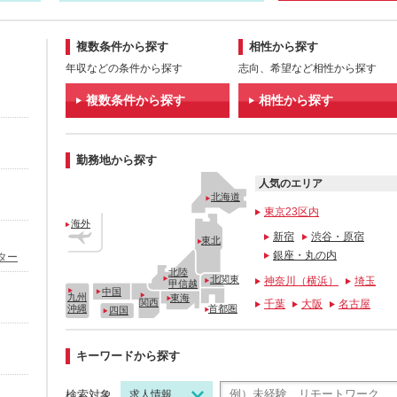
複数条件から探す
相性から探す
年収などの条件から探す
志向、希望など相性から探す
複数条件から探す
相性から探す
勤務地から探す
人気のエリア
北海道
東京23区内
海外
新宿
渋谷・原宿
東北
銀座・丸の内
ター
北陸
北関東
神奈川（横浜）
埼玉
甲信越
中国
九州
東海
関西
千葉
大阪
名古屋
沖縄
首都圏
四国
キーワードから探す
検索対象
求人情報