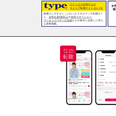
ひとつ上を目指す人の
キャリア転職サイト
【タイプ】
検索のしやすさにこだわったスキルマッチ転職サイ
ト。
女性社員5割以上
や
女性マネージャー
、
ワーキングマザーが在籍
などの条件に合致した求人
も多数掲載。