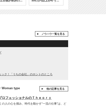
土日祝が休みの仕
500万円以上が叶うお
仕事
ノウハウ一覧を見る
グ
ェック！「うちの会社」のホントのところ
man type
他の記事を見る
プロフェッショナルのＴｈｅｏｒｙ
くの人の心を掴み、時代を動かす“一流の仕事”は、ど