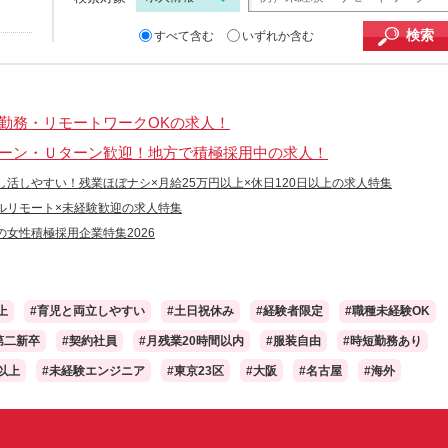
検索
すべて含む
いずれか含む
勤務・リモートワークOKの求人！
ーン・Ｕターン歓迎！地方で積極採用中の求人！
し活しやすい！残業ほぼナシ×月給25万円以上×休日120日以上の求人特集
ルリモート×未経験歓迎の求人特集
の女性積極採用企業特集2026
上
#育児と両立しやすい
#土日祝休み
#経験者限定
#職種未経験OK
第二新卒
#契約社員
#月残業20時間以内
#服装自由
#時短勤務あり
以上
#未経験エンジニア
#東京23区
#大阪
#名古屋
#海外