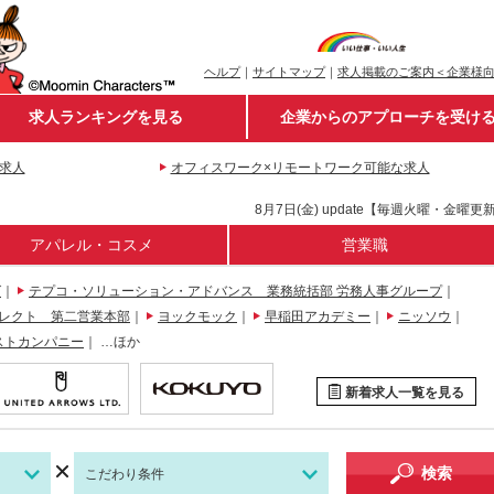
ヘルプ
｜
サイトマップ
｜
求人掲載のご案内＜企業様
求人ランキングを見る
企業からのアプローチを受け
求人
オフィスワーク×リモートワーク可能な求人
8月7日(金) update【毎週火曜・金曜更
アパレル・コスメ
営業職
グ
｜
テプコ・ソリューション・アドバンス 業務統括部 労務人事グループ
｜
レクト 第二営業本部
｜
ヨックモック
｜
早稲田アカデミー
｜
ニッソウ
｜
ストカンパニー
｜
…ほか
新着求人一覧を見る
検索
こだわり条件