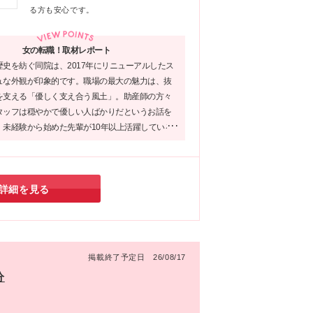
支
る方も安心です。
均
女の転職！取材レポート
差
史を紡ぐ同院は、2017年にリニューアルしたス
ュな外観が印象的です。職場の最大の魅力は、抜
を支える「優しく支え合う風土」。助産師の方々
タッフは穏やかで優しい人ばかりだというお話を
。未経験から始めた先輩が10年以上活躍している
環境です。残業ほぼゼロや柔軟なシフト調整な
も大切にしながら心地よく長く働きたい方に最適
実感しました。
詳細を見る
掲載終了予定日 26/08/17
分