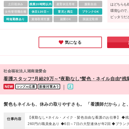
はどちらも
土日祝休み
残業20時間以内
産育休活用有
服装自由
環境なので
女性管理職在籍
休日120日～
育児と両立
ブランクOK
ピッタリだ
時短勤務あり
資格取得支援
副業OK
国認定取得
には長年勤
役に立てる
築いてみて
気になる
社会福祉法人湘南遊愛会
看護スタッフ*月給29万～*夜勤なし*髪色・ネイル自由*残
｜
髪色もネイルも、休みの取りやすさも。 「看護師だから」と
【夜勤なし×ネイル・メイク・髪色自由な看護のお仕事】 ◆残
仕事内容
260円の職員食あり ◆6日～7日の大型連休が年2回 ◆ブラン