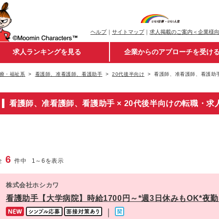
ヘルプ
｜
サイトマップ
｜
求人掲載のご案内＜企業様
求人ランキングを見る
企業からのアプローチを受け
療・福祉系
看護師、准看護師、看護助手
20代後半向け
看護師、准看護師、看護助手
看護師、准看護師、看護助手 × 20代後半向けの転職・求
6
全
件中
1
～
6
を表示
株式会社ホシカワ
看護助手【大学病院】時給1700円～*週3日休みもOK*夜
｜