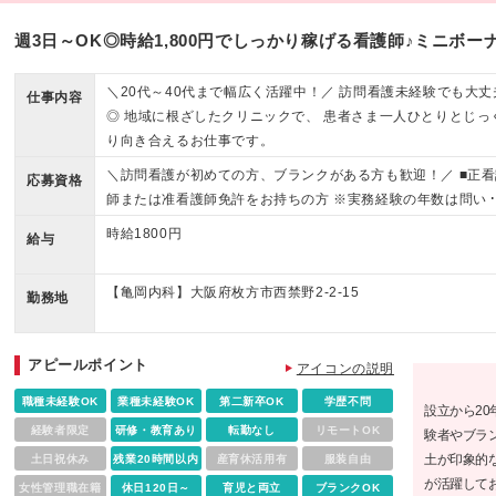
週3日～OK◎時給1,800円でしっかり稼げる看護師♪ミニボー
＼20代～40代まで幅広く活躍中！／ 訪問看護未経験でも大丈
仕事内容
◎ 地域に根ざしたクリニックで、 患者さま一人ひとりとじっ
り向き合えるお仕事です。
＼訪問看護が初めての方、ブランクがある方も歓迎！／ ■正看
応募資格
師または准看護師免許をお持ちの方 ※実務経験の年数は問い
せん。 ＜こんな方にピッタリです＞ ◎主婦(夫)さん、子育て
時給1800円
給与
の方 ◎Wワーク・副業を希望される方 ◎地域医療に貢献した
方 ◎ワークライフバランスを大切にしたい方
【亀岡内科】大阪府枚方市西禁野2-2-15
勤務地
アピールポイント
アイコンの説明
職種未経験OK
業種未経験OK
第二新卒OK
学歴不問
設立から2
経験者限定
研修・教育あり
転勤なし
リモートOK
験者やブラ
土が印象的な
土日祝休み
残業20時間以内
産育休活用有
服装自由
が活躍して
女性管理職在籍
休日120日～
育児と両立
ブランクOK