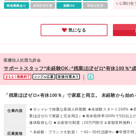
いに助け合
時短勤務あり
資格取得支援
副業OK
国認定取得
ほとんどな
魅力的でし
気になる
医療法人社団九折会
サポートスタッフ*未経験OK♪*残業ほぼゼロ*有休100％*
｜
「残業ほぼゼロ×有休100％」で家庭と両立。 未経験から始
★オシャレで綺麗な産婦人科勤務 ★未経験スタート100% ★
仕事内容
業ほぼゼロで家庭と完全両立♪ ★有休取得率100%で5日以上
連休取得も◎ ★出産割引制度（20万円割引＆差額室料無料）
り♪
＊未経験・ブランク大歓迎！ ＊40～50代活躍中♪ ◆学歴不問
応募資格