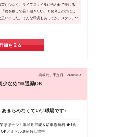
残業が少なく、ライフスタイルに合わせて働ける
、「腰を据えて長く働きたい」とお考えの方には
と思いました。そんな環境もあってか、スタッフ
めている方も多いんだとか。医療の現場で、人の
やりがいも感じながら、ぜひ安定したキャリアを
ください。
詳細を見る
掲載終了予定日 26/09/03
業少なめ*車通勤OK
、あきらめなくていい職場です♪
業ほぼナシ！車通勤可能＆駐車場無料 ◆1食
クOK／ミドル層多数活躍中