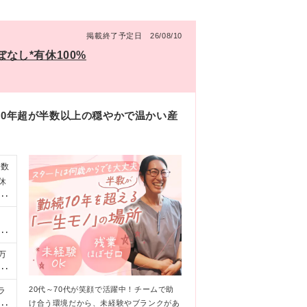
掲載終了予定日 26/08/10
なし*有休100%
10年超が半数以上の穏やかで温かい産
多数
休
福
、
スタ
事
万
動
】
た
20代～70代が笑顔で活躍中！チームで助
ラ
用
け合う環境だから、未経験やブランクがあ
谷