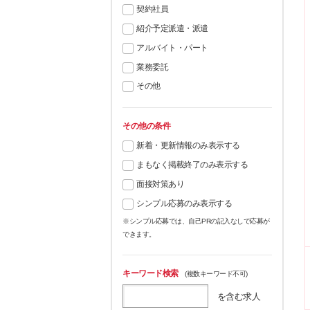
契約社員
紹介予定派遣・派遣
アルバイト・パート
業務委託
その他
その他の条件
新着・更新情報のみ表示する
まもなく掲載終了のみ表示する
面接対策あり
シンプル応募のみ表示する
※シンプル応募では、自己PRの記入なしで応募が
できます。
キーワード検索
(複数キーワード不可)
を含む求人