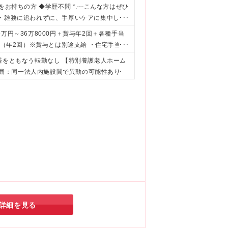
をお持ちの方 ◆学歴不問 *.┈こんな方はぜひ
 ・雑務に追われずに、手厚いケアに集中した
たい
万円～36万8000円＋賞与年2回＋各種手当
金（年2回）※賞与とは別途支給 ・住宅手当
：2,000円／回 ・通勤手当（実費支給）：上
居をともなう転勤なし 【特別養護老人ホーム
決定いたします ※固定残業代はなく、残業代は
の範囲：同一法人内施設間で異動の可能性あり
なし）
詳細を見る