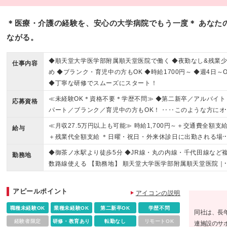
＊医療・介護の経験を、安心の大学病院でもう一度＊ あなた
ながる。
◆順天堂大学医学部附属順天堂医院で働く ◆夜勤なし&残業
仕事内容
め ◆ブランク・育児中の方もOK ◆時給1700円～ ◆週4日～O
◆丁寧な研修でスムーズにスタート！
≪未経験OK＊資格不要＊学歴不問≫ ◆第二新卒／アルバイト
応募資格
パート／ブランク／育児中の方もOK！ ‥‥このような方にオ
スメです！‥‥ ＊医療業界に貢献できる仕事がしたい ＊看護
≪月収27.5万円以上も可能≫ 時給1,700円～＋交通費全額支
給与
手の経験を活かしたい ＊人とコミュニケーションを取るのが
＋残業代全額支給 ＊日曜・祝日・外来休診日に出勤される場
意 ＊人の役に立てる仕事がしたい など 【契約社員について
は、時給が25%割増となります。 ※給与は経験や能力を考慮
◆御茶ノ水駅より徒歩5分 ◆JR線・丸の内線・千代田線など
・契約の更新 有（入社後3ヶ月単位／2年目以降1年単位） ・
勤務地
上、決定いたします ※試用期間3ヶ月（期間中の条件に変更は
数路線使える 【勤務地】 順天堂大学医学部附属順天堂医院｜
新上限回数の上限無し
りません）
京都文京区本郷3-1-3 ※(変更の範囲)上記を除く当社関連勤務
アピールポイント
アイコンの説明
職種未経験OK
業種未経験OK
第二新卒OK
学歴不問
同社は、長
経験者限定
研修・教育あり
転勤なし
リモートOK
連施設のサ