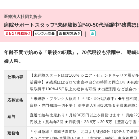
医療法人社団九折会
病院サポートスタッフ*未経験歓迎*40-50代活躍中*残業ほぼ
｜
年齢不問で始める「最後の転職」。70代現役も活躍中、 勤続
婦人科。
【未経験スタートほぼ100%!シニア・セカンドキャリア層が
仕事内容
活躍中】★残業ほぼゼロで家庭や自分の時間と両立OK ★有給
暇取得率100%&5日以上の連休も可能 ★出産割引など独自の
利厚生あり
＊未経験・ブランク大歓迎！ ＊40～50代活躍中♪ ◆学歴不問
応募資格
資格・専門知識一切不要！ ※中途入社率100%＆全員未経験
ートです ＼こんな方にピッタリです！／ ★人の役に立つお仕
直近で給与改定あり！月給30万円以上を目指せます！ 月給22
給与
にやりがいを感じる方 ★綺麗好きな方、整理整頓やテキパキ
円以上＋賞与年2回 ★月収例：28.9万～30.5万 【豊富な手当
くのが得意な方 ★残業なしで家庭や趣味と無理なく両立させ
職務手当：4万円 住宅手当：1.3万円 皆勤手当：1万円 夜勤手
＊小田急線「成城学園前駅」北口より徒歩3分！駅チカで通勤
い方 面接は1回！ お人柄や温かさを最重視した、スピード採
勤務地
当：5万円（月5回の場合） 分娩手当 特殊勤務手当 更衣手当
クラクです♪自転車通勤もOK！ 〈成城木下病院〉 東京都世田