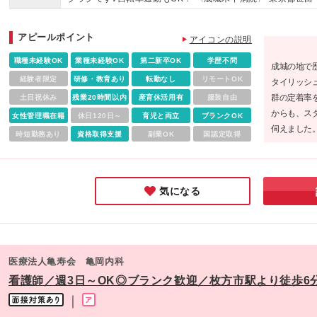
を行います★
【初年度想定年収】 370万～500万円 【一分単位での残業代
区成城6-13-20 (変更の範囲)上記を除く当社関連勤務地
給】 ・みなし残業代の支給はありません。 ・現職の方々の平
アピールポイント
残業時間は10時間以下です。 ・時間外勤務分は1分単位で承
アイコンの説明
認・支給します。 試用期間3ヵ月あり。期間中の給与・待遇の
職種未経験OK
業種未経験OK
第二新卒OK
学歴不問
成城の地で歴
異はありません
経験者限定
研修・教育あり
転勤なし
リモートOK
タイリッシ
群の定着率
土日祝休み
残業20時間以内
産育休活用有
服装自由
からも、ス
女性管理職在籍
休日120日～
育児と両立
ブランクOK
伺えました
時短勤務あり
資格取得支援
副業OK
国認定取得
のも納得の
ど、私生活
の職場だと
気になる
医療法人亀寿会 亀岡内科
看護師／週3日～OK◎ブランク歓迎／枚方市駅より徒歩6
｜