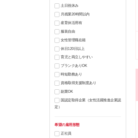
土日祝休み
月残業20時間以内
産育休活用有
服装自由
女性管理職在籍
休日120日以上
育児と両立しやすい
ブランクありOK
時短勤務あり
資格取得支援制度あり
副業OK
国認定取得企業（女性活躍推進企業認
定）
希望の雇用形態
正社員