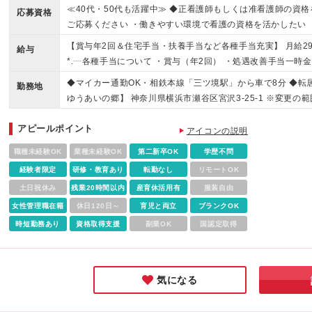
≪40代・50代も活躍中≫ ◆正看護師もしくは准看護師の資格
応募資格
ご応募ください ・働きやすい環境で看護の資格を活かしたい
い ・風通しの良い環境で、チームで良い介護をつくっていき
【賞与年2回＆住宅手当・扶養手当など各種手当充実】 月給29
給与
*.┈各種手当について ・賞与（年2回） ・処遇改善手当一時
（条件あり） ・扶養手当 ・その他資格手当 ・オンコール手当
◆マイカー通勤OK・相鉄本線「三ツ境駅」から車で8分 ◆転
勤務地
限35,000円 ※給与額は経験年数・勤務実績などを考慮して
ゆうあいの郷】 神奈川県横浜市瀬谷区宮沢3-25-1 ※変更
全額支給いたします ※試用期間3カ月（期間中の待遇に差異
アピールポイント
アイコンの説明
職種未経験OK
業種未経験OK
第二新卒OK
学歴不問
経験者限定
研修・教育あり
転勤なし
リモートOK
土日祝休み
残業20時間以内
産育休活用有
服装自由
女性管理職在籍
休日120日～
育児と両立
ブランクOK
時短勤務あり
資格取得支援
副業OK
国認定取得
気になる