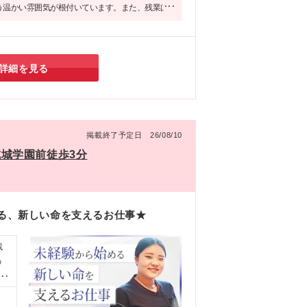
う温かい雰囲気が根付いています。また、残業は
く、自分のペースで無理なく働ける環境も非常に
た。
詳細を見る
掲載終了予定日 26/08/10
成城学園前徒歩3分
める、新しい命を支えるお仕事★
残
の
あ
、