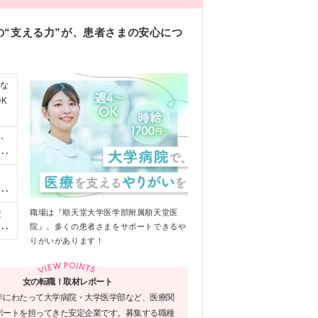
の“支える力”が、患者さまの安心につ
少な
K
・
ス
助
給
得
合
】
の
職場は『順天堂大学医学部附属順天堂医
複
更
あ
院』。多くの患者さまをサポートできるや
東
りがいがあります！
地
女の転職！取材レポート
年にわたって大学病院・大学医学部など、医療関
ポートを担ってきた安定企業です。募集する職種