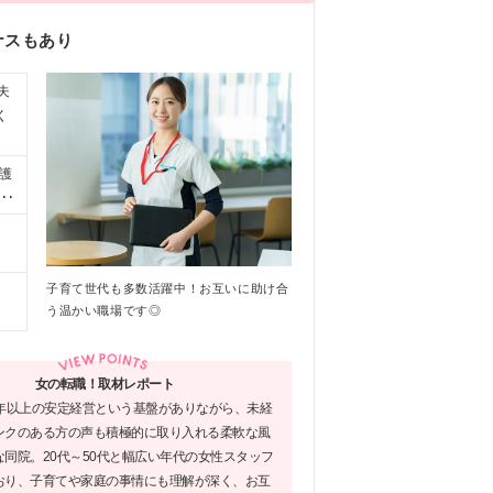
ナスもあり
夫
く
護
ま
中
い
子育て世代も多数活躍中！お互いに助け合
う温かい職場です◎
女の転職！取材レポート
0年以上の安定経営という基盤がありながら、未経
ンクのある方の声も積極的に取り入れる柔軟な風
同院。20代～50代と幅広い年代の女性スタッフ
おり、子育てや家庭の事情にも理解が深く、お互