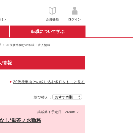
向け＞
会員登録
ログイン
る
転職について学ぶ
 × 20代後半向けの転職・求人情報
人情報
20代後半向けの絞り込む条件をもっと見る
並び替え：
掲載終了予定日 26/08/17
勤なし*御茶ノ水勤務