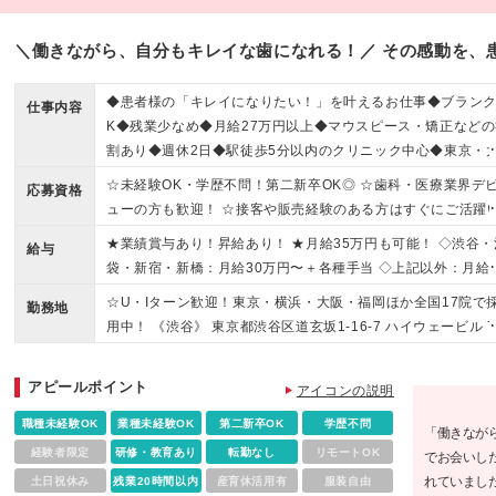
＼働きながら、自分もキレイな歯になれる！／ その感動を、
◆患者様の「キレイになりたい！」を叶えるお仕事◆ブランク
仕事内容
K◆残業少なめ◆月給27万円以上◆マウスピース・矯正などの
割あり◆週休2日◆駅徒歩5分以内のクリニック中心◆東京・
阪・福岡ほか17院で募集中！
☆未経験OK・学歴不問！第二新卒OK◎ ☆歯科・医療業界デ
応募資格
ューの方も歓迎！ ☆接客や販売経験のある方はすぐにご活躍
ただけます！ ☆おだやかなメンバーが活躍中！腰を据えて働
★業績賞与あり！昇給あり！ ★月給35万円も可能！ ◇渋谷・
給与
る環境です♪ ◆基本的なPC操作ができる方 ▼こんな方にピッ
袋・新宿・新橋：月給30万円〜＋各種手当 ◇上記以外：月給2
リです ◇「綺麗になりたい」という想いを応援したい方 ◇人
万円〜＋各種手当 ※通勤手当は実費支給いたします（上限30,
☆U・Iターン歓迎！東京・横浜・大阪・福岡ほか全国17院で
喜ばれる提案がしたい方 ◇様々な知識を吸収して成長したい
勤務地
0円／月） ※試用期間4ヵ月あり。期間中の条件・待遇に差異
用中！ 《渋谷》 東京都渋谷区道玄坂1-16-7 ハイウェービル 7
◇変化を楽しめる柔軟性がある方 ◇販売や営業などの接客経
ありません ※月給には固定残業代（25時間分／渋谷・池袋・
《池袋》 東京都豊島区南池袋1丁目21-5 第7野萩ビル6F 《新
を活かしたい方
宿・新橋：47,000円〜、その他：42,000円～）を含みます。
宿》 東京都新宿区西新宿7-2-5 TH西新宿4F 《新橋》 東京都
アピールポイント
過分は別途支給 ※実際の残業は月平均10時間程です（着替え
アイコンの説明
区新橋2-2-5 丸山ビル4階 《吉祥寺》 東京都武蔵野市吉祥寺
含む）
1-8-2 吉祥寺西ビルB1F 《八王子》 東京都八王子市横山町14-
職種未経験OK
業種未経験OK
第二新卒OK
学歴不問
「働きなが
黒喜ビル2F など ☆お住まい・ご希望をもとに決定します ☆
経験者限定
研修・教育あり
転勤なし
リモートOK
でお会いし
集中の全クリニック情報は【詳細・交通】をCHECK！ (変更
れていまし
土日祝休み
残業20時間以内
産育休活用有
服装自由