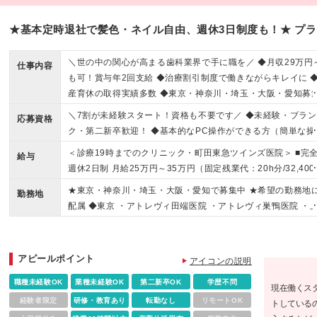
★基本定時退社で髪色・ネイル自由、週休3日制度も！★ プ
＼世の中の関心が高まる歯科業界で手に職を／ ◆月収29万円
仕事内容
も可！賞与年2回支給 ◆治療割引制度で働きながらキレイに 
産育休の取得実績多数 ◆東京・神奈川・埼玉・大阪・愛知募
／駅チカ医院多数♪
＼7割が未経験スタート！資格も不要です／ ◆未経験・ブラン
応募資格
ク・第二新卒歓迎！ ◆基本的なPC操作ができる方（簡単な操
ができればOKです！） ◆学歴不問 一つひとつ丁寧に教える
＜診療19時までのクリニック・町田東急ツインズ医院＞ ■完
給与
で、「初めてでも安心」と好評！ 経験者・ブランク明けの方
週休2日制 月給25万円～35万円（固定残業代：20h分/32,400
もちろん大歓迎です◎ ＊＊契約期間について＊＊ ・契約更
～・精皆勤手当10,000円を含む） ■週休3日制 月給20万1000
★東京・神奈川・埼玉・大阪・愛知で募集中 ★希望の勤務地
有（満了時に判断） ・更新上限 無 ★有期雇用契約期間であ
勤務地
～30万円（固定残業代：16h分/25,800円～・精皆勤手当8,00
配属 ◆東京 ・アトレヴィ田端医院 ・アトレヴィ巣鴨医院 ・
ても給与は同額、 各種保険にも加入可能ですのでご安心くだ
円を含む） ＜診療20時までのクリニック＞ ■完全週休2日制 
野マルイ医院（※） ・新宿アオキビル医院（※） ・イオン西
い。
給27万5000円～35万円（固定残業代：30h分/50,200円～・
井医院 ・分倍河原MINANO医院 ・中野マルイ医院（※） ・
皆勤手当10,000円を含む） ■週休3日制 月給22万1000円～3
駅東口医院 （※） ・ヨドバシ吉祥寺医院 ・町田東急ツインズ
アピールポイント
アイコンの説明
円（固定残業代：24h分/40,000円～・精皆勤手当8,000円を
院 ・八王子オクトーレ医院 ・綾瀬駅前歯科医院 ・大井町トラ
む） ☆診療時間の詳細は、勤務地の項目よりご確認ください 
職種未経験OK
業種未経験OK
第二新卒OK
学歴不問
クス医院（※） ◆神奈川 ・シャル鶴見医院 ・ボーノ相模大野
現在働くス
給与は経験・能力を考慮して決定 ＊ 試用期間3ヶ月、給与変
院 ・ららぽーと海老名医院 ・ウィングキッチン京急川崎医院 
経験者限定
研修・教育あり
転勤なし
リモートOK
トしている
なし（延長の場合あり） ＊ 入職後6ヶ月間は有期雇用・以降
横浜駅前医院（仮称）※2026年9月オープン予定/7月より勤