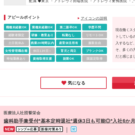
配属 ◆東京 ・アトレヴィ田端医院 ・アトレヴィ巣鴨医院 ・
ても給与は同額、 各種保険にも加入可能ですのでご安心くだ
円を含む） ＜診療20時までのクリニック＞ ■完全週休2日制 
野マルイ医院（※） ・新宿アオキビル医院（※） ・イオン西
い。
給27万5000円～35万円（固定残業代：30h分/50,200円～・
井医院 ・分倍河原MINANO医院 ・中野マルイ医院（※） ・
アピールポイント
皆勤手当10,000円を含む） ■週休3日制 月給22万1000円～3
アイコンの説明
駅東口医院 （※） ・ヨドバシ吉祥寺医院 ・町田東急ツインズ
円（固定残業代：24h分/40,000円～・精皆勤手当8,000円を
院 ・八王子オクトーレ医院 ・綾瀬駅前歯科医院 ・大井町トラ
職種未経験OK
業種未経験OK
第二新卒OK
学歴不問
現在働くス
む） ☆診療時間の詳細は、勤務地の項目よりご確認ください 
クス医院（※） ◆神奈川 ・シャル鶴見医院 ・ボーノ相模大野
経験者限定
研修・教育あり
転勤なし
リモートOK
トしている
給与は経験・能力を考慮して決定 ＊ 試用期間3ヶ月、給与変
院 ・ららぽーと海老名医院 ・ウィングキッチン京急川崎医院 
入するなど
土日祝休み
残業20時間以内
産育休活用有
服装自由
なし（延長の場合あり） ＊ 入職後6ヶ月間は有期雇用・以降
横浜駅前医院（仮称）※2026年9月オープン予定/7月より勤
そ、多くの
女性管理職在籍
無期雇用契約 ※固定残業手当は、残業の有無にかかわらず支
休日120日～
育児と両立
ブランクOK
能（※） ◆埼玉 ・まるひろ南浦和医院 ・浦和パルコ医院 ・
だと感じま
給。超過分は別途法定通り支給 ※固定残業時間は固定残業代
時短勤務あり
資格取得支援
副業OK
国認定取得
オンモール川口前川医院 ・大宮アルシェ医院（※） ・かわぐ
しめるのも
算出根拠を示すもので、毎月の残業時間の目安ではありませ
キャスティ駅前デンタルクリニック ◆愛知 ・名古屋パルコ医
やすさも兼
実際の残業時間は5時間程度です ＜手当も充実！＞ ◎土日出
◆大阪 ・天王寺あべのキューズモール医院 ※転居を伴う転勤
ピッタリな
手当 15,000円（規定あり）※土日両方ご出勤の固定シフトの
ありません ※（変更の範囲）上記を除く変更はなし （※）の
気になる
合 ◎交通費上限2万円まで支給 ※相談可 ■ 賞与：年2回 ＊ 初
リニックは診療20時まで。その他は診療19時までとなり、給
度は入職時期や貢献度に応じて支給 ＊ 昨年実績 2ヶ月／年 ■ 
が異なります 町田東急ツインズ医院のみ、診療19時半までと
給：年1回（実績・医院業績による）
ります
医療法人社団誓栄会
歯科助手兼受付*基本定時退社*週休3日も可能◎*入社6か
｜