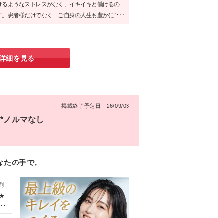
験を
けるようなストレスがなく、イキイキと働けるの
への
す。患者様だけでなく、ご自身の人生も豊かにで
日
、ぜひ応募してみてはいかがでしょうか？
詳細を見る
掲載終了予定日 26/09/03
*ノルマなし
なたの手で。
割
★
も