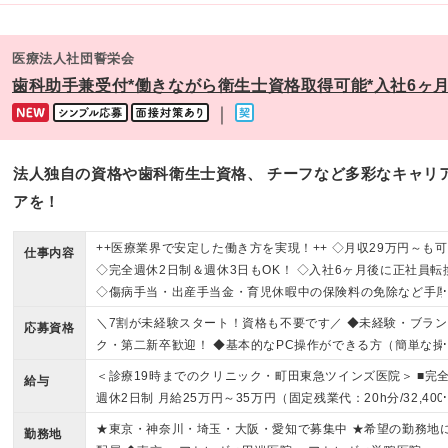
医療法人社団誓栄会
歯科助手兼受付*働きながら衛生士資格取得可能*入社6ヶ
｜
法人独自の資格や歯科衛生士資格、 チーフなど多彩なキャリア
アを！
++医療業界で安定した働き方を実現！++ ◇月収29万円～も
仕事内容
◇完全週休2日制＆週休3日もOK！ ◇入社6ヶ月後に正社員転
◇傷病手当・出産手当金・育児休暇中の保険料の免除など手
手当あり
＼7割が未経験スタート！資格も不要です／ ◆未経験・ブラン
応募資格
ク・第二新卒歓迎！ ◆基本的なPC操作ができる方（簡単な操
ができればOKです！） ◆学歴不問 一つひとつ丁寧に教える
＜診療19時までのクリニック・町田東急ツインズ医院＞ ■完
給与
で、「初めてでも安心」と好評！ 経験者・ブランク明けの方
週休2日制 月給25万円～35万円（固定残業代：20h分/32,400
もちろん大歓迎です◎ ＊＊契約期間について＊＊ ・契約更
～・精皆勤手当10,000円を含む） ■週休3日制 月給20万1000
★東京・神奈川・埼玉・大阪・愛知で募集中 ★希望の勤務地
有（満了時に判断） ・更新上限 無 ★有期雇用契約期間であ
勤務地
～30万円（固定残業代：16h分/25,800円～・精皆勤手当8,00