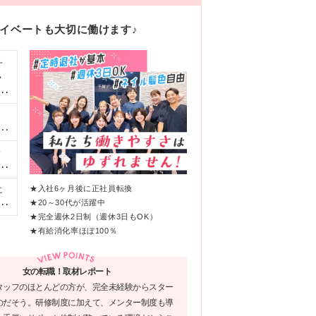
ライベートも大切に働けます♪
～
◆
集
作
の
全
も
円
新
円
★入社6ヶ月後に正社員転換
に
っ
0
★20～30代が活躍中
上
さ
月
★完全週休2日制（週休3日もOK）
新
精
★有給消化率ほぼ100％
新宿
0万
医
含
ッ
女の転職！取材レポート
＊
医
タッフのほとんどの方が、完全未経験からスター
動
・
のだそう。研修制度に加えて、メンター制度も導
は
務可