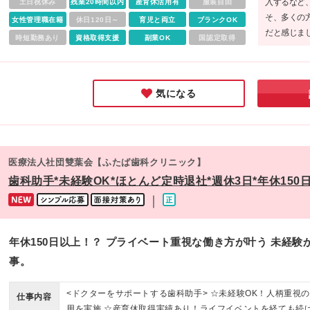
入するなど
土日祝休み
残業20時間以内
産育休活用有
服装自由
無期雇用契約 ※固定残業手当は、残業の有無にかかわらず支
能（※） ◆埼玉 ・まるひろ南浦和医院 ・浦和パルコ医院 ・
そ、多くの
女性管理職在籍
休日120日～
育児と両立
ブランクOK
給。超過分は別途法定通り支給 ※固定残業時間は固定残業代
オンモール川口前川医院 ・大宮アルシェ医院（※） ・かわぐ
だと感じま
算出根拠を示すもので、毎月の残業時間の目安ではありませ
時短勤務あり
資格取得支援
副業OK
国認定取得
キャスティ駅前デンタルクリニック ◆愛知 ・名古屋パルコ医
しめるのも
実際の残業時間は5時間程度です ＜手当も充実！＞ ◎土日出
◆大阪 ・天王寺あべのキューズモール医院 ※転居を伴う転勤
やすさも兼
手当 15,000円（規定あり）※土日両方ご出勤の固定シフトの
ありません ※（変更の範囲）上記を除く変更はなし （※）の
ピッタリな
合 ◎交通費上限2万円まで支給 ※相談可 ■ 賞与：年2回 ＊ 初
リニックは診療20時まで。その他は診療19時までとなり、給
気になる
度は入職時期や貢献度に応じて支給 ＊ 昨年実績 2ヶ月／年 ■ 
が異なります 町田東急ツインズ医院のみ、診療19時半までと
給：年1回（実績・医院業績による）
ります
医療法人社団雙葉会【ふたば歯科クリニック】
歯科助手*未経験OK*ほとんど定時退社*週休3日*年休150
｜
年休150日以上！？ プライベート重視な働き方が叶う 未経
事。
<ドクターをサポートする歯科助手> ☆未経験OK！人柄重視
仕事内容
用を実施 ☆産育休取得実績あり！ライフイベントを経ても続