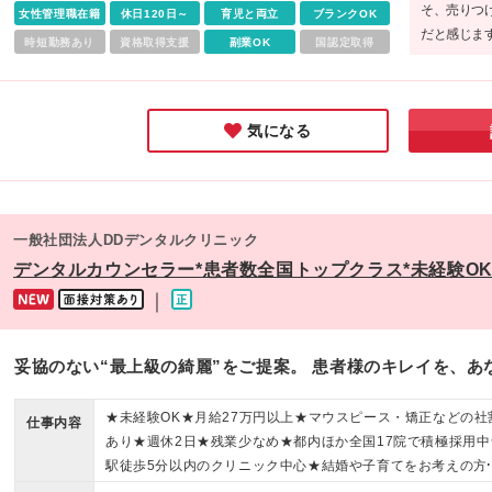
範囲)上記を除く当社関連勤務地 【出張について】 様々な経
そ、売りつ
女性管理職在籍
休日120日～
育児と両立
ブランクOK
積んでいただくため、事前相談を行ったうえで他クリニック
だと感じま
時短勤務あり
資格取得支援
副業OK
国認定取得
出張をお願いする場合があります。 ※出張の際は出張手当（1
きる同社に
4,500円）を支給／交通費などは全額会社負担
気になる
一般社団法人DDデンタルクリニック
デンタルカウンセラー*患者数全国トップクラス*未経験OK
｜
妥協のない“最上級の綺麗”をご提案。 患者様のキレイを、あ
★未経験OK★月給27万円以上★マウスピース・矯正などの社
仕事内容
あり★週休2日★残業少なめ★都内ほか全国17院で積極採用中
駅徒歩5分以内のクリニック中心★結婚や子育てをお考えの方
歓迎します♪