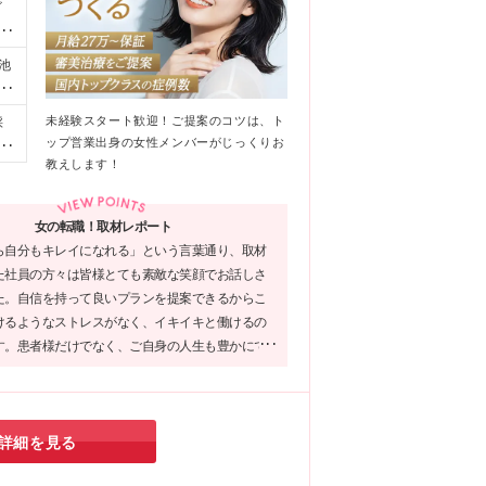
ビ
い
け
池
タ
7
に
00
未経験スタート歓迎！ご提案のコツは、ト
採
方
は
ップ営業出身の女性メンバーがじっくりお
F
験
新
教えします！
超
港
も
本町
女の転職！取材レポート
8
ら自分もキレイになれる」という言葉通り、取材
募
た社員の方々は皆様とても素敵な笑顔でお話しさ
の
た。自信を持って良いプランを提案できるからこ
験を
けるようなストレスがなく、イキイキと働けるの
への
す。患者様だけでなく、ご自身の人生も豊かにで
日
、ぜひ応募してみてはいかがでしょうか？
詳細を見る