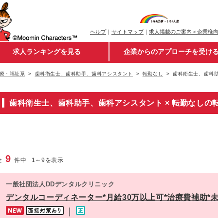
ヘルプ
｜
サイトマップ
｜
求人掲載のご案内＜企業様
求人ランキングを見る
企業からのアプローチを受け
療・福祉系
歯科衛生士、歯科助手、歯科アシスタント
転勤なし
歯科衛生士、歯科助
歯科衛生士、歯科助手、歯科アシスタント × 転勤なしの
9
全
件中
1
～
9
を表示
一般社団法人DDデンタルクリニック
デンタルコーディネーター*月給30万以上可*治療費補助*未
｜