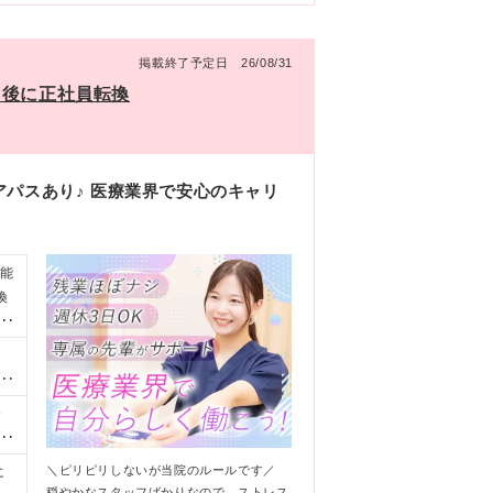
掲載終了予定日 26/08/31
月後に正社員転換
パスあり♪ 医療業界で安心のキャリ
可能
換
厚い
作
の
全
も
円
新
円
＼ピリピリしないが当院のルールです／
に
っ
0
穏やかなスタッフばかりなので、ストレス