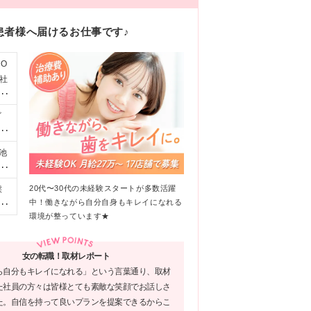
患者様へ届けるお仕事です♪
O
社
大
ビ
い
け
池
タ
7
に
00
20代〜30代の未経験スタートが多数活躍
採
方
は
中！働きながら自分自身もキレイになれる
F
験
新
環境が整っています★
超
港
も
本町
女の転職！取材レポート
8
ら自分もキレイになれる」という言葉通り、取材
募
た社員の方々は皆様とても素敵な笑顔でお話しさ
の
た。自信を持って良いプランを提案できるからこ