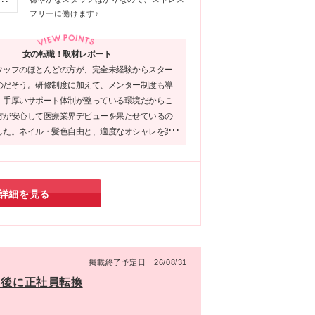
上
さ
月
フリーに働けます♪
新
精
新宿
0万
医
女の転職！取材レポート
含
ッ
タッフのほとんどの方が、完全未経験からスター
＊
医
のだそう。研修制度に加えて、メンター制度も導
動
・
、手厚いサポート体制が整っている環境だからこ
は
務可
方が安心して医療業界デビューを果たせているの
イ
した。ネイル・髪色自由と、適度なオシャレを楽
の
ち
魅力的なポイント♪また、業界内でも高水準な働き
ん。
院
ね備えており、将来を見据えて働きたい方には、
勤
は
環境です！
場
ク
詳細を見る
年
与
昇
な
掲載終了予定日 26/08/31
月後に正社員転換