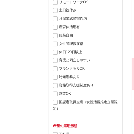
リモートワークOK
土日祝休み
月残業20時間以内
産育休活用有
服装自由
女性管理職在籍
休日120日以上
育児と両立しやすい
ブランクありOK
時短勤務あり
資格取得支援制度あり
副業OK
国認定取得企業（女性活躍推進企業認
定）
希望の雇用形態