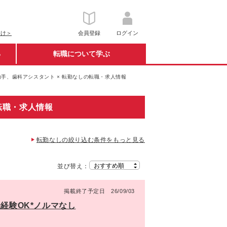
向け＞
会員登録
ログイン
る
転職について学ぶ
手、歯科アシスタント × 転勤なしの転職・求人情報
転職・求人情報
転勤なしの絞り込む条件をもっと見る
並び替え：
掲載終了予定日 26/09/03
経験OK*ノルマなし