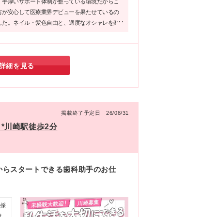
、手厚いサポート体制が整っている環境だからこ
イ
方が安心して医療業界デビューを果たせているの
の
ち
した。ネイル・髪色自由と、適度なオシャレを楽
ん。
院
魅力的なポイント♪また、業界内でも高水準な働き
勤
は
ね備えており、将来を見据えて働きたい方には、
場
ク
環境です！
年
与
詳細を見る
昇
な
掲載終了予定日 26/08/31
日*川崎駅徒歩2分
験からスタートできる歯科助手のお仕
の採
け