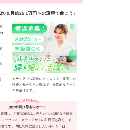
0＆月給25.1万円〜の環境で働こう♪
容
!
OK
受
る環
ん
当
で
れ
メディアでも話題のクリニック！充実した
浜
み
待遇と働きやすい環境で、長期的なキャリ
浜
、
アを築けます。
イ
に
相
日
岸
女の転職！取材レポート
賞与
な
を展開し、症例実績471万件という圧倒的な実績を
変
トエッセンス。メディアからの注目度も高く、そ
抜群です。 同社で特に注目したいポイントは、