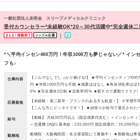
一般社団法人友明会 スリープメディカルクリニック
受付カウンセラー*未経験OK*20～30代活躍中*完全週休
｜
*＼平均インセン400万円！年収1000万も夢じゃない／* イ
フも♪
【ノルマなしでしっかり稼げる!】 ★平均インセンティブ400
仕事内容
円 ★年収1000万円も可能 ★残業ほぼなし ★有休消化率ほぼ1
0% ★完全週休2日制 ★定着率95% ★駅チカで通勤ラクラク!
【未経験・第二新卒・ブランクのある方も歓迎！】 ※学歴不
応募資格
【こんな方にピッタリです！】 ★頑張りが給与で還元された
方 ★ニーズの高いクリニックで働きたい方 ★カウンセリング
【船橋】 月給30万円以上（固定残業代含む）＋インセンティ
給与
など、スキルを磨きたい方
＋交通費 (内訳) 基本給：235,000円 固定残業代：35,000円(2
時間分/月3万5000円)を含みます ※上記を超える時間外労働
船橋院・大阪梅田院・名古屋栄院にて募集中！ ★勤務地は希
勤務地
追加で支給します 地域手当：30,000円 ※試用期間は1ヶ月。