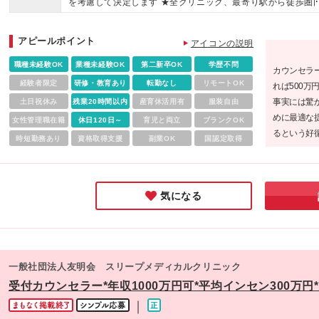
を考慮して決定します ★全クリニック、最寄り駅から徒歩圏
間中の給与は月給28万円（固定残業代含む）です その他待遇
の好立地♪ ★転居を伴う転勤はありません。 ◎船橋院 千葉
際はありません ■試用期間中の固定残業代について ※固定残
船橋市本町4-41-10 SADOYA Up Court 6階 ◎大阪梅田院 
アピールポイント
代（20時間分/月3万1500円）を含みます ※上記を超える時間
アイコンの説明
阪府大阪市北区太融寺6-8 阪急産業梅田ビル9階 ◎名古屋
労働分は追加で支給します 【大阪梅田・名古屋栄】 月給28万
名古屋市中区錦三丁目5-14 パークウエストビル5階 ※(変更の
職種未経験OK
業種未経験OK
第二新卒OK
学歴不問
カウンセラ
以上（固定残業代含む）＋インセンティブ＋交通費 (内訳) 基
囲)上記を除く当社関連勤務地
経験者限定
研修・教育あり
転勤なし
リモートOK
れば500
給：235,000円 固定残業代：35,000円(20時間分/月3万5000
事実には驚
土日祝休み
残業20時間以内
産育休活用有
服装自由
を含みます ※上記を超える時間外労働分は追加で支給します 
めに最適な
女性管理職在籍
域手当：10,000円 ※試用期間は1ヶ月。期間中の給与は月給2
休日120日～
育児と両立
ブランクOK
るという好
万円（固定残業代含む）です その他待遇に際はありません
時短勤務あり
資格取得支援
副業OK
国認定取得
ほぼなし、
すさも大事
業様です!
気になる
一般社団法人友明会 スリープメディカルクリニック
受付カウンセラー*年収1000万円可*平均インセン300万円
｜