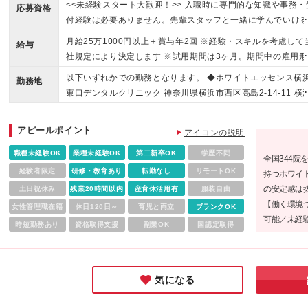
<<未経験スタート大歓迎！>> 入職時に専門的な知識や事務・
応募資格
付経験は必要ありません。先輩スタッフと一緒に学んでいけ
境でレクチャーするのでご安心ください♪ ※専門卒以上 ＼こ
月給25万1000円以上＋賞与年2回 ※経験・スキルを考慮して
給与
な方にピッタリです♪／ ●人と話すことが好きな方 ●安定企業
社規定により決定します ※試用期間は3ヶ月。期間中の雇用形
長く働きたい方 ●働きながらキレイになりたい方
態・待遇に差異はありません ※月給にはみなし残業代が含ま
以下いずれかでの勤務となります。 ◆ホワイトエッセンス横
勤務地
ます。 月給25万1000円の場合（25時間分/37000円）を含
東口デンタルクリニック 神奈川県横浜市西区高島2-14-11 横
ます。残業超過分は別途支給します ※みなし残業25時間分は
新都市第2ビル2F 《交通》 JR「横浜駅」より徒歩2分 ◆ホワ
残業時間が25時間以内の場合も全額支給します ※賞与は業績
トエッセンス馬車道デンタルクリニック 神奈川県横浜市中区
アピールポイント
よって支給がない場合があります ※入社から半年以降は、土
アイコンの説明
生町4-75 JTB・YN馬車道ビル1F 《交通》 京浜東北線・根
祝日手当あり 【給与例】 ◆月給31万5千円（入社4年目）／
線「関内駅」徒歩5分 横浜市営地下鉄線「関内駅」徒歩3分 み
職種未経験OK
業種未経験OK
第二新卒OK
学歴不問
全国344院
年2回
とみらい線「馬車道駅」徒歩3分 ※本社所在地：神奈川県 ※(
経験者限定
研修・教育あり
転勤なし
リモートOK
持つホワイ
更の範囲)上記を除く当社関連勤務地
の安定感は
土日祝休み
残業20時間以内
産育休活用有
服装自由
【働く環境
女性管理職在籍
休日120日～
育児と両立
ブランクOK
可能／未経験
時短勤務あり
資格取得支援
副業OK
国認定取得
「長く働き
心の環境で
たい企業様で
気になる