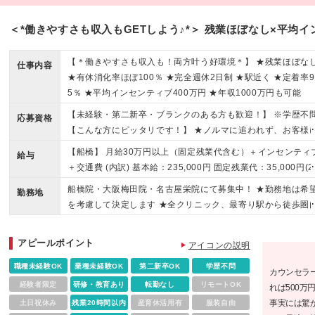
＜*働きやすさも収入もGETしよう♪*＞ 残業ほぼなし×平均イ
【＊働きやすさも収入も！両方叶う好環境＊】 ★残業ほぼな
仕事内容
★有休消化率ほぼ100％ ★完全週休2日制 ★駅近く ★定着率9
5％ ★平均インセンティブ400万円 ★年収1000万円も可能
【未経験・第二新卒・ブランクのある方も歓迎！】 ※学歴不
応募資格
【こんな方にピッタリです！】 ★ノルマに追われず、お客様
寄り添った提案がしたい方 ★頑張りが収入に直結する環境で
【船橋】 月給30万円以上（固定残業代含む）＋インセンティ
給与
きたい方 ★プライベートの時間を大切にしながらキャリアを
＋交通費 (内訳) 基本給：235,000円 固定残業代：35,000円(2
きたい方
時間分/月3万5000円)を含みます ※上記を超える時間外労働
船橋院・大阪梅田院・名古屋栄院にて募集中！ ★勤務地は希
勤務地
追加で支給します 地域手当：30,000円 ※試用期間は1ヶ月。
を考慮して決定します ★全クリニック、最寄り駅から徒歩圏
間中の給与は月給28万円（固定残業代含む）です その他待遇
の好立地♪ ★転居を伴う転勤はありません。 ◎船橋院 千葉
際はありません ■試用期間中の固定残業代について ※固定残
船橋市本町4-41-10 SADOYA Up Court 6階 ◎大阪梅田院 
アピールポイント
代（20時間分/月3万1500円）を含みます ※上記を超える時間
アイコンの説明
阪府大阪市北区太融寺6-8 阪急産業梅田ビル9階 ◎名古屋
労働分は追加で支給します 【大阪梅田・名古屋栄】 月給28万
名古屋市中区錦三丁目5-14 パークウエストビル5階 ※(変更の
職種未経験OK
業種未経験OK
第二新卒OK
学歴不問
カウンセラ
以上（固定残業代含む）＋インセンティブ＋交通費 (内訳) 基
囲)上記を除く当社関連勤務地
経験者限定
研修・教育あり
転勤なし
リモートOK
れば500
給：235,000円 固定残業代：35,000円(20時間分/月3万5000
事実には驚
土日祝休み
残業20時間以内
産育休活用有
服装自由
を含みます ※上記を超える時間外労働分は追加で支給します 