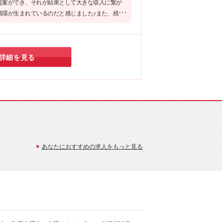
提案ができ、それが結果として大きな収入に繋が
6
循環が生まれているのだと感じました♪また、残業
有休消化率ほぼ100%と働きやすさも抜群！働きや
にしつつ、収入アップを目指す方にピッタリの企
詳細を見る
あなたにおすすめの求人をもっと見る