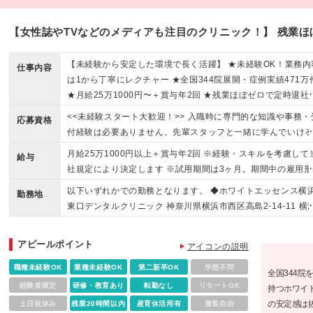
【女性誌やTVなどのメディアも注目のクリニック！】 残業ほぼ
【未経験から安定した環境で長く活躍】 ★未経験OK！業務内
仕事内容
は1から丁寧にレクチャー ★全国344院展開・症例実績471万件
★月給25万1000円〜＋賞与年2回 ★残業ほぼゼロで定時退社
★4〜5連休も取得OK
<<未経験スタート大歓迎！>> 入職時に専門的な知識や事務・
応募資格
付経験は必要ありません。先輩スタッフと一緒に学んでいけ
境でレクチャーするのでご安心ください♪ ※専門卒以上 ＼こ
月給25万1000円以上＋賞与年2回 ※経験・スキルを考慮して
給与
な方にピッタリです♪／ ●人と話すことが好きな方 ●安定企業
社規定により決定します ※試用期間は3ヶ月。期間中の雇用形
長く働きたい方 ●働きながらキレイになりたい方
態・待遇に差異はありません ※月給にはみなし残業代が含ま
以下いずれかでの勤務となります。 ◆ホワイトエッセンス横
勤務地
ます。 月給25万1000円の場合（25時間分/37000円）を含
東口デンタルクリニック 神奈川県横浜市西区高島2-14-11 横
ます。残業超過分は別途支給します ※みなし残業25時間分は
新都市第2ビル2F 《交通》 JR「横浜駅」より徒歩2分 ◆ホワ
残業時間が25時間以内の場合も全額支給します ※賞与は業績
トエッセンス馬車道デンタルクリニック 神奈川県横浜市中区
アピールポイント
よって支給がない場合があります ※入社から半年以降は、土
アイコンの説明
生町4-75 JTB・YN馬車道ビル1F 《交通》 京浜東北線・根
祝日手当あり 【給与例】 ◆月給31万5千円（入社4年目）／
線「関内駅」徒歩5分 横浜市営地下鉄線「関内駅」徒歩3分 み
職種未経験OK
業種未経験OK
第二新卒OK
学歴不問
全国344院
年2回
とみらい線「馬車道駅」徒歩3分 ※本社所在地：神奈川県 ※(
経験者限定
研修・教育あり
転勤なし
リモートOK
持つホワイ
更の範囲)上記を除く当社関連勤務地
の安定感は
土日祝休み
残業20時間以内
産育休活用有
服装自由