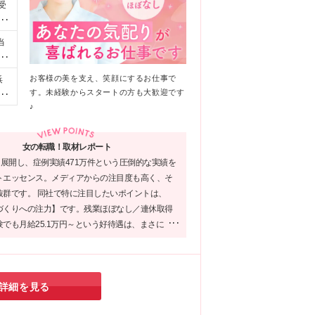
受
る環
ん
当
で
れ
お客様の美を支え、笑顔にするお仕事で
浜
み
す。未経験からスタートの方も大歓迎です
浜
、
♪
イ
に
相
日
岸
女の転職！取材レポート
賞与
な
を展開し、症例実績471万件という圧倒的な実績を
変
トエッセンス。メディアからの注目度も高く、そ
抜群です。 同社で特に注目したいポイントは、
づくりへの注力】です。残業ほぼなし／連休取得
でも月給25.1万円～という好待遇は、まさに
たい」と願う女性にとって理想的と言えます。安
新しい一歩を踏み出したい方に、ぜひおすすめし
す!
詳細を見る