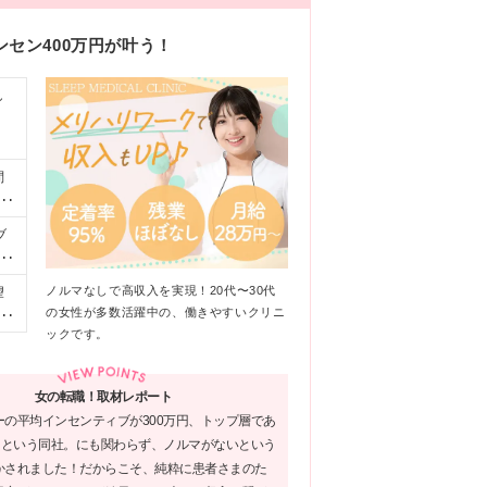
ンセン400万円が叶う！
し
問
に
働
ブ
築
0
分は
ノルマなしで高収入を実現！20代〜30代
望
期
の女性が多数活躍中の、働きやすいクリニ
内
に
ックです。
県
業
大
外
栄院
女の転職！取材レポート
円
範
ーの平均インセンティブが300万円、トップ層であ
本
万円という同社。にも関わらず、ノルマがないという
円)
かされました！だからこそ、純粋に患者さまのた
地