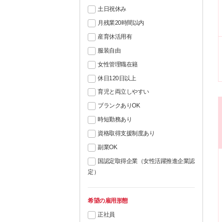
土日祝休み
月残業20時間以内
産育休活用有
服装自由
女性管理職在籍
休日120日以上
育児と両立しやすい
ブランクありOK
時短勤務あり
資格取得支援制度あり
副業OK
国認定取得企業（女性活躍推進企業認
定）
希望の雇用形態
正社員