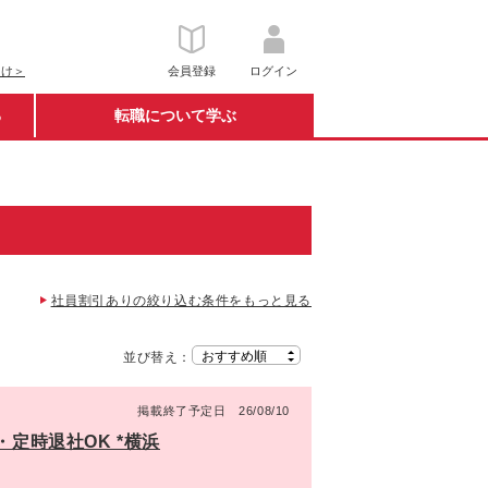
向け＞
会員登録
ログイン
る
転職について学ぶ
社員割引ありの絞り込む条件をもっと見る
並び替え：
掲載終了予定日 26/08/10
・定時退社OK *横浜