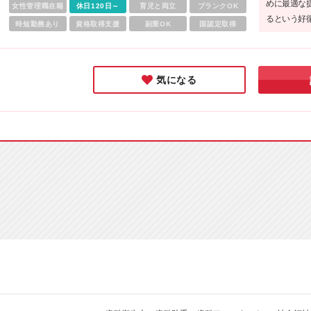
めに最適な
女性管理職在籍
域手当：10,000円 ※試用期間は1ヶ月。期間中の給与は月給2
休日120日～
育児と両立
ブランクOK
るという好
万円（固定残業代含む）です その他待遇に際はありません
時短勤務あり
資格取得支援
副業OK
国認定取得
ほぼなし、
すさも大事
業様です!
気になる