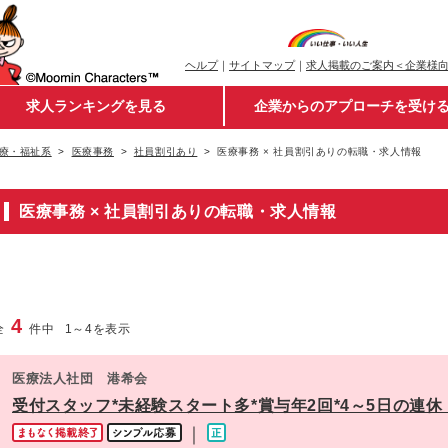
ヘルプ
｜
サイトマップ
｜
求人掲載のご案内＜企業様
求人ランキングを見る
企業からのアプローチを受け
療・福祉系
医療事務
社員割引あり
医療事務 × 社員割引ありの転職・求人情報
医療事務 × 社員割引ありの転職・求人情報
4
全
件中
1
～
4
を表示
医療法人社団 港希会
受付スタッフ*未経験スタート多*賞与年2回*4～5日の連休
｜