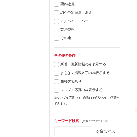
契約社員
紹介予定派遣・派遣
アルバイト・パート
業務委託
その他
その他の条件
新着・更新情報のみ表示する
まもなく掲載終了のみ表示する
面接対策あり
シンプル応募のみ表示する
※シンプル応募では、自己PRの記入なしで応募が
できます。
キーワード検索
(複数キーワード不可)
を含む求人