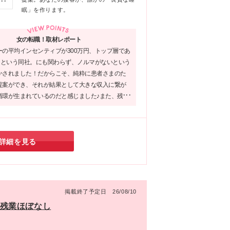
内
に
眠」を作ります。
県
業
大
外
栄院
女の転職！取材レポート
円
範
ーの平均インセンティブが300万円、トップ層であ
本
万円という同社。にも関わらず、ノルマがないという
円)
かされました！だからこそ、純粋に患者さまのた
地
提案ができ、それが結果として大きな収入に繋が
6
循環が生まれているのだと感じました♪また、残業
有休消化率ほぼ100%と働きやすさも抜群！働きや
にしつつ、収入アップを目指す方にピッタリの企
詳細を見る
掲載終了予定日 26/08/10
*残業ほぼなし