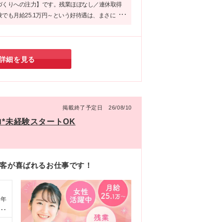
づくりへの注力】です。残業ほぼなし／連休取得
でも月給25.1万円～という好待遇は、まさに
たい」と願う女性にとって理想的と言えます。安
新しい一歩を踏み出したい方に、ぜひおすすめし
す!
詳細を見る
掲載終了予定日 26/08/10
ロ*未経験スタートOK
接客が喜ばれるお仕事です！
ま
与年
ン