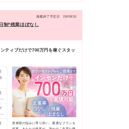
掲載終了予定日 26/08/10
二日制*残業ほぼなし
ンセンティブだけで700万円を稼ぐスタッ
万
0
問
い
力
ブ
0
分は
患者様の悩みに寄り添い、最適なプランを
望
期
提案。あなたの接客が、誰かの「良質な睡