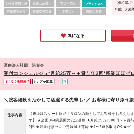
【働く環境
女性管理職在籍
休日120日～
育児と両立
ブランクOK
可能／未経験
時短勤務あり
資格取得支援
副業OK
国認定取得
「長く働き
心の環境で
たい企業様で
気になる
医療法人社団 港希会
受付コンシェルジュ*月給25万～＋賞与年2回*残業ほぼゼ
｜
＼接客経験を活かして活躍する先輩も♪／ お客様に寄り添う
【未経験スタート歓迎！サロンの顔としてお客様をお迎えし
仕事内容
す】 ★全国344院展開の安定基盤 ★月給25万1000円〜＋賞
2回 ★残業ほぼゼロで定時退社可能 ★4〜5連休取得OK ★デ
タルエステ無料体験あり