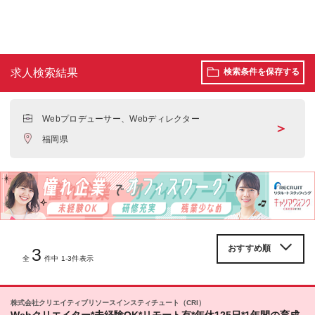
求人検索結果
検索条件を保存する
Webプロデューサー、Webディレクター
＞
福岡県
3
全
件中 1-3件表示
株式会社クリエイティブリソースインスティチュート（CRI）
Webクリエイター*未経験OK*リモート有*年休125日*1年間の育成