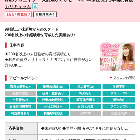
カリキュラム
9割以上が未経験からのスタート！
230名以上の未経験者を育成した実績あり♪
仕事内容
★230名以上の未経験者の育成実績あり
★独自の育成カリキュラム！PCスキルに自信がない
方もOK
★新規拠点で立ち上げメンバー募集
★平均年齢29.8歳！若手が多数活躍
アピールポイント
アイコンの説明
★5連休以上もOK
職種未経験OK
業種未経験OK
第二新卒OK
学歴不問
★産育休復帰率9割以上
経験者限定
研修・教育あり
転勤なし
リモートOK
土日祝休み
残業20時間以内
産育休活用有
服装自由
女性管理職在籍
休日120日～
育児と両立
ブランクOK
時短勤務あり
資格取得支援
副業OK
国認定取得
応募資格
◆未経験OK ◆学歴不問 ★PCスキルに自信がない方
も大歓迎 ★第二新卒OK ＼こんな方にピッタリ／ □未
経験からWebクリエイターになりたい □サポート体制