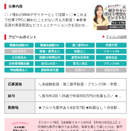
仕事内容
〇.＋憧れのWebデザイナーとして活躍＋.〇★これま
で仕事でPCに触れたことがない方も大歓迎！★飲食
店員や美容部員などコミュニケーション力を活かせる
★平均年齢27歳！同世代の仲間と上を目指せる◎
アピールポイント
アイコンの説明
職種未経験OK
業種未経験OK
第二新卒OK
学歴不問
経験者限定
研修・教育あり
転勤なし
リモートOK
土日祝休み
残業20時間以内
産育休活用有
服装自由
女性管理職在籍
休日120日～
育児と両立
ブランクOK
時短勤務あり
資格取得支援
副業OK
国認定取得
応募資格
＼未経験歓迎・第二新卒歓迎・ブランクOK・学歴不
問！／ ◆学歴不問 ◆IT・オフィスワーク未経験の方
も歓迎します！ ＜こんな方をお待ちしております！
給与
＼賞与年2回！26歳で年収650万円の先輩も◎／ ★先
＞ □将来を見据えて、長く働ける環境を探している方
輩のほとんどが毎年年収UPを実現中 月給25万円～60
□接客・販売など対人経験で培ったコミュニケーショ
万円＋残業代全額支給＋各種手当＋賞与年2回 ※上記
勤務地
★フルリモ案件あり&在宅7割 ★転勤なし！渋谷駅徒
ン力を活かしたい方 □新しいことへの好奇心・成長意
にはみなし残業手当月15～20時間相当／2万3,677円
歩5分の駅近オフィス◎ ★研修は東京にて実施します
欲があり、チャレンジを楽しめる方 □チームで協力し
～7万9,366円を含みます。 ※超過分は別途支給いた
本社、または全国のプロジェクト先で勤務いただきま
ながら仕事を進めることが好きな方
します。 ※経験・年齢を考慮の上、当社規定により優
【リモート7割】【未経験スタート93%】【年休126日以上】と
す！ └ご自宅から通える範囲を目安に決定いたします
圧倒的な数字が魅力である同社。取材を通じて感じたのは、数字
遇します ※試用期間2ヶ月～1年間（試用期間中の給
【本社】 東京都渋谷区渋谷3-11-11 IVYイーストビル