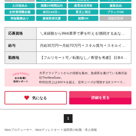
土日祝休み
残業20時間以内
産育休活用有
服装自由
女性管理職在籍
休日120日～
育児と両立
ブランクOK
時短勤務あり
資格取得支援
副業OK
国認定取得
応募資格
＼未経験からWeb業界で夢を叶える!挑戦するあなた
を全力サポート/ ★学歴・経験不問! ★未経験・クリエ
イティブ系スクール卒業生・第二新卒歓迎! ★社会人
給与
月給30万円〜月給70万円 + スキル賞与 + スキルイン
未経験OK! ★若いうちから役職も可能！ 『PCに触っ
センティブ ※研修期間は有期雇用契約社員 ※プロジェ
たことがない...』 という未経験の方も安心してご応募
クトによって異なる ※上記には(固定残業代
勤務地
【フルリモート可／転勤なし／希望を考慮】 日本47
ください! IT人財として着実に成長できる環境が整っ
¥44,369/30時間)を含む ※エリアによっては(固定残業
都道府県、どこでも就業可能！ (東京支社、群馬本
ています! ★経験者も、もちろん歓迎します!(担当プロ
代¥36,801/24時間) ※研修期間中は下記給与となりま
社、北海道支社、宮城支社、愛知支社、大阪支社、福
ジェクト、給与面は応相談) < 以下に1つでも当てはま
す。 東京エリア:月給21.3万円～ 大阪・愛知エリア:月
大手クライアントからの信頼を集め、急成長を遂げている株式会
岡支社、千葉支店、神奈川支店、茨城支店、新潟支
る方は、大歓迎!> ・ITやWebに興味がある方 ・動画
社TheNewGate。
給20.5万円〜 その他エリア:月給20万円〜 ＼経験者の
店、長野支店、石川支店、静岡支店、京都支店、兵庫
昨対比売上は300％を超え、近年ニーズが増加するEコマース分
編集の基本から学びたい方 ・動画の企画、構成、撮
方は優遇します★／ 月給35万円~月給70万円 + スキ
支店、広島支店、愛媛支店、熊本支店、沖縄支店、ま
野でのARやAIなど、先端技術にも果敢にチャレンジするベンチャ
影、編集を一人でできるようになりたい方 ・英語を
ル賞与 + スキルインセンティブ ※想定年収:500万円〜
たは各拠点近郊のプロジェクト先) ★リモートワーク
ー企業。
使い、グローバルに活躍したい ・未経験だけど新し
※経験・スキルを考慮し決定
実施中（プロジェクトによる） ※一部フルリモートあ
『デザイナーになるだけではなく、先進的な部分に飛び込んで欲
詳細を見る
気になる
いことに挑戦したい ・教育制度が整っている環境で
しい』という代表の言葉通り、スキルUPのサポートが充実してい
り ★Ｕ＆Ｉターン歓迎 ★転居を伴う転勤なし ★受動
働きたい ・自分をレベルアップさせたい ・地方を盛
る。基礎が身につく平均10ヶ月のカリキュラム、その後のキャリ
喫煙対策：屋内全面禁煙または分煙（プロジェクトに
アUPで学べることは段違いだ。
り上げたい方 《当社ならではの魅力》 #未経験大歓迎
よる） ★駐車場あり・マイカー通勤OK（プロジェク
#フルリモート/完全在宅ワークも可能(プロジェクトに
トによる）
1
より異なる) #世界に通用する自社内開発サービスあり
#スマホアプリに携わるチャンスも! #動画制作の基礎
Webプロデューサー、Webディレクター × 福岡県の転職・求人情報
だけでなくクライアントワークができるディレクター