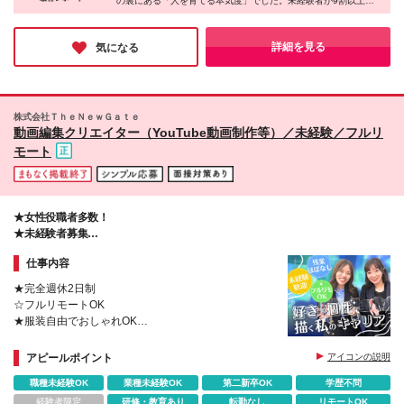
の裏にある「人を育てる本気度」でした。未経験者が9割以上を
与は月給20万1064円～／残業が発生した場合は別途
9F (変更の範囲)上記を除く当社関連勤務地
占めながらも、最長1年の研修で一人ひとりをしっかりサポー
全額支給、交通費上限月2万円となります）
ト。さらに、リモートを活用でき、土日休み、残業も少ないた
め、長く活躍できることも魅力だと感じました！将来の働き方を
詳細を見る
気になる
考えているあなたに、ぜひ注目してほしい一社です。
株式会社ＴｈｅＮｅｗＧａｔｅ
動画編集クリエイター（YouTube動画制作等）／未経験／フルリ
モート
★女性役職者多数！
★未経験者募集
★0から学べる平均10ヶ月の本気の研修
仕事内容
★憧れや夢をあきらめない
★完全週休2日制
☆フルリモートOK
★服装自由でおしゃれOK
☆無駄な残業は一切なし
★賞与年2回
アピールポイント
アイコンの説明
職種未経験OK
業種未経験OK
第二新卒OK
学歴不問
経験者限定
研修・教育あり
転勤なし
リモートOK