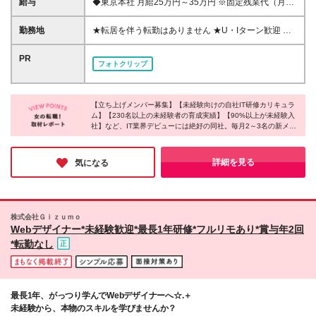
給与
◆東京本社 月給25万円～35万円 ※固定残業代（月25
が手厚い環境で働きたい □手に職をつけたい □柔軟な
時間分／4万875円～）を含む。超過分は全額別途支
働き方を叶えたい ★「やりたいことが見つかってな
給 ◆福岡支社 月給20.5万円～35万円 ※固定残業代
勤務地
★転居を伴う転勤はありません ★U・Iターン歓迎 ★
いけど、色々なことにチャレンジしたい」という方
（月25時間分／3万3,500円～）を含む。超過分は全
配属は希望を最大限に考慮します ★将来的にはリモ
も、気軽にご応募ください！ ★「デザイナーからデ
額別途支給 ◆大阪事業所 月給22万円～35万円 ※給与
ートワーク・フルリモートの案件参画も可能！ 東京
PR
ィレクターに転身したい」など、ジョブチェンジも歓
フォトクリップ
には固定残業代（月15時間分／2万3,085円～）を含
（23区内）・福岡（市内）・大阪（市内）・名古屋
迎です！
む。超過分は全額別途支給 ◆名古屋事業所 月給22万
（市内）・伊万里（市内）・札幌（市内）いずれかの
円～35万円 ※給与には固定残業代（月15時間分／2万
各プロジェクト先での勤務となります。 ※プロジェク
3,085円～）を含む。超過分は全額別途支給 ◆伊万里
【立ち上げメンバー募集】【未経験向けの自社IT研修カリキュラ
ト先は一都三県内の案件もございます。 ◆東京本社
ム】【230名以上の未経験者の育成実績】【90%以上が未経験入
事業所 月給18万円～35万円 ※給与には固定残業代
｜東京都世田谷区北沢2-19-5（自社ビル） ◆福岡支
社】など、IT業界デビューには絶好の同社。毎月2～3名の新メン
（月10時間分／1万3,050円～）を含む。超過分は全
社｜福岡県福岡市中央区大名1-2-23 ビジネス・ワン
バーが加わるそうです。充実した研修制度に加え、疑問点はトレ
額別途支給 ※伊万里事業所は、現在エンジニア職の募
けやき通りビル 4F ◆大阪事業所｜大阪府大阪市北区
ーナーにいつでも質問できる環境が印象的でした！残業少なめ、
集のみ受付。 ◆札幌事業所 月給22万円～35万円 ※給
中之島2-3-18中之島フェスティバルタワー19F ┗関西
リモート案件あり、5連休以上OKなどの働きやすさも魅力。産育
詳細を見る
気になる
与には固定残業代（月15時間分／2万3,085円～）を
休復帰率は9割で、育児と両立している社員も多いそうです！
プロジェクト始動に伴い、立ち上げメンバーを募集
含む。超過分は全額別途支給 ★IT業界の経験に応じて
中！ ◆名古屋事業所｜愛知県名古屋市中区丸の内3-
下記も可能 月給30万円～60万円 ※東京勤務の場合の
20-22 桜通大津KTビル7F ┗2026年7月開所の事業
金額。勤務地（大阪・福岡・名古屋・伊万里・札幌）
所！立ち上げメンバーを募集！ ◆伊万里事業所｜佐
株式会社Ｇｉｚｕｍｏ
により給与体系が異なります。 ※給与には固定残業代
賀県伊万里市黒川町畑川内字原田2072-1 ┗2026年4
Webデザイナー*未経験歓迎*最長1年研修*フルリモあり*賞与年2回
（月40時間分／7万1,440円～14万2,920円）を含む。
月開所の事業所！エンジニア職の立ち上げメンバーを
*転勤なし
超過分は全額別途支給 ※前職給与を最大限に考慮 ※共
募集！ ◆札幌事業所｜北海道札幌市中央区南１条西8-
通：試用期間6ヶ月あり。期間中は契約社員雇用とな
1-1 クリスタルタワー9F ┗2026年7月開所の事業所！
ります。その他の給与・待遇に差異はありません
立ち上げメンバーを募集！ (変更の範囲)上記を除く当
社関連勤務地
最長1年、がっつり学んでWebデザイナーへ☆.＋
未経験から、本物のスキルを学びませんか？