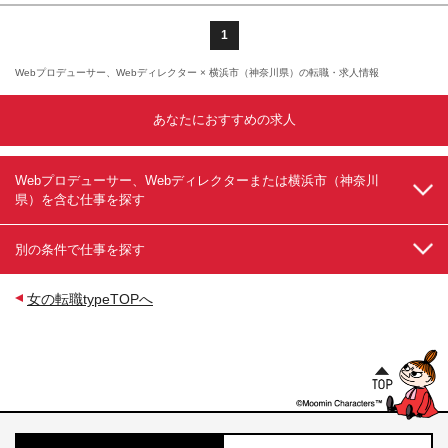
アUPで学べることは段違いだ。
り上げたい方 《当社ならではの魅力》 #未経験大歓迎
よる） ★駐車場あり・マイカー通勤OK（プロジェク
#フルリモート/完全在宅ワークも可能(プロジェクトに
トによる）
1
より異なる) #世界に通用する自社内開発サービスあり
#スマホアプリに携わるチャンスも! #動画制作の基礎
Webプロデューサー、Webディレクター × 横浜市（神奈川県）の転職・求人情報
だけでなくクライアントワークができるディレクター
へ挑戦可能!
あなたにおすすめの求人
Webプロデューサー、Webディレクターまたは横浜市（神奈川
県）を含む仕事を探す
別の条件で仕事を探す
女の転職typeTOPへ