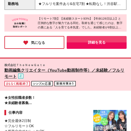
□接客・販売など対人経験で培ったコミュニケーショ
万円＋残業代全額支給＋各種手当＋賞与年2回 ※上記
勤務地
★フルリモ案件あり&在宅7割 ★転勤なし！渋谷駅徒
ン力を活かしたい方 □新しいことへの好奇心・成長意
にはみなし残業手当月15～20時間相当／2万3,677円
歩5分の駅近オフィス◎ ★研修は東京にて実施します
欲があり、チャレンジを楽しめる方 □チームで協力し
～7万9,366円を含みます。 ※超過分は別途支給いた
本社、または全国のプロジェクト先で勤務いただきま
ながら仕事を進めることが好きな方
します。 ※経験・年齢を考慮の上、当社規定により優
【リモート7割】【未経験スタート93%】【年休126日以上】と
す！ └ご自宅から通える範囲を目安に決定いたします
圧倒的な数字が魅力である同社。取材を通じて感じたのは、数字
遇します ※試用期間2ヶ月～1年間（試用期間中の給
【本社】 東京都渋谷区渋谷3-11-11 IVYイーストビル
の裏にある「人を育てる本気度」でした。未経験者が9割以上を
与は月給20万1064円～／残業が発生した場合は別途
9F (変更の範囲)上記を除く当社関連勤務地
占めながらも、最長1年の研修で一人ひとりをしっかりサポー
全額支給、交通費上限月2万円となります）
ト。さらに、リモートを活用でき、土日休み、残業も少ないた
め、長く活躍できることも魅力だと感じました！将来の働き方を
詳細を見る
気になる
考えているあなたに、ぜひ注目してほしい一社です。
株式会社ＴｈｅＮｅｗＧａｔｅ
動画編集クリエイター（YouTube動画制作等）／未経験／フルリ
モート
★女性役職者多数！
★未経験者募集
★0から学べる平均10ヶ月の本気の研修
仕事内容
★憧れや夢をあきらめない
★完全週休2日制
☆フルリモートOK