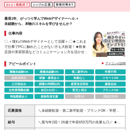
最長1年、がっつり学んでWebデザイナーへ☆.＋
未経験から、本物のスキルを学びませんか？
仕事内容
〇.＋憧れのWebデザイナーとして活躍＋.〇★これま
で仕事でPCに触れたことがない方も大歓迎！★飲食
店員や美容部員などコミュニケーション力を活かせる
★平均年齢27歳！同世代の仲間と上を目指せる◎
アピールポイント
アイコンの説明
職種未経験OK
業種未経験OK
第二新卒OK
学歴不問
経験者限定
研修・教育あり
転勤なし
リモートOK
土日祝休み
残業20時間以内
産育休活用有
服装自由
女性管理職在籍
休日120日～
育児と両立
ブランクOK
時短勤務あり
資格取得支援
副業OK
国認定取得
応募資格
＼未経験歓迎・第二新卒歓迎・ブランクOK・学歴不
問！／ ◆学歴不問 ◆IT・オフィスワーク未経験の方
も歓迎します！ ＜こんな方をお待ちしております！
給与
＼賞与年2回！26歳で年収650万円の先輩も◎／ ★先
＞ □将来を見据えて、長く働ける環境を探している方
輩のほとんどが毎年年収UPを実現中 月給25万円～60