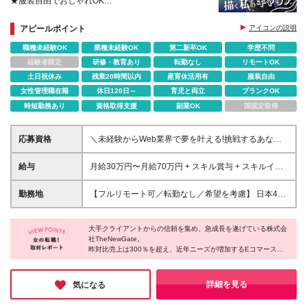
★服装自由でおしゃれOK
☆無駄な残業は一切なし
★賞与年2回
アピールポイント
アイコンの説明
職種未経験OK
業種未経験OK
第二新卒OK
学歴不問
経験者限定
研修・教育あり
転勤なし
リモートOK
土日祝休み
残業20時間以内
産育休活用有
服装自由
女性管理職在籍
休日120日～
育児と両立
ブランクOK
時短勤務あり
資格取得支援
副業OK
国認定取得
応募資格
＼未経験からWeb業界で夢を叶える!挑戦するあなた
を全力サポート/ ★学歴・経験不問! ★未経験・クリエ
イティブ系スクール卒業生・第二新卒歓迎! ★社会人
給与
月給30万円〜月給70万円 + スキル賞与 + スキルイン
未経験OK! ★若いうちから役職も可能！ 『PCに触っ
センティブ ※研修期間は有期雇用契約社員 ※プロジェ
たことがない...』 という未経験の方も安心してご応募
クトによって異なる ※上記には(固定残業代
勤務地
【フルリモート可／転勤なし／希望を考慮】 日本47
ください! IT人財として着実に成長できる環境が整っ
¥44,369/30時間)を含む ※エリアによっては(固定残業
都道府県、どこでも就業可能！ (東京支社、群馬本
ています! ★経験者も、もちろん歓迎します!(担当プロ
代¥36,801/24時間) ※研修期間中は下記給与となりま
社、北海道支社、宮城支社、愛知支社、大阪支社、福
ジェクト、給与面は応相談) < 以下に1つでも当てはま
す。 東京エリア:月給21.3万円～ 大阪・愛知エリア:月
大手クライアントからの信頼を集め、急成長を遂げている株式会
岡支社、千葉支店、神奈川支店、茨城支店、新潟支
る方は、大歓迎!> ・ITやWebに興味がある方 ・動画
社TheNewGate。
給20.5万円〜 その他エリア:月給20万円〜 ＼経験者の
店、長野支店、石川支店、静岡支店、京都支店、兵庫
昨対比売上は300％を超え、近年ニーズが増加するEコマース分
編集の基本から学びたい方 ・動画の企画、構成、撮
方は優遇します★／ 月給35万円~月給70万円 + スキ
支店、広島支店、愛媛支店、熊本支店、沖縄支店、ま
野でのARやAIなど、先端技術にも果敢にチャレンジするベンチャ
影、編集を一人でできるようになりたい方 ・英語を
ル賞与 + スキルインセンティブ ※想定年収:500万円〜
たは各拠点近郊のプロジェクト先) ★リモートワーク
ー企業。
使い、グローバルに活躍したい ・未経験だけど新し
※経験・スキルを考慮し決定
実施中（プロジェクトによる） ※一部フルリモートあ
『デザイナーになるだけではなく、先進的な部分に飛び込んで欲
詳細を見る
気になる
いことに挑戦したい ・教育制度が整っている環境で
しい』という代表の言葉通り、スキルUPのサポートが充実してい
り ★Ｕ＆Ｉターン歓迎 ★転居を伴う転勤なし ★受動
働きたい ・自分をレベルアップさせたい ・地方を盛
る。基礎が身につく平均10ヶ月のカリキュラム、その後のキャリ
喫煙対策：屋内全面禁煙または分煙（プロジェクトに