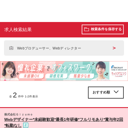
求人検索結果
検索条件を保存する
＞
Webプロデューサー、Webディレクター
2
全
件中 1-2件表示
株式会社Ｇｉｚｕｍｏ
Webデザイナー*未経験歓迎*最長1年研修*フルリモあり*賞与年2回
*転勤なし