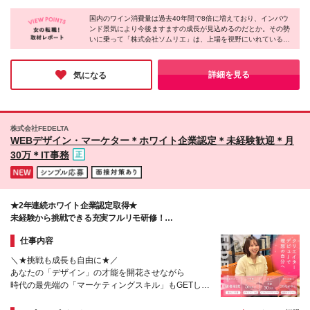
できます！
国内のワイン消費量は過去40年間で8倍に増えており、インバウ
ンド景気により今後ますますの成長が見込めるのだとか。その勢
いに乗って「株式会社ソムリエ」は、上場を視野にいれているそ
うです。しかも女性比率が多く、有給の完全消化もできるなど働
きやすさもバツグン。ぜひ同社で働きがいや満足できる環境を手
に入れてはいかがでしょうか。
詳細を見る
気になる
株式会社FEDELTA
WEBデザイン・マーケター＊ホワイト企業認定＊未経験歓迎＊月
30万＊IT事務
★2年連続ホワイト企業認定取得★
未経験から挑戦できる充実フルリモ研修！
Web業界で手に職をつけよう♪
仕事内容
＼★挑戦も成⻑も⾃由に★／
あなたの「デザイン」の才能を開花させながら
時代の最先端の「マーケティングスキル」もGETしま
せんか?