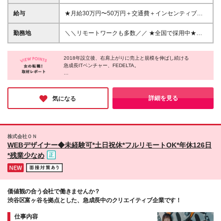
二新卒歓迎 ◆物件サポート制度で初めての上京も応
援♪20代活躍中！ 80％以上が未経験！ 制作の経験は
給与
★⽉給30万円〜50万円＋交通費＋インセンティブ賞
必要ありません！【意欲重視】の採用です。 ★未経
与★ （20時間の固定残業代、⼀律⽉54,750円を含
験歓迎 ★第二新卒歓迎 ★異業種からの入社メンバー
む） ※経験・スキルを考慮の上、決定 ※昇給︓随時あ
勤務地
＼＼リモートワークも多数／／ ★全国で採⽤中★
95％以上 ★学歴・経験不問 ★主夫・主婦も活躍中 ★
り ※固定残業代超過分は支給いたします。 試⽤期間
【転勤なし／希望を考慮】 ⼀都三県、群⾺、関⻄、
動画編集・デザイン制作の勉強を独学でしている方な
中（6カ月間）は、下記の給与となります。 【⼀都三
九州、東海、東北 就業時は上記エリアにて会社が指
ど ※基礎的PCスキルがある方は尚歓迎 「新しいこと
県の⽅】 ⽉給24万円〜50万円＋役職⼿当＋インセン
2018年設立後、右肩上がりに売上と規模を伸ばし続ける
定する プロジェクト先での勤務となります。 ＼北海
に挑戦したい」 「動画クリエイター・デザイナーと
急成長ITベンチャー、FEDELTA。
ティブ賞与 （固定残業代含む︓20時間分30,900円）
道エリアも近々進出予定︕／ ★リモートワーク実施
して基礎から学びたい」 「ゆくゆくはマーケターを
【関⻄、東海の⽅】 ⽉給22万円〜50万円＋役職⼿当
中（プロジェクトによる） ※⼀部フルリモートあり
同社の魅力は、圧倒的な成長と手厚い待遇を兼ね備えているとこ
目指したい」 「幅広いキャリアステップで自分の可
＋インセンティブ賞与 （固定残業代含む︓20時間分
★Ｕ＆Ｉターン歓迎 ★引越しや上京される⽅へ引越
ろ。
能性を広げたい」など… あなたの成長したい気持ち
28,500円） 【⼀都三県以外の関東圏、九州、東北、
しサポートもあり︕ ┗オンラインで簡単に新居を内
給与を貰いながら、Web知識や動画編集スキルをゼロから学べる
詳細を見る
気になる
を そのまま当社にぶつけてください！ 万全の体制で
北海道、その他地域の⽅】 ⽉給20万円〜50万円＋役
研修をはじめ、
⾒OK︕契約まで丁寧にサポートします。 ┗仲介⼿数
お待ちしております♪
『人』にフォーカスしているからこそ、ワークライフバランスも
職⼿当＋インセンティブ賞与 （固定残業代含む︓20
料最⼤”無料” ┗引越しお祝い⾦”最⼤20万円”もあり︕
抜群。
時間分24,700円） ◆引越し・上京される⽅は、物件
★転勤なし ★配属先は希望を考慮します ＼＼今後も
サポート制度（UIターン⽀援）あり ※仲介⼿数料最⼤
全国に⽀社を展開予定／／ 現在は関東を中⼼に事業
年休120日以上、土日祝休と働きやすさも抜群。
株式会社ＯＮ
無料・お祝い⾦最⼤20万円あり︕ ※新居の内覧や契
展開を進めつつ「北海道」にも進出予定︕ これから
ここからキャリアを形成したい方にぜひ挑戦していただきたいで
WEBデザイナー◆未経験可*土日祝休*フルリモートOK*年休126日
約なども丁寧にサポートします︕ ※試用期間中でも福
す。
は全国への展開も予定する急成⻑企業なんです◎
*残業少なめ
利厚生に差異はありません ※固定残業代超過分は支給
「経験を積み、いずれは地元に戻って活躍したい」
いたします。 ＼経験者の⽅はさらに優遇します︕／
そんな⽅でも活躍できます︕ (変更の範囲)上記を除く
★⽉給38万円〜＋交通費＋インセンティブ賞与★
当社関連勤務地
（※想定年収 500万円以上） （10時間の固定残業
代、⼀律⽉25,580円を含む。超過分は⽀給） ※経験
価値観の合う会社で働きませんか？
者枠︓実務経験2年以上 少数募集 ※経験・スキルを考
渋谷区富ヶ谷を拠点とした、急成長中のクリエイティブ企業です！
慮の上、決
仕事内容