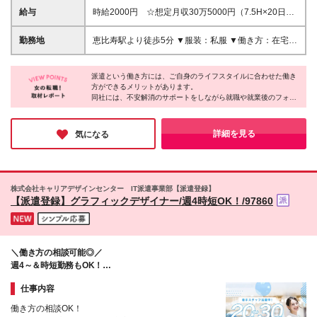
験 ※ブランクがある方やこれまでのご経験に自信がな
給与
時給2000円 ☆想定月収30万5000円（7.5H×20日＋
い方も、まずはお気軽にご応募ください！ ※ご経歴を
残業2.5H） ※交通費全額支給 ※在宅日数に応じて、
なるべく詳細に記載いただけると、面談までがスムー
在宅勤務手当あり
勤務地
恵比寿駅より徒歩5分 ▼服装：私服 ▼働き方：在宅勤
ズです！
務（状況によって変動する可能性あり） ※出社/在宅
勤務は自由に選択可（月1～2回出社の場合あり） ▼
派遣という働き方には、ご自身のライフスタイルに合わせた働き
受動喫煙対策：屋内禁煙
方ができるメリットがあります。
同社には、不安解消のサポートをしながら就職や就業後のフォロ
ーを担当するコーディネーターがいるそう。
派遣先には言いにくいような要望から、小さな不安までしっかり
と聞いてくれるスタッフがいると、安心しますよね♪
詳細を見る
気になる
株式会社キャリアデザインセンター IT派遣事業部【派遣登録】
【派遣登録】グラフィックデザイナー/週4時短OK！/97860
＼働き方の相談可能◎／
週4～＆時短勤務もOK！
プライベートとの両立もできます♪
仕事内容
働き方の相談OK！