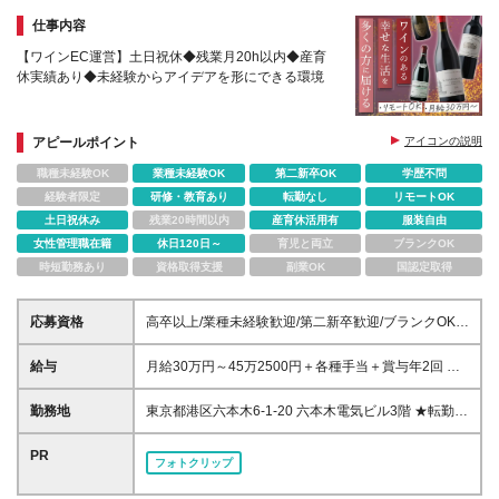
体験型イベントなどなど！！） ※変更の範囲／稼働案
仕事内容
件に応じて勤務場所が変更となる可能性があります
（東京近郊エリア）
【ワインEC運営】土日祝休◆残業月20h以内◆産育
休実績あり◆未経験からアイデアを形にできる環境
アピールポイント
アイコンの説明
職種未経験OK
業種未経験OK
第二新卒OK
学歴不問
経験者限定
研修・教育あり
転勤なし
リモートOK
土日祝休み
残業20時間以内
産育休活用有
服装自由
女性管理職在籍
休日120日～
育児と両立
ブランクOK
時短勤務あり
資格取得支援
副業OK
国認定取得
応募資格
高卒以上/業種未経験歓迎/第二新卒歓迎/ブランクOK ■
基本的なPCスキルをお持ちの方 └タイピングがスム
ーズにできるレベルを想定しています。 ＜以下いず
給与
月給30万円～45万2500円＋各種手当＋賞与年2回 ※
れかの経験をお持ちの方＞ ■ECサイトの企画・運営
給与は経験や能力などを考慮して決定します。 ※上記
経験 ■販促・マーケティングの実務経験 └食品・お
月額には月30時間の固定残業手当（4万9692円～8万
勤務地
東京都港区六本木6-1-20 六本木電気ビル3階 ★転勤は
酒・化粧品・ライフスタイル雑貨などの分野で、商品
306円）が含まれています。超過分は別途支給いたし
ありません。 ★U・Iターン歓迎！（引越しサポート
のストーリーや世界観を伝える販促経験がある方を想
ます。
あり） ★週2回のリモートワークOK（入社後6ヶ月程
PR
定しています。
フォトクリップ
度は出社予定） ★自社のワインショップやパン屋さ
んがあり、社割でワインや焼きたてのパンを安く購入