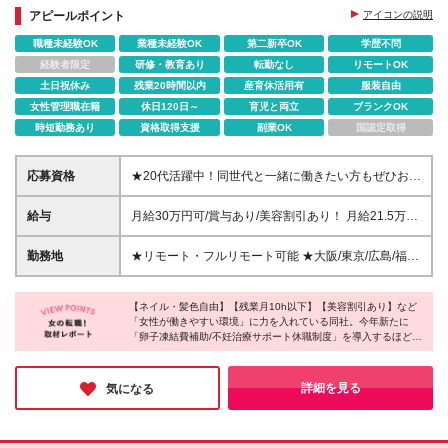
アピールポイント
アイコンの説明
職種未経験OK
業種未経験OK
第二新卒OK
学歴不問
経験者限定
研修・教育あり
転勤なし
リモートOK
土日祝休み
残業20時間以内
産育休活用有
服装自由
女性管理職在籍
休日120日～
育児と両立
ブランクOK
時短勤務あり
資格取得支援
副業OK
国認定取得
応募資格
★20代活躍中！同世代と一緒に働きたい方もぜひお待
ちしています★ ★完全未経験＆第二新卒歓迎！★ ★
フリーターからの正社員デビューも歓迎★ ■35歳未満
給与
月給30万円可/賞与あり/美容割引あり！ 月給21.5万円
の方 ※若年層の長期キャリア形成のため ■学歴・転職
～40万円 ※経験・能力を考慮の上、決定します ※上
回数・前職不問 【＊一つでも当てはまる方は大歓
記給与に月10時間分の固定残業代（15,000円）を含
勤務地
★リモート・フルリモート可能 ★大阪/東京/広島/福岡
迎！＊】 ・Webデザインのスキルを身につけたい方
みます 超過分は別途支給いたします ※試用期間な
で募集中！ ★勤務地は配属先またはクライアント先
・色んなWebデザインに挑戦してみたい方 ・自分の
し ※入社後6ヶ月間の雇用形態は契約社員。6ヶ月経
となります ★U・Iターン歓迎 ★転居を伴う転勤なし
力で将来稼ぎたい方 ・リモートなど、理想の働き方
過後に正社員となります。
【ネイル・髪色自由】【残業月10h以下】【美容割引あり】など
■大阪支店／大阪府大阪市中央区南船場3-11-18 郵政
を叶えたい方 ・仲間と協力しながら働きたい方 ・趣
「女性が働きやすい環境」に力を入れている同社。今年新たに
福祉心斎橋ビル9F ■東京本社／東京都中央区新富1-
「卵子凍結費補助/不妊治療サポート休職制度」を導入するほど、
味などがあり、プライベートの時間も大切にしたい方
15-14 相互新富ビルディング4階 ■広島支店／広島県
女性のライフプランを本気で応援しているそう。産育休取得率・
・責任感を持って仕事をやり遂げられる方
広島市中区大手町1-1-26 大手町一番ビル305 ■福岡支
復職率100％、時短勤務可、リモートワークOKと、ライフステー
店／福岡県福岡市中央区大名2-9-17 アリスト大名12
ジが変わっても安心。ストレスフリーカンパニー2年連続受賞の
詳細を見る
気になる
働きやすい環境で、長く活躍できる企業様だと感じました♪
階 ※クライアント先は原則、配属先近くです ※(変更
の範囲)上記を除く当社関連勤務地