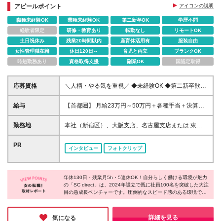
アピールポイント
アイコンの説明
職種未経験OK
業種未経験OK
第二新卒OK
学歴不問
経験者限定
研修・教育あり
転勤なし
リモートOK
土日祝休み
残業20時間以内
産育休活用有
服装自由
女性管理職在籍
休日120日～
育児と両立
ブランクOK
時短勤務あり
資格取得支援
副業OK
国認定取得
応募資格
＼人柄・やる気を重視／ ◆未経験OK ◆第二新卒歓迎
◆学歴不問 ※34歳まで（若年層の長期キャリア形成
を図るため） ※Web業界経験も問いません ★社会人
給与
【首都圏】 月給23万円～50万円＋各種手当＋決算賞
デビューしたい方、ブランクがある方も歓迎！ これ
与 【大阪】 月給22万円～50万円＋各種手当＋決算賞
までの経験は一切問いませんが、 WebやIT業界に興味
与 【愛知】 月給21.5万円～50万円＋各種手当＋決算
勤務地
本社（新宿区）、大阪支店、名古屋支店または 東
がある方は大歓迎です♪
賞与 【福岡・宮城】 月給20万円～50万円＋各種手当
京・神奈川・千葉・埼玉・愛知・大阪・福岡をはじ
＋決算賞与 【北海道・その他】 月給19.5万円～50万
め、 全国のプロジェクト先の勤務となります。 ※23
PR
インタビュー
フォトクリップ
円＋各種手当＋決算賞与 【即戦力枠】 月給30万円～
区内のプロジェクトが中心です。 ※ご希望を考慮して
50万円＋各種手当＋決算賞与 ※経験・能力等を考慮
配属先を決定します。 ※転居を伴う転勤はありませ
の上、決定いたします。 ※試用期間は6ヶ月です。条
ん。 【本社】 東京都新宿区西新宿3-9-7 フロンティア
件の差異はありません。 ※残業代は別途支給です。
年休130日・残業月5h・5連休OK！自分らしく働ける環境が魅力
新宿タワー3F 【大阪支店】 大阪府大阪市北区梅田1
の「SC direct」は、2024年設立で既に社員100名を突破した大注
丁目12番12号 東京建物梅田ビル12階 【名古屋支店】
目の急成長ベンチャーです。圧倒的なスピード感のある環境で、
愛知県名古屋市西区名駅二丁目27番8号 名古屋プライ
会社の飛躍と共に理想のキャリアを描けます！若手からコアメン
ムセントラルタワー3階 ★即戦力枠の方は、フルリモ
バーとして活躍できる絶好のチャンス◎ワークライフバランスと
ート（完全在宅勤務）も可能です！ (変更の範囲)上記
やりがいあるキャリアの両方を、ぜひ同社で叶えてみませんか？
詳細を見る
気になる