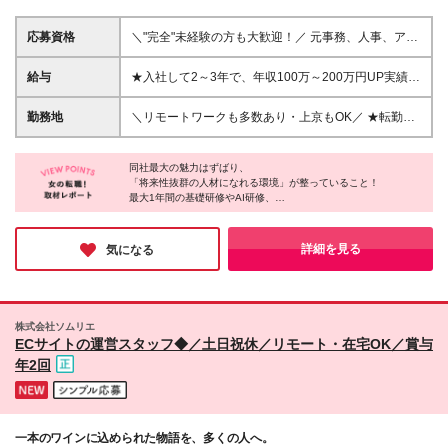
応募資格
＼"完全"未経験の方も大歓迎！／ 元事務、人事、アパ
レル、飲食、営業、保育士、エステティシャンなど…
様々な方が活躍されています◎ ◆未経験歓迎！文系
給与
★入社して2～3年で、年収100万～200万円UP実績あ
OK ◆社会人デビューOK ◆学歴・職務経歴一切不問
り★ 月給30万円～80万円以上＋賞与年2回 └固定残業
＼未経験から…／ ★手に職付けたい方 ┗ChatGPと対
代（月20時間分／2万9300円）含む。超過分は別途全
勤務地
＼リモートワークも多数あり・上京もOK／ ★転勤な
話したことがある人は尚歓迎！ ★SNSやWebなど好
額支給。 ※経験・スキルを考慮の上、決定します。 ※
し／希望を考慮★ 現在”全国”への展開を進めており、
きなことを仕事にしたい方 ★人と話すことが好きな
経験者の方は応相談 ※試用期間中は、月給23.2万円～
全国各地で募集中！ 一都三県、関東、中部、関西、
方 ┗お客様とMTGをしたり、コミュニケーションを
50万円 └固定残業代（月20時間分／2万9300円～4万
同社最大の魅力はずばり、
中国、九州など多数 【本社】東京都渋谷区渋谷3-3-
取る機会が多いので、 コミュニケーション力が活
「将来性抜群の人材になれる環境」が整っていること！
3700円以上）含む。 ※超過分は別途全額支給します
5 NBF渋谷イースト2F ゆくゆくは… ☆フルリモー
最大1年間の基礎研修やAI研修、
かせます！ ◎約9割が完全未経験！ ◎学歴・職歴・転
★IT業界経験者、もしくは独学でITについて学ばれて
トワーク ☆フレックス ☆フリーランス ☆副業で稼
専属メンターの伴走に加え、
職回数は一切問いません ≪活躍中の社員について≫
いる方は優遇します！ （ITパスポート受験経験やプロ
ぐ などもOK ◆リモートワーク実施中 ※プロジェク
配属後のフォロー体制も万全。
平均年齢27歳＆20代～30代の若手メインで活躍中◎
グラミングなど） ◆契約社員の未経験者の方：月給
トによって変動あり ◆U・Iターン歓迎 ◆直行直帰可
さらに、クリエイターやエンジニア等へ
詳細を見る
気になる
未経験者をできるだけ多く、複数名採用しています！
24.7万円～
柔軟にジョブチェンジできる選択肢の多さも驚きでした！
◆上京支援制度を活用し、初めての上京もサポート！
「同社なら間違いなく充実したキャリアが築ける」と確信できる
◆配属先は希望を考慮します ＜＜ 今後も全国に
環境です。
事業を展開予定 ＞＞ 現在は関東を中心に事業展開
少しでも気になった方は、ぜひお気軽にご応募してみてはいかが
を進めつつ、 これからは”全国”への展開も予定する急
でしょうか？
株式会社ソムリエ
成長企業なんです◎ 「経験を積み、いずれは地元に
ECサイトの運営スタッフ◆／土日祝休／リモート・在宅OK／賞与
戻って活躍したい」 そんな方でも活躍できます！ ＼
年2回
オフィスの魅力をご紹介／ ★リフレッシュルーム設
置 （自由に使えるカフェスペース♪） ★カフェマシン
あり （コーヒーなどのドリンクが自由に飲めます♪）
★開放感のある屋上でランチもできます ★電子レン
一本のワインに込められた物語を、多くの人へ。
ジ・冷蔵庫あり ★社内イベントあり （ビュッフェや