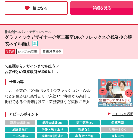
る雰囲気だということ。5名の少数精鋭だからこそ、意見も伝え
やすく、あなたらしくチャレンジできる環境です。ぜひこの機会
詳細を見る
気になる
に、新しい一歩を踏み出してみませんか？
株式会社コパン・デザインソース
グラフィックデザイナー◇第二新卒OK◇フレックス◇残業少◇服
装ネイル自由
＼企画からデザインまでを担う／
お客様との直接取引が100％！
たしかな技術を、現場で磨きませんか？
仕事内容
◇大手企業のお客様が95％！◇ファッション・Web
など多種多様な案件あり◇入社1〜2年目から案件に
挑戦できる◇将来は独立・業務委託など柔軟に選択可
能◇残業ほぼなし│フレックスタイム│産育休取得率
80%
アピールポイント
アイコンの説明
職種未経験OK
業種未経験OK
第二新卒OK
学歴不問
経験者限定
研修・教育あり
転勤なし
リモートOK
土日祝休み
残業20時間以内
産育休活用有
服装自由