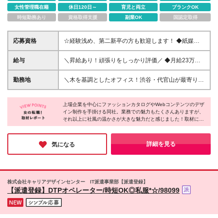
女性管理職在籍
休日120日～
育児と両立
ブランクOK
時短勤務あり
資格取得支援
副業OK
国認定取得
応募資格
☆経験浅め、第二新卒の方も歓迎します！ ◆紙媒体
のデザイン経験をお持ちの方（経験年数不問）
※InDesign、Photoshopを使ったデザイン実務ができ
給与
＼昇給あり！頑張りをしっかり評価／ ◆月給23万円
る方 ◆学歴不問 ◆第二新卒・ブランク歓迎 ＼こんな
～35万円＋交通費全額支給 ※能力や経験に応じて、
方にピッタリです！／ ★お客様と直接対話し、想い
決定します。 ※上記金額には、固定残業代 月30時間
勤務地
＼木を基調としたオフィス！渋谷・代官山が最寄り駅
を形にしたい方 ★早期から打合せや撮影現場で場数
分（2万6800円以上）が含まれます。超過分は、別途
◎／ 【東京オフィス】 東京都渋谷区猿楽町2-3
を踏みたい方 ★相手視点に立ち、誠実なコミュニケ
支給します。 ※6ヶ月間の試用期間があります ※試用
AMAGIビル201～203 (変更の範囲)上記を除く当社関
ーションができる方 ★一生モノのスキルを磨き、将
期間中の給与は、月給18万円～32万円となります。
上場企業を中心にファッションカタログやWebコンテンツのデザ
連勤務地
来の独立も目指したい方
イン制作を手掛ける同社。業務での魅力もたくさんありますが、
その他待遇の差異はありません。
それ以上に社風の温かさが大きな魅力だと感じました！取材に伺
った際、代表と社員の方がフランクにお話しされており、ギスギ
ス・せかせかといった雰囲気は一切なし。皆さんが自分のペース
で業務を進めている様子がよく分かりました。気になる方はぜ
詳細を見る
気になる
ひ、その“ゆるい”雰囲気を感じてみてください◎
株式会社キャリアデザインセンター IT派遣事業部【派遣登録】
【派遣登録】DTPオペレーター/時短OK◎私服*☆/98099