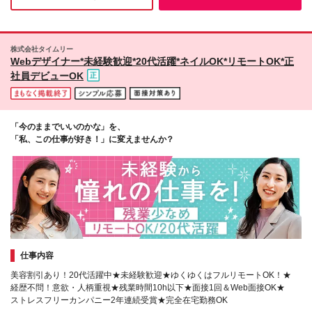
を除く当社関連勤務地
株式会社タイムリー
Webデザイナー*未経験歓迎*20代活躍*ネイルOK*リモートOK*正
社員デビューOK
「今のままでいいのかな」を、
「私、この仕事が好き！」に変えませんか？
仕事内容
美容割引あり！20代活躍中★未経験歓迎★ゆくゆくはフルリモートOK！★
経歴不問！意欲・人柄重視★残業時間10h以下★面接1回＆Web面接OK★
ストレスフリーカンパニー2年連続受賞★完全在宅勤務OK