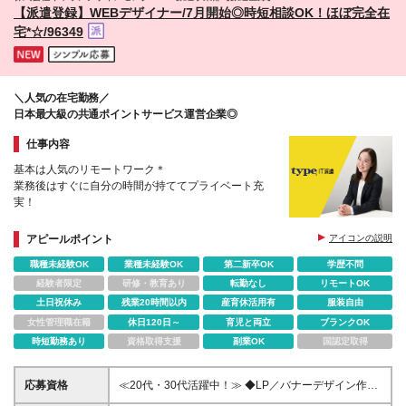
【派遣登録】WEBデザイナー/7月開始◎時短相談OK！ほぼ完全在
宅*☆/96349
＼人気の在宅勤務／
日本最大級の共通ポイントサービス運営企業◎
仕事内容
基本は人気のリモートワーク＊
業務後はすぐに自分の時間が持ててプライベート充
実！
アピールポイント
アイコンの説明
職種未経験OK
業種未経験OK
第二新卒OK
学歴不問
経験者限定
研修・教育あり
転勤なし
リモートOK
土日祝休み
残業20時間以内
産育休活用有
服装自由
女性管理職在籍
休日120日～
育児と両立
ブランクOK
時短勤務あり
資格取得支援
副業OK
国認定取得
応募資格
≪20代・30代活躍中！≫ ◆LP／バナーデザイン作成
経験 ◆HTML／CSSでの静的ページのコーディング経