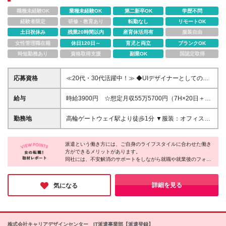
職種未経験OK
業種未経験OK
第二新卒OK
学歴不問
経験者限定
研修・教育あり
転勤なし
リモートOK
土日祝休み
残業20時間以内
産育休活用有
服装自由
女性管理職在籍
休日120日～
育児と両立
ブランクOK
時短勤務あり
資格取得支援
副業OK
国認定取得
応募資格
≪20代・30代活躍中！≫ ◆UIデザイナーとしての実
務経験 ◆Figmaを用いたデザイン制作の経験 ※ブラン
クがある方やこれまでのご経験に自信がない方も、ま
給与
時給3900円 ☆想定月収55万5700円（7H×20日＋残
ずはお気軽にご応募ください！ ※ご経歴をなるべく詳
業2.5H） ※交通費全額支給 ※在宅日数に応じて、在
細に記載いただけると、面談までがスムーズです！
宅勤務手当あり
勤務地
高輪ゲートウェイ駅より徒歩1分 ▼服装：オフィスカ
ジュアル ▼働き方：在宅勤務 ※PCセッティング後、
リモートワーク可能です。 ※状況に応じて出社の可能
派遣という働き方には、ご自身のライフスタイルに合わせた働き
性もあります。 ▼受動喫煙対策：屋内原則禁煙
方ができるメリットがあります。
同社には、不安解消のサポートをしながら就職や就業後のフォロ
ーを担当するコーディネーターがいるそう。
派遣先には言いにくいような要望から、小さな不安までしっかり
と聞いてくれるスタッフがいると、安心しますよね♪
詳細を見る
気になる
株式会社キャリアデザインセンター IT派遣事業部【派遣登録】