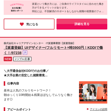
煙
派遣という働き方には、ご自身のライフスタイルに合わせた働き
方ができるメリットがあります。
同社には、不安解消のサポートをしながら就職や就業後のフォロ
ーを担当するコーディネーターがいるそう。
派遣先には言いにくいような要望から、小さな不安までしっかり
と聞いてくれるスタッフがいると、安心しますよね♪
詳細を見る
気になる
株式会社キャリアデザインセンター IT派遣事業部【派遣登録】
【派遣登録】UIデザイナー/フルリモート×時3900円！KDDIで働
く！/97238
＼大手通信会社KDDIでのお仕事／
★大手企業の安定した就業環境
★派遣スタッフさん多数活躍中
仕事内容
基本は人気のフルリモートワーク！
朝ゆっくり10時開始＆残業ほぼなしでムリなく働け
ます◎
アピールポイント
アイコンの説明