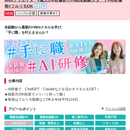
有#フルリモOK
未経験から最新AI×Webスキルを学び、
「手に職」を叶えませんか？
仕事内容
＜AI研修で、ChatGPT・Claudeなどを活かすスキルをGET＞
★残業月20h程度でメリハリ持って働く
★将来はフルリモ勤務などOK＆年休平均124日
★最大1年間のフルリモ研修あり！7割女性社員
アピールポイント
アイコンの説明
職種未経験OK
業種未経験OK
第二新卒OK
学歴不問
経験者限定
研修・教育あり
転勤なし
リモートOK
土日祝休み
残業20時間以内
産育休活用有
服装自由