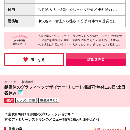
問） ※InDesign、Photoshopを使ったデザイン実務が
できる方 ◆学歴不問 ◆第二新卒・ブランク歓迎 ＼こ
給与
＼昇給あり！頑張りをしっかり評価／ ◆月給23万円
んな方にピッタリです！／ ★お客様と直接対話し、
～35万円＋交通費全額支給 ※能力や経験に応じて、
想いを形にしたい方 ★早期から打合せや撮影現場で
決定します。 ※上記金額には、固定残業代 月30時間
勤務地
◆渋谷＆代官山から徒歩10分以内 ◆木を基調とした
クリエイティブの場数を踏みたい方 ★相手視点に立
分（2万6800円以上）が含まれます。超過分は、別途
落ち着いたオフィス 【東京オフィス】 東京都渋谷区
ち、誠実なコミュニケーションができる方 ★一生モ
支給します。 ※6ヶ月間の試用期間があります ※試用
猿楽町2-3 AMAGIビル201～203 (変更の範囲)上記を
ノのスキルを磨き、将来の独立も目指したい方
期間中の給与は、月給18万円～32万円となります。
上場企業を中心にファッションカタログやWebコンテンツのデザ
除く当社関連勤務地
イン制作を手掛ける同社。業務での魅力もたくさんありますが、
その他待遇の差異はありません。
それ以上に社風の温かさが大きな魅力だと感じました！取材に伺
った際、代表と社員の方がフランクにお話しされており、ギスギ
ス・せかせかといった雰囲気は一切なし。皆さんが自分のペース
で業務を進めている様子がよく分かりました。気になる方はぜ
詳細を見る
気になる
ひ、その“ゆるい”雰囲気を感じてみてください◎
ユイッタート株式会社
紙媒体のグラフィックデザイナー*リモート相談可*年休128日*土日
祝休み
＊直取引9割＊印刷物のプロフェッショナル＊
有名ファミリーレストランのメニュー制作に携わりませんか？
仕事内容