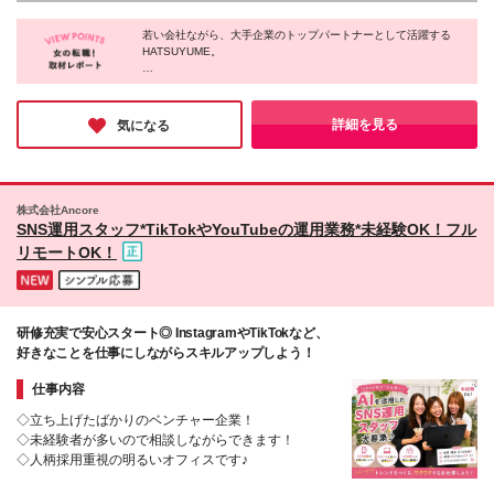
れから どうなりたいか"を大切にしています。 実際
きます。 ※研修先は、クライアント先での研修となり
に、飲食店・アパレル・事務・フリーターなど、 さ
若い会社ながら、大手企業のトップパートナーとして活躍する
ます。 ー本社ー 東京都豊島区東池袋２丁目６２番８
まざまな経歴の先輩たちが未経験から スタートして
HATSUYUME。
号 ＢＩＧオフィスプラザ池袋１２０６
活躍中です！ 【カジュアル面談実施中♪】 まずは気軽
「やる気はあるけど何を学べばいいかわからない」
にお話しする場です！私服でOK◎ 「どんな仕事な
「スキルを身につけたくてもお金がかかる」
の？」「職場の雰囲気は？」 そんな質問だけでも大
「独立したいけど案件が取れない」
詳細を見る
気になる
歓迎♪ ＼こんな方にピッタリ！／ ◇SNSやトレンドを
追うのが大好き！ ◇美容やコスメが大好き！ ◇いつ
そんなリアルな悩みに向き合い、
ビジネスマナー・マーケティング・マネジメント・経理など、
かインフルエンサーとして活躍したい！ ◇動画編集
総合的なビジネスノウハウを習得できる環境を用意している。
やデザイン・企画に挑戦したい！ ◇クリエイティブ
なスキルを身につけて成長したい！ ◇楽しく働きな
株式会社Ancore
一人ひとりの未来を全力で応援するベンチャー企業だ。
SNS運用スタッフ*TikTokやYouTubeの運用業務*未経験OK！フル
がら、しっかり稼ぎたい！ 「一度話だけ聞いてみた
い」そんな方も大歓迎です♪ ハツユメで、あなたの新
リモートOK！
しいチャレンジを応援します！
研修充実で安心スタート◎ InstagramやTikTokなど、
好きなことを仕事にしながらスキルアップしよう！
仕事内容
◇立ち上げたばかりのベンチャー企業！
◇未経験者が多いので相談しながらできます！
◇人柄採用重視の明るいオフィスです♪