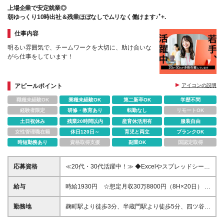
上場企業で安定就業◎
朝ゆっくり10時出社＆残業ほぼなしでムリなく働けます♪ﾟ+.
仕事内容
明るい雰囲気で、チームワークを大切に、助け合いな
がら仕事をしています！
アピールポイント
アイコンの説明
職種未経験OK
業種未経験OK
第二新卒OK
学歴不問
経験者限定
研修・教育あり
転勤なし
リモートOK
土日祝休み
残業20時間以内
産育休活用有
服装自由
女性管理職在籍
休日120日～
育児と両立
ブランクOK
時短勤務あり
資格取得支援
副業OK
国認定取得
応募資格
≪20代・30代活躍中！≫ ◆Excelやスプレッドシート
の基本的な操作が可能な方 ◆チラシやPOPのデザイ
ンの実務経験 ※ポートフォリオの提出が必須になり
給与
時給1930円 ☆想定月収30万8800円（8H×20日） ※
ます ※ブランクがある方やこれまでのご経験に自信が
交通費全額支給
ない方も、まずはお気軽にご応募ください！ ※ご経歴
勤務地
麹町駅より徒歩3分、半蔵門駅より徒歩5分、四ツ谷駅
をなるべく詳細に記載いただけると、面談までがスム
より徒歩10分 ▼服装：私服 ▼受動喫煙対策：屋内禁
ーズです！