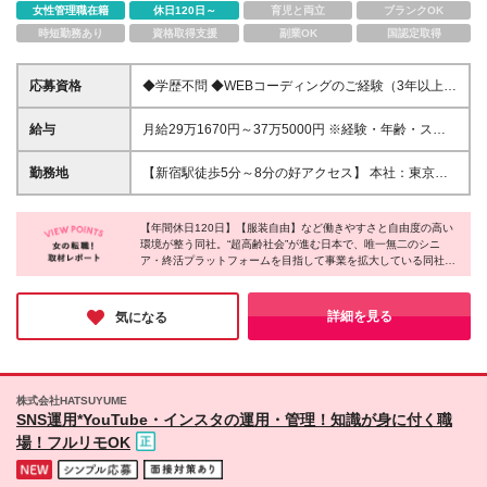
女性管理職在籍
休日120日～
育児と両立
ブランクOK
時短勤務あり
資格取得支援
副業OK
国認定取得
応募資格
◆学歴不問 ◆WEBコーディングのご経験（3年以上）
├HTML5／CSS3／JavaScript（jQuery含む）の実務
経験（3年以上） ├Sass／SCSSを用いたスタイル設
給与
月給29万1670円～37万5000円 ※経験・年齢・スキル
計・管理 ├レスポンシブデザインの実装経験
などを考慮の上、当社規定により決定いたします ※試
└WordPress等のCMS構築・カスタマイズ経験 ＼こ
用期間3ヵ月あり（期間中の待遇に変更はありませ
勤務地
【新宿駅徒歩5分～8分の好アクセス】 本社：東京都
んな方はぜひご応募ください／ ・デザインへの関心
ん） ※上記には固定残業代（固定残業代￥75,915
新宿区西新宿7丁目3−4 アソルティ西新宿 2F ※転勤な
があり、ゆくゆくはデザインも担いたいと考えている
～・45時間分を含む/月）を含み、超過分は別途支給
し ※変更の範囲：上記を除く当社関連勤務地
方 ・自身の成果物が「どれだけ売上に貢献したか」
いたします
【年間休日120日】【服装自由】など働きやすさと自由度の高い
に興味がある方 ・仮説検証を繰り返し、粘り強く改
環境が整う同社。“超高齢社会”が進む日本で、唯一無二のシニ
ア・終活プラットフォームを目指して事業を拡大している同社。
善に取り組める方
更なる事業成長に向けて拡大を急速に加速させています。社会課
題に正面から向き合い、人々の暮らしや未来を支えるやりがいは
抜群。確かな将来性と安定感のある環境で、自身の経験やスキル
詳細を見る
気になる
を遺憾なく発揮できる企業だと感じました！
株式会社HATSUYUME
SNS運用*YouTube・インスタの運用・管理！知識が身に付く職
場！フルリモOK