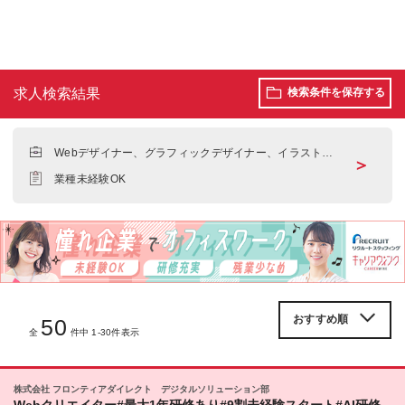
求人検索結果
検索条件を保存する
Webデザイナー、グラフィックデザイナー、イラストレ
＞
ーター
業種未経験OK
50
全
件中 1-30件表示
株式会社 フロンティアダイレクト デジタルソリューション部
Webクリエイター#最大1年研修あり#9割未経験スタート#AI研修