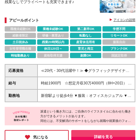
残業なしでプライベートも充実できます♪
アピールポイント
アイコンの説明
職種未経験OK
業種未経験OK
第二新卒OK
学歴不問
経験者限定
研修・教育あり
転勤なし
リモートOK
土日祝休み
残業20時間以内
産育休活用有
服装自由
女性管理職在籍
休日120日～
育児と両立
ブランクOK
時短勤務あり
資格取得支援
副業OK
国認定取得
応募資格
≪20代・30代活躍中！≫ ◆グラフィックデザイナー
としての実務経験 ◆販促ツール制作の経験 ※ブラン
クがある方やこれまでのご経験に自信がない方も、ま
給与
時給1900円 ☆想定月収30万4000円（8H×20日） ※
ずはお気軽にご応募ください！ ※ご経歴をなるべく詳
交通費全額支給
細に記載いただけると、面談までがスムーズです！
勤務地
新宿駅より徒歩4分 ▼服装：オフィスカジュアル ▼働
き方：基本出社 ※ご家庭の事情等やむを得ない場合は
在宅勤務も相談可能です。 ▼受動喫煙対策：屋内禁
派遣という働き方には、ご自身のライフスタイルに合わせた働き
煙
方ができるメリットがあります。
同社には、不安解消のサポートをしながら就職や就業後のフォロ
ーを担当するコーディネーターがいるそう。
派遣先には言いにくいような要望から、小さな不安までしっかり
と聞いてくれるスタッフがいると、安心しますよね♪
詳細を見る
気になる