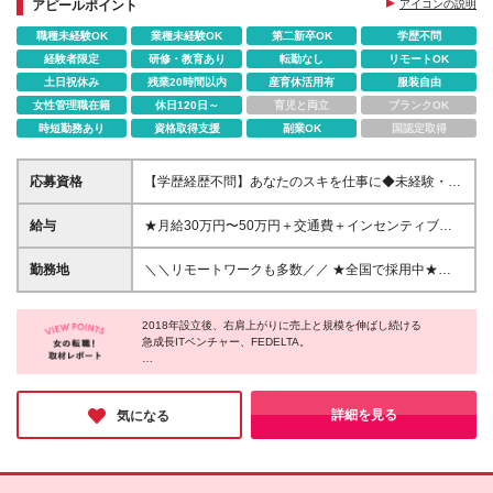
アピールポイント
アイコンの説明
＃WEBデザイン
職種未経験OK
業種未経験OK
第二新卒OK
学歴不問
＃SNSマーケティング
＃動画編集
経験者限定
研修・教育あり
転勤なし
リモートOK
＃AI生成
土日祝休み
残業20時間以内
産育休活用有
服装自由
＃アプリ開発
女性管理職在籍
休日120日～
育児と両立
ブランクOK
時短勤務あり
資格取得支援
副業OK
国認定取得
応募資格
【学歴経歴不問】あなたのスキを仕事に◆未経験・第
二新卒歓迎 ◆物件サポート制度で初めての上京も応
援♪20代活躍中！ 80％以上が未経験！ 制作の経験は
給与
★⽉給30万円〜50万円＋交通費＋インセンティブ賞
必要ありません！【意欲重視】の採用です。 ★未経
与★ （20時間の固定残業代、⼀律⽉54,750円を含
験歓迎 ★第二新卒歓迎 ★異業種からの入社メンバー
む） ※固定残業代超過分は支給いたします。 ※経験・
勤務地
＼＼リモートワークも多数／／ ★全国で採⽤中★
95％以上 ★学歴・経験不問 ★主夫・主婦も活躍中 ★
スキルを考慮の上、決定 ※昇給︓随時あり 試⽤期間
【転勤なし／希望を考慮】 ⼀都三県、群⾺、関⻄、
動画編集・デザイン制作の勉強を独学でしている方な
中（6か月間）は、下記の給与となります。 【⼀都三
九州、東海、東北 就業時は上記エリアにて会社が指
ど ※基礎的PCスキルがある方は尚歓迎 「新しいこと
県の⽅】 ⽉給24万円〜50万円＋役職⼿当＋インセン
2018年設立後、右肩上がりに売上と規模を伸ばし続ける
定する プロジェクト先での勤務となります。 ＼北海
に挑戦したい」 「動画クリエイター・デザイナーと
急成長ITベンチャー、FEDELTA。
ティブ賞与 （固定残業代含む︓20時間分30,900円）
道エリアも近々進出予定︕／ ★リモートワーク実施
して基礎から学びたい」 「ゆくゆくはマーケターを
【関⻄、東海の⽅】 ⽉給22万円〜50万円＋役職⼿当
中（プロジェクトによる） ※⼀部フルリモートあり
同社の魅力は、圧倒的な成長と手厚い待遇を兼ね備えているとこ
目指したい」 「幅広いキャリアステップで自分の可
＋インセンティブ賞与 （固定残業代含む︓20時間分
★Ｕ＆Ｉターン歓迎 ★引越しや上京される⽅へ引越
ろ。
能性を広げたい」など… あなたの成長したい気持ち
28,500円） 【⼀都三県以外の関東圏、九州、東北、
しサポートもあり︕ ┗オンラインで簡単に新居を内
給与を貰いながら、Web知識や動画編集スキルをゼロから学べる
詳細を見る
気になる
を そのまま当社にぶつけてください！ 万全の体制で
北海道、その他地域の⽅】 ⽉給20万円〜50万円＋役
研修をはじめ、
⾒OK︕契約まで丁寧にサポートします。 ┗仲介⼿数
お待ちしております♪
『人』にフォーカスしているからこそ、ワークライフバランスも
職⼿当＋インセンティブ賞与 （固定残業代含む︓20
料最⼤”無料” ┗引越しお祝い⾦”最⼤20万円”もあり︕
抜群。
時間分24,700円） ◆引越し・上京される⽅は、物件
★転勤なし ★配属先は希望を考慮します ＼＼今後も
サポート制度（UIターン⽀援）あり ※仲介⼿数料最⼤
全国に⽀社を展開予定／／ 現在は関東を中⼼に事業
年休120日以上、土日祝休と働きやすさも抜群。