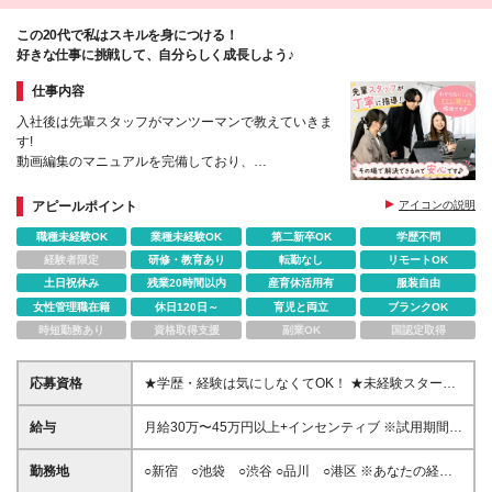
この20代で私はスキルを身につける！
好きな仕事に挑戦して、自分らしく成長しよう♪
仕事内容
入社後は先輩スタッフがマンツーマンで教えていきま
す!
動画編集のマニュアルを完備しており、
仕事の流れやノウハウを全てお伝え。
成長を実感しながら、自信を持ってスキルアップでき
アピールポイント
アイコンの説明
る環境です。
職種未経験OK
業種未経験OK
第二新卒OK
学歴不問
経験者限定
研修・教育あり
転勤なし
リモートOK
土日祝休み
残業20時間以内
産育休活用有
服装自由
女性管理職在籍
休日120日～
育児と両立
ブランクOK
時短勤務あり
資格取得支援
副業OK
国認定取得
応募資格
★学歴・経験は気にしなくてOK！ ★未経験スタート
大歓迎♪ ★フリーター・異業種からの転職も歓迎！ ★
新卒・第二新卒も大歓迎！ 「SNSやトレンドが大好
給与
月給30万〜45万円以上+インセンティブ ※試用期間中
き！」 「キラキラした世界で働きたい！」 「企画や
(1ヶ月~3ヶ月)月給25万円+インセンティブ ※福利厚
クリエイティブなことがしたい！」 そんな気持ちが
生に変更なし
勤務地
○新宿 ○池袋 ○渋谷 ○品川 ○港区 ※あなたの経験
あれば大丈夫◎ 当社では、これまでの経歴よりも"こ
やスキルに応じて面談時にて ご相談させていただ