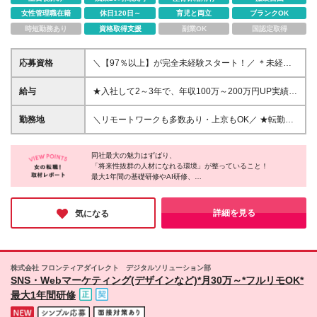
女性管理職在籍
休日120日～
育児と両立
ブランクOK
時短勤務あり
資格取得支援
副業OK
国認定取得
応募資格
＼【97％以上】が完全未経験スタート！／ ＊未経験
歓迎！文系OK ＊社会人デビューOK ＊ITスクールに通
ったことがなくてもOK！ ＊職務経歴一切不問 ★学
給与
★入社して2～3年で、年収100万～200万円UP実績あ
歴・職歴・転職回数は一切問いません！ ▼こんな方
り★ 月給30万円～80万円以上＋賞与年2回 └固定残業
も歓迎▼ ★手に職付けたい方 ┗ChatGPTと対話した
代（月20時間分／2万9300円）含む。超過分は別途全
勤務地
＼リモートワークも多数あり・上京もOK／ ★転勤な
ことがある人は尚歓迎！ ★Web業界に興味関心があ
額支給。 ※経験・スキルを考慮の上、決定します。 ※
し／希望を考慮★ 現在”全国”への展開を進めており、
る方 ★人と話すことが好きな方 ┗お客様とMTGをし
経験者の方は応相談 ※試用期間中は、月給23.2万円～
全国各地で募集中！ 一都三県、関東、中部、関西、
たり、コミュニケーションを取る機会が多いので、
50万円 └固定残業代（月20時間分／2万9300円～4万
同社最大の魅力はずばり、
中国、九州など多数 【本社】東京都渋谷区渋谷3-3-
コミュニケーション力が活かせます！ ＼超スピー
「将来性抜群の人材になれる環境」が整っていること！
3700円以上）含む。 ※超過分は別途全額支給します
5 NBF渋谷イースト2F ゆくゆくは… ☆フルリモー
最大1年間の基礎研修やAI研修、
ド選考／ ・人柄重視のポテンシャル採用 ・Web面接1
★IT業界経験者、もしくは独学でITについて学ばれて
トワーク ☆フレックス ☆フリーランス ☆副業で稼
専属メンターの伴走に加え、
回 ・内定迄最短3日 「ITやWeb業界にチャレンジした
いる方は優遇します！ （ITパスポート受験経験やプロ
ぐ などもOK ◆リモートワーク実施中 ※プロジェク
配属後のフォロー体制も万全。
い」 「クリエイティブなことが好き」 「将来的に役
グラミングなど） ◆契約社員の未経験者の方：月給
トによって変動あり ◆U・Iターン歓迎 ◆直行直帰可
さらに、クリエイターやエンジニア等へ
詳細を見る
気になる
に立つスキルを身につけたい」 「仕事だけでなく、
24.7万円～
柔軟にジョブチェンジできる選択肢の多さも驚きでした！
◆上京支援制度を活用し、初めての上京もサポート！
プライベートも大切にしたい方」 という方にピッタ
「同社なら間違いなく充実したキャリアが築ける」と確信できる
◆配属先は希望を考慮します ＜＜ 今後も全国に
環境です。
リのポジションです◎
事業を展開予定 ＞＞ 現在は関東を中心に事業展開
少しでも気になった方は、ぜひお気軽にご応募してみてはいかが
を進めつつ、 これからは”全国”への展開も予定する急
でしょうか？
株式会社 フロンティアダイレクト デジタルソリューション部
成長企業なんです◎ 「経験を積み、いずれは地元に
SNS・Webマーケティング(デザインなど)*月30万～*フルリモOK*
戻って活躍したい」 そんな方でも活躍できます！ ＼
最大1年間研修
オフィスの魅力をご紹介／ ★リフレッシュルーム設
置 （自由に使えるカフェスペース♪） ★カフェマシン