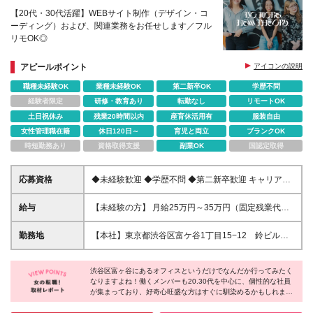
【20代・30代活躍】WEBサイト制作（デザイン・コ
ーディング）および、関連業務をお任せします／フル
リモOK◎
アピールポイント
アイコンの説明
職種未経験OK
業種未経験OK
第二新卒OK
学歴不問
経験者限定
研修・教育あり
転勤なし
リモートOK
土日祝休み
残業20時間以内
産育休活用有
服装自由
女性管理職在籍
休日120日～
育児と両立
ブランクOK
時短勤務あり
資格取得支援
副業OK
国認定取得
応募資格
◆未経験歓迎 ◆学歴不問 ◆第二新卒歓迎 キャリアチ
ェンジを目指す方も大歓迎！ 【こんな方を募集しま
す】 ◎ 基本的なパソコンスキルをお持ちの方 ◎ 主体
給与
【未経験の方】 月給25万円～35万円（固定残業代含
性を持って、仕事に取り組める方 ◎ キャリアアップ
む） 【WEBデザイナー経験あり（目安3年ほど）】
を目指して、ポジティブに行動できる方 ◎ 将来フリ
月給30万円～45万円（固定残業代含む） 【WEBデザ
勤務地
【本社】東京都渋谷区富ケ谷1丁目15−12 鈴ビル２
ーランスを目指したい方
イナー経験あり（目安5年以上）】 月給45万円以上
F、 または首都圏の各プロジェクト先（東京23区、渋
（固定残業代含む） ※ 試用期間6ヶ月は、契約社員と
谷区、新宿区、六本木、新橋、品川など都内中心）
なります。（待遇に差異なし） ※ 固定残業代（
渋谷区富ヶ谷にあるオフィスというだけでなんだか行ってみたく
★フルリモートあり！ ※フルリモート希望の場合は、
なりますよね！働くメンバーも20.30代を中心に、個性的な社員
34,000円～／20時間分 ）を含む。超過分は別途支
個人のスキルに応じて判断いたします
が集まっており、好奇心旺盛な方はすぐに馴染めるかもしれませ
給。 ※ 経験・スキル・前職給与などを考慮の上、当
ん。『クリエイター』というと専門学校を通ったり、特別なスキ
社規定により決定。
ルが必要だと思われがちですが、同社は、実務未経験でもプロを