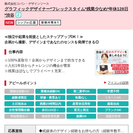
株式会社コパン・デザインソース
グラフィックデザイナー*フレックスタイム*残業少なめ*年休128日
*渋谷
≪独立や起業を前提としたステップアップOK！≫
企画から撮影、デザインまであなたのセンスを発揮できる◎
仕事内容
☆100%直取引！企画からデザインまで担当できる
☆入社1年目からチャレンジの機会が豊富
☆残業ほぼなしでプライベート充実
☆有休消化率80%以上／半休もOK
☆フレックスタイム
アピールポイント
アイコンの説明
☆状況に応じて在宅勤務も相談可
職種未経験OK
業種未経験OK
第二新卒OK
学歴不問
経験者限定
研修・教育あり
転勤なし
リモートOK
土日祝休み
残業20時間以内
産育休活用有
服装自由
女性管理職在籍
休日120日～
育児と両立
ブランクOK
時短勤務あり
資格取得支援
副業OK
国認定取得
応募資格
◆紙媒体のデザイン経験をお持ちの方（経験年数不