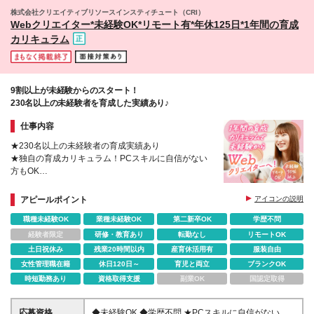
株式会社クリエイティブリソースインスティチュート（CRI）
Webクリエイター*未経験OK*リモート有*年休125日*1年間の育成
カリキュラム
9割以上が未経験からのスタート！
230名以上の未経験者を育成した実績あり♪
仕事内容
★230名以上の未経験者の育成実績あり
★独自の育成カリキュラム！PCスキルに自信がない
方もOK
★新規拠点で立ち上げメンバー募集
★平均年齢29.8歳！若手が多数活躍
アピールポイント
アイコンの説明
★5連休以上もOK
職種未経験OK
業種未経験OK
第二新卒OK
学歴不問
★産育休復帰率9割以上
経験者限定
研修・教育あり
転勤なし
リモートOK
土日祝休み
残業20時間以内
産育休活用有
服装自由
女性管理職在籍
休日120日～
育児と両立
ブランクOK
時短勤務あり
資格取得支援
副業OK
国認定取得
応募資格
◆未経験OK ◆学歴不問 ★PCスキルに自信がない方