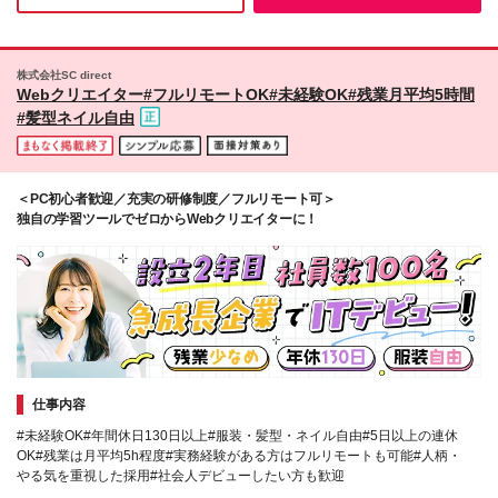
株式会社SC direct
Webクリエイター#フルリモートOK#未経験OK#残業月平均5時間
#髪型ネイル自由
＜PC初心者歓迎／充実の研修制度／フルリモート可＞
独自の学習ツールでゼロからWebクリエイターに！
仕事内容
#未経験OK#年間休日130日以上#服装・髪型・ネイル自由#5日以上の連休
OK#残業は月平均5h程度#実務経験がある方はフルリモートも可能#人柄・
やる気を重視した採用#社会人デビューしたい方も歓迎