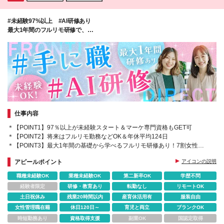
あり （コーヒーなどのドリンクが自由に飲めます♪）
★開放感のある屋上でランチもできます ★電子レン
#未経験97%以上 #AI研修あり
ジ・冷蔵庫あり ★社内イベントあり （ビュッフェや
最大1年間のフルリモ研修で、
体験型イベントなどなど！！） ※変更の範囲／稼働案
"AI時代に選ばれる"マーケターへ！
件に応じて勤務場所が変更となる可能性があります
（東京近郊エリア）
仕事内容
＊【POINT1】97％以上が未経験スタート＆マーケ専門資格もGET可
＊【POINT2】将来はフルリモ勤務などOK＆年休平均124日
＊【POINT3】最大1年間の基礎から学べるフルリモ研修あり！7割女性社
員
アピールポイント
アイコンの説明
職種未経験OK
業種未経験OK
第二新卒OK
学歴不問
経験者限定
研修・教育あり
転勤なし
リモートOK
土日祝休み
残業20時間以内
産育休活用有
服装自由
女性管理職在籍
休日120日～
育児と両立
ブランクOK
時短勤務あり
資格取得支援
副業OK
国認定取得