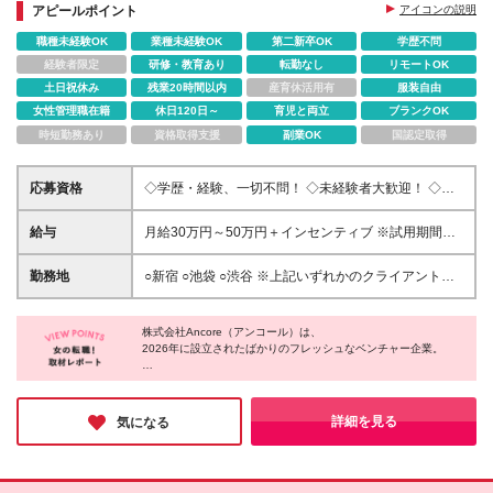
アピールポイント
アイコンの説明
職種未経験OK
業種未経験OK
第二新卒OK
学歴不問
経験者限定
研修・教育あり
転勤なし
リモートOK
土日祝休み
残業20時間以内
産育休活用有
服装自由
女性管理職在籍
休日120日～
育児と両立
ブランクOK
時短勤務あり
資格取得支援
副業OK
国認定取得
応募資格
◇学歴・経験、一切不問！ ◇未経験者大歓迎！ ◇フ
リーターや異業種からの転職大歓迎！ ◇新卒・第二
新卒も歓迎！ 【カジュアル面談を実施してます】 学
給与
月給30万円～50万円＋インセンティブ ※試用期間
歴や経歴よりも、想いやお人柄、将来像などを重要視
（正社員）2ヶ月あり 試用期間中（正社員）月給25
します♪ よりラフにお話ができるよう、 スーツで面接
万円～ ※交通費全額支給
勤務地
○新宿 ○池袋 ○渋谷 ※上記いずれかのクライアント先
というような 堅苦しさや緊張感も極力少なくしてい
での勤務になります。 ※あなたの経験やスキルに応じ
ます◎
て面談時にて ご相談させていただきます。 ー本社
株式会社Ancore（アンコール）は、
ー 東京都板橋区中丸町２６番１号
2026年に設立されたばかりのフレッシュなベンチャー企業。
自由にのびのびと働ける環境がある一方で、
一人ひとりの成長にもしっかりフォーカスしているのが魅力だ。
研修制度はもちろん、キャリアアップ支援や独立支援など、
詳細を見る
気になる
挑戦と成長を後押しする仕組みが充実している。
立ち上げ期の今このタイミングでジョインすることは、
会社とともに成長できるチャンスといえるだろう。