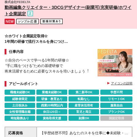
株式会社FEDELTA
無料・お祝い⾦最⼤20万円あり︕ ※新居の内覧や契
展開を進めつつ「北海道」にも進出予定︕ これから
ここからキャリアを形成したい方にぜひ挑戦していただきたいで
動画編集クリエイター・3DCGデザイナー/副業可/充実研修/ホワイ
約なども丁寧にサポートします︕ ※試用期間中でも福
す。
は全国への展開も予定する急成⻑企業なんです◎
ト企業認定
利厚生に差異はありません ※固定残業代超過分は支給
「経験を積み、いずれは地元に戻って活躍したい」
いたします。 ＼経験者の⽅はさらに優遇します︕／
そんな⽅でも活躍できます︕ (変更の範囲)上記を除く
★⽉給38万円〜＋交通費＋インセンティブ賞与★
当社関連勤務地
（※想定年収 500万円以上） （10時間の固定残業
代、⼀律⽉25,580円を含む。超過分は⽀給） ※経験
☆ホワイト企業認定取得☆
者枠︓実務経験2年以上 少数募集 ※経験・スキルを考
1年間の研修で流⾏スキルを⾝につけ
慮の上、決定
どこでも通⽤するマルチクリエイターへ︕
仕事内容
☆⾃分のペースで学べる1年間の研修☆
”⼿に職をつける”ための基礎研修で
将来活躍するために必要なスキルを培いましょう︕
アピールポイント
アイコンの説明
職種未経験OK
業種未経験OK
第二新卒OK
学歴不問
経験者限定
研修・教育あり
転勤なし
リモートOK
土日祝休み
残業20時間以内
産育休活用有
服装自由
女性管理職在籍
休日120日～
育児と両立
ブランクOK
時短勤務あり
資格取得支援
副業OK
国認定取得
応募資格
【学歴経歴不問】あなたのスキを仕事に◆未経験・第