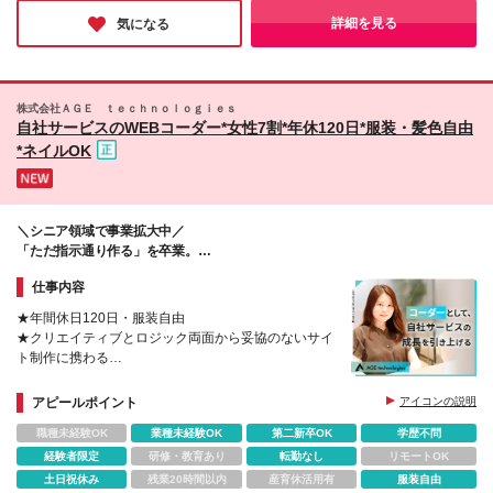
目指せるということで驚きました！手に職をつけたい方は、この
詳細を見る
気になる
機会を是非お見逃しなく。
株式会社ＡＧＥ ｔｅｃｈｎｏｌｏｇｉｅｓ
自社サービスのWEBコーダー*女性7割*年休120日*服装・髪色自由
*ネイルOK
＼シニア領域で事業拡大中／
「ただ指示通り作る」を卒業。
自社サービスのグロースを動かす手ごたえを！
仕事内容
★年間休日120日・服装自由
★クリエイティブとロジック両面から妥協のないサイ
ト制作に携わる
★WebデザインやWordPress構築への挑戦もOK！
★LPやバナーなどのデザイン制作にもチャレンジ可
アピールポイント
アイコンの説明
職種未経験OK
業種未経験OK
第二新卒OK
学歴不問
経験者限定
研修・教育あり
転勤なし
リモートOK
土日祝休み
残業20時間以内
産育休活用有
服装自由