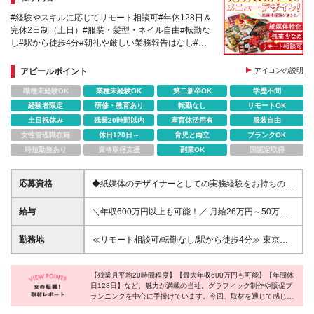
#経験やスキルに応じてリモート相談可#年休128日＆
完休2日制（土日）#服装・髪型・ネイル自由#転勤な
し#駅から徒歩4分#朝礼や厳しい業務報告はなし#案
件の約9割は全国展開する大手ファミリーレストラン
アピールポイント
アイコンの説明
職種未経験OK
業種未経験OK
第二新卒OK
学歴不問
経験者限定
研修・教育あり
転勤なし
リモートOK
土日祝休み
残業20時間以内
産育休活用有
服装自由
女性管理職在籍
休日120日～
育児と両立
ブランクOK
時短勤務あり
資格取得支援
副業OK
国認定取得
応募資格
◆紙媒体のデザイナーとしての実務経験をお持ちの方
◆学歴不問 【こんな方大歓迎】 ◇メニューブック、
カタログ、パンフレット等の制作経験がある方 ◇飲
給与
＼年収600万円以上も可能！／ 月給26万円～50万円
食店の販促物デザイン経験がある方 ◇少人数のチー
＋賞与年2回（2ヶ月分以上）＋各種手当 【各種手
ムで裁量を持って働きたい方 ◇自分のアイデアを活
当】 ◆交通費支給(月上限2万円まで) ◆役職手当 ◆職
勤務地
≪リモート相談可/転勤なし/駅から徒歩4分≫ 東京都
かしてカタチにしたい方 ◇飲食業界に興味がある方
能手当 ※前職給与を考慮します ※固定残業代(7万円
渋谷区神宮前6-33-6 テスチュード302 「明治神宮
◇飲食業界のご経験がある方
～/月45h分含む) ※残業がない場合も支給し、超過分
前」駅から徒歩4分。 仕事帰りにお買い物やカフェも
は別途全額支給します ※試用期間3ヵ月あり。期間中
【残業月平均20時間程度】【最大年収600万円も可能】【年間休
楽しめる、最高のロケーションです！ ※(変更の範囲)
日128日】など、魅力が満載の当社。グラフィック制作や販促プ
の給与・待遇の差異はありません
上記を除く当社関連勤務地
ランニングを中心に手掛けています。今回、取材を通じて感じた
のは、社員同士の距離が近く、分からないことはすぐに話し合え