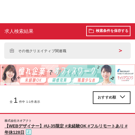
求人検索結果
検索条件を保存する
＞
その他クリエイティブ関連職
1
全
件中 1-1件表示
株式会社ネオアクト
【WEBデザイナー】#U-35限定 #未経験OK #フルリモートあり #
年休128日