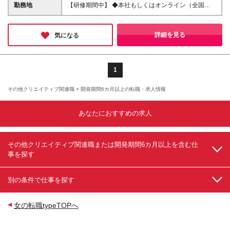
歓迎条件】 ◆高卒以上／未経験、既卒、社会人未経
慮し決定します。 ※残業代は全額支給します。 【経
勤務地
【研修期間中】 ◆本社もしくはオンライン（全国各
験の方もOK！ ◆35歳までの方（若年層の長期キャリ
験者の場合】 ◆月給35万円以上＋賞与年2回＋各種手
地からOK） ◇本社／東京都豊島区池袋2-47-6 第2オ
ア形成を図るため） 【こんな方が活躍できます！】
当（想定年収500万円） ※WEB・IT業界で半年以上の
ンダビル6F └各線「池袋駅」徒歩4分 【研修終了後】
◎WEBデザイナーに興味・関心がある方 ◎手に職を
経験がある方を想定しています。 ※経験がある方は、
◆東京23区を中心とした全国各地のITプロジェクト先
詳細を見る
気になる
つけて、自信も身に付けたい方 ◎自分のペースでチ
現職・前職給与を考慮します。 ※残業代は全額支給し
※勤務地は希望を考慮します。 ※転居を伴う転勤はあ
ャレンジしたい方 ◎同じ価値観を持つ仲間を見つけ
ます。 ★試用期間3ヵ月（給与・待遇に変更なし）※
りません。 ※すべて徒歩10分以内の駅チカオフィス
たい方 ◎心機一転、チャレンジしたい方 ◎時間と場
未経験・経験者共通
です。 ※将来的にはフルリモート・在宅勤務も可能で
所にとらわれたくない方 ◎在宅勤務やリモートワー
す！ ※（変更の範囲）上記を除く当社関連勤務地
1
クがしたい方
その他クリエイティブ関連職 × 開発期間6カ月以上の転職・求人情報
あなたにおすすめの求人
その他クリエイティブ関連職または開発期間6カ月以上を含む仕
事を探す
別の条件で仕事を探す
女の転職typeTOPへ