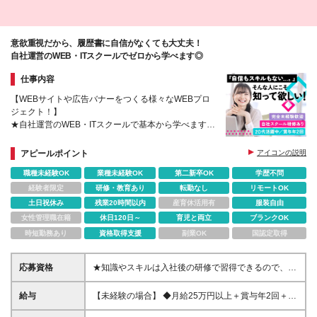
意欲重視だから、履歴書に自信がなくても大丈夫！
自社運営のWEB・ITスクールでゼロから学べます◎
仕事内容
【WEBサイトや広告バナーをつくる様々なWEBプロ
ジェクト！】
★自社運営のWEB・ITスクールで基本から学べます！
★20代活躍中！早くからいろいろな経験が積める！
★年休128日、土日祝休みでプライベートも充実♪
アピールポイント
アイコンの説明
職種未経験OK
業種未経験OK
第二新卒OK
学歴不問
経験者限定
研修・教育あり
転勤なし
リモートOK
土日祝休み
残業20時間以内
産育休活用有
服装自由
女性管理職在籍
休日120日～
育児と両立
ブランクOK
時短勤務あり
資格取得支援
副業OK
国認定取得
応募資格
★知識やスキルは入社後の研修で習得できるので、
100％ポテンシャル採用を行っています。 「成長する
キッカケを掴みたい！」 「未来の可能性を広げた
給与
【未経験の場合】 ◆月給25万円以上＋賞与年2回＋各
い！」 という想いを当社で叶えてください！ 【応募
種手当（想定年収350万円） ※経験・スキルなどを考