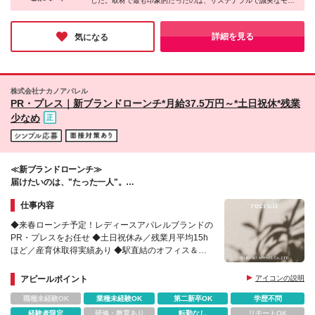
した。取材で最も印象的だったのは、サステナブルで誠実なモノ
ます ※その他の待遇・条件に変更はありません
づくりの姿勢。盤石な事業基盤のもと、各領域のプロが集い、ゼ
ロからブランドを育てるワクワク感を味わえるのは、貴重な経験
になるのではないでしょうか。モノづくりの楽しさを存分に味わ
詳細を見る
気になる
いたい方に、自信を持っておすすめしたい企業です！
株式会社ナカノアパレル
PR・プレス｜新ブランドローンチ*月給37.5万円～*土日祝休*残業
少なめ
≪新ブランドローンチ≫
届けたいのは、"たった一人"。
誰かの人生に、長く寄り添うブランドを。
仕事内容
◆来春ローンチ予定！レディースアパレルブランドの
PR・プレスをお任せ ◆土日祝休み／残業月平均15h
ほど／産育休取得実績あり ◆駅直結のオフィス＆転
勤なし ◆服装・ネイル自由
アピールポイント
アイコンの説明
職種未経験OK
業種未経験OK
第二新卒OK
学歴不問
経験者限定
研修・教育あり
転勤なし
リモートOK