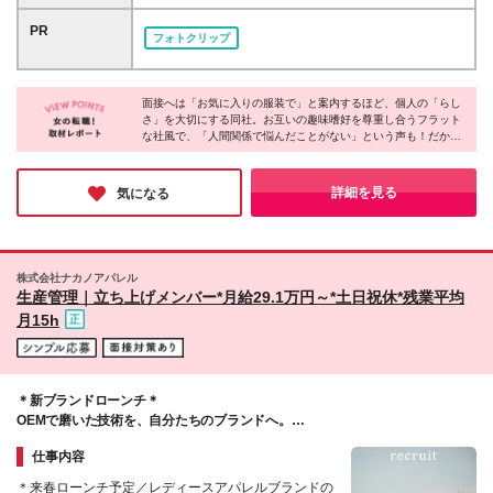
夏冬年2回） ※業績により決算賞与あり（6月） ※こ
ーリバータワー7F ※【今秋移転予定】 移転予定先住
入りの服装や髪色、ネイルなど、 あなたらしいスタ
れまでの経験やスキルを最大限に考慮して決定いたし
所：東京都港区虎ノ門1-2-8 虎ノ門琴平タワー ※業務
PR
イルのままでリラックスしてお越しくださいね。 面
フォトクリップ
ます♪ ※上記金額には固定残業代（月30時間分、月5
に慣れた後や産休・育休明けなど、状況に応じてリモ
接では、ぜひあなたの「大好きなもの」や「推し」
万2,900円～）が含まれます。超過分は別途全額支給
ートワークの活用も可能です◎ ※(変更の範囲)上記を
「キャラグッズへのオタク度」「デザインへのこだわ
いたします。 ※試用期間中6ヶ月あり。期間中も基本
除く当社関連勤務地
り」について楽しくお話ししましょう！
給与は変わりません。 ※試用期間中、住宅手当、ベネ
面接へは「お気に入りの服装で」と案内するほど、個人の「らし
さ」を大切にする同社。お互いの趣味嗜好を尊重し合うフラット
フィットステーション、保養所は対象外です。
な社風で、「人間関係で悩んだことがない」という声も！だから
こそ、あなたが秘める愛やこだわりも、ここでは最強の武器にな
るんだそう♪心から好きと思える仕事に真っ直ぐ熱中し、ありの
ままの自分で突き抜けられる。そんな最高の居心地の良さに、私
詳細を見る
気になる
もワクワクできる取材となりました！
株式会社ナカノアパレル
生産管理｜立ち上げメンバー*月給29.1万円～*土日祝休*残業平均
月15h
＊新ブランドローンチ＊
OEMで磨いた技術を、自分たちのブランドへ。
1着1着、丁寧に向き合う服づくり。
仕事内容
＊来春ローンチ予定／レディースアパレルブランドの