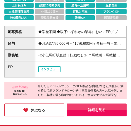
土日祝休み
残業20時間以内
産育休活用有
服装自由
女性管理職在籍
休日120日～
育児と両立
ブランクOK
時短勤務あり
資格取得支援
副業OK
国認定取得
応募資格
◆学歴不問 ◆以下いずれかの業界においてPR／プレ
ス／販促企画などの実務経験をお持ちの方 ・ファッ
ション・アパレル ・服飾雑貨 ・化粧品・コスメ など
給与
◆月給37万5,000円～41万6,600円＋各種手当＋業績
＊現在フリーでご活躍されている方もOK！雇用形態
賞与（年1回／業績によって支給） ┗想定年収：450
などご相談いただけます。
万円～500万円（1年目） ※給与は経験や能力、現在
勤務地
≪小伝馬町駅直結｜転勤なし≫ ＊馬喰町・馬喰横山
━━━━━━━━━━━━━━━ 上記以外にも、今
の収入等を考慮し、前後する可能性もあります。ご相
など複数駅が徒歩圏内！ ＊日比谷線、JR線、新宿線
回のブランドターゲットと親和性が高い商品を扱った
談のうえ決定いたします ※時間外労働の有無にかかわ
が使える 【東京営業本部】 東京都中央区日本橋小伝
PR
経験がある方にもぜひお会いしたいと考えています。
インタビュー
らず固定残業代（月45時間分／9万1,700円～10万
馬町11-9 住友生命日本橋小伝馬町ビル 3F ※(変更の
「当てはまらないかも…？」と迷われた方も、ぜひ一
1,900円）を支給します 上記を超える時間外労働分
範囲)仕事内容欄：上記を除く当社業務全般 ※(変更の
度ご応募ください！
は追加で支給します ◆試用期間6ヶ月あり ※期間中の
範囲)勤務地欄：上記を除く当社関連勤務地
━━━━━━━━━━━━━━━
給与は、月給28万7,350円～41万500円（固定残業代
名だたるアパレルブランドのOEM製品を手掛けてきた同社が、満
を持して新ブランドをローンチ！事業責任者の方へお話を伺いま
月45時間分／7万300円～10万400円を含む）となり
した。取材で最も印象的だったのは、サステナブルで誠実なモノ
ます ※その他の待遇・条件に変更はありません
づくりの姿勢。盤石な事業基盤のもと、各領域のプロが集い、ゼ
ロからブランドを育てるワクワク感を味わえるのは、貴重な経験
になるのではないでしょうか。モノづくりの楽しさを存分に味わ
詳細を見る
気になる
いたい方に、自信を持っておすすめしたい企業です！