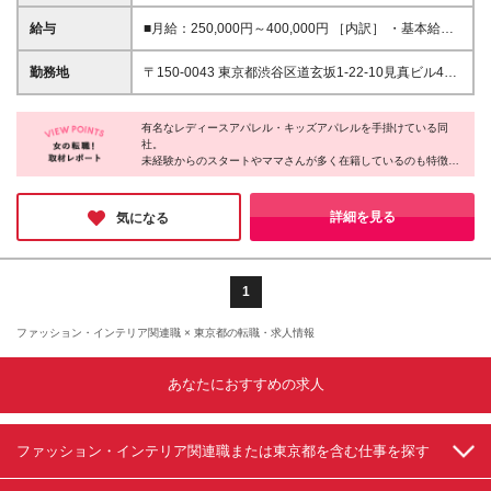
◆服飾系の学校（専門・大学）を卒業した方 -アシ
スタント採用- ◎求めている人物像◎ ・明るく元気な
給与
■月給：250,000円～400,000円 ［内訳］ ・基本給：
対応ができる方 ・おしゃれが好きな方 ・人とコミュ
218,000円～349,000円 ・固定残業代（月20時間
ニケーションを取るのが好きな方 ・デザイナーのキ
分）：32,000円～51,000円 ※20時間を超える分は
勤務地
〒150-0043 東京都渋谷区道玄坂1-22-10見真ビル4F
ャリアを作りたい！成長したい！と意欲のある方
法定通り追加で支給
［変更の範囲］会社の指定する場所
有名なレディースアパレル・キッズアパレルを手掛けている同
社。
未経験からのスタートやママさんが多く在籍しているのも特徴の
ひとつです。
会社全体でサポートする体制が出来ていますので、少しでもご興
味ある方は、是非応募してみてください。
詳細を見る
気になる
1
ファッション・インテリア関連職 × 東京都の転職・求人情報
あなたにおすすめの求人
ファッション・インテリア関連職または東京都を含む仕事を探す