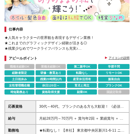
仕事内容
★人気キャラクターの世界観を表現するデザイン業務！
★これまでのグラフィックデザイン経験が活きる◎
★残業少なめでワークライフバランスも充実♪
★あなたの「こだわり」が全国のファンの手元へ！
アピールポイント
アイコンの説明
職種未経験OK
業種未経験OK
第二新卒OK
学歴不問
経験者限定
研修・教育あり
転勤なし
リモートOK
土日祝休み
残業20時間以内
産育休活用有
服装自由
女性管理職在籍
休日120日～
育児と両立
ブランクOK
時短勤務あり
資格取得支援
副業OK
国認定取得
応募資格
30代～40代、ブランクのある方も大歓迎！ 《必須条
件》 ＊学歴不問 ＊平面のグラフィックデザイン経験
（CMYKの知識）をお持ちの方 ＊Illustrator、
給与
月給28万円～70万円 ＋ 賞与年2回 ＋ 業績賞与 ＋ 住
Photoshopの実務経験をお持ちの方 ＊キャラクターを
宅手当（1～3万円／月）＋インプット手当(5,000円/
使用したデザインの実務経験をお持ちの方 ＊面接は
月) ★賞与年2回（34万650円※基本給×1.5か月固定／
勤務地
★転勤なし！ 【本社】 東京都中央区新川1-6-11 ニュ
いつもの「私服」でOK！スーツは不要です＊ お気に