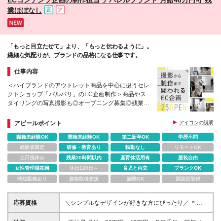
業ほぼなし
「もっと目立たせて」より、「もっと伝わるように」。
繊細な気配りが、ブランドの品格になる仕事です。
仕事内容
＜ハイブランドのアウトレット商品を中心に扱うセレ
クトショップ「バルバリ」のEC企画制作＞商品やス
タイリングの写真撮影も◎オープニング募集◎残業ほ
ぼなし◎賞与年2回
アピールポイント
アイコンの説明
職種未経験OK
業種未経験OK
第二新卒OK
学歴不問
経験者限定
研修・教育あり
転勤なし
リモートOK
土日祝休み
残業20時間以内
産育休活用有
服装自由
女性管理職在籍
休日120日～
育児と両立
ブランクOK
時短勤務あり
資格取得支援
副業OK
国認定取得
応募資格
＼シンプルなデザインが好きな方にぴったり／ ＊
Photoshop Illustratorなどのデザインツールを使用で
きる方 ＊WEBデザインの実務経験がある方、または