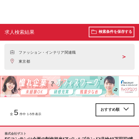
求人検索結果
検索条件を保存する
ファッション・インテリア関連職
＞
東京都
5
全
件中 1-5件表示
株式会社ザスト
ECコンテンツ企画の制作担当*アパレルブランド*月給40万円可*残