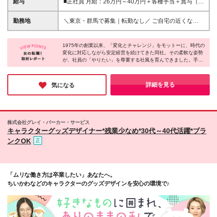
給与
■正社員 月給：26万円～40万円＋各種手当＋賞与（年
強い意欲のある方 ◎学歴不問 ＜こんな方にぴったり
2回/6月・12月） ※※みなし残業代金20時間分／3万
です！＞ ◎自分のアイデアや行動で「会社が変わっ
円～の金額が含まれております。超過分は別途支給。
勤務地
＼東京・群馬で募集｜転勤なし／ ご自宅の近くな
ていく手応え」を感じたい方 ◎企画や撮影など、
■パート｜WEBデザイン・写真撮影・撮影コンテンツ
ど、希望を考慮し勤務地を決定します！ 【本部】 群
色々な仕事にチャレンジしてみたい方 ◎ビジネスの
制作など、実務にしっかり関わっていただきます！
馬県桐生市広沢町2-3037-2 【日本橋オフィス】 東京
裏側や仕組み全体を知ることに魅力を感じる方
時給：1500円～2000円 ※残業代は全額支給いたしま
1975年の創業以来、「変化とチャレンジ」をモットーに、時代の
都中央区日本橋人形町 人形町店3階 (変更の範囲)上記
変化に対応しながら安定経営を続けてきた同社。その柔軟な姿勢
す。 ※基本給は経験・スキルなどを考慮の上決定いた
を除く当社関連勤務地
が、社員の「やりたい」を尊重する社風を育んできました。手を
します ※正社員・パートいずれも試用期間は3か月
挙げれば新しいことにどんどん挑戦できる環境があり、実際に社
（期間中の給与・待遇・雇用形態に差異はありませ
員同士のコミュニケーションも活発で、風通しの良い職場が魅力
ん）
です。明るく、前向きな雰囲気の中で、働くことを楽しみながら
詳細を見る
気になる
成長したい方にぴったりの企業です。
株式会社グレイ・パーカー・サービス
キャラクターグッズデザイナー*残業少なめ*30代～40代活躍*ブラ
ンクOK
「ムリな働き方は卒業したい」あなたへ。
ちいかわなどのキャラクターのグッズデザインを安心の環境で♪