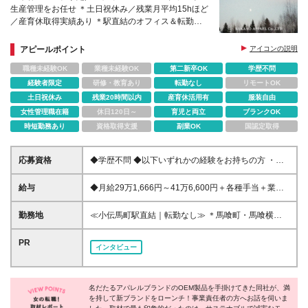
生産管理をお任せ ＊土日祝休み／残業月平均15hほど
／産育休取得実績あり ＊駅直結のオフィス＆転勤な
し ＊服装・ネイル自由
アピールポイント
アイコンの説明
職種未経験OK
業種未経験OK
第二新卒OK
学歴不問
経験者限定
研修・教育あり
転勤なし
リモートOK
土日祝休み
残業20時間以内
産育休活用有
服装自由
女性管理職在籍
休日120日～
育児と両立
ブランクOK
時短勤務あり
資格取得支援
副業OK
国認定取得
応募資格
◆学歴不問 ◆以下いずれかの経験をお持ちの方 ・フ
ァッション・アパレル業界での生産管理経験をお持ち
の方 ・アパレルOEMまたは商社等での営業事務経験
給与
◆月給29万1,666円～41万6,600円＋各種手当＋業績
をお持ちの方 （または上記に準ずる経験をお持ちの
賞与（年1回／業績によって支給） ┗想定年収：350
方／モノづくりの一連の流れがわかる方を想定してい
万円～500万円（1年目） ※給与は経験や能力、現在
勤務地
≪小伝馬町駅直結｜転勤なし≫ ＊馬喰町・馬喰横山
ます） ＊経験浅めの方もOK！＊ 社内にはOEMのノウ
の収入等を考慮し、前後する可能性もあります。ご相
など複数駅が徒歩圏内！ ＊日比谷線、JR線、新宿線
ハウをもつメンバーが多数在籍しており、知恵を借り
談のうえ決定いたします ※時間外労働の有無にかかわ
が使える 【東京営業本部】 東京都中央区日本橋小伝
PR
ながら業務を進めていくことも可能です。
インタビュー
らず固定残業代（月45時間分／7万1,400円～10万
馬町11-9 住友生命日本橋小伝馬町ビル 3F ※(変更の
1,900円）を支給します 上記を超える時間外労働分
範囲)上記を除く当社関連勤務地
は追加で支給します ◆試用期間6ヶ月あり ※期間中の
給与は、月給28万7,350円～41万500円（固定残業代
名だたるアパレルブランドのOEM製品を手掛けてきた同社が、満
を持して新ブランドをローンチ！事業責任者の方へお話を伺いま
月45時間分／7万300円～10万400円を含む）となり