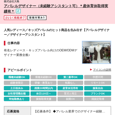
株式会社大島
アパレルデザイナー（未経験アシスタント可）＊産休育休取得実
績有＊
人気レディース／キッズアパレルのヒット商品を生み出す【アパレルデザイナ
ー／デザイナーアシスタント】
仕事内容
有名レディース・キッズアパレル向けのOEM/ODMデ
ザイナー業務全般♪
アピールポイント
アイコンの説明
職種未経験OK
業種未経験OK
第二新卒OK
学歴不問
経験者限定
研修・教育あり
転勤なし
リモートOK
土日祝休み
残業20時間以内
産育休活用有
服装自由
女性管理職在籍
休日120日～
育児と両立
ブランクOK
時短勤務あり
資格取得支援
副業OK
国認定取得
応募資格
【応募条件】 ◆アパレル業界でのデザイナー経験者