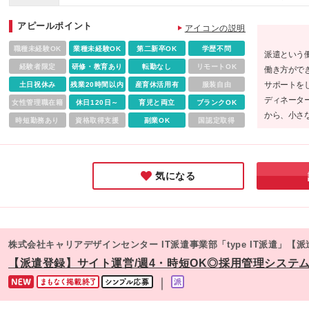
アピールポイント
アイコンの説明
職種未経験OK
業種未経験OK
第二新卒OK
学歴不問
派遣という
経験者限定
研修・教育あり
転勤なし
リモートOK
働き方がで
サポートを
土日祝休み
残業20時間以内
産育休活用有
服装自由
ディネータ
女性管理職在籍
休日120日～
育児と両立
ブランクOK
から、小さ
時短勤務あり
資格取得支援
副業OK
国認定取得
ると、安心
気になる
株式会社キャリアデザインセンター IT派遣事業部「type IT派遣」【
【派遣登録】サイト運営/週4・時短OK◎採用管理システム運営
｜