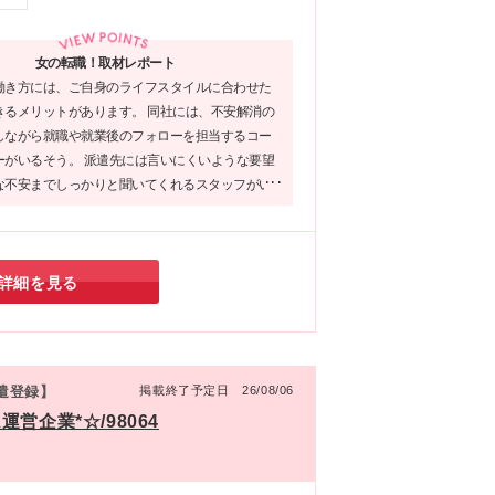
女の転職！取材レポート
働き方には、ご自身のライフスタイルに合わせた
きるメリットがあります。 同社には、不安解消の
しながら就職や就業後のフォローを担当するコー
ーがいるそう。 派遣先には言いにくいような要望
な不安までしっかりと聞いてくれるスタッフがい
しますよね♪
詳細を見る
派遣登録】
掲載終了予定日 26/08/06
企業*☆/98064