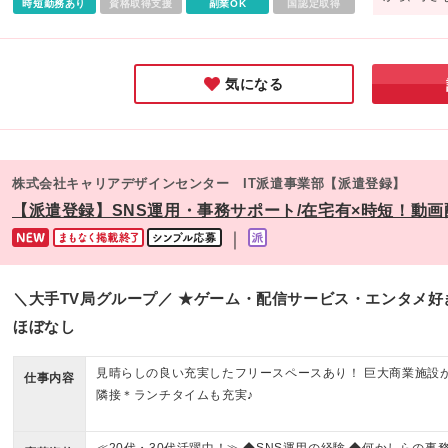
時短勤務あり
資格取得支援
副業OK
国認定取得
ると、安心
気になる
株式会社キャリアデザインセンター IT派遣事業部【派遣登録】
【派遣登録】SNS運用・事務サポート/在宅有×時短！動画配
｜
＼大手TV局グループ／ ★ゲーム・配信サービス・エンタメ好
ほぼなし
見晴らしの良い充実したフリースペースあり！ 巨大商業施設
仕事内容
隣接＊ランチタイムも充実♪