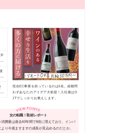
り
なP
を
サ
験
の
のス
超
現在EC事業を担っているのは6名。経験問
せ
す。
わずあなたのアイデア大歓迎！入社後はO
リ
JTでしっかりお教えします。
イ
パン
女の転職！取材レポート
ン消費量は過去40年間で8倍に増えており、インバ
により今後ますますの成長が見込めるのだとか。