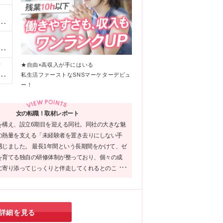
リ
きで
♪
の
阪
直
月
★自由×高収入が手にはいる
て
の
私生活ファーストなSNSマーケターデビュ
新
間
ー！
た
途
ンバ
用
希
女の転職！取材レポート
万
紹
を構え、設立6期目を迎える同社。同社の大きな魅
含
あ
の熱量を支える「未経験者を置き去りにしない手
感じました。 最長1年間という長期間をかけて、ゼ
ま
を育てる独自の研修体制が整っており、個々の成
に寄り添ってじっくりと伴走してくれるとのこ
め、未経験からでも安心して新しいキャリアを歩
ないでしょうか♪
詳細を見る