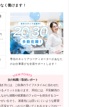
リなく働けます！
週
の
が
にご
）
、
専任のキャリアコーディネーターがあなた
ィ
のお仕事選びを全面サポートします！
女の転職！取材レポート
働き方には、ご自身のライフスタイルに合わせた
きるメリットがあります。 同社には、不安解消の
しながら就職や就業後のフォローを担当するコー
ーがいるそう。 派遣先には言いにくいような要望
な不安までしっかりと聞いてくれるスタッフがい