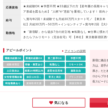
り★慣れてきたらリモートワークOK
★未経験OK ★学歴不問 ★33歳以下の方【若年層の長期キャ
応募資格
ア形成を図るため】 ”人柄”や”意欲”を重視しています！ 前向
成長したいと向上心がある方を 私たちは全力でサポートします
＼賞与年2回！未経験でも月給30万円スタート可／ 【東京本
給与
～こんな人にはピッタリ◎～ ●人とコミュニケーションをとる
社】月給30万円～50万円＋インセンティブ＋賞与年2回 【大
が好きな方 ●新しいことに挑戦することにワクワクする方 ●素
支店】月給25万円～50万円＋インセンティブ＋賞与年2回 毎
★「新宿駅」から徒歩7分の好立地 ★転勤なし ★仕事に慣れ
にアドバイスを聞くことができる方
勤務地
の個人粗利の10％をインセンティブとして支給！ 頑張りがそ
きたらフルリモート（完全在宅）可 【本社】 東京都新宿区西
まま収入に直結します◎ ※上記金額には固定残業代（月10時
宿3-3-13 西新宿水間ビル2階 ＼大阪に支店を設立予定！／ 新
分/1万7045円～3万4000円）を含みます。 ※上記超過分は別
な支店を設立予定のため、立ち上げから携わってくださるメ
アピールポイント
全額支給します。 ※金額は経験やスキルを考慮します。 【試
アイコンの説明
ーも大募集！ 「地元に帰って活躍したい」という U・Iターン
期間について】6～12ヶ月の試用期間あり。 月給25万円～30
望の方も大歓迎です◎ 仲介手数料ゼロなどのお得な物件をご
職種未経験OK
業種未経験OK
第二新卒OK
学歴不問
新宿に拠点
円 ※上記金額には固定残業代（月10時間分/1万7045円～）を
介し、 一緒にお部屋探しをサポートする「上京支援制度」も
経験者限定
研修・教育あり
転勤なし
リモートOK
力は、若手
みます。 ※その他待遇の差異はありません。
ります♪ ※東京・大阪からご希望の勤務地をお選びいただけま
厚さ」だと
土日祝休み
残業20時間以内
産育休活用有
服装自由
す。 ※試用期間中は一都三県ないし大阪市府内で実施いたし
ロからプロ
女性管理職在籍
休日120日～
育児と両立
ブランクOK
す。 (変更の範囲)上記を除く当社関連勤務地
長スピード
時短勤務あり
資格取得支援
副業OK
国認定取得
と。そのた
めるのでは
気になる