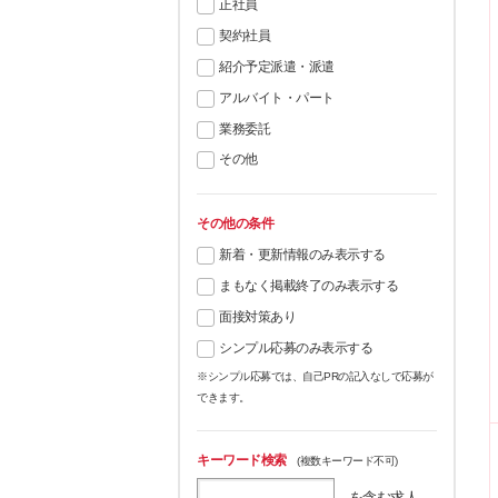
正社員
契約社員
紹介予定派遣・派遣
アルバイト・パート
業務委託
その他
その他の条件
新着・更新情報のみ表示する
まもなく掲載終了のみ表示する
面接対策あり
シンプル応募のみ表示する
※シンプル応募では、自己PRの記入なしで応募が
できます。
キーワード検索
(複数キーワード不可)
を含む求人