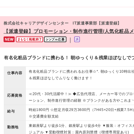
株式会社キャリアデザインセンター IT派遣事業部【派遣登録】
【派遣登録】プロモーション・制作進行管理/人気化粧品メーカ
｜
有名化粧品ブランドに携わる！ 朝ゆっくり＆残業ほぼなしで
有名化粧品ブランドに携われるお仕事☆*. 朝ゆっくり10時出
仕事内容
＆残業ほぼなしでムリなく働けます！
≪20代・30代活躍中！≫ ◆広告代理店、メーカー等でのプロ
応募資格
ーション、制作進行管理の経験 ※ブランクがある方やこれま
のご経験に自信がない方も、まずはお気軽にご応募ください
時給1800円 ☆想定月収29万3600円（7H45×20日+残業7.5H
給与
※ご経歴をなるべく詳細に記載いただけると、面談までがス
※交通費全額支給
ズです！
東銀座駅より徒歩1分、銀座駅より徒歩4分 ▼服装：オフィス
勤務地
ジュアル ▼受動喫煙対策：屋内原則禁煙（喫煙専用室あり)