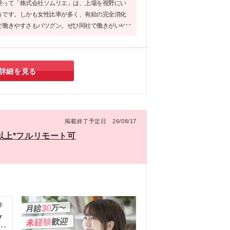
乗って「株式会社ソムリエ」は、上場を視野にい
うです。しかも女性比率が多く、有給の完全消化
ど働きやすさもバツグン。ぜひ同社で働きがいや
環境を手に入れてはいかがでしょうか。
詳細を見る
掲載終了予定日 26/08/17
日以上*フルリモート可
年
★
あ