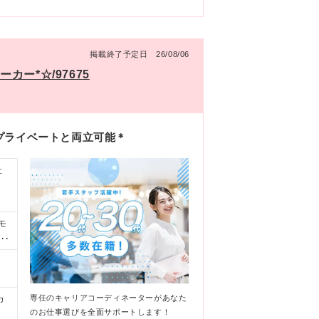
掲載終了予定日 26/08/06
ー*☆/97675
プライベートと両立可能＊
社
モ
で
！
）
ムー
専任のキャリアコーディネーターがあなた
カ
のお仕事選びを全面サポートします！