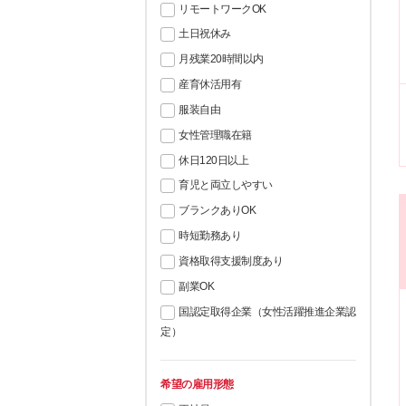
リモートワークOK
土日祝休み
月残業20時間以内
産育休活用有
服装自由
女性管理職在籍
休日120日以上
育児と両立しやすい
ブランクありOK
時短勤務あり
資格取得支援制度あり
副業OK
国認定取得企業（女性活躍推進企業認
定）
希望の雇用形態