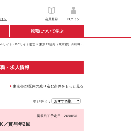
向け＞
会員登録
ログイン
る
転職について学ぶ
ebサイト・ECサイト運営 × 東京23区内（東京都）の転職・
転職・求人情報
東京都23区内の絞り込む条件をもっと見る
並び替え：
掲載終了予定日 26/08/31
K／賞与年2回