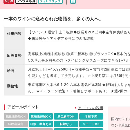
｜
一本のワインに込められた物語を、多くの人へ。
【ワインEC運営】土日祝休◆残業月20h以内◆産育休実績あ
仕事内容
◆未経験からアイデアを形にできる環境
高卒以上/業種未経験歓迎/第二新卒歓迎/ブランクOK ■基本的
応募資格
Cスキルをお持ちの方 └タイピングがスムーズにできるレベル
想定しています。 ＜以下いずれかの経験をお持ちの方＞ ■EC
月給30万円～45万2500円＋各種手当＋賞与年2回 ※給与は経
給与
イトの企画・運営経験 ■販促・マーケティングの実務経験 └食
や能力などを考慮して決定します。 ※上記月額には月30時間
品・お酒・化粧品・ライフスタイル雑貨などの分野で、商品
固定残業手当（4万9692円～8万306円）が含まれています。
東京都港区六本木6-1-20 六本木電気ビル3階 ★転勤はありま
トーリーや世界観を伝える販促経験がある方を想定していま
勤務地
過分は別途支給いたします。
ん。 ★U・Iターン歓迎！（引越しサポートあり） ★週2回の
モートワークOK（入社後6ヶ月程度は出社予定） ★自社のワ
ンショップやパン屋さんがあり、社割でワインや焼きたての
アピールポイント
アイコンの説明
を安く購入できます！
職種未経験OK
業種未経験OK
第二新卒OK
学歴不問
国内のワイ
経験者限定
研修・教育あり
転勤なし
リモートOK
ウンド景気