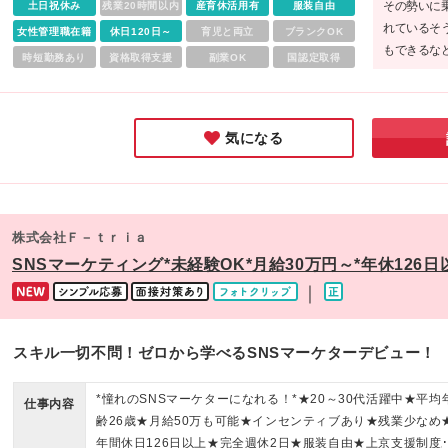
その勢いに
土日祝休み
残業20時間以内
産育休活用有
服装自由
れているそ
女性管理職在籍
休日120日～
育児と両立
ブランクOK
もできるな
時短勤務あり
資格取得支援
副業OK
国認定取得
満足できる
気になる
株式会社Ｆ－ｔｒｉａ
SNSマーケティング*未経験OK*月給30万円～*年休126
｜
スキル一切不問！ゼロから学べるSNSマーケターデビュー！
*憧れのSNSマーケターになれる！*★20～30代活躍中★平均
仕事内容
齢26歳★月給50万も可能★インセンティブあり★残業少なめ
年間休日126日以上★完全週休2日★服装自由★上京支援制度