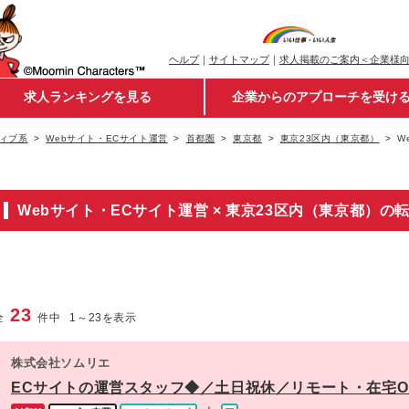
ヘルプ
｜
サイトマップ
｜
求人掲載のご案内＜企業様
求人ランキングを見る
企業からのアプローチを受け
ィブ系
Webサイト・ECサイト運営
首都圏
東京都
東京23区内（東京都）
W
Webサイト・ECサイト運営 × 東京23区内（東京都）の
23
全
件中
1
～
23
を表示
株式会社ソムリエ
ECサイトの運営スタッフ◆／土日祝休／リモート・在宅O