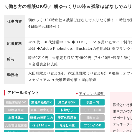
＼働き方の相談OK◎／ 朝ゆっくり10時＆残業ほぼなしでム
朝ゆっくり10時出社＆残業ほぼなしでムリなく働く！ 時短や
仕事内容
4日勤務も相談可！
≪20代・30代活躍中！≫ ◆HTML、CSSを用いたサイト制作
応募資格
経験 ◆Adobe Photoshop、Illustratorの使用経験 ※ブランク
ある方やこれまでのご経験に自信がない方も、まずはお気軽
時給2210円 ☆想定月収31万4900円（7H×20日+残業2.5H
給与
応募ください！ ※ご経歴をなるべく詳細に記載いただけると
※交通費全額支給
面談までがスムーズです！
永田町駅より徒歩3分、赤坂見附駅より徒歩6分 ▼服装：オフ
勤務地
スカジュアル ▼受動喫煙対策：屋内禁煙
アピールポイント
アイコンの説明
職種未経験OK
業種未経験OK
第二新卒OK
学歴不問
派遣という
経験者限定
研修・教育あり
転勤なし
リモートOK
働き方がで
サポートを
土日祝休み
残業20時間以内
産育休活用有
服装自由
ディネータ
女性管理職在籍
休日120日～
育児と両立
ブランクOK
から、小さ