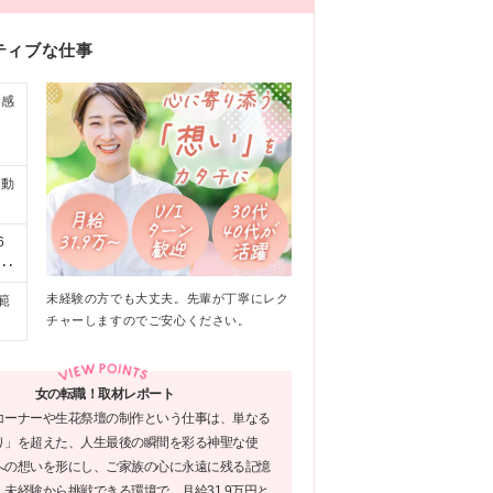
ティブな仕事
。感
自動
6
異
未経験の方でも大丈夫。先輩が丁寧にレク
範
チャーしますのでご安心ください。
女の転職！取材レポート
コーナーや生花祭壇の制作という仕事は、単なる
り」を超えた、人生最後の瞬間を彩る神聖な使
への想いを形にし、ご家族の心に永遠に残る記憶
未経験から挑戦できる環境で、月給31.9万円と