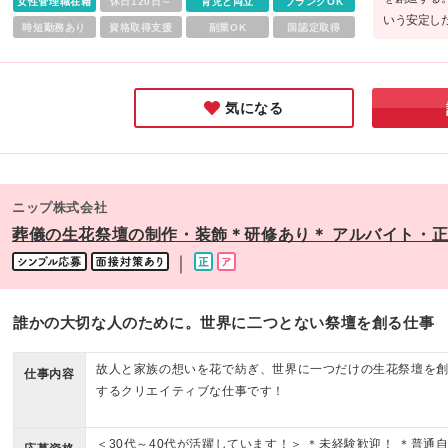
女性管理職在籍
休日120日～
育児と両立
ブランクOK
いう安定し
時短勤務あり
資格取得支援
副業OK
国認定取得
れ、転勤も
して成長で
気になる
ニップ株式会社
葬儀の生花祭壇の制作・装飾＊研修あり＊ アルバイト・
｜
誰かの大切な人のために。世界に二つとない祭壇を創る仕事
故人と家族の想いを花で紡ぎ、世界に一つだけの生花祭壇を
仕事内容
するクリエイティブな仕事です！
＜30代～40代が活躍しています！＞ ＊未経験歓迎！ ＊普通