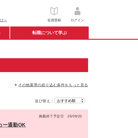
向け＞
会員登録
ログイン
る
転職について学ぶ
その他業界の絞り込む条件をもっと見る
並び替え：
掲載終了予定日 26/08/20
カー通勤OK