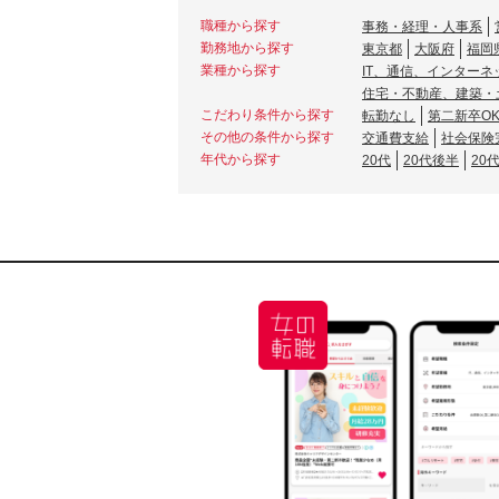
職種から探す
事務・経理・人事系
勤務地から探す
東京都
大阪府
福岡
業種から探す
IT、通信、インターネ
住宅・不動産、建築・
こだわり条件から探す
転勤なし
第二新卒O
その他の条件から探す
交通費支給
社会保険
年代から探す
20代
20代後半
20