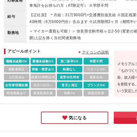
応募資格
車免許をお持ちの方（AT限定可） ※学歴不問
【正社員】 ＊月給：31万9000円+交通費別途支給 ※固定残業
給与
40時間（6万9000円分）含みます ※試用期間3ヶ月（期間中
待遇に差異はありません。） 【アルバイト】 ＊時給1150円
＜マイカー通勤も可能！＞ 奈良県生駒市桜ヶ丘2-50 (変更の
勤務地
囲)上記を除く当社関連勤務地
アピールポイント
アイコンの説明
職種未経験OK
業種未経験OK
第二新卒OK
学歴不問
メモリアル
経験者限定
研修・教育あり
転勤なし
リモートOK
「ものづく
命。故人様
土日祝休み
残業20時間以内
産育休活用有
服装自由
を創造する。
女性管理職在籍
休日120日～
育児と両立
ブランクOK
いう安定し
時短勤務あり
資格取得支援
副業OK
国認定取得
れ、転勤も
して成長で
気になる