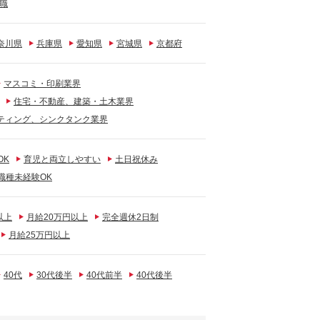
職
奈川県
兵庫県
愛知県
宮城県
京都府
マスコミ・印刷業界
住宅・不動産、建築・土木業界
ティング、シンクタンク業界
OK
育児と両立しやすい
土日祝休み
職種未経験OK
以上
月給20万円以上
完全週休2日制
月給25万円以上
40代
30代後半
40代前半
40代後半