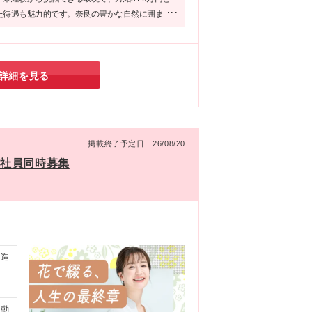
た待遇も魅力的です。奈良の豊かな自然に囲ま
なく腰を据えて働ける。人の心に寄り添うプロと
きる、本当に意義深い職場だと確信しています。
詳細を見る
掲載終了予定日 26/08/20
正社員同時募集
創造
自動