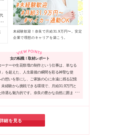
代
の
～
未経験歓迎！奈良で月給31.9万円〜。安定
範
企業で理想のキャリアを築こう。
女の転職！取材レポート
コーナーや生花祭壇の制作という仕事は、単なる
り」を超えた、人生最後の瞬間を彩る神聖な使
への想いを形にし、ご家族の心に永遠に残る記憶
未経験から挑戦できる環境で、月給31.9万円と
た待遇も魅力的です。奈良の豊かな自然に囲ま
なく腰を据えて働ける。人の心に寄り添うプロと
きる、本当に意義深い職場だと確信しています。
詳細を見る