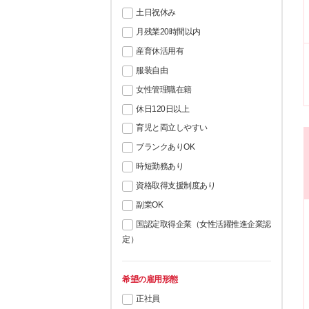
土日祝休み
月残業20時間以内
産育休活用有
服装自由
女性管理職在籍
休日120日以上
育児と両立しやすい
ブランクありOK
時短勤務あり
資格取得支援制度あり
副業OK
国認定取得企業（女性活躍推進企業認
定）
希望の雇用形態
正社員