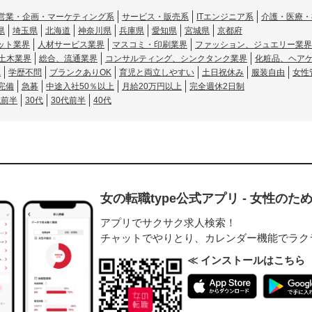
営業・企画・マーケティング系
サービス・販売系
ITエンジニア系
介護・医療・
県
埼玉県
北海道
神奈川県
兵庫県
愛知県
宮城県
京都府
ット業界
人材サービス業界
マスコミ・印刷業界
ファッション、ジュエリー業界
土木業界
総合、流通業界
コンサルティング、シンクタンク業界
化粧品、ヘア
K
学歴不問
ブランクありOK
育児と両立しやすい
土日祝休み
服装自由
女性
完備
急募
中途入社50％以上
月給20万円以上
完全週休2日制
代前半
30代
30代前半
40代
女の転職type公式アプリ - 女性の
アプリでサクサク求人検索！
チャットでやりとり、カレンダー機能でラク
≪ インストールはこちら