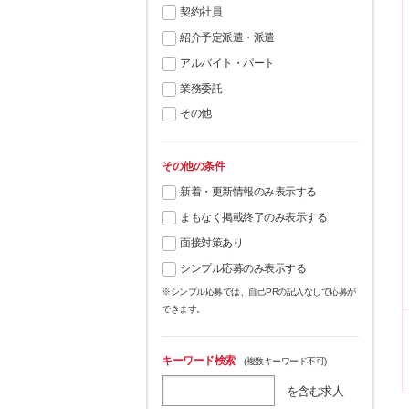
契約社員
紹介予定派遣・派遣
アルバイト・パート
業務委託
その他
その他の条件
新着・更新情報のみ表示する
まもなく掲載終了のみ表示する
面接対策あり
シンプル応募のみ表示する
※シンプル応募では、自己PRの記入なしで応募が
できます。
キーワード検索
(複数キーワード不可)
を含む求人