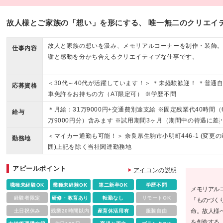
故人様とご家族の「想い」を形にする、 唯一無二のクリエイ
故人と家族の想いを汲み、メモリアルコーナーを制作・装飾
仕事内容
謝と感動を分かち合えるクリエイティブな仕事です。
＜30代～40代が活躍しています！＞ ＊未経験歓迎！ ＊普通
応募資格
車免許をお持ちの方（AT限定可） ※学歴不問
＊月給：31万9000円+交通費別途支給 ※固定残業代40時間（
給与
万9000円分）含みます ※試用期間3ヶ月（期間中の待遇に差
はありません。）
＜マイカー通勤も可能！＞ 奈良県生駒市小明町446-1 (変更の
勤務地
囲)上記を除く当社関連勤務地
アピールポイント
アイコンの説明
職種未経験OK
業種未経験OK
第二新卒OK
学歴不問
メモリアル
経験者限定
研修・教育あり
転勤なし
リモートOK
「ものづく
命。故人様
土日祝休み
残業20時間以内
産育休活用有
服装自由
を創造する。