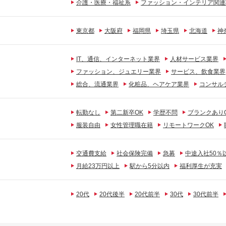
介護・医療・福祉系
ファッション・インテリア関連
東京都
大阪府
福岡県
埼玉県
北海道
神
IT、通信、インターネット業界
人材サービス業界
ファッション、ジュエリー業界
サービス、飲食業界
総合、流通業界
化粧品、ヘアケア業界
コンサル
転勤なし
第二新卒OK
学歴不問
ブランクあり
服装自由
女性管理職在籍
リモートワークOK
交通費支給
社会保険完備
急募
中途入社50％
月給23万円以上
駅から5分以内
福利厚生が充実
20代
20代後半
20代前半
30代
30代前半