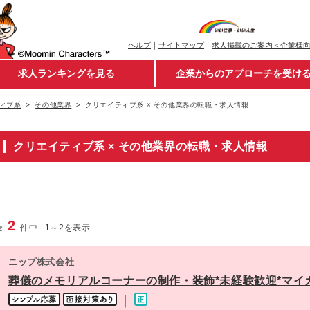
ヘルプ
｜
サイトマップ
｜
求人掲載のご案内＜企業様
求人ランキングを見る
企業からのアプローチを受け
ィブ系
その他業界
クリエイティブ系 × その他業界の転職・求人情報
クリエイティブ系 × その他業界の転職・求人情報
2
全
件中
1
～
2
を表示
ニップ株式会社
葬儀のメモリアルコーナーの制作・装飾*未経験歓迎*マイ
｜