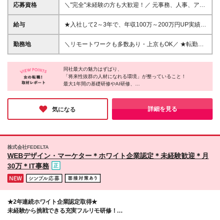
応募資格
＼"完全"未経験の方も大歓迎！／ 元事務、人事、アパ
レル、飲食、営業、保育士、エステティシャンなど…
様々な方が活躍されています◎ ◆未経験歓迎！文系
給与
★入社して2～3年で、年収100万～200万円UP実績あ
OK ◆社会人デビューOK ◆学歴・職務経歴一切不問
り★ 月給30万円～80万円以上＋賞与年2回 └固定残業
＼未経験から…／ ★手に職付けたい方 ┗ChatGPと対
代（月20時間分／2万9300円）含む。超過分は別途全
勤務地
＼リモートワークも多数あり・上京もOK／ ★転勤な
話したことがある人は尚歓迎！ ★SNSやWebなど好
額支給。 ※経験・スキルを考慮の上、決定します。 ※
し／希望を考慮★ 現在”全国”への展開を進めており、
きなことを仕事にしたい方 ★人と話すことが好きな
経験者の方は応相談 ※試用期間中は、月給23.2万円～
全国各地で募集中！ 一都三県、関東、中部、関西、
方 ┗お客様とMTGをしたり、コミュニケーションを
50万円 └固定残業代（月20時間分／2万9300円～4万
同社最大の魅力はずばり、
中国、九州など多数 【本社】東京都渋谷区渋谷3-3-
取る機会が多いので、 コミュニケーション力が活
「将来性抜群の人材になれる環境」が整っていること！
3700円以上）含む。 ※超過分は別途全額支給します
5 NBF渋谷イースト2F ゆくゆくは… ☆フルリモー
最大1年間の基礎研修やAI研修、
かせます！ ◎約9割が完全未経験！ ◎学歴・職歴・転
★IT業界経験者、もしくは独学でITについて学ばれて
トワーク ☆フレックス ☆フリーランス ☆副業で稼
専属メンターの伴走に加え、
職回数は一切問いません ≪活躍中の社員について≫
いる方は優遇します！ （ITパスポート受験経験やプロ
ぐ などもOK ◆リモートワーク実施中 ※プロジェク
配属後のフォロー体制も万全。
平均年齢27歳＆20代～30代の若手メインで活躍中◎
グラミングなど） ◆契約社員の未経験者の方：月給
トによって変動あり ◆U・Iターン歓迎 ◆直行直帰可
さらに、クリエイターやエンジニア等へ
詳細を見る
気になる
未経験者をできるだけ多く、複数名採用しています！
24.7万円～
柔軟にジョブチェンジできる選択肢の多さも驚きでした！
◆上京支援制度を活用し、初めての上京もサポート！
「同社なら間違いなく充実したキャリアが築ける」と確信できる
◆配属先は希望を考慮します ＜＜ 今後も全国に
環境です。
事業を展開予定 ＞＞ 現在は関東を中心に事業展開
少しでも気になった方は、ぜひお気軽にご応募してみてはいかが
を進めつつ、 これからは”全国”への展開も予定する急
でしょうか？
株式会社FEDELTA
成長企業なんです◎ 「経験を積み、いずれは地元に
WEBデザイン・マーケター＊ホワイト企業認定＊未経験歓迎＊月
戻って活躍したい」 そんな方でも活躍できます！ ＼
30万＊IT事務
オフィスの魅力をご紹介／ ★リフレッシュルーム設
置 （自由に使えるカフェスペース♪） ★カフェマシン
あり （コーヒーなどのドリンクが自由に飲めます♪）
★開放感のある屋上でランチもできます ★電子レン
★2年連続ホワイト企業認定取得★
ジ・冷蔵庫あり ★社内イベントあり （ビュッフェや
未経験から挑戦できる充実フルリモ研修！
体験型イベントなどなど！！） ※変更の範囲／稼働案
Web業界で手に職をつけよう♪