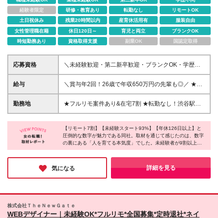
経験者限定
研修・教育あり
転勤なし
リモートOK
土日祝休み
残業20時間以内
産育休活用有
服装自由
女性管理職在籍
休日120日～
育児と両立
ブランクOK
時短勤務あり
資格取得支援
副業OK
国認定取得
応募資格
＼未経験歓迎・第二新卒歓迎・ブランクOK・学歴不
問！／ ◆学歴不問 ◆IT・オフィスワーク未経験の方
も歓迎します！ ＜こんな方をお待ちしております！
給与
＼賞与年2回！26歳で年収650万円の先輩も◎／ ★先
＞ □将来を見据えて、長く働ける環境を探している方
輩のほとんどが毎年年収UPを実現中 月給25万円～60
□接客・販売など対人経験で培ったコミュニケーショ
万円＋残業代全額支給＋各種手当＋賞与年2回 ※上記
勤務地
★フルリモ案件あり&在宅7割 ★転勤なし！渋谷駅徒
ン力を活かしたい方 □新しいことへの好奇心・成長意
にはみなし残業手当月15～20時間相当／2万3,677円
歩5分の駅近オフィス◎ ★研修は東京にて実施します
欲があり、チャレンジを楽しめる方 □チームで協力し
～7万9,366円を含みます。 ※超過分は別途支給いた
本社、または全国のプロジェクト先で勤務いただきま
ながら仕事を進めることが好きな方
します。 ※経験・年齢を考慮の上、当社規定により優
【リモート7割】【未経験スタート93%】【年休126日以上】と
す！ └ご自宅から通える範囲を目安に決定いたします
圧倒的な数字が魅力である同社。取材を通じて感じたのは、数字
遇します ※試用期間2ヶ月～1年間（試用期間中の給
【本社】 東京都渋谷区渋谷3-11-11 IVYイーストビル
の裏にある「人を育てる本気度」でした。未経験者が9割以上を
与は月給20万1064円～／残業が発生した場合は別途
9F (変更の範囲)上記を除く当社関連勤務地
占めながらも、最長1年の研修で一人ひとりをしっかりサポー
全額支給、交通費上限月2万円となります）
ト。さらに、リモートを活用でき、土日休み、残業も少ないた
め、長く活躍できることも魅力だと感じました！将来の働き方を
詳細を見る
気になる
考えているあなたに、ぜひ注目してほしい一社です。
株式会社ＴｈｅＮｅｗＧａｔｅ
WEBデザイナー｜未経験OK*フルリモ*全国募集*定時退社*ネイ