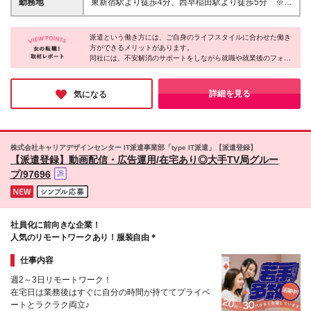
勤務地
東新宿駅より徒歩4分、西早稲田駅より徒歩5分 ※赤
坂オフィス：溜池山王駅より徒歩5分 ▼服装：私服 ▼
受動喫煙対策：屋内禁煙
派遣という働き方には、ご自身のライフスタイルに合わせた働き
方ができるメリットがあります。
同社には、不安解消のサポートをしながら就職や就業後のフォロ
ーを担当するコーディネーターがいるそう。
派遣先には言いにくいような要望から、小さな不安までしっかり
と聞いてくれるスタッフがいると、安心しますよね♪
詳細を見る
気になる
株式会社キャリアデザインセンター IT派遣事業部「type IT派遣」【派遣登録】
【派遣登録】動画配信・広告運用/在宅あり◎大手TV局グルー
プ/97696
社員化に前向きな企業！
人気のリモートワークあり！服装自由＊
仕事内容
週2～3日リモートワーク！
在宅日は業務後はすぐに自分の時間が持ててプライベ
ートとラクラク両立♪