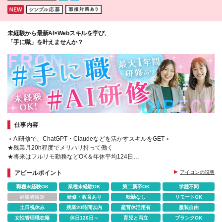
県】日給7980円 【大阪府・兵庫県・京都府】日給
8239円 【北海道】日給7525円 【宮城県】日給7266
円 【福岡県】日給7399円 ※地域により支給金額は異
なります
未経験から最新AI×Webスキルを学び、
「手に職」を叶えませんか？
仕事内容
＜AI研修で、ChatGPT・Claudeなどを活かすスキルをGET＞
★残業月20h程度でメリハリ持って働く
★将来はフルリモ勤務などOK＆年休平均124日
★最大1年間のフルリモ研修あり！7割女性社員
アピールポイント
アイコンの説明
職種未経験OK
業種未経験OK
第二新卒OK
学歴不問
経験者限定
研修・教育あり
転勤なし
リモートOK
土日祝休み
残業20時間以内
産育休活用有
服装自由
女性管理職在籍
休日120日～
育児と両立
ブランクOK