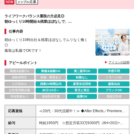
そんな⽅でも活躍できます︕ (変更の範囲)上記を除く
★⽉給38万円〜＋交通費＋インセンティブ賞与★
当社関連勤務地
（※想定年収 500万円以上） （10時間の固定残業
代、⼀律⽉25,580円を含む。超過分は⽀給） ※経験
ライフワークバランス重視の方必見◎
者枠︓実務経験2年以上 少数募集 ※経験・スキルを考
朝ゆっくり10時開始＆残業ほぼなしで、
慮の上、決
プライベートも充実♪
仕事内容
朝ゆっくり10時出社＆残業ほぼなしでムリなく働く
◎
服装は私服でOKです！
アピールポイント
アイコンの説明
職種未経験OK
業種未経験OK
第二新卒OK
学歴不問
経験者限定
研修・教育あり
転勤なし
リモートOK
土日祝休み
残業20時間以内
産育休活用有
服装自由
女性管理職在籍
休日120日～
育児と両立
ブランクOK
時短勤務あり
資格取得支援
副業OK
国認定取得
応募資格
≪20代・30代活躍中！≫ ◆After Effects／Premiere
Proを使用した動画編集の経験 ※ブランクがある方や
これまでのご経験に自信がない方も、まずはお気軽に
給与
時給1950円 ☆想定月収33万6300円（8H×20日+残
ご応募ください！ ※ご経歴をなるべく詳細に記載いた
業10H） ※交通費全額支給
だけると、面談までがスムーズです！