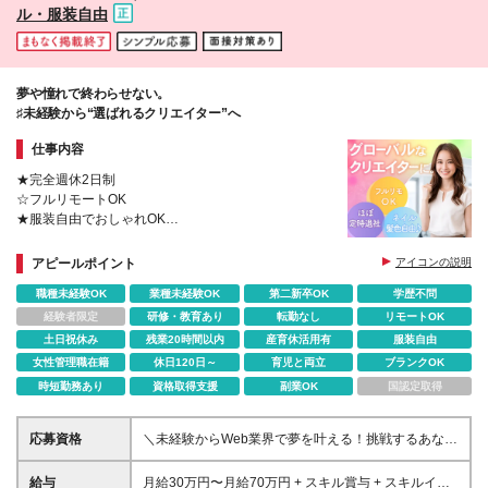
ル・服装自由
夢や憧れで終わらせない。
♯未経験から“選ばれるクリエイター”へ
仕事内容
★完全週休2日制
☆フルリモートOK
★服装自由でおしゃれOK
☆無駄な残業は一切なし
★スキル賞与年2回
アピールポイント
アイコンの説明
職種未経験OK
業種未経験OK
第二新卒OK
学歴不問
経験者限定
研修・教育あり
転勤なし
リモートOK
土日祝休み
残業20時間以内
産育休活用有
服装自由
女性管理職在籍
休日120日～
育児と両立
ブランクOK
時短勤務あり
資格取得支援
副業OK
国認定取得
応募資格
＼未経験からWeb業界で夢を叶える！挑戦するあなた
を全力サポート／ ★学歴・経験不問！ ★未経験・ク
リエイティブ系スクール卒業生・第二新卒歓迎！ ★
給与
月給30万円〜月給70万円 + スキル賞与 + スキルイン