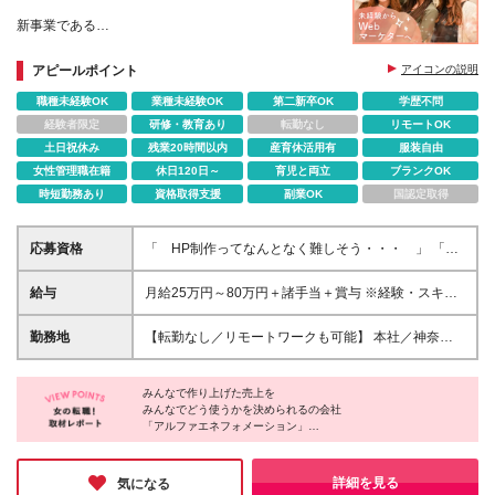
新事業である
Webデザイナー・Webマーケター事業を設立！
最先端で働きたい方大歓迎！
アピールポイント
アイコンの説明
職種未経験OK
業種未経験OK
第二新卒OK
学歴不問
動機は「Webデザイナー・Webマーケターってなん
か興味がある」だけで大丈夫
経験者限定
研修・教育あり
転勤なし
リモートOK
土日祝休み
残業20時間以内
産育休活用有
服装自由
女性管理職在籍
休日120日～
育児と両立
ブランクOK
時短勤務あり
資格取得支援
副業OK
国認定取得
応募資格
「 HP制作ってなんとなく難しそう・・・ 」 「
デザイナー？マーケティングってナニ・・・ 」 と
いう未経験の方でも安心してご応募ください！ 充実
給与
月給25万円～80万円＋諸手当＋賞与 ※経験・スキル
の研修プログラムをご用意しています！ ★学歴・ブ
を考慮して決定します。 試用期間中：（6ヶ月） 一都
ランクは問いません。 ★社会人未経験の方も歓迎し
三県：月給22万円～50万円 その他：月給20万円～50
勤務地
【転勤なし／リモートワークも可能】 本社／神奈川
ます！ ◎Webに日常的に触れている方は歓迎！ # ＼
万円
県横浜市港北区篠原町3014 東急新横浜南ビル5階 ※
こんな方にピッタリです！／ ■Web業界の知識をつけ
勤務地はご希望を考慮し、決定します。 ※転居を伴う
たい ■SNSに関わる仕事にチャレンジしたい
みんなで作り上げた売上を
転勤はありません。 【プロジェクト先】 一都三県、
■YouTube、TikTok、Instagramに興味がある方 ■AIに
みんなでどう使うかを決められるの会社
関東、中部、関西、中国、九州、東北など多数！ ま
「アルファエネフォメーション」
興味がある方 ■専門的スキルを身に着けたい方
たは各近郊のプロジェクト先 ※希望を考慮の上、配属
プロジェクトを決定します。 （北海道、青森県、岩
上記を第一に考え、会社として、チームとして動いています。
手県、宮城県、秋田県、山形県、福島県、茨城県、栃
詳細を見る
気になる
【創造を現実に。世界一諦めの悪いチームが常識を超えた結果を