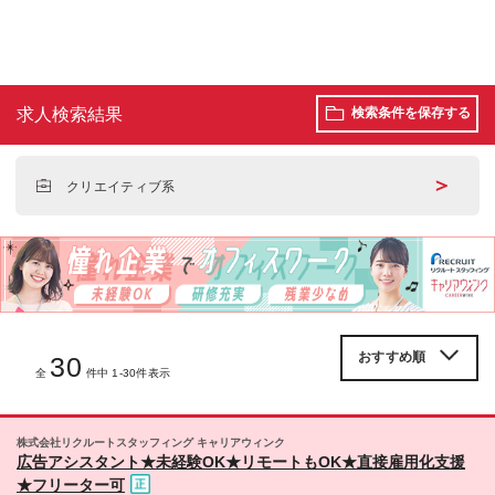
求人検索結果
検索条件を保存する
＞
クリエイティブ系
30
全
件中 1-30件表示
株式会社リクルートスタッフィング キャリアウィンク
広告アシスタント★未経験OK★リモートもOK★直接雇用化支援
★フリーター可