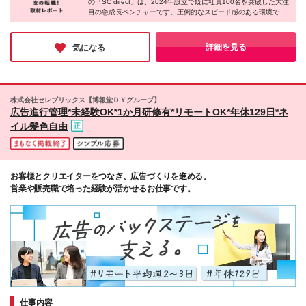
の「SC direct」は、2024年設立で既に社員100名を突破した大注
丁目12番12号 東京建物梅田ビル12階 【名古屋支店】
目の急成長ベンチャーです。圧倒的なスピード感のある環境で、
愛知県名古屋市西区名駅二丁目27番8号 名古屋プライ
会社の飛躍と共に理想のキャリアを描けます！若手からコアメン
ムセントラルタワー3階 ★即戦力枠の方は、フルリモ
バーとして活躍できる絶好のチャンス◎ワークライフバランスと
ート（完全在宅勤務）も可能です！ (変更の範囲)上記
やりがいあるキャリアの両方を、ぜひ同社で叶えてみませんか？
詳細を見る
気になる
を除く当社関連勤務地
株式会社セレブリックス【博報堂ＤＹグループ】
広告進行管理*未経験OK*1か月研修有*リモートOK*年休129日*ネ
イル髪色自由
お客様とクリエイターをつなぎ、広告づくりを進める。
営業や販売職で培った経験が活かせるお仕事です。
仕事内容