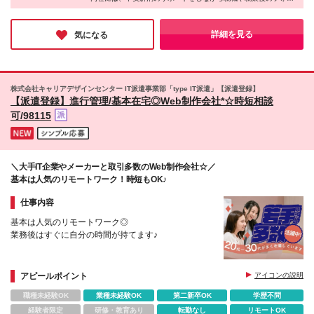
ーを担当するコーディネーターがいるそう。
派遣先には言いにくいような要望から、小さな不安までしっかり
と聞いてくれるスタッフがいると、安心しますよね♪
詳細を見る
気になる
株式会社キャリアデザインセンター IT派遣事業部「type IT派遣」【派遣登録】
【派遣登録】進行管理/基本在宅◎Web制作会社*☆時短相談
可/98115
＼大手IT企業やメーカーと取引多数のWeb制作会社☆／
基本は人気のリモートワーク！時短もOK♪
仕事内容
基本は人気のリモートワーク◎
業務後はすぐに自分の時間が持てます♪
アピールポイント
アイコンの説明
職種未経験OK
業種未経験OK
第二新卒OK
学歴不問
経験者限定
研修・教育あり
転勤なし
リモートOK