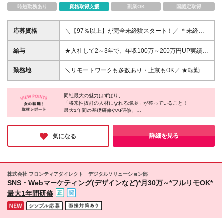
時短勤務あり
資格取得支援
副業OK
国認定取得
応募資格
＼【97％以上】が完全未経験スタート！／ ＊未経験
歓迎！文系OK ＊社会人デビューOK ＊ITスクールに通
ったことがなくてもOK！ ＊職務経歴一切不問 ★学
給与
★入社して2～3年で、年収100万～200万円UP実績あ
歴・職歴・転職回数は一切問いません！ ▼こんな方
り★ 月給30万円～80万円以上＋賞与年2回 └固定残業
も歓迎▼ ★手に職付けたい方 ┗ChatGPTと対話した
代（月20時間分／2万9300円）含む。超過分は別途全
勤務地
＼リモートワークも多数あり・上京もOK／ ★転勤な
ことがある人は尚歓迎！ ★Web業界に興味関心があ
額支給。 ※経験・スキルを考慮の上、決定します。 ※
し／希望を考慮★ 現在”全国”への展開を進めており、
る方 ★人と話すことが好きな方 ┗お客様とMTGをし
経験者の方は応相談 ※試用期間中は、月給23.2万円～
全国各地で募集中！ 一都三県、関東、中部、関西、
たり、コミュニケーションを取る機会が多いので、
50万円 └固定残業代（月20時間分／2万9300円～4万
同社最大の魅力はずばり、
中国、九州など多数 【本社】東京都渋谷区渋谷3-3-
コミュニケーション力が活かせます！ ＼超スピー
「将来性抜群の人材になれる環境」が整っていること！
3700円以上）含む。 ※超過分は別途全額支給します
5 NBF渋谷イースト2F ゆくゆくは… ☆フルリモー
最大1年間の基礎研修やAI研修、
ド選考／ ・人柄重視のポテンシャル採用 ・Web面接1
★IT業界経験者、もしくは独学でITについて学ばれて
トワーク ☆フレックス ☆フリーランス ☆副業で稼
専属メンターの伴走に加え、
回 ・内定迄最短3日 「ITやWeb業界にチャレンジした
いる方は優遇します！ （ITパスポート受験経験やプロ
ぐ などもOK ◆リモートワーク実施中 ※プロジェク
配属後のフォロー体制も万全。
い」 「クリエイティブなことが好き」 「将来的に役
グラミングなど） ◆契約社員の未経験者の方：月給
トによって変動あり ◆U・Iターン歓迎 ◆直行直帰可
さらに、クリエイターやエンジニア等へ
詳細を見る
気になる
に立つスキルを身につけたい」 「仕事だけでなく、
24.7万円～
柔軟にジョブチェンジできる選択肢の多さも驚きでした！
◆上京支援制度を活用し、初めての上京もサポート！
プライベートも大切にしたい方」 という方にピッタ
「同社なら間違いなく充実したキャリアが築ける」と確信できる
◆配属先は希望を考慮します ＜＜ 今後も全国に
環境です。
リのポジションです◎
事業を展開予定 ＞＞ 現在は関東を中心に事業展開
少しでも気になった方は、ぜひお気軽にご応募してみてはいかが
を進めつつ、 これからは”全国”への展開も予定する急
でしょうか？
株式会社 フロンティアダイレクト デジタルソリューション部
成長企業なんです◎ 「経験を積み、いずれは地元に
SNS・Webマーケティング(デザインなど)*月30万～*フルリモOK*
戻って活躍したい」 そんな方でも活躍できます！ ＼
最大1年間研修
オフィスの魅力をご紹介／ ★リフレッシュルーム設
置 （自由に使えるカフェスペース♪） ★カフェマシン
あり （コーヒーなどのドリンクが自由に飲めます♪）
★開放感のある屋上でランチもできます ★電子レン