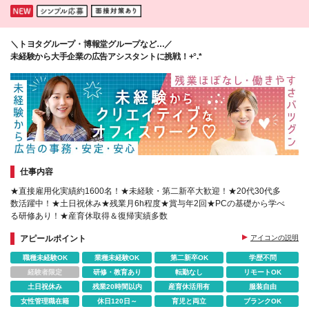
＼トヨタグループ・博報堂グループなど…／
未経験から大手企業の広告アシスタントに挑戦！+°.*
仕事内容
★直接雇用化実績約1600名！★未経験・第二新卒大歓迎！★20代30代多
数活躍中！★土日祝休み★残業月6h程度★賞与年2回★PCの基礎から学べ
る研修あり！★産育休取得＆復帰実績多数
アピールポイント
アイコンの説明
職種未経験OK
業種未経験OK
第二新卒OK
学歴不問
経験者限定
研修・教育あり
転勤なし
リモートOK
土日祝休み
残業20時間以内
産育休活用有
服装自由
女性管理職在籍
休日120日～
育児と両立
ブランクOK