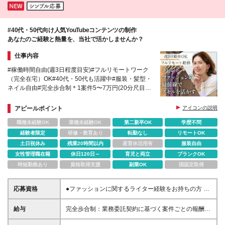
#40代・50代向け人気YouTubeコンテンツの制作
あなたのご経験と熱量を、当社で活かしませんか？
仕事内容
#稼働時間自由(週3日程度目安)#フルリモートワーク
（完全在宅）OK#40代・50代も活躍中#服装・髪型・
ネイル自由#完全歩合制＊1案件5〜7万円(20分尺目
安)
アピールポイント
アイコンの説明
職種未経験OK
業種未経験OK
第二新卒OK
学歴不問
経験者限定
研修・教育あり
転勤なし
リモートOK
土日祝休み
残業20時間以内
産育休活用有
服装自由
女性管理職在籍
休日120日～
育児と両立
ブランクOK
時短勤務あり
資格取得支援
副業OK
国認定取得
応募資格
●ファッションに関するライター経験をお持ちの方 ※
媒体は雑誌・TV・YouTube・SNS・Webメディアな
ど一切不問です！ ※学歴不問 ＊～「私、応募してい
給与
完全歩合制：業務委託契約に基づく案件ごとの報酬支
いのかな…？」と思った方へ！～＊ 実は、以下のよ
払いとなります。 ●1案件につき50,000円〜70,000円