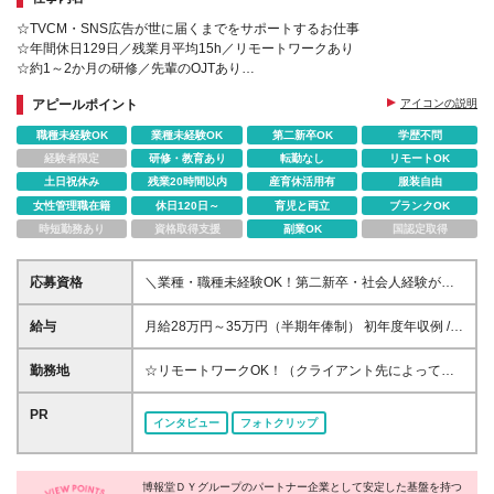
☆TVCM・SNS広告が世に届くまでをサポートするお仕事
☆年間休日129日／残業月平均15h／リモートワークあり
☆約1～2か月の研修／先輩のOJTあり
☆博報堂ＤＹグループで働く！中途入社9割(女性が約8割)
アピールポイント
アイコンの説明
職種未経験OK
業種未経験OK
第二新卒OK
学歴不問
経験者限定
研修・教育あり
転勤なし
リモートOK
土日祝休み
残業20時間以内
産育休活用有
服装自由
女性管理職在籍
休日120日～
育児と両立
ブランクOK
時短勤務あり
資格取得支援
副業OK
国認定取得
応募資格
＼業種・職種未経験OK！第二新卒・社会人経験が浅
めの方も歓迎です／ ★面接はWebのみで完結 ★学歴
不問 「事務経験や広告に憧れはあるけど、専門スキ
給与
月給28万円～35万円（半期年俸制） 初年度年収例 /
ルがない…」そんな方でも大丈夫！ メールのやりと
年収336万円～420万円 ※経験・能力・スキルを最大
りやタイピングができればまずはOKです。 ＜こんな
限に考慮のうえ、決定します。 ※賃金はあくまでも目
勤務地
☆リモートワークOK！（クライアント先によって変
方にピッタリ！＞ ◎誰かを支える仕事にやりがいを
安の金額であり、選考を通じて上下する可能性があり
動） 赤坂ほか東京23区内の指定勤務地で働きま
感じる！ ◎こつこつと仕事を進めるのが好き ◎土日
ます。 ※固定残業手当（73,755円～92,205円／月45
す。 実業務開始までの期間は、本社もしくは新宿サ
PR
祝休み＆しっかり休める会社で働きたい ◎第二新卒
インタビュー
フォトクリップ
時間分）を含みます。 ※固定残業時間を超過した分
テライトオフィスにて研修を行います。 【本社】 東
からキャリアを築き直したい ◎若い年齢層のメンバ
は、別途残業手当を全額支給します。 ※試用期間あり
京都江東区有明3-7-18 有明セントラルタワー7F （最
ーとチームで働きたい
（3カ月） 期間中の条件に変更はありません。
寄駅：ゆりかもめ線「東京ビッグサイト」駅） 【新
博報堂ＤＹグループのパートナー企業として安定した基盤を持つ
宿サテライトオフィス】 東京都新宿区新宿2-5-10 ア