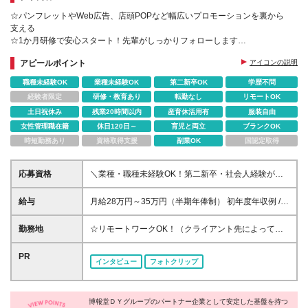
☆パンフレットやWeb広告、店頭POPなど幅広いプロモーションを裏から
支える
☆1か月研修で安心スタート！先輩がしっかりフォローします
☆年間休日129日／残業月平均15h／リモート有
アピールポイント
アイコンの説明
☆博報堂ＤＹグループで働く
職種未経験OK
業種未経験OK
第二新卒OK
学歴不問
経験者限定
研修・教育あり
転勤なし
リモートOK
土日祝休み
残業20時間以内
産育休活用有
服装自由
女性管理職在籍
休日120日～
育児と両立
ブランクOK
時短勤務あり
資格取得支援
副業OK
国認定取得
応募資格
＼業種・職種未経験OK！第二新卒・社会人経験が浅
めの方も歓迎です／ ★面接はWebのみで完結 ★学歴
不問 「広告業界に憧れはあるけど、専門知識がな
給与
月給28万円～35万円（半期年俸制） 初年度年収例 /
い…」そんな方でも大歓迎！ タイピングやメール対
年収336万円～420万円 ※経験・能力・スキルを最大
応といった基本のPC操作ができればまずはOKです。
限に考慮のうえ、決定します。 ※賃金はあくまでも目
勤務地
☆リモートワークOK！（クライアント先によって変
広告制作に関わるためのスキルや知識は入社後にイチ
安の金額であり、選考を通じて上下する可能性があり
動） 赤坂ほか東京23区内の指定勤務地で働きま
から学べます。 ＜こんな方にピッタリ！＞ ◎言われ
ます。 ※固定残業手当（73,755円～92,205円／月45
す。 実業務開始までの期間は、本社もしくは新宿サ
PR
た作業をこなすだけでなく、頼られる「要」として活
インタビュー
フォトクリップ
時間分）を含みます。 ※固定残業時間を超過した分
テライトオフィスにて研修を行います。 【本社】 東
躍したい ◎細かい確認作業やスケジュールを調整・
は、別途残業手当を全額支給します。 ※試用期間あり
京都江東区有明3-7-18 有明セントラルタワー7F （最
管理するのが得意 ◎「〇〇さんがいてくれて助かっ
（3カ月） 期間中の条件に変更はありません。
寄駅：ゆりかもめ線「東京ビッグサイト」駅） 【新
た！」と直接感謝される仕事がしたい ◎チームで協
博報堂ＤＹグループのパートナー企業として安定した基盤を持つ
宿サテライトオフィス】 東京都新宿区新宿2-5-10 ア