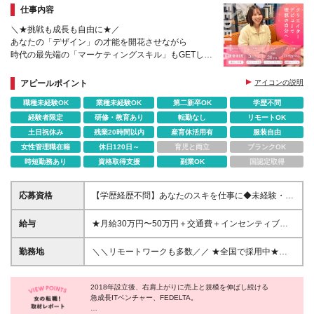
件に応じて勤務場所が変更となる可能性があります
仕事内容
（東京近郊エリア）
＼★挑戦も成⻑も⾃由に★／
あなたの「デザイン」の才能を開花させながら
時代の最先端の「マーケティングスキル」もGETしま
せんか?
アピールポイント
アイコンの説明
＃WEBデザイン
職種未経験OK
業種未経験OK
第二新卒OK
学歴不問
＃SNSマーケティング
＃動画編集
経験者限定
研修・教育あり
転勤なし
リモートOK
＃AI生成
土日祝休み
残業20時間以内
産育休活用有
服装自由
＃アプリ開発
女性管理職在籍
休日120日～
育児と両立
ブランクOK
時短勤務あり
資格取得支援
副業OK
国認定取得
応募資格
【学歴経歴不問】あなたのスキを仕事に◆未経験・第
二新卒歓迎 ◆物件サポート制度で初めての上京も応
援♪20代活躍中！ 80％以上が未経験！ 制作の経験は
給与
★⽉給30万円〜50万円＋交通費＋インセンティブ賞
必要ありません！【意欲重視】の採用です。 ★未経
与★ （20時間の固定残業代、⼀律⽉54,750円を含
験歓迎 ★第二新卒歓迎 ★異業種からの入社メンバー
む） ※固定残業代超過分は支給いたします。 ※経験・
勤務地
＼＼リモートワークも多数／／ ★全国で採⽤中★
95％以上 ★学歴・経験不問 ★主夫・主婦も活躍中 ★
スキルを考慮の上、決定 ※昇給︓随時あり 試⽤期間
【転勤なし／希望を考慮】 ⼀都三県、群⾺、関⻄、
動画編集・デザイン制作の勉強を独学でしている方な
中（6か月間）は、下記の給与となります。 【⼀都三
九州、東海、東北 就業時は上記エリアにて会社が指
ど ※基礎的PCスキルがある方は尚歓迎 「新しいこと
県の⽅】 ⽉給24万円〜50万円＋役職⼿当＋インセン
2018年設立後、右肩上がりに売上と規模を伸ばし続ける
定する プロジェクト先での勤務となります。 ＼北海
に挑戦したい」 「動画クリエイター・デザイナーと
急成長ITベンチャー、FEDELTA。
ティブ賞与 （固定残業代含む︓20時間分30,900円）
道エリアも近々進出予定︕／ ★リモートワーク実施
して基礎から学びたい」 「ゆくゆくはマーケターを
【関⻄、東海の⽅】 ⽉給22万円〜50万円＋役職⼿当