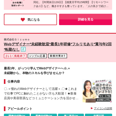
同社。【年間休日129日】【残業月平均15時間】【リモートワー
ーバンセンター新宿2F ※(変更の範囲)会社の定める事
クあり】など、働きやすさも整っています。「人の良さで続けて
業所
いる」という社員が多く、困ったときは自然と声をかけ合う温か
い雰囲気が印象的でした！
研修体制も充実しているため、未経験の方でも安心してスタート
詳細を見る
気になる
できそうな雰囲気。長く安心して働きたい方にぜひおすすめした
い会社です♪
株式会社Ｇｉｚｕｍｏ
Webデザイナー*未経験歓迎*最長1年研修*フルリモあり*賞与年2回
*転勤なし
最長1年、がっつり学んでWebデザイナーへ☆.＋
未経験から、本物のスキルを学びませんか？
仕事内容
〇.＋憧れのWebデザイナーとして活躍＋.〇★これま
で仕事でPCに触れたことがない方も大歓迎！★飲食
店員や美容部員などコミュニケーション力を活かせる
★平均年齢27歳！同世代の仲間と上を目指せる◎
アピールポイント
アイコンの説明
職種未経験OK
業種未経験OK
第二新卒OK
学歴不問