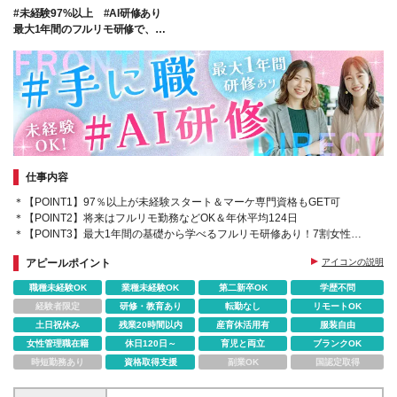
#未経験97%以上 #AI研修あり
ジ・冷蔵庫あり ★社内イベントあり （ビュッフェや
最大1年間のフルリモ研修で、
体験型イベントなどなど！！） ※変更の範囲／稼働案
"AI時代に選ばれる"マーケターへ！
件に応じて勤務場所が変更となる可能性があります
（東京近郊エリア）
仕事内容
＊【POINT1】97％以上が未経験スタート＆マーケ専門資格もGET可
＊【POINT2】将来はフルリモ勤務などOK＆年休平均124日
＊【POINT3】最大1年間の基礎から学べるフルリモ研修あり！7割女性社
員
アピールポイント
アイコンの説明
職種未経験OK
業種未経験OK
第二新卒OK
学歴不問
経験者限定
研修・教育あり
転勤なし
リモートOK
土日祝休み
残業20時間以内
産育休活用有
服装自由
女性管理職在籍
休日120日～
育児と両立
ブランクOK
時短勤務あり
資格取得支援
副業OK
国認定取得