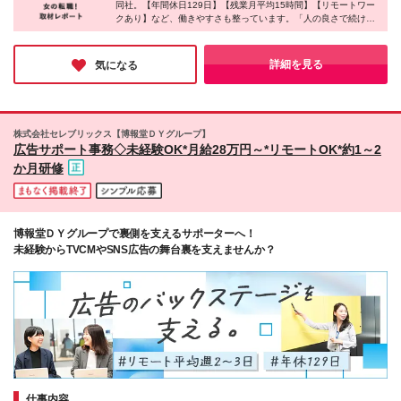
力しながら、一つのものを形にしていく達成感を味わ
同社。【年間休日129日】【残業月平均15時間】【リモートワー
ーバンセンター新宿2F ※(変更の範囲)会社の定める事
いたい ◎土日祝休み＆残業少なめの環境で、プライ
クあり】など、働きやすさも整っています。「人の良さで続けて
業所
いる」という社員が多く、困ったときは自然と声をかけ合う温か
ベートも大切にしたい
い雰囲気が印象的でした！
研修体制も充実しているため、未経験の方でも安心してスタート
詳細を見る
気になる
できそうな雰囲気。長く安心して働きたい方にぜひおすすめした
い会社です♪
株式会社セレブリックス【博報堂ＤＹグループ】
広告サポート事務◇未経験OK*月給28万円～*リモートOK*約1～2
か月研修
博報堂ＤＹグループで裏側を支えるサポーターへ！
未経験からTVCMやSNS広告の舞台裏を支えませんか？
仕事内容