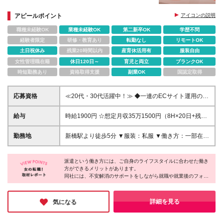
アピールポイント
アイコンの説明
職種未経験OK
業種未経験OK
第二新卒OK
学歴不問
経験者限定
研修・教育あり
転勤なし
リモートOK
土日祝休み
残業20時間以内
産育休活用有
服装自由
女性管理職在籍
休日120日～
育児と両立
ブランクOK
時短勤務あり
資格取得支援
副業OK
国認定取得
応募資格
≪20代・30代活躍中！≫ ◆一連のECサイト運用の経
験 ※ブランクがある方やこれまでのご経験に自信がな
い方も、まずはお気軽にご応募ください！ ※ご経歴を
給与
時給1900円 ☆想定月収35万1500円（8H×20日+残業
なるべく詳細に記載いただけると、面談までがスムー
20H） ※交通費全額支給 ※在宅日数に応じて、在宅勤
ズです！
務手当あり
勤務地
新橋駅より徒歩5分 ▼服装：私服 ▼働き方：一部在宅
（週2～3日出社、週2～3日在宅勤務） ※業務に慣れ
るまでは出社になります。 ▼受動喫煙対策：屋内禁
派遣という働き方には、ご自身のライフスタイルに合わせた働き
煙
方ができるメリットがあります。
同社には、不安解消のサポートをしながら就職や就業後のフォロ
ーを担当するコーディネーターがいるそう。
派遣先には言いにくいような要望から、小さな不安までしっかり
と聞いてくれるスタッフがいると、安心しますよね♪
詳細を見る
気になる