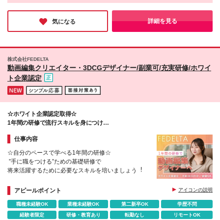
中（プロジェクトによる） ※⼀部フルリモートあり
同社の魅力は、圧倒的な成長と手厚い待遇を兼ね備えているとこ
目指したい」 「幅広いキャリアステップで自分の可
＋インセンティブ賞与 （固定残業代含む︓20時間分
★Ｕ＆Ｉターン歓迎 ★引越しや上京される⽅へ引越
ろ。
能性を広げたい」など… あなたの成長したい気持ち
28,500円） 【⼀都三県以外の関東圏、九州、東北、
しサポートもあり︕ ┗オンラインで簡単に新居を内
給与を貰いながら、Web知識や動画編集スキルをゼロから学べる
詳細を見る
気になる
を そのまま当社にぶつけてください！ 万全の体制で
北海道、その他地域の⽅】 ⽉給20万円〜50万円＋役
研修をはじめ、
⾒OK︕契約まで丁寧にサポートします。 ┗仲介⼿数
お待ちしております♪
『人』にフォーカスしているからこそ、ワークライフバランスも
職⼿当＋インセンティブ賞与 （固定残業代含む︓20
料最⼤”無料” ┗引越しお祝い⾦”最⼤20万円”もあり︕
抜群。
時間分24,700円） ◆引越し・上京される⽅は、物件
★転勤なし ★配属先は希望を考慮します ＼＼今後も
サポート制度（UIターン⽀援）あり ※仲介⼿数料最⼤
全国に⽀社を展開予定／／ 現在は関東を中⼼に事業
年休120日以上、土日祝休と働きやすさも抜群。
株式会社FEDELTA
無料・お祝い⾦最⼤20万円あり︕ ※新居の内覧や契
展開を進めつつ「北海道」にも進出予定︕ これから
ここからキャリアを形成したい方にぜひ挑戦していただきたいで
動画編集クリエイター・3DCGデザイナー/副業可/充実研修/ホワイ
約なども丁寧にサポートします︕ ※試用期間中でも福
す。
は全国への展開も予定する急成⻑企業なんです◎
ト企業認定
利厚生に差異はありません ※固定残業代超過分は支給
「経験を積み、いずれは地元に戻って活躍したい」
いたします。 ＼経験者の⽅はさらに優遇します︕／
そんな⽅でも活躍できます︕ (変更の範囲)上記を除く
★⽉給38万円〜＋交通費＋インセンティブ賞与★
当社関連勤務地
（※想定年収 500万円以上） （10時間の固定残業
代、⼀律⽉25,580円を含む。超過分は⽀給） ※経験
☆ホワイト企業認定取得☆
者枠︓実務経験2年以上 少数募集 ※経験・スキルを考
1年間の研修で流⾏スキルを⾝につけ
慮の上、決定
どこでも通⽤するマルチクリエイターへ︕
仕事内容
☆⾃分のペースで学べる1年間の研修☆
”⼿に職をつける”ための基礎研修で
将来活躍するために必要なスキルを培いましょう︕
アピールポイント
アイコンの説明
職種未経験OK
業種未経験OK
第二新卒OK
学歴不問
経験者限定
研修・教育あり
転勤なし
リモートOK