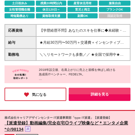
土日祝休み
残業20時間以内
産育休活用有
服装自由
女性管理職在籍
休日120日～
育児と両立
ブランクOK
時短勤務あり
資格取得支援
副業OK
国認定取得
応募資格
【学歴経歴不問】あなたのスキを仕事に◆未経験・第
二新卒歓迎 ◆物件サポート制度で初めての上京も応
援♪20代活躍中！ 80％以上が未経験！ 制作の経験は
給与
★⽉給30万円〜50万円＋交通費＋インセンティブ賞
必要ありません！【意欲重視】の採用です。 ★未経
与★ （20時間の固定残業代、⼀律⽉54,750円を含
験歓迎 ★第二新卒歓迎 ★異業種からの入社メンバー
む） ※経験・スキルを考慮の上、決定 ※昇給︓随時あ
勤務地
＼＼リモートワークも多数／／ ★全国で採⽤中★
95％以上 ★学歴・経験不問 ★主夫・主婦も活躍中 ★
り ※固定残業代超過分は支給いたします。 試⽤期間
【転勤なし／希望を考慮】 ⼀都三県、群⾺、関⻄、
動画編集・デザイン制作の勉強を独学でしている方な
中（6カ月間）は、下記の給与となります。 【⼀都三
九州、東海、東北 就業時は上記エリアにて会社が指
ど ※基礎的PCスキルがある方は尚歓迎 「新しいこと
県の⽅】 ⽉給24万円〜50万円＋役職⼿当＋インセン
2018年設立後、右肩上がりに売上と規模を伸ばし続ける
定する プロジェクト先での勤務となります。 ＼北海
に挑戦したい」 「動画クリエイター・デザイナーと
急成長ITベンチャー、FEDELTA。
ティブ賞与 （固定残業代含む︓20時間分30,900円）
道エリアも近々進出予定︕／ ★リモートワーク実施
して基礎から学びたい」 「ゆくゆくはマーケターを
【関⻄、東海の⽅】 ⽉給22万円〜50万円＋役職⼿当
中（プロジェクトによる） ※⼀部フルリモートあり
同社の魅力は、圧倒的な成長と手厚い待遇を兼ね備えているとこ
目指したい」 「幅広いキャリアステップで自分の可
＋インセンティブ賞与 （固定残業代含む︓20時間分
★Ｕ＆Ｉターン歓迎 ★引越しや上京される⽅へ引越
ろ。
能性を広げたい」など… あなたの成長したい気持ち
28,500円） 【⼀都三県以外の関東圏、九州、東北、
しサポートもあり︕ ┗オンラインで簡単に新居を内
給与を貰いながら、Web知識や動画編集スキルをゼロから学べる
詳細を見る
気になる
を そのまま当社にぶつけてください！ 万全の体制で
北海道、その他地域の⽅】 ⽉給20万円〜50万円＋役
研修をはじめ、
⾒OK︕契約まで丁寧にサポートします。 ┗仲介⼿数
お待ちしております♪
『人』にフォーカスしているからこそ、ワークライフバランスも
職⼿当＋インセンティブ賞与 （固定残業代含む︓20
料最⼤”無料” ┗引越しお祝い⾦”最⼤20万円”もあり︕
抜群。
時間分24,700円） ◆引越し・上京される⽅は、物件
★転勤なし ★配属先は希望を考慮します ＼＼今後も
サポート制度（UIターン⽀援）あり ※仲介⼿数料最⼤
全国に⽀社を展開予定／／ 現在は関東を中⼼に事業
年休120日以上、土日祝休と働きやすさも抜群。
株式会社キャリアデザインセンター IT派遣事業部「type IT派遣」【派遣登録】
無料・お祝い⾦最⼤20万円あり︕ ※新居の内覧や契
展開を進めつつ「北海道」にも進出予定︕ これから
ここからキャリアを形成したい方にぜひ挑戦していただきたいで
【派遣登録】動画編集/完全在宅◎ライブ映像など＊エンタメ企業
約なども丁寧にサポートします︕ ※試用期間中でも福
す。
は全国への展開も予定する急成⻑企業なんです◎
*☆/98134
利厚生に差異はありません ※固定残業代超過分は支給
「経験を積み、いずれは地元に戻って活躍したい」
いたします。 ＼経験者の⽅はさらに優遇します︕／