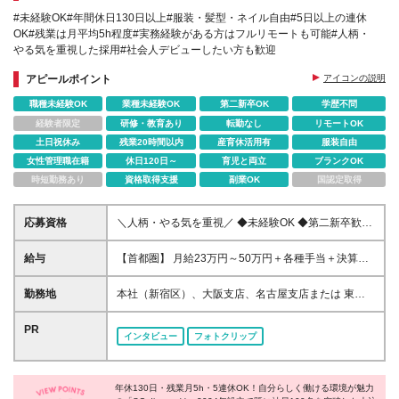
#未経験OK#年間休日130日以上#服装・髪型・ネイル自由#5日以上の連休
OK#残業は月平均5h程度#実務経験がある方はフルリモートも可能#人柄・
やる気を重視した採用#社会人デビューしたい方も歓迎
アピールポイント
アイコンの説明
職種未経験OK
業種未経験OK
第二新卒OK
学歴不問
経験者限定
研修・教育あり
転勤なし
リモートOK
土日祝休み
残業20時間以内
産育休活用有
服装自由
女性管理職在籍
休日120日～
育児と両立
ブランクOK
時短勤務あり
資格取得支援
副業OK
国認定取得
応募資格
＼人柄・やる気を重視／ ◆未経験OK ◆第二新卒歓迎
◆学歴不問 ※34歳まで（若年層の長期キャリア形成
を図るため） ※Web業界経験も問いません ★社会人
給与
【首都圏】 月給23万円～50万円＋各種手当＋決算賞
デビューしたい方、ブランクがある方も歓迎！ これ
与 【大阪】 月給22万円～50万円＋各種手当＋決算賞
までの経験は一切問いませんが、 WebやIT業界に興味
与 【愛知】 月給21.5万円～50万円＋各種手当＋決算
勤務地
本社（新宿区）、大阪支店、名古屋支店または 東
がある方は大歓迎です♪
賞与 【福岡・宮城】 月給20万円～50万円＋各種手当
京・神奈川・千葉・埼玉・愛知・大阪・福岡をはじ
＋決算賞与 【北海道・その他】 月給19.5万円～50万
め、 全国のプロジェクト先の勤務となります。 ※23
PR
インタビュー
フォトクリップ
円＋各種手当＋決算賞与 【即戦力枠】 月給30万円～
区内のプロジェクトが中心です。 ※ご希望を考慮して
50万円＋各種手当＋決算賞与 ※経験・能力等を考慮
配属先を決定します。 ※転居を伴う転勤はありませ
の上、決定いたします。 ※試用期間は6ヶ月です。条
ん。 【本社】 東京都新宿区西新宿3-9-7 フロンティア
件の差異はありません。 ※残業代は別途支給です。
年休130日・残業月5h・5連休OK！自分らしく働ける環境が魅力
新宿タワー3F 【大阪支店】 大阪府大阪市北区梅田1