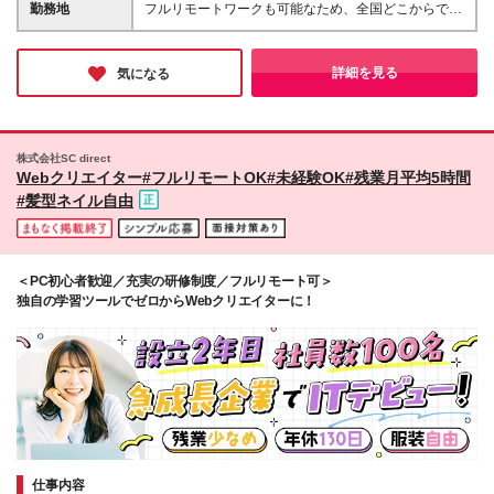
うなご経験も、 立派な「ライター経験」として歓迎
（目安） ※上記は20分尺程度の動画台本を制作いた
勤務地
フルリモートワークも可能なため、全国どこからでも
しております。 ・アパレル店員時代にショップブロ
だいた場合の想定金額となります。 ※報酬額は、お任
業務を行っていただける環境です。 ご自宅やカフ
グを書いていた ・自社ECサイトで商品説明文を考え
せする業務の難易度やボリューム、クオリティに応じ
ェ、コワーキングスペースなど、 ご自身が最も集中
ていた ・Instagramでマガジン風の文字入れ投稿を作
てご相談の上で決定いたします。 ※ご自身の稼働可能
できる場所を勤務地としてお選びください◎ 【本社
詳細を見る
気になる
っていた …etc. ※その他アパレル経験があれば、別ジ
時間と希望する収入に合わせて、受注する案件数を調
勤務地】 東京都港区南青山1-2-6 ラティス青山スクエ
ャンルの執筆経験のみでも大歓迎です！ ※過去の執筆
整していただくことが可能です。
ア4F ☆青山一丁目駅より徒歩すぐで通勤に便利で
物のご提出を必須とさせていただきます。 まずはご
す！ ※(変更の範囲)上記を除く当社関連勤務地
応募お待ちしております！ 【こんな方も歓迎】 ●ファ
ッションが好きな方 ●クオリティを妥協せず作りこみ
株式会社SC direct
Webクリエイター#フルリモートOK#未経験OK#残業月平均5時間
たい方 ●チームメンバーと円滑なコミュニケーション
を図り、協業できる方
#髪型ネイル自由
＜PC初心者歓迎／充実の研修制度／フルリモート可＞
独自の学習ツールでゼロからWebクリエイターに！
仕事内容