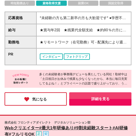
時短勤務あり
資格取得支援
副業OK
国認定取得
応募資格
*未経験の方も第二新卒の方も大歓迎です* ●学歴不問
●社会人・正社員（無期雇用派遣）デビューもOK！
☆こんな方に向いています ◆パソコンスキルを身に
給与
★賞与年2回 ★残業代全額支給 ★約80％の方にパ
付けたい方 ◆大手企業で働きたい方 ◆しっかり評価
フォーマンス給(*)支給！ 【東京都】月給201,100円～
されながら働きたい方 ◆仕事とプライベートの両立
328,300円（別途賞与年2回） 【神奈川県】月給
勤務地
★リモートワーク（在宅勤務）可 - 配属先により週1
をしたい方 ◆チームワークを大切にしたい方
200,900円～323,900円（別途賞与年2回） 【千葉
～5日のリモートワークOK ★募集エリア｜北海道、
県】月給192,000円～313,400円（別途賞与年2回）
宮城、千葉、埼玉、東京、神奈川、愛知、京都、大
PR
インタビュー
フォトクリップ
【埼玉県】月給193,000円～314,800円（別途賞与年2
阪、兵庫、福岡で採用中 ★駅近くのオフィスで勤務
回） 【大阪府】月給193,300円～315,700円（別途賞
可能！お仕事帰りにグルメやショッピングも楽しめま
与年2回） 【兵庫県】月給183,300円～299,900円
す 【勤務可能性のあるエリア】 東京都 ｜23区内が
（別途賞与年2回） 【京都府】月給184,100円～
多くの未経験者が事務職デビューを果たしている同社！取材中は
メイン（恵比寿、渋谷、新宿、港区、品川、東京 な
「土日祝日がお休みで残業も少なくなったから、本当に毎日充実
297,300円（別途賞与年2回） 【愛知県】月給
ど） 神奈川県｜横浜市・川崎市など 埼玉県 ｜さい
してるよね！」とプライベートの話題で盛り上がっており、うら
187,400円～306,300円（別途賞与年2回） 【宮城
たま市・川越市など 千葉県 ｜船橋市・浦安市など
やましくなるほどでした。「プライベートもしっかり楽しみなが
県】月給171,800円～281,400円（別途賞与年2回）
北海道 ｜札幌市がメイン 愛知県 ｜名古屋周辺が
ら働きたい」そんな方にオススメの職場です☆
【福岡県】月給173,400円～281,700円（別途賞与年2
メイン 大阪府 ｜大阪市など（新大阪エリア・淀屋
詳細を見る
気になる
回） 【北海道】月給176,300円～280,700円（別途賞
橋・中之島・京橋・OBPエリア など） 兵庫県 ｜
与年2回） (*)就業先＋当社評価により＋α手当を付与
尼崎市・神戸市など 京都府 ｜京都市など 宮城県
☆月収UP例 20代／入社3年目・月収20万円→月収
｜仙台駅周辺がメイン 福岡県 ｜中央区・博多区が
23.5万円にUP！ 20代／入社5年目・月収20万円→月
メイン 【本社】 東京都千代田区有楽町1-13-1 第一生
株式会社 フロンティアダイレクト デジタルソリューション部
収24万円にUP！ ☆研修期間中（3日間／所定労働時
命日比谷ファースト 14階 (変更の範囲)上記を除く当
Webクリエイター#最大1年研修あり#9割未経験スタート#AI研修
間7時間）は、下記の通り給与を支給します 【東京
社関連勤務地
有#フルリモOK
都・神奈川県・埼玉県・千葉県】日給8582円 【愛知