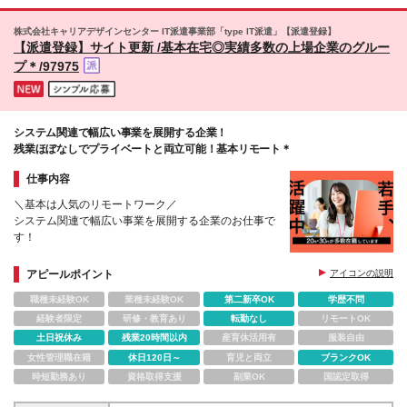
株式会社キャリアデザインセンター IT派遣事業部「type IT派遣」【派遣登録】
【派遣登録】サイト更新 /基本在宅◎実績多数の上場企業のグルー
プ＊/97975
システム関連で幅広い事業を展開する企業！
残業ほぼなしでプライベートと両立可能！基本リモート＊
仕事内容
＼基本は人気のリモートワーク／
システム関連で幅広い事業を展開する企業のお仕事で
す！
アピールポイント
アイコンの説明
職種未経験OK
業種未経験OK
第二新卒OK
学歴不問
経験者限定
研修・教育あり
転勤なし
リモートOK
土日祝休み
残業20時間以内
産育休活用有
服装自由
女性管理職在籍
休日120日～
育児と両立
ブランクOK
時短勤務あり
資格取得支援
副業OK
国認定取得