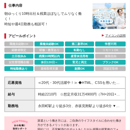
仕事内容
朝ゆっくり10時出社＆残業ほぼなしでムリなく働
く！
時短や週4日勤務も相談可！
アピールポイント
アイコンの説明
職種未経験OK
業種未経験OK
第二新卒OK
学歴不問
経験者限定
研修・教育あり
転勤なし
リモートOK
土日祝休み
残業20時間以内
産育休活用有
服装自由
女性管理職在籍
休日120日～
育児と両立
ブランクOK
時短勤務あり
資格取得支援
副業OK
国認定取得
応募資格
≪20代・30代活躍中！≫ ◆HTML、CSSを用いたサ
イト制作の経験 ◆Adobe Photoshop、Illustratorの使
用経験 ※ブランクがある方やこれまでのご経験に自信
給与
時給2210円 ☆想定月収31万4900円（7H×20日+残
がない方も、まずはお気軽にご応募ください！ ※ご経
業2.5H） ※交通費全額支給
歴をなるべく詳細に記載いただけると、面談までがス
勤務地
永田町駅より徒歩3分、赤坂見附駅より徒歩6分 ▼服
ムーズです！
装：オフィスカジュアル ▼受動喫煙対策：屋内禁煙
派遣という働き方には、ご自身のライフスタイルに合わせた働き
方ができるメリットがあります。
同社には、不安解消のサポートをしながら就職や就業後のフォロ