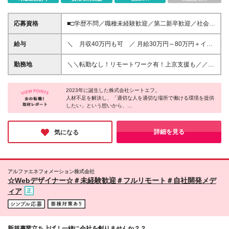
応募資格
■□学歴不問／職種未経験歓迎／第二新卒歓迎／社会人
デビューもOK／職務経歴一切不問！ 「WEB・IT業界
でやってみたい！」気持ちがあればチャレンジOKで
給与
＼ 月収40万円も可 ／ 月給30万円～80万円＋イン
す□■ ★未経験大歓迎 ★学歴・経験不問 ★第二新卒大
センティブ＋諸手当 ※成果に応じてインセンティブも
歓迎 ※基礎的PCスキルがある方は尚歓迎 ★社会人デ
あり ※経験・スキルを考慮のうえ、決定します。 ※経
勤務地
＼＼転勤なし！リモートワーク有！上京支援も／／
ビューもOK ★上京も大歓迎 └シェアハウス（社宅）
験者は応相談 ※残業代別途支給 ※試用期間中（6か月
一都三県を中心とした全国エリア ※希望を考慮し決定
をご用意し、上京もサポート中！ 「Web業界で活躍
間）は月給23万円～25万円（その他待遇の変動はな
＼移転しました！／ ■本社 東京都港区新橋4-21-3 新
したい」 「ITってまだよくわからないけど、将来のた
し）となります。 その後は実力により給与が変動。
2023年に誕生した株式会社シートエフ。
橋東急ビル2F ★リモートワーク実施中 ※プロジェク
めに挑戦してみたい」 「でも全く知識がない」 「そ
人材不足を解決し、「適切な人を適切な場所で働ける環境を提供
＼成果に応じて昇給・昇格が可能！！／ 利益はしっ
トにより変動有 ★ゆくゆくは完全在宅勤務・フルリ
したい」という想いから、
んな自分にできるだろうか」 「英語力もつけてみた
かり社員に還元する社風なので、 社員満足度も高い
モートワークも可 ★UIターン歓迎 ★直行直帰可 ★シ
多角的に事業を展開するスタートアップベンチャー企業です。
い・活かしたい」 そんな方でもご安心ください！ 基
のがポイント！ Webクリエイターデビュー後は、＋α
ェアハウスを用意し、上京もサポート！ ＼活躍の場
礎から学べる研修があるので経験は一切不問。 異業
で出した成果を 賞与と別にインセンティブで還元し
は全国に広がっています／ 今後は北海道・東北・関
3年後には売り上げを30億円、社員数300名規模まで押し上げて
詳細を見る
気になる
種からの挑戦者も多数活躍中！ ▼▼こんな方はぴっ
ています♪ ★下記の⽅はさらに待遇を優遇します︕★
いきたいと考えています。
東・中部・近畿・中国・四国・九州など 全国各地に
たり！▼▼ ・未経験だが将来Webクリエイターにな
事業も人材派遣事業のみならず、DX化を支えるIT事業や有料職業
・COBOL経験者 ・SAP経験者 ・VB.NET経験者 ・C
支社を展開していきたいと考えている当社。 「経験
紹介、女性教育セミナー事業など、さらに拡大を続けていく予定
りたい方 ・コミュニケーション能力に自信がある方
⾔語、C++、C#経験者 ・開発エンジニア経験者 ・イ
を積んだ後は故郷に戻って活躍したい」 そんな方で
です。
・素直で明るく取り組める方 ・異業界からWeb業界
ンフラエンジニア経験者 （50代以上の⽅も⼤歓迎で
も活躍できます！ ＜東京＞ 表参道、新宿、六本木、
に挑戦したい ・若くして役職をつけていきたい ・向
アルファエネフォメーション株式会社
す︕） ※必須ではありません。
浜松町、品川、渋谷、立川、市ヶ谷、汐留、上野、赤
☆Webデザイナー☆＃未経験歓迎＃フルリモート＃自社開発メデ
上心の高い方 ・勉強熱心な方 ・ベンチャー志向の方
坂、新木場、八王子、東陽町、秋葉原、中野、吉祥
・夢、野望を持っている方
ィア
寺、池袋、赤羽、蒲田、高田馬場、自由が丘、北八王
子、西日暮里、大岡山、仙川、高円寺、阿佐ヶ谷、笹
塚、金町、千歳烏山、武蔵小山、町田、荻窪、経堂、
大森、明大前、巣鴨、大山、小岩、東中野、東十条、
新規事業立ち上げ！一緒に会社を創りませんか？？