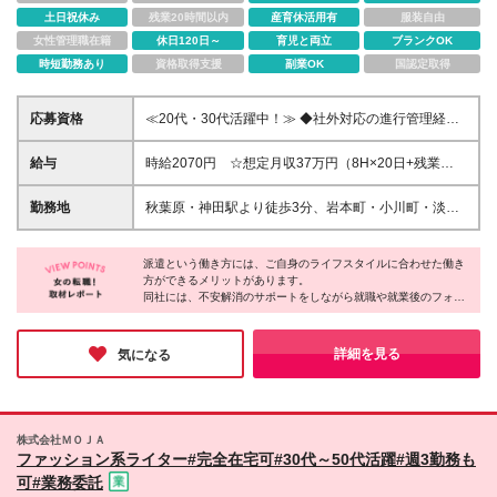
土日祝休み
残業20時間以内
産育休活用有
服装自由
女性管理職在籍
休日120日～
育児と両立
ブランクOK
時短勤務あり
資格取得支援
副業OK
国認定取得
応募資格
≪20代・30代活躍中！≫ ◆社外対応の進行管理経験
◆マルチタスク業務の経験 ◆契約書作成を含めた事
務経験 ※ブランクがある方やこれまでのご経験に自信
給与
時給2070円 ☆想定月収37万円（8H×20日+残業
がない方も、まずはお気軽にご応募ください！ ※ご経
15H） ※交通費全額支給 ※在宅日数に応じて、在宅勤
歴をなるべく詳細に記載いただけると、面談までがス
務手当あり
勤務地
秋葉原・神田駅より徒歩3分、岩本町・小川町・淡路
ムーズです！
町駅より徒歩5分 ▼服装：オフィスカジュアル ▼働き
方：基本在宅勤務 ※案件によってはクライアント先に
派遣という働き方には、ご自身のライフスタイルに合わせた働き
行くことがあります。 ▼受動喫煙対策：屋内禁煙
方ができるメリットがあります。
同社には、不安解消のサポートをしながら就職や就業後のフォロ
ーを担当するコーディネーターがいるそう。
派遣先には言いにくいような要望から、小さな不安までしっかり
と聞いてくれるスタッフがいると、安心しますよね♪
詳細を見る
気になる
株式会社ＭＯＪＡ
ファッション系ライター#完全在宅可#30代～50代活躍#週3勤務も
可#業務委託