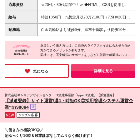
応募資格
≪20代・30代活躍中！≫ ◆HTML、CSSを使用した
サイト更新の実務経験 ※ブランクがある方やこれまで
のご経験に自信がない方も、まずはお気軽にご応募く
給与
時給1850円 ☆想定月収28万2100円（7.5H×20日
ださい！ ※ご経歴をなるべく詳細に記載いただける
+残業2.5H） ※交通費全額支給 ※在宅日数に応じて、
と、面談までがスムーズです！
在宅勤務手当あり
勤務地
白金高輪駅より徒歩6分、麻布十番駅より徒歩10分 ▼
服装：オフィスカジュアル ▼働き方：基本在宅勤務
※始めの約2週間は出社をお願いする予定です。 ※状
派遣という働き方には、ご自身のライフスタイルに合わせた働き
況に応じて変動する可能性があります。 ▼受動喫煙
方ができるメリットがあります。
対策：屋内禁煙
同社には、不安解消のサポートをしながら就職や就業後のフォロ
ーを担当するコーディネーターがいるそう。
派遣先には言いにくいような要望から、小さな不安までしっかり
と聞いてくれるスタッフがいると、安心しますよね♪
詳細を見る
気になる
株式会社キャリアデザインセンター IT派遣事業部「type IT派遣」【派遣登録】
【派遣登録】サイト運営/週4・時短OK◎採用管理システム運営企
業*☆/98064
＼働き方の相談OK◎／
朝ゆっくり10時＆残業ほぼなしでムリなく働けます！