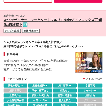
木県、群馬県、埼玉県、千葉県、東京都、神奈川県、
作る。】
岐阜県、静岡県、愛知県、三重県、滋賀県、京都府、
これをモットーに2024年には新事業を立ち上げ、
大阪府、兵庫県、奈良県、和歌山県、岡山県、広島
新たなステージへと羽ばたいています。
県、福岡県、佐賀県、長崎県、熊本県、大分県、宮崎
株式会社シートエフ
県、鹿児島県） (変更の範囲)上記を除く当社関連勤務
また、何より感じたのはとにかく風通しの良い会社です。
Webデザイナー・マーケター｜フルリモ有/時短・フレックス可/週
地
休3日計画中
＼★人気求人ランキング企業★同期入社多数／
約1年間の研修でトレンドスキルを⾝につけたWebマーケターへ
仕事内容
☆働きながら⾃分のペースで学べる1年間の研修☆
”⼿に職をつける”ための基礎研修で
将来、どこでも自由に活躍するために
必要なトレンドスキルを培いましょう︕
アピールポイント
アイコンの説明
職種未経験OK
業種未経験OK
第二新卒OK
学歴不問
経験者限定
研修・教育あり
転勤なし
リモートOK
土日祝休み
残業20時間以内
産育休活用有
服装自由
女性管理職在籍
休日120日～
育児と両立
ブランクOK
時短勤務あり
資格取得支援
副業OK
国認定取得