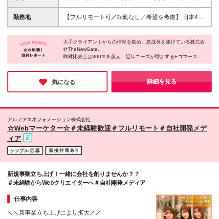
社会人未経験OK！ ★若いうちから役職も可能！
センティブ ※研修期間は有期雇用契約社員 ※プロジェ
『PCに触ったことがない…』 という未経験の方も安
クトによって異なる ※上記には(固定残業代
勤務地
【フルリモート可／転勤なし／希望を考慮】 日本47
心してご応募ください！ IT人財として着実に成長でき
¥44,369/30時間)を含む ※エリアによっては(固定残業
都道府県、どこでも就業可能！ (東京支社、群馬本
る環境が整っています！ ★経験者も、もちろん歓迎
代¥36,801/24時間) ※研修期間中は下記給与となりま
社、北海道支社、宮城支社、愛知支社、大阪支社、福
します！（担当プロジェクト、給与面は応相談） ＜
す。 東京エリア:月給21.3万円～ 大阪・愛知エリア:月
大手クライアントからの信頼を集め、急成長を遂げている株式会
岡支社、千葉支店、神奈川支店、茨城支店、新潟支
以下に１つでも当てはまる方は、大歓迎！＞ ・ITや
社TheNewGate。
給20.5万円〜 その他エリア:月給20万円〜 ＼経験者の
店、長野支店、石川支店、静岡支店、京都支店、兵庫
昨対比売上は300％を超え、近年ニーズが増加するEコマース分
Webに興味がある方 ・手に職をつけたい方 ・英語を
方は優遇します★／ 月給35万円~月給70万円 + スキ
支店、広島支店、愛媛支店、熊本支店、沖縄支店、ま
野でのARやAIなど、先端技術にも果敢にチャレンジするベンチャ
使い、グローバルに活躍したい ・未経験だけど新し
ル賞与 + スキルインセンティブ ※想定年収:500万円〜
たは各拠点近郊のプロジェクト先) ★リモートワーク
ー企業。
いことに挑戦したい ・教育制度が整っている環境で
※経験・スキルを考慮し決定
実施中（プロジェクトによる） ※一部フルリモートあ
『デザイナーになるだけではなく、先進的な部分に飛び込んで欲
詳細を見る
気になる
働きたい ・自分をレベルアップさせたい ・地方を盛
しい』という代表の言葉通り、スキルUPのサポートが充実してい
り ★Ｕ＆Ｉターン歓迎 ★転居を伴う転勤なし ★受動
り上げたい方 《当社ならではの魅力》 ＃未経験大歓
る。基礎が身につく平均10ヶ月のカリキュラム、その後のキャリ
喫煙対策：屋内全面禁煙または分煙（プロジェクトに
アUPで学べることは段違いだ。
迎 ＃フルリモート/完全在宅ワークも可能（プロジェ
よる） ★駐車場あり・マイカー通勤OK（プロジェク
クトにより異なる） ＃世界に通用する自社内開発サ
トによる）
ービスあり ＃スマホアプリに携わるチャンスも！ ＃
アルファエネフォメーション株式会社
☆Webマーケター☆＃未経験歓迎＃フルリモート＃自社開発メデ
プラスαの技術を身につけて、マルチに活躍できる自
分へ！
ィア
新規事業立ち上げ！一緒に会社を創りませんか？？
＃未経験からWebクリエイターへ＃自社開発メディア
仕事内容
＼＼新事業立ち上げにより拡大／／