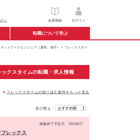
向け＞
会員登録
ログイン
る
転職について学ぶ
ネットワークエンジニア（運用、保守） × フレックスタイ
レックスタイムの転職・求人情報
フレックスタイムの絞り込む条件をもっと見る
並び替え：
掲載終了予定日 26/08/27
*フレックス