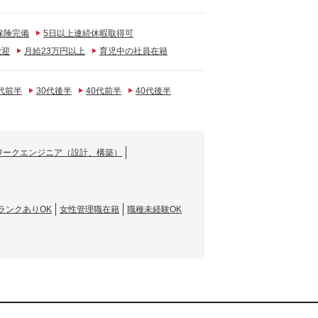
保険完備
5日以上連続休暇取得可
歓迎
月給23万円以上
育児中の社員在籍
0代前半
30代後半
40代前半
40代後半
ワークエンジニア（設計、構築）
ランクありOK
女性管理職在籍
職種未経験OK