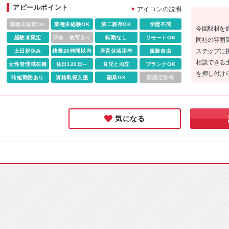
す ※固定残業代（20時間分／36,000円～）を含みます。超過
アピールポイント
《本社》東京都新宿区新宿2-15-29 Relink SHINJUKU 803 (
アイコンの説明
仕事はきっちりこなしたい方
は別途支給 ※試用期間：契約社員1ヶ月、正社員3ヶ月。期間
更の範囲)上記を除く当社関連勤務地
職種未経験OK
業種未経験OK
第二新卒OK
学歴不問
の給与・待遇の差異はありません
今回取材を
経験者限定
研修・教育あり
転勤なし
リモートOK
同社の雰囲
ステップに
土日祝休み
残業20時間以内
産育休活用有
服装自由
相談できる
女性管理職在籍
休日120日～
育児と両立
ブランクOK
を押し付け
時短勤務あり
資格取得支援
副業OK
国認定取得
むことがな
安を抱えて
す！
気になる