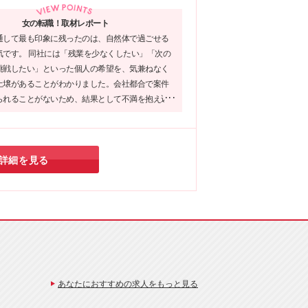
分
変
中
女の転職！取材レポート
通して最も印象に残ったのは、自然体で過ごせる
気です。 同社には「残業を少なくしたい」「次の
挑戦したい」といった個人の希望を、気兼ねなく
土壌があることがわかりました。会社都合で案件
られることがないため、結果として不満を抱え込
いのだとか。 経験が浅く、将来への漠然とした不
いる方にこそ、ぜひ注目していただきたい企業で
詳細を見る
あなたにおすすめの求人をもっと見る