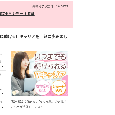
掲載終了予定日 26/08/27
OK*リモート9割
に働けるITキャリアを一緒に歩みまし
ニ
負
ださ
O
I
般
は
ピ
季
な
賞
“腰を据えて働きたい”そんな想いの女性メ
ェ
け
3
ンバーが活躍しています
な
合
ま
、