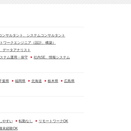
Tコンサルタント、システムコンサルタント
トワークエンジニア（設計、構築）
、データアナリスト
ステム運用・保守
社内SE、情報システム
千葉県
福岡県
北海道
栃木県
広島県
しやすい
転勤なし
リモートワークOK
種未経験OK