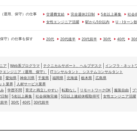
（運用、保守）の仕事
交通費支給
完全週休2日制
5名以上募集
社会
女性エンジニア活躍
駅から5分以内
U・Iターン
保守）の仕事を探す
20代
20代後半
20代前半
30代
40代
3
ニア
Web系プログラマ
テクニカルサポート、ヘルプデスク
インフラ・ネット
クエンジニア（運用、保守）
ITコンサルタント、システムコンサルタント
県
愛知県
神奈川県
千葉県
福岡県
北海道
栃木県
広島県
ット業界
人材サービス業界
休み
学歴不問
育児と両立しやすい
転勤なし
リモートワークOK
服装自由
ブ
2日制
5名以上募集
社会保険完備
5日以上連続休暇取得可
女性エンジニア活躍
代前半
30代
40代
30代前半