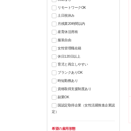
リモートワークOK
土日祝休み
月残業20時間以内
産育休活用有
服装自由
女性管理職在籍
休日120日以上
育児と両立しやすい
ブランクありOK
時短勤務あり
資格取得支援制度あり
副業OK
国認定取得企業（女性活躍推進企業認
定）
希望の雇用形態