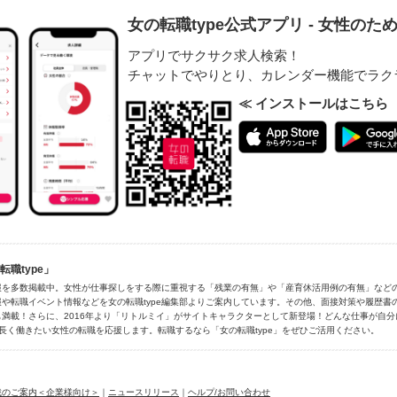
女の転職type公式アプリ - 女性の
アプリでサクサク求人検索！
チャットでやりとり、カレンダー機能でラク
≪ インストールはこちら
職type」
報を多数掲載中。女性が仕事探しをする際に重視する「残業の有無」や「産育休活用例の有無」など
や転職イベント情報などを女の転職type編集部よりご案内しています。その他、面接対策や履歴書
満載！さらに、2016年より「リトルミイ」がサイトキャラクターとして新登場！どんな仕事が自
長く働きたい女性の転職を応援します。転職するなら「女の転職type」をぜひご活用ください。
載のご案内＜企業様向け＞
｜
ニュースリリース
｜
ヘルプ/お問い合わせ