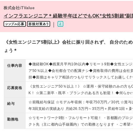
株式会社iTValue
インフラエンジニア＊経験半年ほどでもOK*女性5割超*副業
｜
《女性エンジニア5割以上》会社に振り回されず、 自分のため
ょう＊
◆微経験OK◆残業月平均10h以内◆リモート9割◆女性エンジ
仕事内容
ア50％以上◆会社都合での配属ナシ◆資格取得の費用は会社
担◆面接はキャリア相談のつもりでリラックスしてお越しく
い
《女性エンジニア50％以上！》 ☆運用・保守経験のみの方も
応募資格
K！ ☆第二新卒・既卒・ブランクのある方も歓迎！ ◆何らかの
Tエンジニアのご経験（目安として半年～） ┗アルバイトや一
☆前職給与保証 ☆モデル年収例：年収750万円／30代 ☆賞与
給与
企業の社内SEなどのご経験でもOK ◆学歴不問 《こんな方に
年3回支給の実績あり 月給26.5万円～35万円＋昇給年1回＋夏
ッタリ！》 ・将来に漠然とした不安を持ち、何か変えていか
賞与・冬季賞与＋決算賞与（業績による） ※業績により特別
☆リモートワーク9割・フルリモート可能！ ・首都圏のプロジ
ければと考えている方 ・ライフステージを経ながら仕事を続
勤務地
与（インセンティブ）、決算賞与の支給実績あり（過去4年で
クト先（主に都内山手線圏内）での勤務となります ・ご希望
られる環境が欲しい方 ・一緒に仕事をしていて楽しいと思い
回） ※経験・能力を考慮の上、当社給与規則等により決定し
どにより埼玉・神奈川・千葉のプロジェクト配属も可能です
える関係が持てる方 ・プライベートを気持ちよく過ごすため