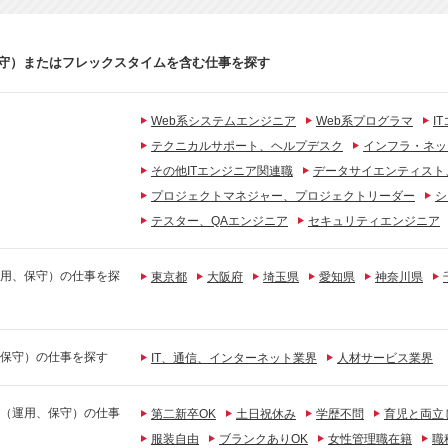
守）またはフレックスタイムを含む仕事を探す
Web系システムエンジニア
Web系プログラマ
I
テクニカルサポート、ヘルプデスク
インフラ・ネッ
その他ITエンジニア関連職
データサイエンティスト
プロジェクトマネジャー、プロジェクトリーダー
シ
テスター、QAエンジニア
セキュリティエンジニア
用、保守）の仕事を探
東京都
大阪府
埼玉県
愛知県
神奈川県
保守）の仕事を探す
IT、通信、インターネット業界
人材サービス業界
（運用、保守）の仕事
第二新卒OK
土日祝休み
学歴不問
育児と両立
服装自由
ブランクありOK
女性管理職在籍
職