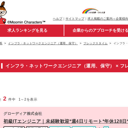
ヘルプ
｜
サイトマップ
｜
求人掲載のご案内＜企業様
求人ランキングを見る
企業からのアプローチを受け
系
インフラ・ネットワークエンジニア（運用、保守）
フレックスタイム
インフラ・
インフラ・ネットワークエンジニア（運用、保守） × フ
2
全
件中
1
～
2
を表示
グローディア株式会社
初級ITエンジニア｜未経験歓迎*週4日リモート*年休128日