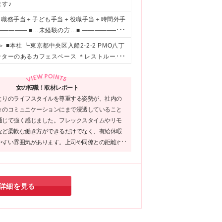
す♪
＋職務手当＋子ども手当＋役職手当＋時間外手
―――― ■…未経験の方…■ ―――――――
どを考慮のうえ、当社規定により決定します ※上
本社 ┗東京都中央区入船2-2-2 PMO八丁
,000円～）。超過分は別途全額支給 ※試用
ンターのあるカフェスペース ＊レストルーム
ません ※職務手当は基本給により、時間含め
＊おしゃれなカフェ風オフィス ＊ガラス張り
――― ■…賞与について…■ ―――――――
イブリッドワーク（週1出社/週4テレワーク）
は、賞与1ヶ月分の支給 ―――――――――
女の転職！取材レポート
京・神奈川・埼玉・千葉を中心とするクライ
月給25万円～ ※経験・意欲・スキルなどを考
とりのライフスタイルを尊重する姿勢が、社内の
ト先の勤務形態となります ※案件によって
を含みます（月15時間分、2万9000円
々のコミュニケーションにまで浸透していること
く当社関連勤務地
与・待遇・福利厚生などに差異はありません
通じて強く感じました。フレックスタイムやリモ
など柔軟な働き方ができるだけでなく、有給休暇
やすい雰囲気があります。上司や同僚との距離も
たときにはすぐに相談できて安心◎仕事とプライ
ちらも大切にしたい方にとって理想的な職場だと
詳細を見る