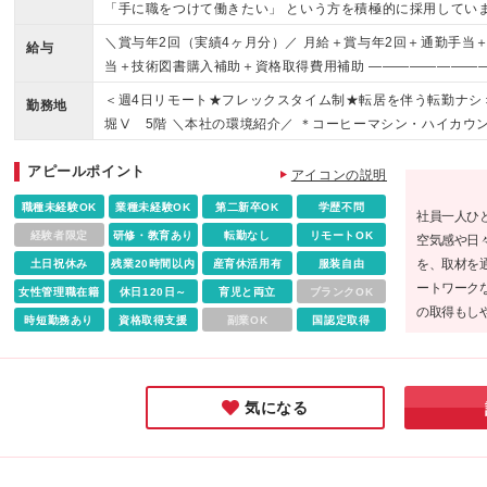
「手に職をつけて働きたい」 という方を積極的に採用していま
＼賞与年2回（実績4ヶ月分）／ 月給＋賞与年2回＋通勤手当
給与
当＋技術図書購入補助＋資格取得費用補助 ―――――――――
―――――― 月給237,000円～ ※経験・意欲・スキルな
＜週4日リモート★フレックスタイム制★転居を伴う転勤ナシ＞ ■
勤務地
記金額には固定残業代（職務手当）を含みます（15時間分、25
堀Ⅴ 5階 ＼本社の環境紹介／ ＊コーヒーマシン・ハイカウ
期間3ヶ月。その間の給与・待遇・福利厚生などに差異はあり
にはパウダーコーナーあり ＊ゲームも楽しめるテレビブース 
変動します。詳細は面接でご案内します ――――――――――
アピールポイント
の開放的な空間 ＊バルコニー設置あり ※本社勤務の場合、ハ
アイコンの説明
―――――― 年2回（夏期・冬期）実績4ヶ月分 ※採用1年目
ですが、作業の状況に応じて出勤があります ※本社および東
職種未経験OK
業種未経験OK
第二新卒OK
学歴不問
―――― ■…経験がある方…■ ――――――――――――― 
社員一人ひ
アント先での勤務もあります ※客先常駐の場合、クライアン
慮のうえ、当社規定により決定します ※上記金額には固定残業代
経験者限定
研修・教育あり
転勤なし
リモートOK
空気感や日
は、フル常駐プロジェクトもあります (変更の範囲)上記を除
～）。超過分は別途全額支給 ※試用期間3ヶ月。その間の給
を、取材を
土日祝休み
残業20時間以内
産育休活用有
服装自由
ートワーク
女性管理職在籍
休日120日～
育児と両立
ブランクOK
の取得もし
時短勤務あり
資格取得支援
副業OK
国認定取得
近く、困っ
ベート、ど
思います！
気になる