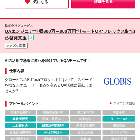
番町12 五番町Ｋビル3Ｆ (変更の範囲)上記を除く当
詳細を見る
気になる
間の給与や福利厚生に差異はありません)
社関連勤務地
株式会社グロービス
QAエンジニア*年収600万～900万円*リモートOK*フレックス制*自
己啓発支援
AIの活用で急激に変化を続けているQAチームです！
仕事内容
グロービスのEdTechプロダクトにおいて、スピード
を損なわずユーザー価値を高めるQA活動に貢献しま
せんか?
アピールポイント
アイコンの説明
職種未経験OK
業種未経験OK
第二新卒OK
学歴不問
経験者限定
研修・教育あり
転勤なし
リモートOK
土日祝休み
残業20時間以内
産育休活用有
服装自由
女性管理職在籍
休日120日～
育児と両立
ブランクOK
時短勤務あり
資格取得支援
副業OK
国認定取得